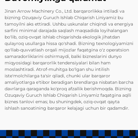
Jinan Arrow Machinery Co., Ltd. barqarorlikka intiladi va
bizning Ozuqaviy Guruch Ishlab Chiqarish Liniyamiz bu
tamoyilni aks ettiradi. Ushbu uskunalar chiqindi va energiya
sarfini minimal darajada saqlash maqsadida loyihalangan
bo'lib, oziq-ovqat ishlab chiqarishda ekologik jihatdan
qulayroq usullarga hissa qo'shadi. Bizning texnologiyamizni
qo'llab-quvvatlash orqali mijozlar faqatgina o'z operatsion
samaradorliklarini oshirmaydi, balki bizneslarini dunyo
miqyosidagi barqarorlik tendensiyalari bilan ham
moslashtiradi. Atrof-muhitga bo'lgan shu intilish
iste'molchilarga ta'sir qiladi, chunki ular barqaror
amaliyotlarga e'tibor beradigan brendlarga nisbatan barcha
davrlarga qaraganda ko'proq afzallik berishmoqda. Bizning
Ozuqaviy Guruch Ishlab Chiqarish Liniyamiz faqatgina aqlli
biznes tanlovi emas; bu shuningdek, oziq-ovqat qayta
ishlash sanoatining barqaror kelajagi uchun bir qadamdir.