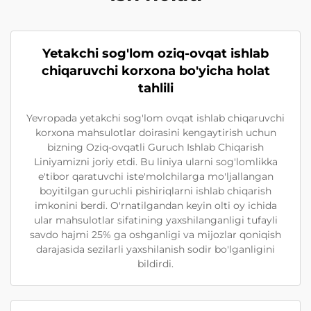
Yetakchi sog'lom oziq-ovqat ishlab
chiqaruvchi korxona bo'yicha holat
tahlili
Yevropada yetakchi sog'lom ovqat ishlab chiqaruvchi
korxona mahsulotlar doirasini kengaytirish uchun
bizning Oziq-ovqatli Guruch Ishlab Chiqarish
Liniyamizni joriy etdi. Bu liniya ularni sog'lomlikka
e'tibor qaratuvchi iste'molchilarga mo'ljallangan
boyitilgan guruchli pishiriqlarni ishlab chiqarish
imkonini berdi. O'rnatilgandan keyin olti oy ichida
ular mahsulotlar sifatining yaxshilanganligi tufayli
savdo hajmi 25% ga oshganligi va mijozlar qoniqish
darajasida sezilarli yaxshilanish sodir bo'lganligini
bildirdi.