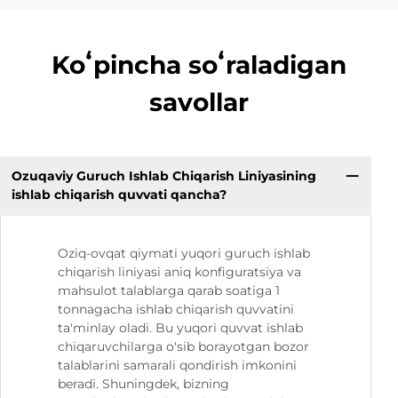
Koʻpincha soʻraladigan
savollar
Ozuqaviy Guruch Ishlab Chiqarish Liniyasining
ishlab chiqarish quvvati qancha?
Oziq-ovqat qiymati yuqori guruch ishlab
chiqarish liniyasi aniq konfiguratsiya va
mahsulot talablarga qarab soatiga 1
tonnagacha ishlab chiqarish quvvatini
ta'minlay oladi. Bu yuqori quvvat ishlab
chiqaruvchilarga o'sib borayotgan bozor
talablarini samarali qondirish imkonini
beradi. Shuningdek, bizning