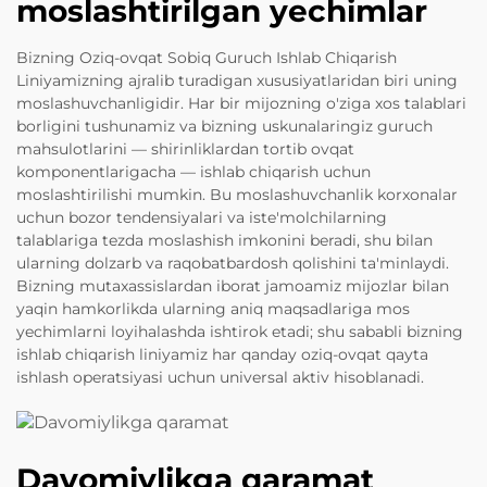
moslashtirilgan yechimlar
Bizning Oziq-ovqat Sobiq Guruch Ishlab Chiqarish
Liniyamizning ajralib turadigan xususiyatlaridan biri uning
moslashuvchanligidir. Har bir mijozning o'ziga xos talablari
borligini tushunamiz va bizning uskunalaringiz guruch
mahsulotlarini — shirinliklardan tortib ovqat
komponentlarigacha — ishlab chiqarish uchun
moslashtirilishi mumkin. Bu moslashuvchanlik korxonalar
uchun bozor tendensiyalari va iste'molchilarning
talablariga tezda moslashish imkonini beradi, shu bilan
ularning dolzarb va raqobatbardosh qolishini ta'minlaydi.
Bizning mutaxassislardan iborat jamoamiz mijozlar bilan
yaqin hamkorlikda ularning aniq maqsadlariga mos
yechimlarni loyihalashda ishtirok etadi; shu sababli bizning
ishlab chiqarish liniyamiz har qanday oziq-ovqat qayta
ishlash operatsiyasi uchun universal aktiv hisoblanadi.
Davomiylikga qaramat