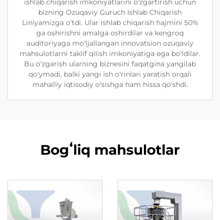
ishlab chiqarish imkoniyatlarini o'zgartirish uchun
bizning Ozuqaviy Guruch Ishlab Chiqarish
Liniyamizga o'tdi. Ular ishlab chiqarish hajmini 50%
ga oshirishni amalga oshirdilar va kengroq
auditoriyaga mo'ljallangan innovatsion ozuqaviy
mahsulotlarni taklif qilish imkoniyatiga ega bo'ldilar.
Bu o'zgarish ularning biznesini faqatgina yangilab
qo'ymadi, balki yangi ish o'rinlari yaratish orqali
mahalliy iqtisodiy o'sishga ham hissa qo'shdi.
Bogʻliq mahsulotlar