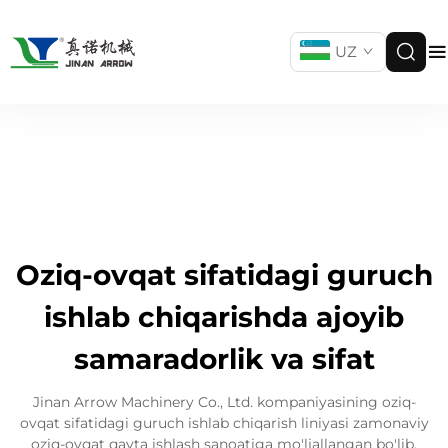
UZ
Oziq-ovqat sifatidagi guruch
ishlab chiqarishda ajoyib
samaradorlik va sifat
Jinan Arrow Machinery Co., Ltd. kompaniyasining oziq-
ovqat sifatidagi guruch ishlab chiqarish liniyasi zamonaviy
oziq-ovqat qayta ishlash sanoatiga mo'ljallangan bo'lib,