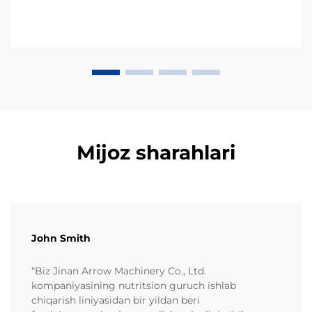
An'anaviy partiyaviy qovurishdan farqli o'laroq, bu
avtomatlashtirilgan jarayon...
Mijoz sharahlari
John Smith
“Biz Jinan Arrow Machinery Co., Ltd.
kompaniyasining nutritsion guruch ishlab
chiqarish liniyasidan bir yildan beri