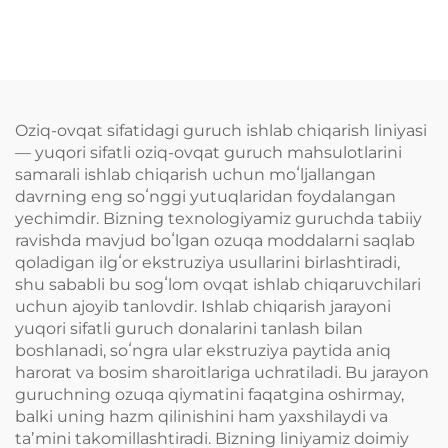
(nutritsiya) chaqaloq
qoplam beruvchi
suvli aralashmasi
apparat
ishlab chiqarish
liniyasi
Oziq-ovqat sifatidagi guruch ishlab chiqarish liniyasi
— yuqori sifatli oziq-ovqat guruch mahsulotlarini
samarali ishlab chiqarish uchun moʻljallangan
davrning eng soʻnggi yutuqlaridan foydalangan
yechimdir. Bizning texnologiyamiz guruchda tabiiy
ravishda mavjud boʻlgan ozuqa moddalarni saqlab
qoladigan ilgʻor ekstruziya usullarini birlashtiradi,
shu sababli bu sogʻlom ovqat ishlab chiqaruvchilari
uchun ajoyib tanlovdir. Ishlab chiqarish jarayoni
yuqori sifatli guruch donalarini tanlash bilan
boshlanadi, soʻngra ular ekstruziya paytida aniq
harorat va bosim sharoitlariga uchratiladi. Bu jarayon
guruchning ozuqa qiymatini faqatgina oshirmay,
balki uning hazm qilinishini ham yaxshilaydi va
taʼmini takomillashtiradi. Bizning liniyamiz doimiy