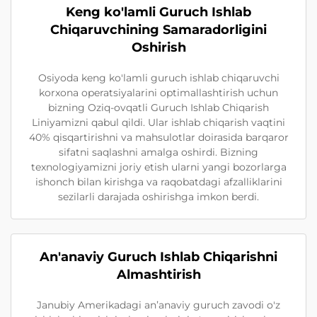
Keng ko'lamli Guruch Ishlab
Chiqaruvchining Samaradorligini
Oshirish
Osiyoda keng ko'lamli guruch ishlab chiqaruvchi
korxona operatsiyalarini optimallashtirish uchun
bizning Oziq-ovqatli Guruch Ishlab Chiqarish
Liniyamizni qabul qildi. Ular ishlab chiqarish vaqtini
40% qisqartirishni va mahsulotlar doirasida barqaror
sifatni saqlashni amalga oshirdi. Bizning
texnologiyamizni joriy etish ularni yangi bozorlarga
ishonch bilan kirishga va raqobatdagi afzalliklarini
sezilarli darajada oshirishga imkon berdi.
An'anaviy Guruch Ishlab Chiqarishni
Almashtirish
Janubiy Amerikadagi anʼanaviy guruch zavodi o'z