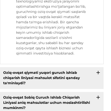
texnologiyamiz ekstruziya jarayonini
optimallashtirishga mo'ljallangan bo'lib,
guruchning oziq-ovqat qiymati saqlanib
qoladi va bir vaqtda kerakli matssifat
hamda ta'mga erishiladi. Bir qancha
mijozlarimiz bu liniyani joriy etgandan
keyin umumiy ishlab chiqarish
samaradorligida sezilarli o'sishni
kuzatganlar, shu sababli bu har qanday
oziq-ovqat qayta ishlash biznesi uchun
qimmatli investitsiya hisoblanadi.
Oziq-ovqat qiymati yuqori guruch ishlab
chiqarish liniyasi mahsulot sifatini qanday
ta'minlaydi?
Oziq-ovqat Sobiq Guruch Ishlab Chiqarish
Liniyasi aniq mahsulotlar uchun moslashtirilishi
mumkinmi?