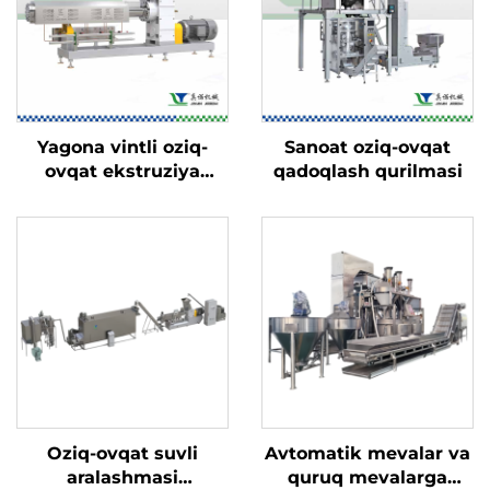
Yagona vintli oziq-
Sanoat oziq-ovqat
ovqat ekstruziya
qadoqlash qurilmasi
qurilmasi
Oziq-ovqat suvli
Avtomatik mevalar va
aralashmasi
quruq mevalarga