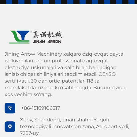
Jining Arrow Machinery xalqaro oziq-ovqat qayta
ishlovchilari uchun professional oziq-ovqat
ekstruziya uskunalari va kalit bilan beriladigan
ishlab chiqarish liniyalari taqdim etadi. CE/ISO
sertifikatli, 30 dan ortiq patentlar, 118 ta
mamlakatda xizmat ko'rsatilmoqda. Bugun o'ziga
xos yechim so'rang.
+86-15169106317
Xitoy, Shandong, Jinan shahri, Yuqori
texnologiyali innovatsion zona, Aeroport yo'li,
7287-uy.