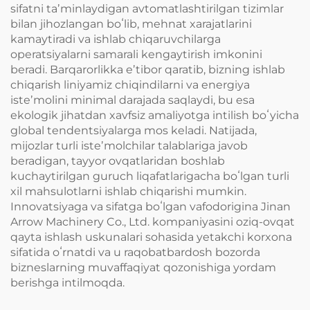
sifatni taʼminlaydigan avtomatlashtirilgan tizimlar
bilan jihozlangan boʻlib, mehnat xarajatlarini
kamaytiradi va ishlab chiqaruvchilarga
operatsiyalarni samarali kengaytirish imkonini
beradi. Barqarorlikka eʼtibor qaratib, bizning ishlab
chiqarish liniyamiz chiqindilarni va energiya
isteʼmolini minimal darajada saqlaydi, bu esa
ekologik jihatdan xavfsiz amaliyotga intilish boʻyicha
global tendentsiyalarga mos keladi. Natijada,
mijozlar turli isteʼmolchilar talablariga javob
beradigan, tayyor ovqatlaridan boshlab
kuchaytirilgan guruch liqafatlarigacha boʻlgan turli
xil mahsulotlarni ishlab chiqarishi mumkin.
Innovatsiyaga va sifatga boʻlgan vafodorigina Jinan
Arrow Machinery Co., Ltd. kompaniyasini oziq-ovqat
qayta ishlash uskunalari sohasida yetakchi korxona
sifatida oʻrnatdi va u raqobatbardosh bozorda
bizneslarning muvaffaqiyat qozonishiga yordam
berishga intilmoqda.