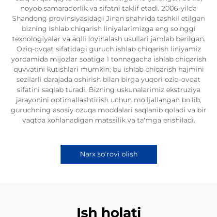
noyob samaradorlik va sifatni taklif etadi. 2006-yilda
Shandong provinsiyasidagi Jinan shahrida tashkil etilgan
bizning ishlab chiqarish liniyalarimizga eng so'nggi
texnologiyalar va aqlli loyihalash usullari jamlab berilgan.
Oziq-ovqat sifatidagi guruch ishlab chiqarish liniyamiz
yordamida mijozlar soatiga 1 tonnagacha ishlab chiqarish
quvvatini kutishlari mumkin; bu ishlab chiqarish hajmini
sezilarli darajada oshirish bilan birga yuqori oziq-ovqat
sifatini saqlab turadi. Bizning uskunalarimiz ekstruziya
jarayonini optimallashtirish uchun mo'ljallangan bo'lib,
guruchning asosiy ozuqa moddalari saqlanib qoladi va bir
vaqtda xohlanadigan matssilik va ta'mga erishiladi.
Narx so'rovi olish
Ish holati