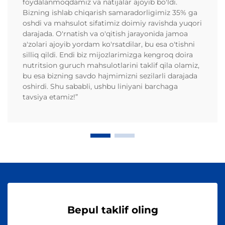
foydalanmoqdamiz va natijalar ajoyib bo'ldi.
Bizning ishlab chiqarish samaradorligimiz 35% ga
oshdi va mahsulot sifatimiz doimiy ravishda yuqori
darajada. O'rnatish va o'qitish jarayonida jamoa
a'zolari ajoyib yordam ko'rsatdilar, bu esa o'tishni
silliq qildi. Endi biz mijozlarimizga kengroq doira
nutritsion guruch mahsulotlarini taklif qila olamiz,
bu esa bizning savdo hajmimizni sezilarli darajada
oshirdi. Shu sababli, ushbu liniyani barchaga
tavsiya etamiz!”
Bepul taklif oling