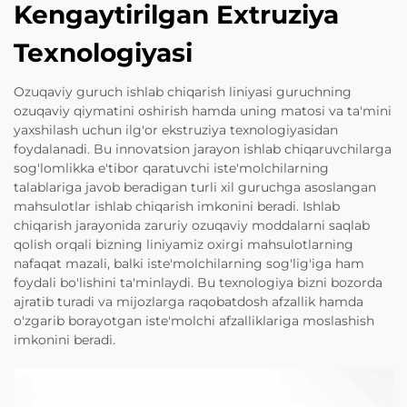
Kengaytirilgan Extruziya
Texnologiyasi
Ozuqaviy guruch ishlab chiqarish liniyasi guruchning
ozuqaviy qiymatini oshirish hamda uning matosi va ta'mini
yaxshilash uchun ilg'or ekstruziya texnologiyasidan
foydalanadi. Bu innovatsion jarayon ishlab chiqaruvchilarga
sog'lomlikka e'tibor qaratuvchi iste'molchilarning
talablariga javob beradigan turli xil guruchga asoslangan
mahsulotlar ishlab chiqarish imkonini beradi. Ishlab
chiqarish jarayonida zaruriy ozuqaviy moddalarni saqlab
qolish orqali bizning liniyamiz oxirgi mahsulotlarning
nafaqat mazali, balki iste'molchilarning sog'lig'iga ham
foydali bo'lishini ta'minlaydi. Bu texnologiya bizni bozorda
ajratib turadi va mijozlarga raqobatdosh afzallik hamda
o'zgarib borayotgan iste'molchi afzalliklariga moslashish
imkonini beradi.