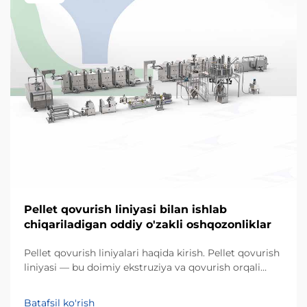
Pellet qovurish liniyasi bilan ishlab
chiqariladigan oddiy o'zakli oshqozonliklar
Pellet qovurish liniyalari haqida kirish. Pellet qovurish
liniyasi — bu doimiy ekstruziya va qovurish orqali
o'zakli xom ashyolarni qo'pol, pufakli
oshqozonliklarga aylantiruvchi sanoat tizimidir.
Batafsil ko'rish