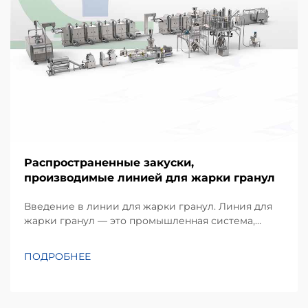
Распространенные закуски,
производимые линией для жарки гранул
Введение в линии для жарки гранул. Линия для
жарки гранул — это промышленная система,
которая преобразует сырьё на основе крахмала в
хрустящие, пышные закуски посредством
ПОДРОБНЕЕ
непрерывной экструзии и жарки. В отличие от
традиционной порционной жарки, этот
автоматизированный процесс им...