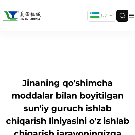
UZ
Jinaning qo'shimcha
moddalar bilan boyitilgan
sun'iy guruch ishlab
chiqarish liniyasini o'z ishlab
chiqarish jarayoningizga