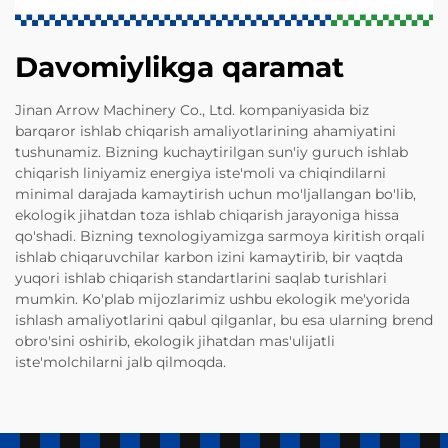
Davomiylikga qaramat
Jinan Arrow Machinery Co., Ltd. kompaniyasida biz
barqaror ishlab chiqarish amaliyotlarining ahamiyatini
tushunamiz. Bizning kuchaytirilgan sun'iy guruch ishlab
chiqarish liniyamiz energiya iste'moli va chiqindilarni
minimal darajada kamaytirish uchun mo'ljallangan bo'lib,
ekologik jihatdan toza ishlab chiqarish jarayoniga hissa
qo'shadi. Bizning texnologiyamizga sarmoya kiritish orqali
ishlab chiqaruvchilar karbon izini kamaytirib, bir vaqtda
yuqori ishlab chiqarish standartlarini saqlab turishlari
mumkin. Ko'plab mijozlarimiz ushbu ekologik me'yorida
ishlash amaliyotlarini qabul qilganlar, bu esa ularning brend
obro'sini oshirib, ekologik jihatdan mas'ulijatli
iste'molchilarni jalb qilmoqda.