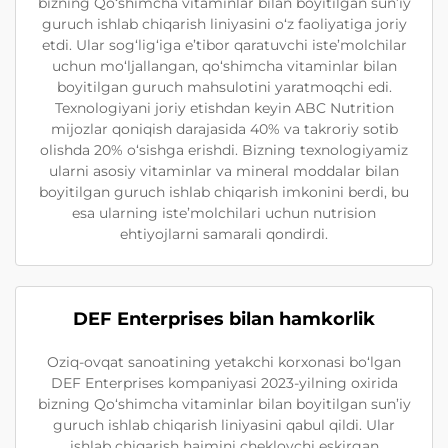
bizning Qo‘shimcha vitaminlar bilan boyitilgan sun’iy
guruch ishlab chiqarish liniyasini o‘z faoliyatiga joriy
etdi. Ular sog‘lig‘iga e’tibor qaratuvchi iste’molchilar
uchun mo‘ljallangan, qo‘shimcha vitaminlar bilan
boyitilgan guruch mahsulotini yaratmoqchi edi.
Texnologiyani joriy etishdan keyin ABC Nutrition
mijozlar qoniqish darajasida 40% va takroriy sotib
olishda 20% o‘sishga erishdi. Bizning texnologiyamiz
ularni asosiy vitaminlar va mineral moddalar bilan
boyitilgan guruch ishlab chiqarish imkonini berdi, bu
esa ularning iste’molchilari uchun nutrision
ehtiyojlarni samarali qondirdi.
DEF Enterprises bilan hamkorlik
Oziq-ovqat sanoatining yetakchi korxonasi bo‘lgan
DEF Enterprises kompaniyasi 2023-yilning oxirida
bizning Qo‘shimcha vitaminlar bilan boyitilgan sun’iy
guruch ishlab chiqarish liniyasini qabul qildi. Ular
ishlab chiqarish hajmini cheklovchi eskirgan