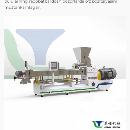
bu ularning raqobatbardosh bozorlarda o'z pozitsiyasini
mustahkamlagan.