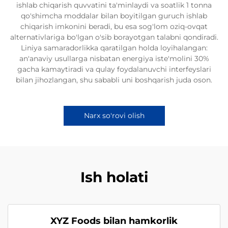
ishlab chiqarish quvvatini ta'minlaydi va soatlik 1 tonna
qo'shimcha moddalar bilan boyitilgan guruch ishlab
chiqarish imkonini beradi, bu esa sog'lom oziq-ovqat
alternativlariga bo'lgan o'sib borayotgan talabni qondiradi.
Liniya samaradorlikka qaratilgan holda loyihalangan:
an'anaviy usullarga nisbatan energiya iste'molini 30%
gacha kamaytiradi va qulay foydalanuvchi interfeyslari
bilan jihozlangan, shu sababli uni boshqarish juda oson.
Narx so'rovi olish
Ish holati
XYZ Foods bilan hamkorlik