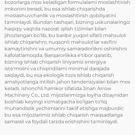
bozorlarga mos keladigan formulalarni moslashtirish
imkonini beradi, bu esa ishlab chiqarishda
moslashuvchanlik va moslashtirish qobiliyatini
ta'minlaydi. Bundan tashqari, bizning uskunalaringiz
haqiqiy vaqtda nazorat qilish tizimlari bilan
jihozlangan bo'lib, bu baribir yuqori sifatli mahsulot
ishlab chiqarishni, nuqsonli mahsulotlar xavfini
kamaytirishni va umumiy samaradorlikni oshirishni
kafolatlamoqda. Barqarorlikka e'tibor qaratib,
bizning ishlab chiqarish liniyamiz energiya
iste'molini va chiqindilarni minimal darajada
saqlaydi, bu esa ekologik toza ishlab chiqarish
amaliyotlariga intilish jahon tendensiyalari bilan mos
keladi. Ishonchli hamkor sifatida Jinan Arrow
Machinery Co., Ltd. mijozlarimizga loyiha dizaynidan
boshlab keyingi xizmatgacha bo'lgan to'liq
muhandislik yechimlarini taklif etishga majburdir;
bu esa mijozlarimiz ishlab chiqarish maqsadlariga
samarali va foydali tarzda erishishini ta'minlaydi.