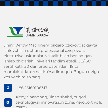
Jining Arrow Machinery xalqaro oziq-ovqat qayta
ishlovchilari uchun professional oziq-ovqat
ekstruziya uskunalari va kalit bilan beriladigan
ishlab chiqarish liniyalari taqdim etadi. CE/ISO
sertifikatli, 30 dan ortiq patentlar, 118 ta
mamlakatda xizmat ko'rsatilmoqda. Bugun o'ziga
xos yechim so'rang.
+86-15169106317
Xitoy, Shandong, Jinan shahri, Yuqori
texnologiyali innovatsion zona, Aeroport yo'li,
7287-uy.