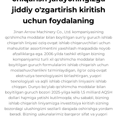
jiddiy o'zgartirish kiritish
uchun foydalaning
Jinan Arrow Machinery Co., Ltd. kompaniyasining
qo'shimcha moddalar bilan boyitilgan sun'iy guruch ishlab
chiqarish liniyasi oziq-ovqat ishlab chiqaruvchilari uchun
mahsulotlar assortimentini yaxshilash maqsadida noyob
afzalliklarga ega. 2006-yilda tashkil etilgan bizning
kompaniyamiz turli xil qo'shimcha moddalar bilan
boyitilgan guruch formulalarini ishlab chiqarish uchun
moslashuvchanlikni ta'minlaydigan, ilg'or oziq-ovqat
ekstruziya texnologiyasini birlashtirgan, yuqori
texnologiyali va aqlli ishlab chiqarish liniyasini ishlab
chiqqan. Dunyo bo'ylab qo'shimcha moddalar bilan
boyitilgan guruch bozori 2025-yilga kelib 1,5 milliard AQSH
dollari hajmiga yetishi kutilmoqda; shu sababli, bizning
ishlab chiqarish liniyamizga investitsiya kiritish sizning
bozordagi ulushingizni sezilarli darajada oshirishga yordam
beradi. Bizning uskunalarimiz barqaror sifat va yuqori