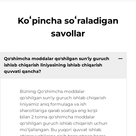
Koʻpincha soʻraladigan
savollar
Qo'shimcha moddalar qo'shilgan sun'iy guruch
ishlab chiqarish liniyasining ishlab chiqarish
quvvati qancha?
Bizning Qo'shimcha moddalar
qo'shilgan sun'iy guruch ishlab chiqarish
liniyamiz aniq formulaga va ish
sharoitlariga qarab soatiga eng ko'pi
bilan 2 tonna qo'shimcha moddalar
qo'shilgan guruch ishlab chiqarish uchun
mo'ljallangan. Bu yuqori quvvat ishlab
chiqaruvchilarga o'sib borayotgan bozor