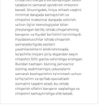
talablarini samarali qondirish imkonini
beradi. Shuningdek, liniya ishlash vaqtini
minimal darajada kamaytirish va
chiqishni maksimal darajada oshirish
uchun ilg'or texnologiyalar bilan
jihozlangan bo'lib, ishlab chiqarishning
barqaror va foydali bo'lishini ta'minlaydi.
Foydalanuvchilar ishlab chiqarish
samaradorligida sezilarli
yaxshilanishlarni bildirishmoqda;
ko'pchilik liniyani joriy etgandan keyin
chiqishni 50% gacha oshirishga erishgan.
Bundan tashqari, bizning jamoamiz
sizning xodimlaringiz uskunalarni
samarali boshqarishini ta'minlash uchun
to'liq ta'lim va qo'llab-quvvatlash
xizmatini taqdim etadi; bu ishlab
chiqarish sifatini barqaror saqlashga va
chiqishni kamaytirishga olib keladi.