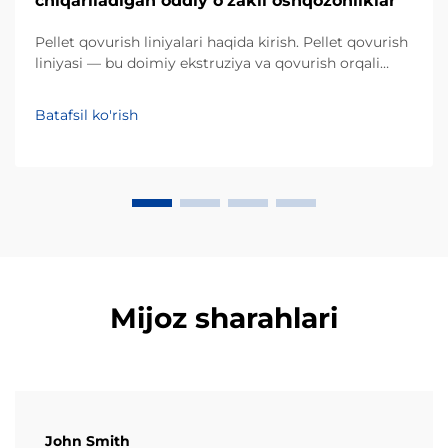
chiqariladigan oddiy o'zakli oshqozonliklar
Pellet qovurish liniyalari haqida kirish. Pellet qovurish
liniyasi — bu doimiy ekstruziya va qovurish orqali
o'zakli xom ashyolarni qo'pol, pufakli
oshqozonliklarga aylantiruvchi sanoat tizimidir.
Batafsil ko'rish
An'anaviy partiyaviy qovurishdan farqli o'laroq, bu
avtomatlashtirilgan jarayon...
Mijoz sharahlari
John Smith