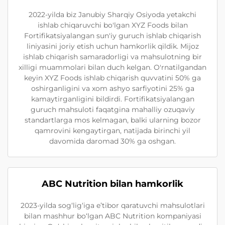
2022-yilda biz Janubiy Sharqiy Osiyoda yetakchi
ishlab chiqaruvchi bo'lgan XYZ Foods bilan
Fortifikatsiyalangan sun'iy guruch ishlab chiqarish
liniyasini joriy etish uchun hamkorlik qildik. Mijoz
ishlab chiqarish samaradorligi va mahsulotning bir
xilligi muammolari bilan duch kelgan. O'rnatilgandan
keyin XYZ Foods ishlab chiqarish quvvatini 50% ga
oshirganligini va xom ashyo sarfiyotini 25% ga
kamaytirganligini bildirdi. Fortifikatsiyalangan
guruch mahsuloti faqatgina mahalliy ozuqaviy
standartlarga mos kelmagan, balki ularning bozor
qamrovini kengaytirgan, natijada birinchi yil
davomida daromad 30% ga oshgan.
ABC Nutrition bilan hamkorlik
2023-yilda sog‘lig‘iga e’tibor qaratuvchi mahsulotlari
bilan mashhur bo‘lgan ABC Nutrition kompaniyasi