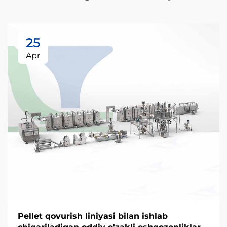
25
Apr
Pellet qovurish liniyasi bilan ishlab