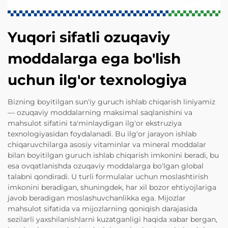
Yuqori sifatli ozuqaviy
moddalarga ega bo'lish
uchun ilg'or texnologiya
Bizning boyitilgan sun'iy guruch ishlab chiqarish liniyamiz
— ozuqaviy moddalarning maksimal saqlanishini va
mahsulot sifatini ta'minlaydigan ilg'or ekstruziya
texnologiyasidan foydalanadi. Bu ilg'or jarayon ishlab
chiqaruvchilarga asosiy vitaminlar va mineral moddalar
bilan boyitilgan guruch ishlab chiqarish imkonini beradi, bu
esa ovqatlanishda ozuqaviy moddalarga bo'lgan global
talabni qondiradi. U turli formulalar uchun moslashtirish
imkonini beradigan, shuningdek, har xil bozor ehtiyojlariga
javob beradigan moslashuvchanlikka ega. Mijozlar
mahsulot sifatida va mijozlarning qoniqish darajasida
sezilarli yaxshilanishlarni kuzatganligi haqida xabar bergan,