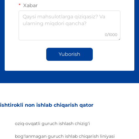
Xabar
0/1000
Yuborish
ishtirokli non ishlab chiqarish qator
oziq-ovqatli guruch ishlash chizig‘i
bog'lanmagan guruch ishlab chiqarish liniyasi