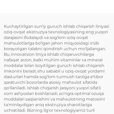
chiqarish liniyasi
suvli aralashmasi
ishlab chiqarish
liniyasi
Kuchaytirilgan sun'iy guruch ishlab chiqarish liniyasi
oziq-ovqat ekstruziya texnologiyasining eng yuqori
darajasini ifodalaydi va sog'lom oziq-ovqat
mahsulotlariga bo'lgan jahon miqyosidagi o'sib
borayotgan talabni qondirish uchun mo'ljallangan.
Bu innovatsion liniya ishlab chiqaruvchilarga
nafaqat arzon, balki muhim vitaminlar va mineral
moddalar bilan boyitilgan guruch ishlab chiqarish
imkonini beradi; shu sababli u oziq-ovqat yordami
dasturlari hamda sog'lom turmush tarziga e'tibor
qaratuvchi bozorlarda asosiy mahsulot sifatida
qo'llaniladi. Ishlab chiqarish jarayoni yuqori sifatli
xom ashyodan boshlanadi, so'ngra optimal ozuqa
moddalari saqlanishini va mahsulotning matosiini
ta'minlaydigan aniq ekstruziya sharoitlariga
uchratiladi. Bizning ilg'or texnologiyamiz turli