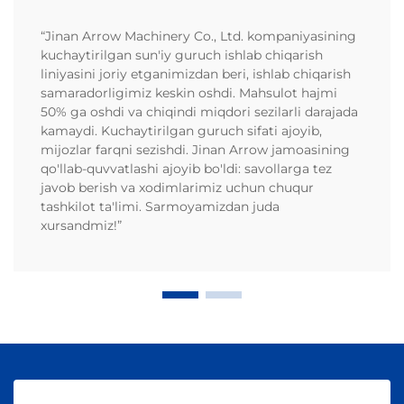
“Jinan Arrow Machinery Co., Ltd. kompaniyasining
kuchaytirilgan sun'iy guruch ishlab chiqarish
liniyasini joriy etganimizdan beri, ishlab chiqarish
samaradorligimiz keskin oshdi. Mahsulot hajmi
50% ga oshdi va chiqindi miqdori sezilarli darajada
kamaydi. Kuchaytirilgan guruch sifati ajoyib,
mijozlar farqni sezishdi. Jinan Arrow jamoasining
qo'llab-quvvatlashi ajoyib bo'ldi: savollarga tez
javob berish va xodimlarimiz uchun chuqur
tashkilot ta'limi. Sarmoyamizdan juda
xursandmiz!”