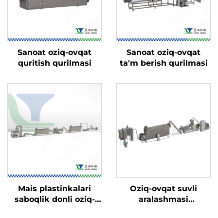
Sanoat oziq-ovqat
Sanoat oziq-ovqat
quritish qurilmasi
ta'm berish qurilmasi
Mais plastinkalari
Oziq-ovqat suvli
saboqlik donli oziq-
aralashmasi
ovqatlari ishlab
(nutritsiya) chaqaloq