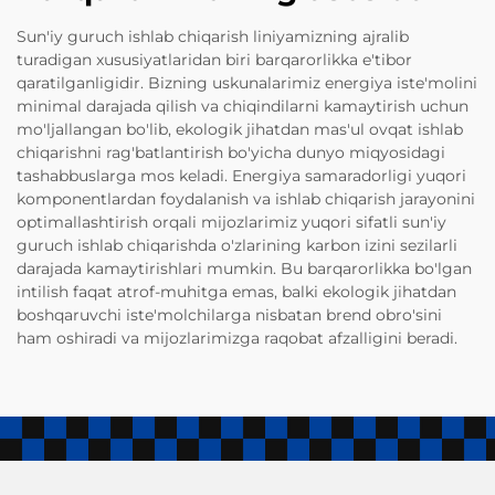
Sun'iy guruch ishlab chiqarish liniyamizning ajralib
turadigan xususiyatlaridan biri barqarorlikka e'tibor
qaratilganligidir. Bizning uskunalarimiz energiya iste'molini
minimal darajada qilish va chiqindilarni kamaytirish uchun
mo'ljallangan bo'lib, ekologik jihatdan mas'ul ovqat ishlab
chiqarishni rag'batlantirish bo'yicha dunyo miqyosidagi
tashabbuslarga mos keladi. Energiya samaradorligi yuqori
komponentlardan foydalanish va ishlab chiqarish jarayonini
optimallashtirish orqali mijozlarimiz yuqori sifatli sun'iy
guruch ishlab chiqarishda o'zlarining karbon izini sezilarli
darajada kamaytirishlari mumkin. Bu barqarorlikka bo'lgan
intilish faqat atrof-muhitga emas, balki ekologik jihatdan
boshqaruvchi iste'molchilarga nisbatan brend obro'sini
ham oshiradi va mijozlarimizga raqobat afzalligini beradi.