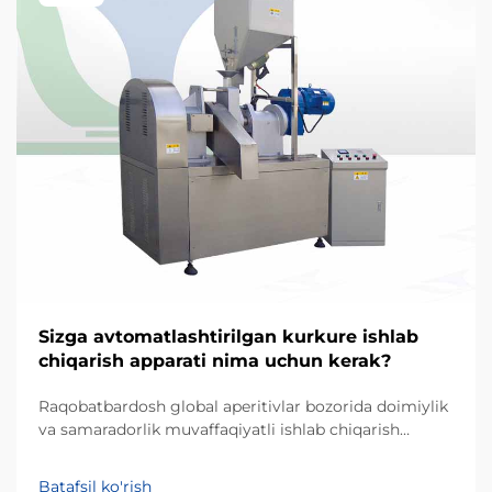
Sizga avtomatlashtirilgan kurkure ishlab
chiqarish apparati nima uchun kerak?
Raqobatbardosh global aperitivlar bozorida doimiylik
va samaradorlik muvaffaqiyatli ishlab chiqarish
biznesining ustunliklari hisoblanadi. Kurkure — o'ziga
xos noaniq shakli va qattiq matosi bilan mashhur
Batafsil ko'rish