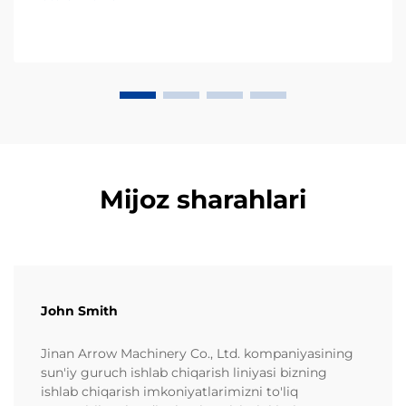
ekstruziya qilingan kukunli aperitiv turidir, uning
ishlab chiqarilishi maxsus p...
Mijoz sharahlari
John Smith
Jinan Arrow Machinery Co., Ltd. kompaniyasining
sun'iy guruch ishlab chiqarish liniyasi bizning
ishlab chiqarish imkoniyatlarimizni to'liq