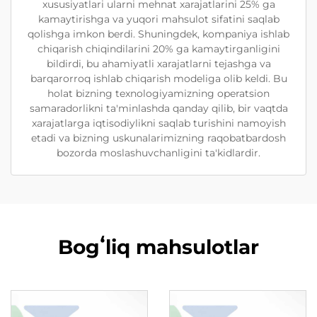
xususiyatlari ularni mehnat xarajatlarini 25% ga
kamaytirishga va yuqori mahsulot sifatini saqlab
qolishga imkon berdi. Shuningdek, kompaniya ishlab
chiqarish chiqindilarini 20% ga kamaytirganligini
bildirdi, bu ahamiyatli xarajatlarni tejashga va
barqarorroq ishlab chiqarish modeliga olib keldi. Bu
holat bizning texnologiyamizning operatsion
samaradorlikni ta'minlashda qanday qilib, bir vaqtda
xarajatlarga iqtisodiylikni saqlab turishini namoyish
etadi va bizning uskunalarimizning raqobatbardosh
bozorda moslashuvchanligini ta'kidlardir.
Bogʻliq mahsulotlar