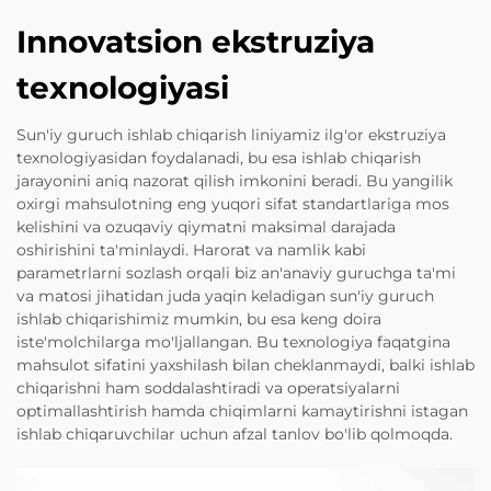
Innovatsion ekstruziya
texnologiyasi
Sun'iy guruch ishlab chiqarish liniyamiz ilg'or ekstruziya
texnologiyasidan foydalanadi, bu esa ishlab chiqarish
jarayonini aniq nazorat qilish imkonini beradi. Bu yangilik
oxirgi mahsulotning eng yuqori sifat standartlariga mos
kelishini va ozuqaviy qiymatni maksimal darajada
oshirishini ta'minlaydi. Harorat va namlik kabi
parametrlarni sozlash orqali biz an'anaviy guruchga ta'mi
va matosi jihatidan juda yaqin keladigan sun'iy guruch
ishlab chiqarishimiz mumkin, bu esa keng doira
iste'molchilarga mo'ljallangan. Bu texnologiya faqatgina
mahsulot sifatini yaxshilash bilan cheklanmaydi, balki ishlab
chiqarishni ham soddalashtiradi va operatsiyalarni
optimallashtirish hamda chiqimlarni kamaytirishni istagan
ishlab chiqaruvchilar uchun afzal tanlov bo'lib qolmoqda.