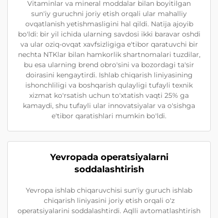
Vitaminlar va mineral moddalar bilan boyitilgan
sun'iy guruchni joriy etish orqali ular mahalliy
ovqatlanish yetishmasligini hal qildi. Natija ajoyib
bo'ldi: bir yil ichida ularning savdosi ikki baravar oshdi
va ular oziq-ovqat xavfsizligiga e'tibor qaratuvchi bir
nechta NTKlar bilan hamkorlik shartnomalari tuzdilar,
bu esa ularning brend obro'sini va bozordagi ta'sir
doirasini kengaytirdi. Ishlab chiqarish liniyasining
ishonchliligi va boshqarish qulayligi tufayli texnik
xizmat ko'rsatish uchun to'xtatish vaqti 25% ga
kamaydi, shu tufayli ular innovatsiyalar va o'sishga
e'tibor qaratishlari mumkin bo'ldi.
Yevropada operatsiyalarni
soddalashtirish
Yevropa ishlab chiqaruvchisi sun'iy guruch ishlab
chiqarish liniyasini joriy etish orqali o'z
operatsiyalarini soddalashtirdi. Aqlli avtomatlashtirish