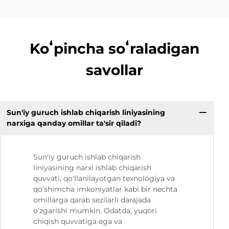
Koʻpincha soʻraladigan
savollar
Sun'iy guruch ishlab chiqarish liniyasining
narxiga qanday omillar ta'sir qiladi?
Sun'iy guruch ishlab chiqarish
liniyasining narxi ishlab chiqarish
quvvati, qo'llanilayotgan texnologiya va
qo'shimcha imkoniyatlar kabi bir nechta
omillarga qarab sezilarli darajada
o'zgarishi mumkin. Odatda, yuqori
chiqish quvvatiga ega va