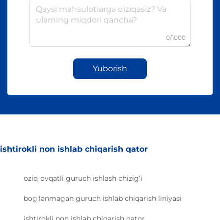
0/1000
Yuborish
ishtirokli non ishlab chiqarish qator
oziq-ovqatli guruch ishlash chizig‘i
bog'lanmagan guruch ishlab chiqarish liniyasi
ishtirokli non ishlab chiqarish qator