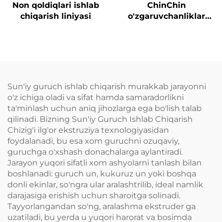
Non qoldiqlari ishlab
ChinChin
chiqarish liniyasi
o'zgaruvchanliklar
ishlab chiqarish
liniyasi
Sun'iy guruch ishlab chiqarish murakkab jarayonni
o'z ichiga oladi va sifat hamda samaradorlikni
ta'minlash uchun aniq jihozlarga ega bo'lish talab
qilinadi. Bizning Sun'iy Guruch Ishlab Chiqarish
Chizig'i ilg'or ekstruziya texnologiyasidan
foydalanadi, bu esa xom guruchni ozuqaviy,
guruchga o'xshash donachalarga aylantiradi.
Jarayon yuqori sifatli xom ashyolarni tanlash bilan
boshlanadi: guruch un, kukuruz un yoki boshqa
donli ekinlar, so'ngra ular aralashtrilib, ideal namlik
darajasiga erishish uchun sharoitga solinadi.
Tayyorlangandan so'ng, aralashma ekstruder ga
uzatiladi, bu yerda u yuqori harorat va bosimda