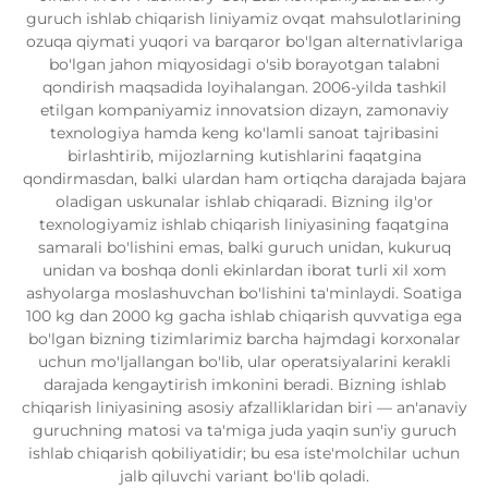
guruch ishlab chiqarish liniyamiz ovqat mahsulotlarining
ozuqa qiymati yuqori va barqaror bo'lgan alternativlariga
bo'lgan jahon miqyosidagi o'sib borayotgan talabni
qondirish maqsadida loyihalangan. 2006-yilda tashkil
etilgan kompaniyamiz innovatsion dizayn, zamonaviy
texnologiya hamda keng ko'lamli sanoat tajribasini
birlashtirib, mijozlarning kutishlarini faqatgina
qondirmasdan, balki ulardan ham ortiqcha darajada bajara
oladigan uskunalar ishlab chiqaradi. Bizning ilg'or
texnologiyamiz ishlab chiqarish liniyasining faqatgina
samarali bo'lishini emas, balki guruch unidan, kukuruq
unidan va boshqa donli ekinlardan iborat turli xil xom
ashyolarga moslashuvchan bo'lishini ta'minlaydi. Soatiga
100 kg dan 2000 kg gacha ishlab chiqarish quvvatiga ega
bo'lgan bizning tizimlarimiz barcha hajmdagi korxonalar
uchun mo'ljallangan bo'lib, ular operatsiyalarini kerakli
darajada kengaytirish imkonini beradi. Bizning ishlab
chiqarish liniyasining asosiy afzalliklaridan biri — an'anaviy
guruchning matosi va ta'miga juda yaqin sun'iy guruch
ishlab chiqarish qobiliyatidir; bu esa iste'molchilar uchun
jalb qiluvchi variant bo'lib qoladi.