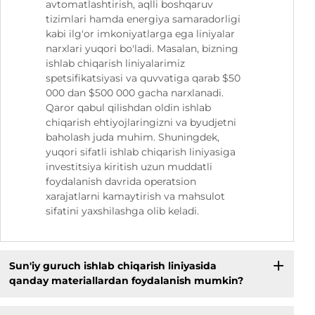
avtomatlashtirish, aqlli boshqaruv
tizimlari hamda energiya samaradorligi
kabi ilg'or imkoniyatlarga ega liniyalar
narxlari yuqori bo'ladi. Masalan, bizning
ishlab chiqarish liniyalarimiz
spetsifikatsiyasi va quvvatiga qarab $50
000 dan $500 000 gacha narxlanadi.
Qaror qabul qilishdan oldin ishlab
chiqarish ehtiyojlaringizni va byudjetni
baholash juda muhim. Shuningdek,
yuqori sifatli ishlab chiqarish liniyasiga
investitsiya kiritish uzun muddatli
foydalanish davrida operatsion
xarajatlarni kamaytirish va mahsulot
sifatini yaxshilashga olib keladi.
Sun'iy guruch ishlab chiqarish liniyasida
qanday materiallardan foydalanish mumkin?