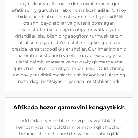
joriy etdilar va alternativ donli ekinlardan yuqori
sifatli sun'iy guruch ishlab chiqara boshladilar. Olti oy
ichida ular ishlab chiqarish samaradorligida 40%lik
o'sishni qayd etdilar va glutenli bo'lmagan
mahsulotlar bozor segmentiga muvaffaqiyatli
kirishdilar, shu bilan birga sog'lom turmush tarzini
afzal ko'radigan iste'molchilarning keng doirasi
orasida keng tarqoqlikka erishdilar. Qurilmaning aniq
haroratni boshqarish va ekstruziya texnologiyasi
ularni doimiy matseva va ozuqaviy qiymatga ega
guruch ishlab chiqarishga imkon berdi. Guruchning
ozuqaviy tarkibini moslashtirish imkoniyati ularning
bozordagi pozitsiyasini yanada mustahkamladi.
Afrikada bozor qamrovini kengaytirish
Afrikadagi yetakchi oziq-ovqat qayta ishlash
kompaniyasi mahsulotlarini xilma-xil qilish uchun
bizning ishlab chiqarish liniyamizni qabul qildi.