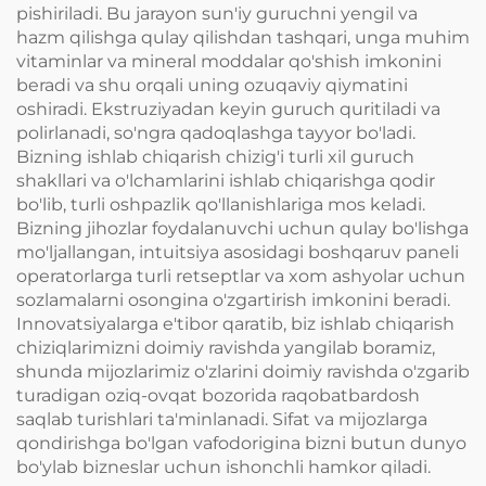
pishiriladi. Bu jarayon sun'iy guruchni yengil va
hazm qilishga qulay qilishdan tashqari, unga muhim
vitaminlar va mineral moddalar qo'shish imkonini
beradi va shu orqali uning ozuqaviy qiymatini
oshiradi. Ekstruziyadan keyin guruch quritiladi va
polirlanadi, so'ngra qadoqlashga tayyor bo'ladi.
Bizning ishlab chiqarish chizig'i turli xil guruch
shakllari va o'lchamlarini ishlab chiqarishga qodir
bo'lib, turli oshpazlik qo'llanishlariga mos keladi.
Bizning jihozlar foydalanuvchi uchun qulay bo'lishga
mo'ljallangan, intuitsiya asosidagi boshqaruv paneli
operatorlarga turli retseptlar va xom ashyolar uchun
sozlamalarni osongina o'zgartirish imkonini beradi.
Innovatsiyalarga e'tibor qaratib, biz ishlab chiqarish
chiziqlarimizni doimiy ravishda yangilab boramiz,
shunda mijozlarimiz o'zlarini doimiy ravishda o'zgarib
turadigan oziq-ovqat bozorida raqobatbardosh
saqlab turishlari ta'minlanadi. Sifat va mijozlarga
qondirishga bo'lgan vafodorigina bizni butun dunyo
bo'ylab bizneslar uchun ishonchli hamkor qiladi.