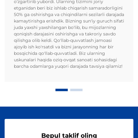
o'zgartirib yubordi. Ularning tizimini joriy
etganidan beri biz ishlab chiqarish samaradorligini
50% ga oshirishga va chiqindilarni sezilarli darajada
kamaytirishga erishdik. Bizning sun'iy guruch sifati
juda yaxshi yaxshilangan bo'lib, bu mijozlarning
qoniqish darajasini oshirishga va takroriy savdo
qilishga olib keldi. Qo'llab-quvvatlash jamoasi
ajoyib ish ko'rsatdi va bizni jarayonning har bir
bosqichida qo'llab-quvvatladi. Biz ularning
uskunalari haqida oziq-ovqat sanoati sohasidagi
barcha odamlarga yuqori darajada tavsiya qilamiz!
Bepul taklif oling