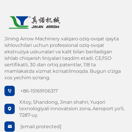
Jining Arrow Machinery xalqaro oziq-ovqat qayta
ishlovchilari uchun professional oziq-ovqat
ekstruziya uskunalari va kalit bilan beriladigan
ishlab chiqarish liniyalari taqdim etadi. CE/ISO
sertifikatli, 30 dan ortiq patentlar, 118 ta
mamlakatda xizmat ko'rsatilmoqda. Bugun o'ziga
xos yechim so'rang.
+86-15169106317
Xitoy, Shandong, Jinan shahri, Yuqori
texnologiyali innovatsion zona, Aeroport yo'li,
7287-uy.
[email protected]