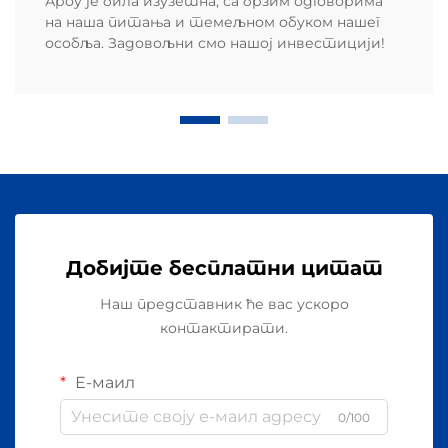
Ароу је била изузетна, са брзим одговорима
на наша питања и темељном обуком нашег
особља. Задовољни смо нашој инвестицији!
Добијте бесплатни цитат
Наш представник ће вас ускоро
контактирати.
Е-маил
0/100