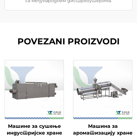
са међународним дистрибутерима.
POVEZANI PROIZVODI
Машине за сушење
Машина за
индустријске хране
ароматизацију хране