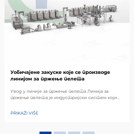
Уобичајене закуске које се производе
линијом за пржење пелета
Увод у линије за пржење пелета Линија за
пржење пелета је индустријски систем који
трансформише сировине на бази скроба у
хрскаве, пуфене грицкање кроз континуирано
PRIKAŽI VIŠE
екструзију и пржење. За разлику од
традиционалног пржење у серији, овај
аутоматизовани процес је...