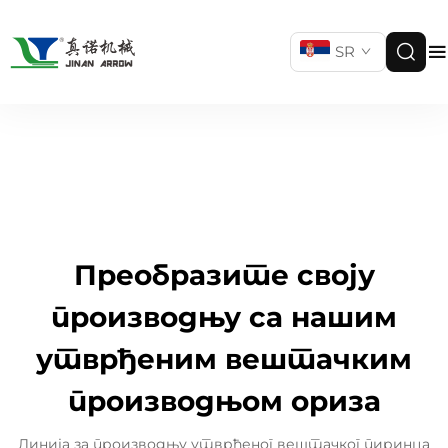
SR
Преобразите своју
производњу са нашим
утврђеним вештачким
производњом ориза
Линија за производњу утврђеног вештачког пиринца