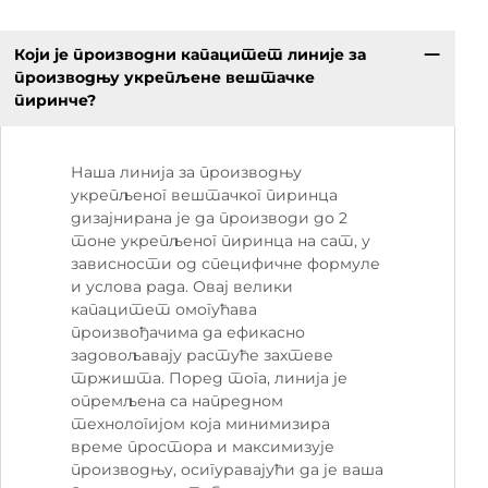
Који је производни капацитет линије за
производњу укрепљене вештачке
пиринче?
Наша линија за производњу
укрепљеног вештачког пиринца
дизајнирана је да производи до 2
тоне укрепљеног пиринца на сат, у
зависности од специфичне формуле
и услова рада. Овај велики
капацитет омогућава
произвођачима да ефикасно
задовољавају растуће захтеве
тржишта. Поред тога, линија је
опремљена са напредном
технологијом која минимизира
време простора и максимизује
производњу, осигуравајући да је ваша