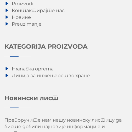
Proizvodi
Контактирајте нас
Новине
Preuzimanje
KATEGORIJA PROIZVODA
Hranačka oprema
Линија за инжењерство хране
Новински лист
Препоручите нам нашу новинску листицу да
бисте добили најновије информације и