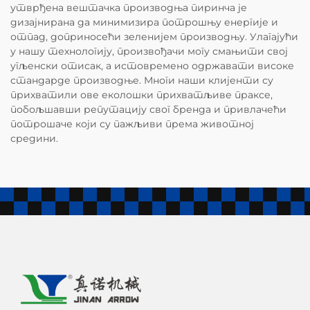
утврђена вештачка производња пиринча је
дизајнирана да минимизира потрошњу енергије и
отпад, доприносећи зеленијем производњу. Улагајући
у нашу технологију, произвођачи могу смањити свој
угљенски отисак, а истовремено одржавати високе
стандарде производње. Многи наши клијенти су
прихватили ове еколошки прихватљиве праксе,
побољшавши репутацију свог бренда и привлачећи
потрошаче који су пажљиви према животној
средини.