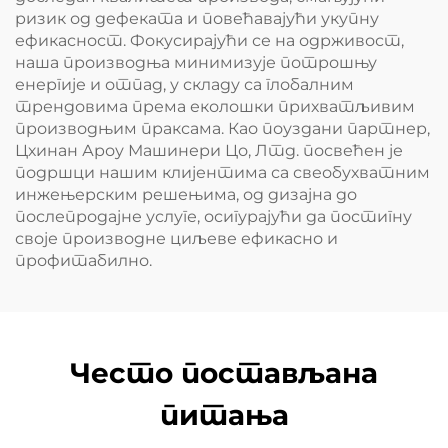
ризик од дефеката и повећавајући укупну
ефикасност. Фокусирајући се на одрживост,
наша производња минимизује потрошњу
енергије и отпад, у складу са глобалним
трендовима према еколошки прихватљивим
производњим праксама. Као поуздани партнер,
Цхинан Ароу Машинери Цо, Лтд. посвећен је
подршци нашим клијентима са свеобухватним
инжењерским решењима, од дизајна до
послепродајне услуге, осигурајући да постигну
своје производне циљеве ефикасно и
профитабилно.
Често постављана
питања