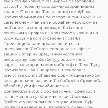
екструзије хране, дизајниране да задовоље
растућу глобалну потражњу за хранљивим
храном. Ова иновативна линија омогућава
произвођачима да производе пиринц који је не
само економичан већ и обогаћен неопходним
витанима и минералима, што га чини
основним у програмима за помоћ у храни и на
тржиштима који су свесни здравља.
Производствени процес почиње са
висококвалитетним сировинама, које се
затим подвргну прецизним условима
екструзије које обезбеђују оптимално
задржавање хранљивих материја и текстуру
производа. Наша напредна технологија
омогућава прилагођавање формулација како би
се задовољиле различите потребе тржишта,
обезбеђујући флексибилност и
прилагодљивост у производњи. Поред тога,
наше машине су опремљене системима за
праћење у реалном времену који гарантују
доследан квалитет производа, смањујући