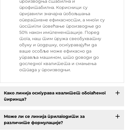
производња стабилна и
профитабилна. Корисници су
пријавили значајна побољшања
оперативне ефикасности, а многи су
постигли повећање производње до
50% након имплементације. Поред
тога, наш тим пружа свеобухватну
обуку и подршку, осигуравајући да
ваше особље може ефикасно да
управља машином, што доводи до
доследног квалитета и смањења
отпада у производњи.
Како линија осигурава квалитет обогаћеног
пиринца?
Може ли се линија прилагодити за
различите формулације?