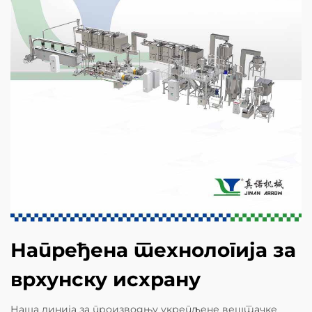
Напређена технологија за
врхунску исхрану
Наша линија за производњу укрепљене вештачке