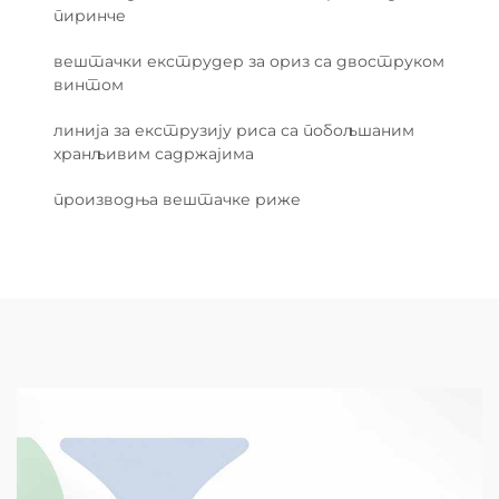
пиринче
вештачки екструдер за ориз са двоструком
винтом
линија за екструзију риса са побољшаним
хранљивим садржајима
производња вештачке риже