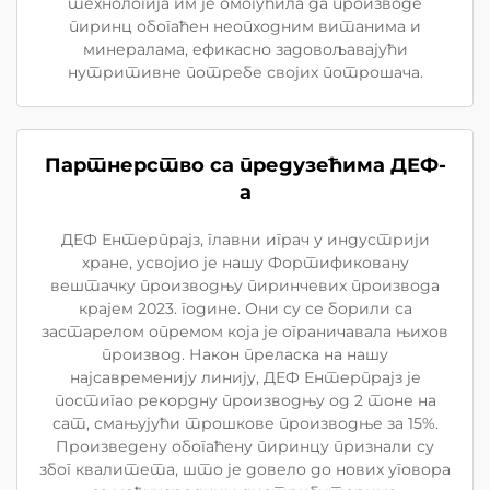
технологија им је омогућила да производе
пиринц обогаћен неопходним витанима и
минералама, ефикасно задовољавајући
нутритивне потребе својих потрошача.
Партнерство са предузећима ДЕФ-
а
ДЕФ Ентерпрајз, главни играч у индустрији
хране, усвојио је нашу Фортификовану
вештачку производњу пиринчевих производа
крајем 2023. године. Они су се борили са
застарелом опремом која је ограничавала њихов
производ. Након преласка на нашу
најсавременију линију, ДЕФ Ентерпрајз је
постигао рекордну производњу од 2 тоне на
сат, смањујући трошкове производње за 15%.
Произведену обогаћену пиринцу признали су
због квалитета, што је довело до нових уговора