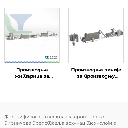
Производња
Производња линије
житарица за
за производњу
доручак
хранителног праха
за бебе и бебе
Фортификована вештачка производња
пиринчева представља врхунац технологије