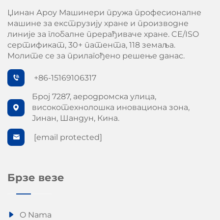
Џинан Ароу Машинери пружа професионалне
машине за екструзију хране и производне
линије за глобалне прерађиваче хране. CE/ISO
сертификат, 30+ патента, 118 земаља.
Молите се за прилагођено решење данас.
+86-15169106317
Број 7287, аеродромска улица,
високотехнолошка иновациона зона,
Јинан, Шандун, Кина.
[email protected]
Брзе везе
O Nama