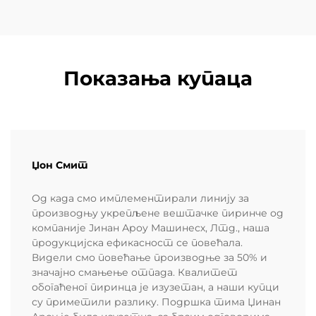
Показања купаца
Џон Смит
Од када смо имплементирали линију за
производњу укрепљене вештачке пиринче од
компаније Јинан Ароу Машинесх, Лтд., наша
продукцијска ефикасност се повећала.
Видели смо повећање производње за 50% и
значајно смањење отпада. Квалитет
обогаћеног пиринца је изузетан, а наши купци
су приметили разлику. Подршка тима Џинан