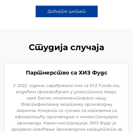
Добијте цитат
Студија случаја
Партнерство са ХИЗ Фудс
У 2022. години, сарађивали смо са XYZ Foods-ом,
водећим произвођачем у југоисточној Азији,
како бисмо имплементирали нашу
Фортификовану вештачку производњу
пиринча. Клијент се суочио са изазовима са
ефикасношћу производње и конзистенцијом
производа. Након инсталације, ХИЗ Фудс је
пријавио повећање производних капацитета за