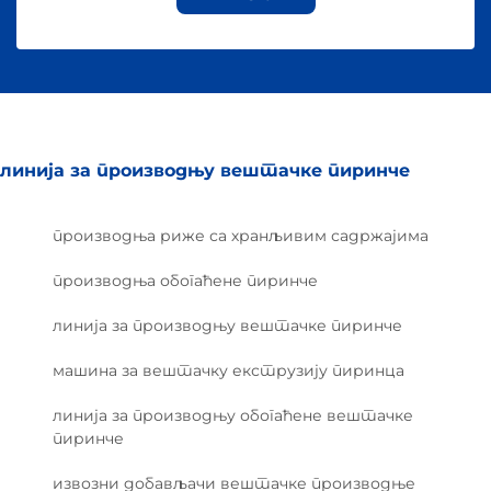
линија за производњу вештачке пиринче
производња риже са хранљивим садржајима
производња обогаћене пиринче
линија за производњу вештачке пиринче
машина за вештачку екструзију пиринца
линија за производњу обогаћене вештачке
пиринче
извозни добављачи вештачке производње