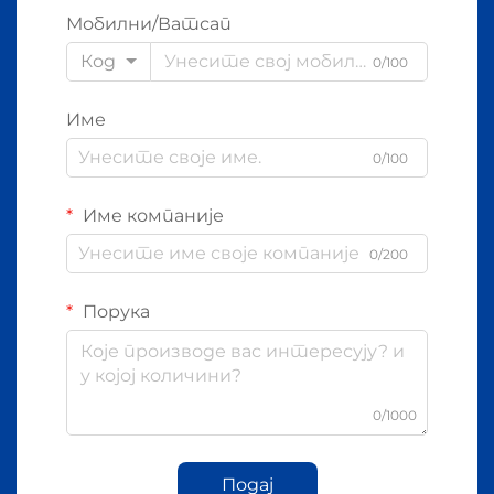
Мобилни/Ватсап
Код
0/100
Име
0/100
Име компаније
0/200
Порука
0/1000
Подај