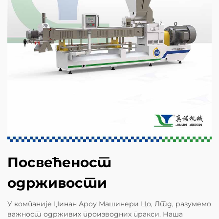
Посвећеност
одрживости
У компаније Џинан Ароу Машинери Цо, Лтд, разумемо
важност одрживих производних пракси. Наша