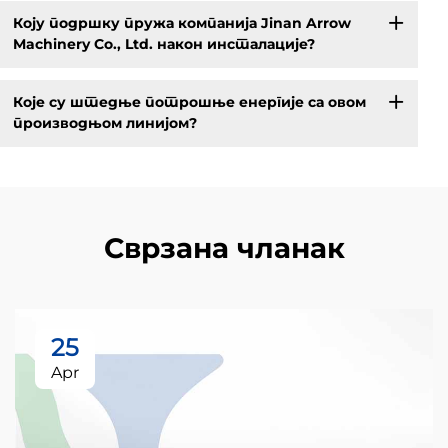
Коју подршку пружа компанија Jinan Arrow
Machinery Co., Ltd. након инсталације?
Које су штедње потрошње енергије са овом
производњом линијом?
Сврзана чланак
25
Apr