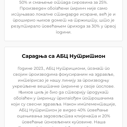
50% и смањење отпада сировина за 25%.
Произведен обогаћени пиринч није само
испуњавао локалне стандарде исхране, већ је и
проширио њихов домет на тржишту, што је
резултирало повећањем прихода за 30% у првој
години.
Сарадња са АБЦ Нутритион
Године 2023., АБЦ Нутрициони, познат по
својим производима фокусираним на здравље,
интегрисао је нашу линију за производњу
укрепљене вештачке пиринче у своје послове.
Њихов циљ је био да створију продукат
обогаћен у пиринцу прилагођен потрошачима
који су свесни здравља. Након имплементације,
АБЦ Нутритион је видео 40% повећање
оцењивања задовољства клијената и 20%
повећање поновљених куповине. Наша