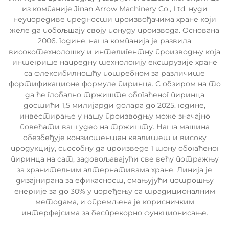
из компаније Jinan Arrow Machinery Co., Ltd. нуди
неупоредиве предности произвођачима хране који
желе да побољшају своју понуду производа. Основана
2006. године, наша компанија је развила
високотехнолошку и интелигентну производњу која
интегрише напредну технологију екструзије хране
са флексибилношћу потребном за различите
фортификационе формуле пиринца. С обзиром на то
да ће глобално тржиште обогаћеног пиринца
достићи 1,5 милијарди долара до 2025. године,
инвестирање у нашу производњу може значајно
повећати ваш удео на тржишту. Наша машина
обезбеђује конзистентан квалитет и високу
продукцију, способну да произведе 1 тону обогаћеног
пиринца на сат, задовољавајући све већу потражњу
за хранителним алтернативама хране. Линија је
дизајнирана за ефикасност, смањујући потрошњу
енергије за до 30% у поређењу са традиционалним
методама, и опремљена је корисничким
интерфејсима за беспрекорно функционисање.