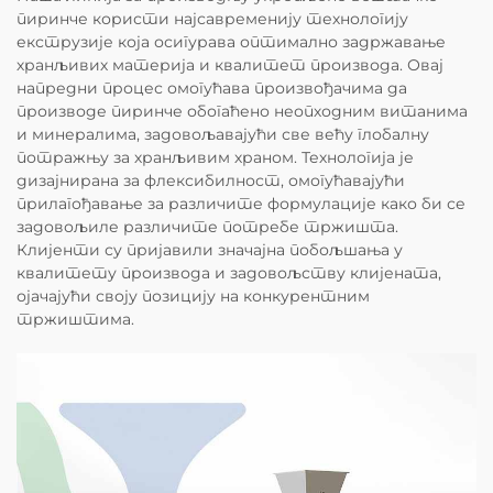
пиринче користи најсавременију технологију
екструзије која осигурава оптимално задржавање
хранљивих материја и квалитет производа. Овај
напредни процес омогућава произвођачима да
производе пиринче обогаћено неопходним витанима
и минералима, задовољавајући све већу глобалну
потражњу за хранљивим храном. Технологија је
дизајнирана за флексибилност, омогућавајући
прилагођавање за различите формулације како би се
задовољиле различите потребе тржишта.
Клијенти су пријавили значајна побољшања у
квалитету производа и задовољству клијената,
ојачајући своју позицију на конкурентним
тржиштима.