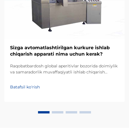
Sizga avtomatlashtirilgan kurkure ishlab
chiqarish apparati nima uchun kerak?
Raqobatbardosh global aperitivlar bozorida doimiylik
va samaradorlik muvaffaqiyatli ishlab chiqarish
biznesining ustunliklari hisoblanadi. Kurkure — o'ziga
xos noaniq shakli va qattiq matosi bilan mashhur
Batafsil ko'rish
ekstruziya qilingan kukunli aperitiv turidir, uning
ishlab chiqarilishi maxsus p...