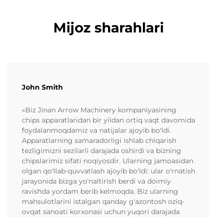
Mijoz sharahlari
John Smith
«Biz Jinan Arrow Machinery kompaniyasining
chips apparatlaridan bir yildan ortiq vaqt davomida
foydalanmoqdamiz va natijalar ajoyib bo'ldi.
Apparatlarning samaradorligi ishlab chiqarish
tezligimizni sezilarli darajada oshirdi va bizning
chipslarimiz sifati noqiyosdir. Ularning jamoasidan
olgan qo'llab-quvvatlash ajoyib bo'ldi: ular o'rnatish
jarayonida bizga yo'naltirish berdi va doimiy
ravishda yordam berib kelmoqda. Biz ularning
mahsulotlarini istalgan qanday g'azontosh oziq-
ovqat sanoati korxonasi uchun yuqori darajada