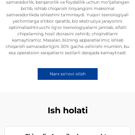
samaradorlik, barqarorlik va foydalilik uchun mo'ljallangan
bo'lib, ishlab chiqarish liniyangizni maksimal
samaradorlikda ishlashini ta'minlaydi. Yuqori texnologiyali
yechimlarga e'tibor qaratib, biz ekstruziya jarayonini
optimallashtiruvchi ilg'or texnologiyalarni jamlab, sifatli
chipslarning hosil doirasini oshirib, chiqindilarni
kamaytiramiz. Masalan, bizning apparatlarimiz ishlab
chiqarish samaradorligini 30% gacha oshirishi mumkin, bu
esa operatsion xarajatlarni sezilarli darajada kamaytiradi.
Narx so'rovi olish
Ish holati