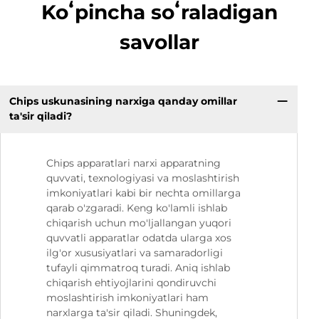
Koʻpincha soʻraladigan
savollar
Chips uskunasining narxiga qanday omillar
ta'sir qiladi?
Chips apparatlari narxi apparatning
quvvati, texnologiyasi va moslashtirish
imkoniyatlari kabi bir nechta omillarga
qarab o'zgaradi. Keng ko'lamli ishlab
chiqarish uchun mo'ljallangan yuqori
quvvatli apparatlar odatda ularga xos
ilg'or xususiyatlari va samaradorligi
tufayli qimmatroq turadi. Aniq ishlab
chiqarish ehtiyojlarini qondiruvchi
moslashtirish imkoniyatlari ham
narxlarga ta'sir qiladi. Shuningdek,