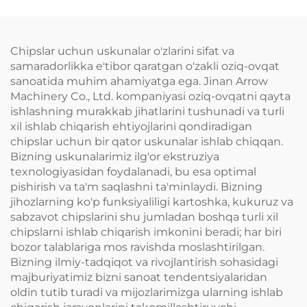
Chipslar uchun uskunalar o'zlarini sifat va
samaradorlikka e'tibor qaratgan o'zakli oziq-ovqat
sanoatida muhim ahamiyatga ega. Jinan Arrow
Machinery Co., Ltd. kompaniyasi oziq-ovqatni qayta
ishlashning murakkab jihatlarini tushunadi va turli
xil ishlab chiqarish ehtiyojlarini qondiradigan
chipslar uchun bir qator uskunalar ishlab chiqqan.
Bizning uskunalarimiz ilg'or ekstruziya
texnologiyasidan foydalanadi, bu esa optimal
pishirish va ta'm saqlashni ta'minlaydi. Bizning
jihozlarning ko'p funksiyaliligi kartoshka, kukuruz va
sabzavot chipslarini shu jumladan boshqa turli xil
chipslarni ishlab chiqarish imkonini beradi; har biri
bozor talablariga mos ravishda moslashtirilgan.
Bizning ilmiy-tadqiqot va rivojlantirish sohasidagi
majburiyatimiz bizni sanoat tendentsiyalaridan
oldin tutib turadi va mijozlarimizga ularning ishlab