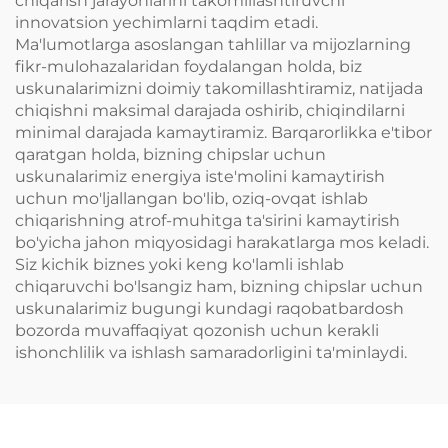
chiqarish jarayonlarini takomillashtiruvchi
innovatsion yechimlarni taqdim etadi.
Ma'lumotlarga asoslangan tahlillar va mijozlarning
fikr-mulohazalaridan foydalangan holda, biz
uskunalarimizni doimiy takomillashtiramiz, natijada
chiqishni maksimal darajada oshirib, chiqindilarni
minimal darajada kamaytiramiz. Barqarorlikka e'tibor
qaratgan holda, bizning chipslar uchun
uskunalarimiz energiya iste'molini kamaytirish
uchun mo'ljallangan bo'lib, oziq-ovqat ishlab
chiqarishning atrof-muhitga ta'sirini kamaytirish
bo'yicha jahon miqyosidagi harakatlarga mos keladi.
Siz kichik biznes yoki keng ko'lamli ishlab
chiqaruvchi bo'lsangiz ham, bizning chipslar uchun
uskunalarimiz bugungi kundagi raqobatbardosh
bozorda muvaffaqiyat qozonish uchun kerakli
ishonchlilik va ishlash samaradorligini ta'minlaydi.