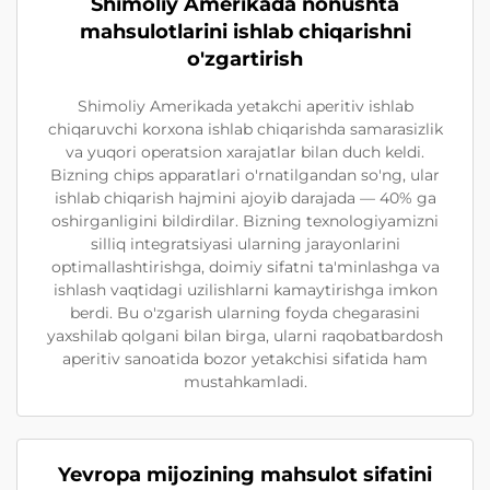
Shimoliy Amerikada nonushta
mahsulotlarini ishlab chiqarishni
o'zgartirish
Shimoliy Amerikada yetakchi aperitiv ishlab
chiqaruvchi korxona ishlab chiqarishda samarasizlik
va yuqori operatsion xarajatlar bilan duch keldi.
Bizning chips apparatlari o'rnatilgandan so'ng, ular
ishlab chiqarish hajmini ajoyib darajada — 40% ga
oshirganligini bildirdilar. Bizning texnologiyamizni
silliq integratsiyasi ularning jarayonlarini
optimallashtirishga, doimiy sifatni ta'minlashga va
ishlash vaqtidagi uzilishlarni kamaytirishga imkon
berdi. Bu o'zgarish ularning foyda chegarasini
yaxshilab qolgani bilan birga, ularni raqobatbardosh
aperitiv sanoatida bozor yetakchisi sifatida ham
mustahkamladi.
Yevropa mijozining mahsulot sifatini