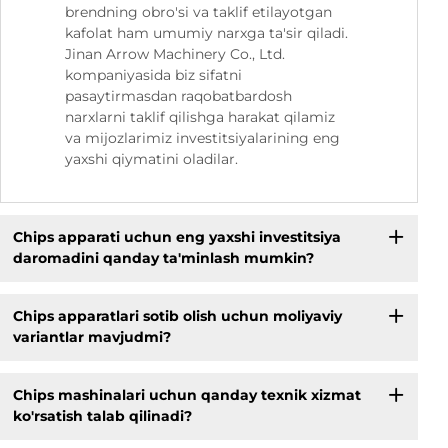
brendning obro'si va taklif etilayotgan
kafolat ham umumiy narxga ta'sir qiladi.
Jinan Arrow Machinery Co., Ltd.
kompaniyasida biz sifatni
pasaytirmasdan raqobatbardosh
narxlarni taklif qilishga harakat qilamiz
va mijozlarimiz investitsiyalarining eng
yaxshi qiymatini oladilar.
Chips apparati uchun eng yaxshi investitsiya
daromadini qanday ta'minlash mumkin?
Chips apparatlari sotib olish uchun moliyaviy
variantlar mavjudmi?
Chips mashinalari uchun qanday texnik xizmat
ko'rsatish talab qilinadi?