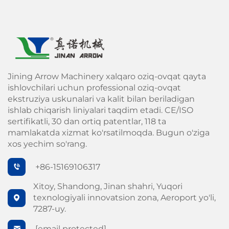
Jining Arrow Machinery xalqaro oziq-ovqat qayta
ishlovchilari uchun professional oziq-ovqat
ekstruziya uskunalari va kalit bilan beriladigan
ishlab chiqarish liniyalari taqdim etadi. CE/ISO
sertifikatli, 30 dan ortiq patentlar, 118 ta
mamlakatda xizmat ko'rsatilmoqda. Bugun o'ziga
xos yechim so'rang.
+86-15169106317
Xitoy, Shandong, Jinan shahri, Yuqori
texnologiyali innovatsion zona, Aeroport yo'li,
7287-uy.
[email protected]