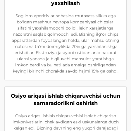
yaxshilash
Sog'lom aperitivlar sohasida mutaxassislikka ega
bo'lgan mashhur Yevropa kompaniyasi chipslari
sifatini yaxshilamoqchi bo'ldi, lekin xarajatlarga
nazoratni saqlab qolmoqchi edi. Bizning ilg'or chips
apparatlardan foydalangan holda, ular mahsulotning
matosi va ta'mi doimiylikda 20% ga yaxshilanishga
erishdilar. Ekstruziya jarayoni ustidan aniq nazorat
ularni yanada jalb qiluvchi mahsulot yaratishga
imkon berdi va bu natijada amalga oshirilgandan
keyingi birinchi chorakda savdo hajmi 15% ga oshdi.
Osiyo ariqasi ishlab chiqaruvchisi uchun
samaradorlikni oshirish
Osiyo ariqasi ishlab chiqaruvchisi ishlab chiqarish
imkoniyatlarini cheklaydigan eski uskunalarga duch
kelgan edi. Bizning davrning eng yuqori darajadagi