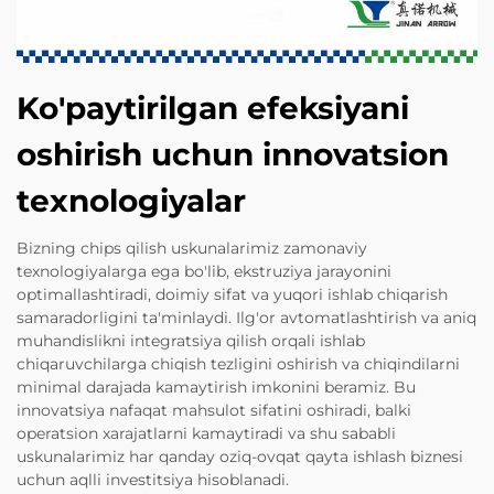
Ko'paytirilgan efeksiyani
oshirish uchun innovatsion
texnologiyalar
Bizning chips qilish uskunalarimiz zamonaviy
texnologiyalarga ega bo'lib, ekstruziya jarayonini
optimallashtiradi, doimiy sifat va yuqori ishlab chiqarish
samaradorligini ta'minlaydi. Ilg'or avtomatlashtirish va aniq
muhandislikni integratsiya qilish orqali ishlab
chiqaruvchilarga chiqish tezligini oshirish va chiqindilarni
minimal darajada kamaytirish imkonini beramiz. Bu
innovatsiya nafaqat mahsulot sifatini oshiradi, balki
operatsion xarajatlarni kamaytiradi va shu sababli
uskunalarimiz har qanday oziq-ovqat qayta ishlash biznesi
uchun aqlli investitsiya hisoblanadi.