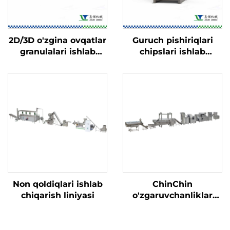
2D/3D o'zgina ovqatlar
Guruch pishiriqlari
granulalari ishlab
chipslari ishlab
chiqarish liniyasi
chiqarish liniyasi
Non qoldiqlari ishlab
ChinChin
chiqarish liniyasi
o'zgaruvchanliklar
ishlab chiqarish
liniyasi