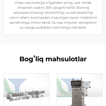
chips uskunalarga o'tgandan so'ng, ular ishlab
chiqarish vaqtini 35% qisqartirishdi. Bizning
uskunalarimizning ishonchliligi va samaradorligi
ularni sifatni buzmasdan o'sayotgan bozor talablarini
qondirishga imkon berdi, bu esa mijozlar qoniqishini
va ularga sodiqlikni oshirishga olib keldi.
Bogʻliq mahsulotlar