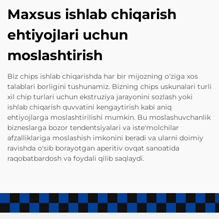
Maxsus ishlab chiqarish
ehtiyojlari uchun
moslashtirish
Biz chips ishlab chiqarishda har bir mijozning o'ziga xos
talablari borligini tushunamiz. Bizning chips uskunalari turli
xil chip turlari uchun ekstruziya jarayonini sozlash yoki
ishlab chiqarish quvvatini kengaytirish kabi aniq
ehtiyojlarga moslashtirilishi mumkin. Bu moslashuvchanlik
bizneslarga bozor tendentsiyalari va iste'molchilar
afzalliklariga moslashish imkonini beradi va ularni doimiy
ravishda o'sib borayotgan aperitiv ovqat sanoatida
raqobatbardosh va foydali qilib saqlaydi.