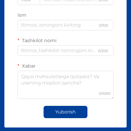
Ism
0/100
Tashkilot nomi
0/200
Xabar
0/1000
Yuborish