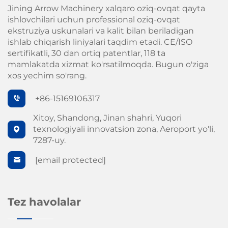
Jining Arrow Machinery xalqaro oziq-ovqat qayta
ishlovchilari uchun professional oziq-ovqat
ekstruziya uskunalari va kalit bilan beriladigan
ishlab chiqarish liniyalari taqdim etadi. CE/ISO
sertifikatli, 30 dan ortiq patentlar, 118 ta
mamlakatda xizmat ko'rsatilmoqda. Bugun o'ziga
xos yechim so'rang.
+86-15169106317
Xitoy, Shandong, Jinan shahri, Yuqori
texnologiyali innovatsion zona, Aeroport yo'li,
7287-uy.
[email protected]
Tez havolalar