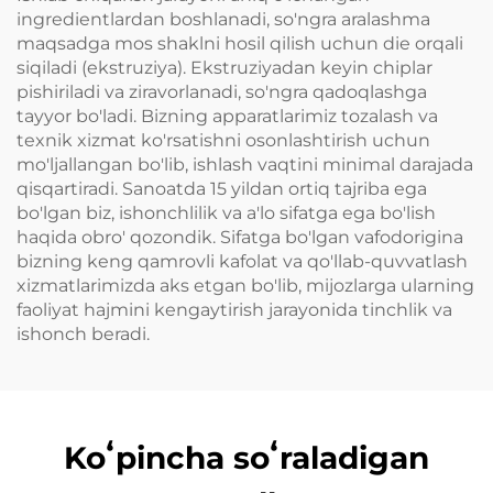
ingredientlardan boshlanadi, so'ngra aralashma
maqsadga mos shaklni hosil qilish uchun die orqali
siqiladi (ekstruziya). Ekstruziyadan keyin chiplar
pishiriladi va ziravorlanadi, so'ngra qadoqlashga
tayyor bo'ladi. Bizning apparatlarimiz tozalash va
texnik xizmat ko'rsatishni osonlashtirish uchun
mo'ljallangan bo'lib, ishlash vaqtini minimal darajada
qisqartiradi. Sanoatda 15 yildan ortiq tajriba ega
bo'lgan biz, ishonchlilik va a'lo sifatga ega bo'lish
haqida obro' qozondik. Sifatga bo'lgan vafodorigina
bizning keng qamrovli kafolat va qo'llab-quvvatlash
xizmatlarimizda aks etgan bo'lib, mijozlarga ularning
faoliyat hajmini kengaytirish jarayonida tinchlik va
ishonch beradi.
Koʻpincha soʻraladigan