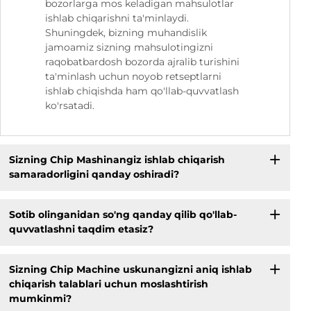
bozorlarga mos keladigan mahsulotlar
ishlab chiqarishni ta'minlaydi.
Shuningdek, bizning muhandislik
jamoamiz sizning mahsulotingizni
raqobatbardosh bozorda ajralib turishini
ta'minlash uchun noyob retseptlarni
ishlab chiqishda ham qo'llab-quvvatlash
ko'rsatadi.
Sizning Chip Mashinangiz ishlab chiqarish
samaradorligini qanday oshiradi?
Sotib olinganidan so'ng qanday qilib qo'llab-
quvvatlashni taqdim etasiz?
Sizning Chip Machine uskunangizni aniq ishlab
chiqarish talablari uchun moslashtirish
mumkinmi?