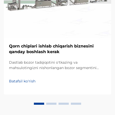
Qorn chiplari ishlab chiqarish biznesini
qanday boshlash kerak
Dastlab bozor tadqiqotini o'tkazing va
mahsulotingizni nishonlangan bozor segmentini
aniqlang. Dasturli ta'minotga sarmoya kiritishdan
oldin, muvaffaqiyatli tadbirkorlik loyihasi mahalliy
Batafsil ko'rish
iste'molchilarning afzalliklarini chuqur tushunishdan
boshlanadi. Qorn chiplari asosan qorn unidan yoki
masa dan tayyorlanadi va ... ularga ulg'urish bozorida
katta ulushni egallaydi.