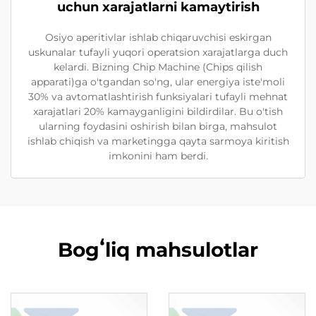
uchun xarajatlarni kamaytirish
Osiyo aperitivlar ishlab chiqaruvchisi eskirgan
uskunalar tufayli yuqori operatsion xarajatlarga duch
kelardi. Bizning Chip Machine (Chips qilish
apparati)ga o'tgandan so'ng, ular energiya iste'moli
30% va avtomatlashtirish funksiyalari tufayli mehnat
xarajatlari 20% kamayganligini bildirdilar. Bu o'tish
ularning foydasini oshirish bilan birga, mahsulot
ishlab chiqish va marketingga qayta sarmoya kiritish
imkonini ham berdi.
Bogʻliq mahsulotlar