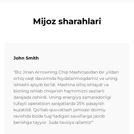
Mijoz sharahlari
John Smith
“Biz Jinan Arrowning Chip Mashinasidan bir yildan
ortiq vaqt davomida foydalanmoqdamiz va uning
ishlashi ajoyib bo'ldi. Mashina silliq ishlaydi va
bizning ishlab chiqarish hajmimizni sezilarli
darajada oshirdi. Uning energiya samaradorligi
tufayli operatsion xarajatlarda 25% pasayish
kuzatildi. Qo'llab-quvvatlash jamoasi doimiy
ravishda bizda tug'iladigan savollarga javob
berishga tayyor. Juda tavsiya qilamiz!”