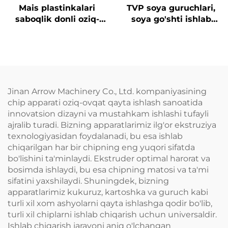
Mais plastinkalari
TVP soya guruchlari,
saboqlik donli oziq-
soya go'shti ishlab
ovqatlari ishlab
chiqarish liniyasi
chiqarish liniyasi
Jinan Arrow Machinery Co., Ltd. kompaniyasining
chip apparati oziq-ovqat qayta ishlash sanoatida
innovatsion dizayni va mustahkam ishlashi tufayli
ajralib turadi. Bizning apparatlarimiz ilg'or ekstruziya
texnologiyasidan foydalanadi, bu esa ishlab
chiqarilgan har bir chipning eng yuqori sifatda
bo'lishini ta'minlaydi. Ekstruder optimal harorat va
bosimda ishlaydi, bu esa chipning matosi va ta'mi
sifatini yaxshilaydi. Shuningdek, bizning
apparatlarimiz kukuruz, kartoshka va guruch kabi
turli xil xom ashyolarni qayta ishlashga qodir bo'lib,
turli xil chiplarni ishlab chiqarish uchun universaldir.
Ishlab chiqarish jarayoni aniq o'lchangan