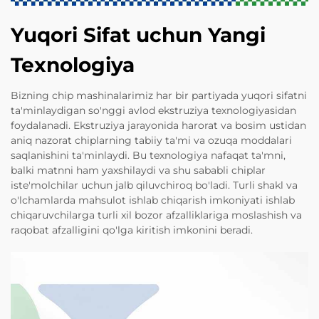
Yuqori Sifat uchun Yangi
Texnologiya
Bizning chip mashinalarimiz har bir partiyada yuqori sifatni
ta'minlaydigan so'nggi avlod ekstruziya texnologiyasidan
foydalanadi. Ekstruziya jarayonida harorat va bosim ustidan
aniq nazorat chiplarning tabiiy ta'mi va ozuqa moddalari
saqlanishini ta'minlaydi. Bu texnologiya nafaqat ta'mni,
balki matnni ham yaxshilaydi va shu sababli chiplar
iste'molchilar uchun jalb qiluvchiroq bo'ladi. Turli shakl va
o'lchamlarda mahsulot ishlab chiqarish imkoniyati ishlab
chiqaruvchilarga turli xil bozor afzalliklariga moslashish va
raqobat afzalligini qo'lga kiritish imkonini beradi.