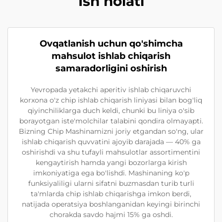
Ish holati
Ovqatlanish uchun qo'shimcha
mahsulot ishlab chiqarish
samaradorligini oshirish
Yevropada yetakchi aperitiv ishlab chiqaruvchi
korxona o'z chip ishlab chiqarish liniyasi bilan bog'liq
qiyinchiliklarga duch keldi, chunki bu liniya o'sib
borayotgan iste'molchilar talabini qondira olmayapti.
Bizning Chip Mashinamizni joriy etgandan so'ng, ular
ishlab chiqarish quvvatini ajoyib darajada — 40% ga
oshirishdi va shu tufayli mahsulotlar assortimentini
kengaytirish hamda yangi bozorlarga kirish
imkoniyatiga ega bo'lishdi. Mashinaning ko'p
funksiyaliligi ularni sifatni buzmasdan turib turli
ta'mlarda chip ishlab chiqarishga imkon berdi,
natijada operatsiya boshlanganidan keyingi birinchi
chorakda savdo hajmi 15% ga oshdi.