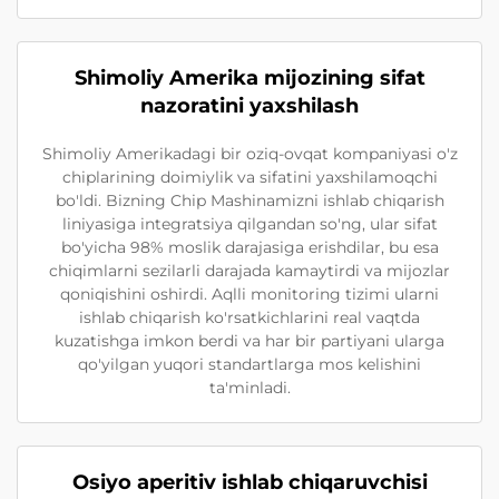
Shimoliy Amerika mijozining sifat
nazoratini yaxshilash
Shimoliy Amerikadagi bir oziq-ovqat kompaniyasi o'z
chiplarining doimiylik va sifatini yaxshilamoqchi
bo'ldi. Bizning Chip Mashinamizni ishlab chiqarish
liniyasiga integratsiya qilgandan so'ng, ular sifat
bo'yicha 98% moslik darajasiga erishdilar, bu esa
chiqimlarni sezilarli darajada kamaytirdi va mijozlar
qoniqishini oshirdi. Aqlli monitoring tizimi ularni
ishlab chiqarish ko'rsatkichlarini real vaqtda
kuzatishga imkon berdi va har bir partiyani ularga
qo'yilgan yuqori standartlarga mos kelishini
ta'minladi.
Osiyo aperitiv ishlab chiqaruvchisi