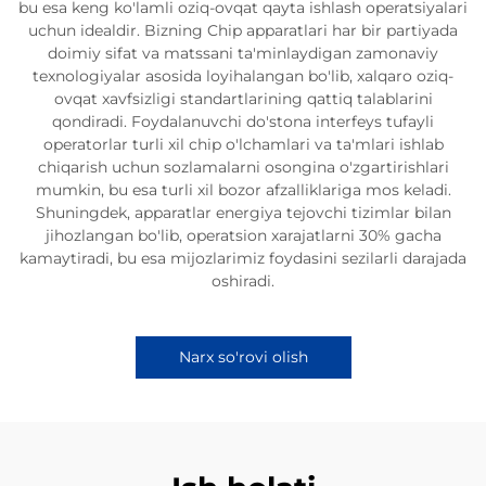
bu esa keng ko'lamli oziq-ovqat qayta ishlash operatsiyalari
uchun idealdir. Bizning Chip apparatlari har bir partiyada
doimiy sifat va matssani ta'minlaydigan zamonaviy
texnologiyalar asosida loyihalangan bo'lib, xalqaro oziq-
ovqat xavfsizligi standartlarining qattiq talablarini
qondiradi. Foydalanuvchi do'stona interfeys tufayli
operatorlar turli xil chip o'lchamlari va ta'mlari ishlab
chiqarish uchun sozlamalarni osongina o'zgartirishlari
mumkin, bu esa turli xil bozor afzalliklariga mos keladi.
Shuningdek, apparatlar energiya tejovchi tizimlar bilan
jihozlangan bo'lib, operatsion xarajatlarni 30% gacha
kamaytiradi, bu esa mijozlarimiz foydasini sezilarli darajada
oshiradi.
Narx so'rovi olish