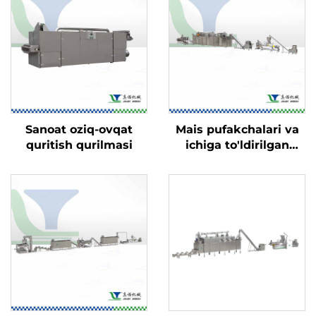
Sanoat oziq-ovqat
Mais pufakchalari va
quritish qurilmasi
ichiga to'ldirilgan
o'zgina ovqatlar ishlab
chiqarish liniyasi