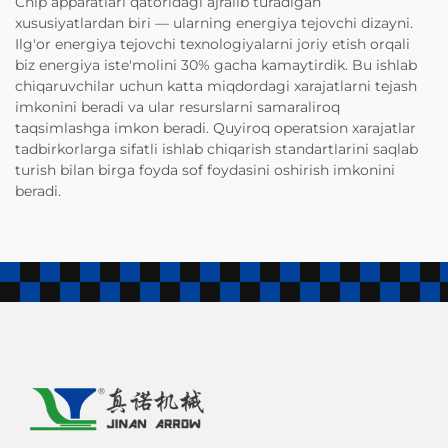
Chip apparatlari qatoridagi ajralib turadigan
xususiyatlardan biri — ularning energiya tejovchi dizayni.
Ilg'or energiya tejovchi texnologiyalarni joriy etish orqali
biz energiya iste'molini 30% gacha kamaytirdik. Bu ishlab
chiqaruvchilar uchun katta miqdordagi xarajatlarni tejash
imkonini beradi va ular resurslarni samaraliroq
taqsimlashga imkon beradi. Quyiroq operatsion xarajatlar
tadbirkorlarga sifatli ishlab chiqarish standartlarini saqlab
turish bilan birga foyda sof foydasini oshirish imkonini
beradi.