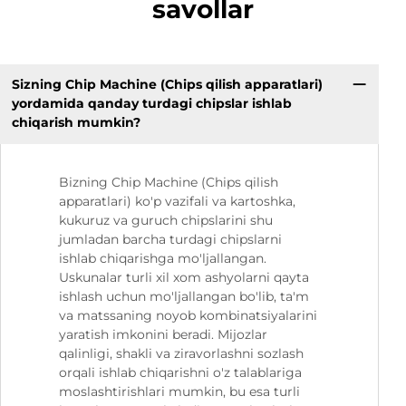
savollar
Sizning Chip Machine (Chips qilish apparatlari)
yordamida qanday turdagi chipslar ishlab
chiqarish mumkin?
Bizning Chip Machine (Chips qilish
apparatlari) ko'p vazifali va kartoshka,
kukuruz va guruch chipslarini shu
jumladan barcha turdagi chipslarni
ishlab chiqarishga mo'ljallangan.
Uskunalar turli xil xom ashyolarni qayta
ishlash uchun mo'ljallangan bo'lib, ta'm
va matssaning noyob kombinatsiyalarini
yaratish imkonini beradi. Mijozlar
qalinligi, shakli va ziravorlashni sozlash
orqali ishlab chiqarishni o'z talablariga
moslashtirishlari mumkin, bu esa turli