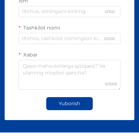
Ism
0/100
Tashkilot nomi
0/200
Xabar
0/1000
Yuborish