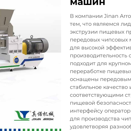
машин
В компании Jinan Arro
тем, что являемся ли
экструзии пищевых пр
передовых чипсовых 
для высокой эффекти
производительность с
подходит для крупно
переработке пищевы
оснащены передовым
стабильное качество 
соответствующими с
пищевой безопасност
интерфейсу оператор
для производства чип
удовлетворяя разноо