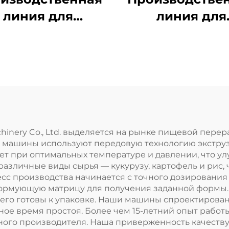
линия для
линия для
рузных хлопьев
кукурузных хл
 начинённых
— завтрако
закусок
hinery Co., Ltd. выделяется на рынке пищевой пер
 машины используют передовую технологию экструзи
т при оптимальных температуре и давлении, что улуч
зличные виды сырья — кукурузу, картофель и рис, 
сс производства начинается с точного дозирования 
формующую матрицу для получения заданной формы.
го готовы к упаковке. Наши машины спроектированы
ое время простоя. Более чем 15-летний опыт работы
ого производителя. Наша приверженность качеству