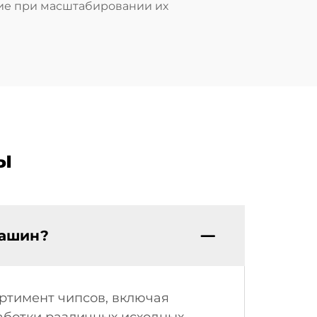
ие при масштабировании их
ы
машин?
ртимент чипсов, включая