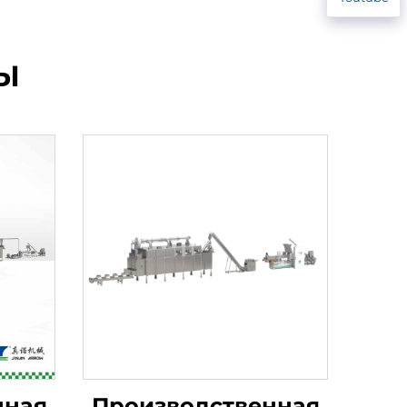
Ы
нная
Производственная