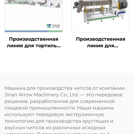
Производственная
Производственная
линия для тортильи
линия для
Doritos и рожков
обогащённого риса,
Bugles
быстрорастворимого
риса и риса из
коньяка
Машина для производства чипсов от компании
Jinan Arrow Machinery Co., Ltd. — это передовое
решение, разработанное для современной
пищевой промышленности. Наши машины
используют передовую экструзионную
технологию для производства хрустящих и
вкусных чипсов из различных исходных