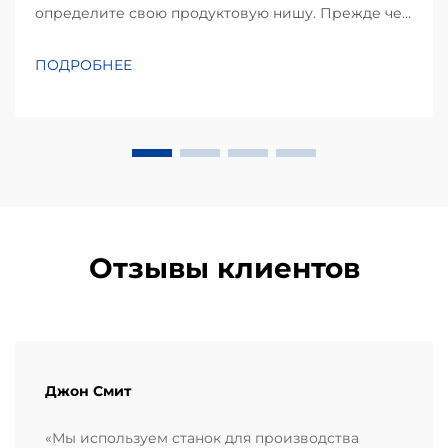
определите свою продуктовую нишу. Прежде чем
инвестировать в оборудование, успешный проект
начинается с детального понимания
ПОДРОБНЕЕ
предпочтений местных потребителей.
Кукурузные чипсы, производимые в основном из
кукурузной муки или масы, занимают
значительную долю...
Отзывы клиентов
Джон Смит
«Мы используем станок для производства