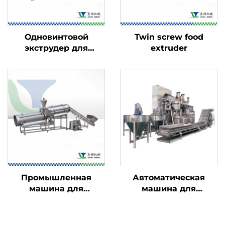
Одновинтовой
Twin screw food
экструдер для
extruder
пищевых продуктов
Промышленная
Автоматическая
машина для
машина для
ароматизации
нанесения покрытия
пищевых продуктов
на орехи