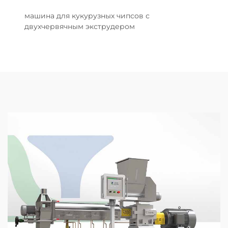
машина для кукурузных чипсов с
двухчервячным экструдером