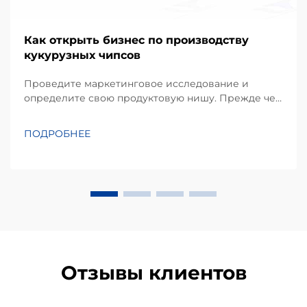
Как открыть бизнес по производству
кукурузных чипсов
Проведите маркетинговое исследование и
определите свою продуктовую нишу. Прежде чем
инвестировать в оборудование, успешный проект
начинается с детального понимания
ПОДРОБНЕЕ
предпочтений местных потребителей.
Кукурузные чипсы, производимые в основном из
кукурузной муки или масы, занимают
значительную долю...
Отзывы клиентов