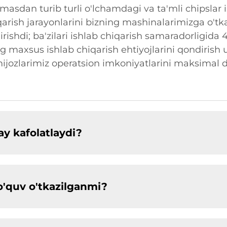
irmasdan turib turli o'lchamdagi va ta'mli chipslar
iqarish jarayonlarini bizning mashinalarimizga o'
ldirishdi; ba'zilari ishlab chiqarish samaradorligid
g maxsus ishlab chiqarish ehtiyojlarini qondirish
 mijozlarimiz operatsion imkoniyatlarini maksimal
y kafolatlaydi?
o'quv o'tkazilganmi?