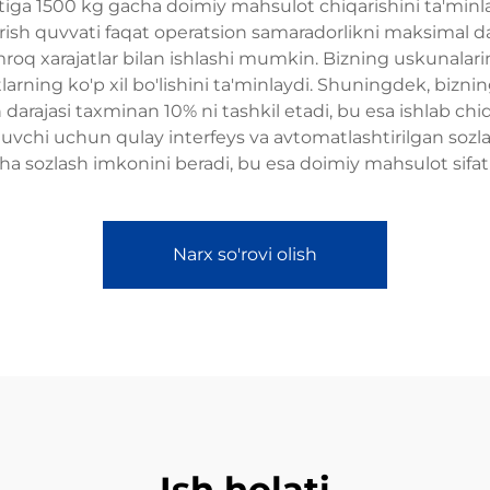
ga 1500 kg gacha doimiy mahsulot chiqarishini ta'minlayd
iqarish quvvati faqat operatsion samaradorlikni maksimal d
oq xarajatlar bilan ishlashi mumkin. Bizning uskunalarimi
larning ko'p xil bo'lishini ta'minlaydi. Shuningdek, bizni
 darajasi taxminan 10% ni tashkil etadi, bu esa ishlab ch
uvchi uchun qulay interfeys va avtomatlashtirilgan sozla
ha sozlash imkonini beradi, bu esa doimiy mahsulot sifati 
Narx so'rovi olish
Ish holati