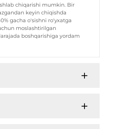
 ishlab chiqarishi mumkin. Bir
tkazgandan keyin chiqishda
a 40% gacha o'sishni ro'yxatga
 uchun moslashtirilgan
 darajada boshqarishiga yordam