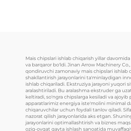
qurilmasi
Mais chipslari ishlab chiqarish yillar davomida 
va barqaror bo'ldi. Jinan Arrow Machinery Co., L
qondiruvchi zamonaviy mais chipslari ishlab ch
shakllantirish jarayonlarini ta'minlaydigan in
ishlab chiqariladi. Ekstruziya jarayoni yuqori 
aralashtiriladi. Bu aralashma ekstruder ga uzat
keltiradi, so'ngra chipslarga kesiladi va ajoyi
apparatlarimiz energiya iste'molini minimal da
chiqaruvchilar uchun foydali tanlov qiladi. Sif
nazorat qilish jarayonlarida aks etgan. Shuning
jarayonlarini optimallashtirish va biznes maq
oziq-ovqat qayta ishlash sanoatida muvaffaqiy