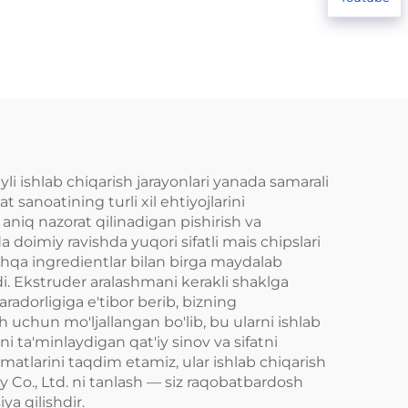
qoplam beruvchi
apparat
ayli ishlab chiqarish jarayonlari yanada samarali
 sanoatining turli xil ehtiyojlarini
aniq nazorat qilinadigan pishirish va
 doimiy ravishda yuqori sifatli mais chipslari
boshqa ingredientlar bilan birga maydalab
adi. Ekstruder aralashmani kerakli shaklga
aradorligiga e'tibor berib, bizning
 uchun mo'ljallangan bo'lib, bu ularni ishlab
ni ta'minlaydigan qat'iy sinov va sifatni
zmatlarini taqdim etamiz, ular ishlab chiqarish
 Co., Ltd. ni tanlash — siz raqobatbardosh
a qilishdir.