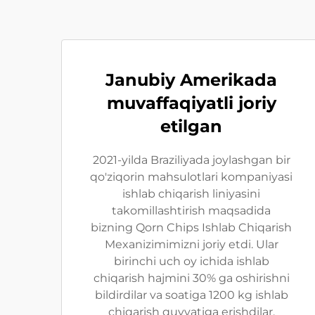
Janubiy Amerikada
muvaffaqiyatli joriy
etilgan
2021-yilda Braziliyada joylashgan bir
qo'ziqorin mahsulotlari kompaniyasi
ishlab chiqarish liniyasini
takomillashtirish maqsadida
bizning Qorn Chips Ishlab Chiqarish
Mexanizimimizni joriy etdi. Ular
birinchi uch oy ichida ishlab
chiqarish hajmini 30% ga oshirishni
bildirdilar va soatiga 1200 kg ishlab
chiqarish quvvatiga erishdilar.