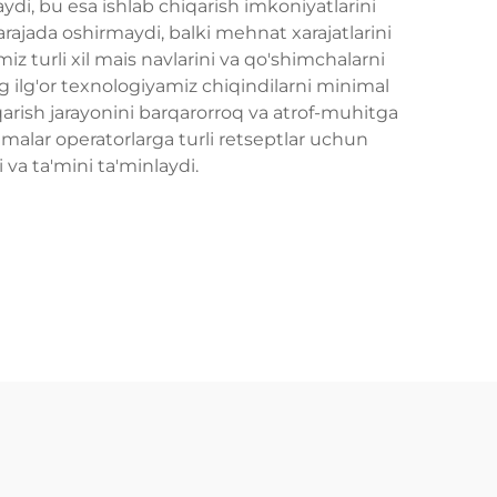
i, bu esa ishlab chiqarish imkoniyatlarini
arajada oshirmaydi, balki mehnat xarajatlarini
z turli xil mais navlarini va qo'shimchalarni
ng ilg'or texnologiyamiz chiqindilarni minimal
iqarish jarayonini barqarorroq va atrof-muhitga
malar operatorlarga turli retseptlar uchun
va ta'mini ta'minlaydi.