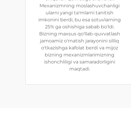
Mexanizmning moslashuvchanligi
ularni yangi ta'mlarni tanitish
imkonini berdi, bu esa sotuvlarning
25% ga oshishiga sabab bo'ldi.
Bizning maxsus qo'llab-quvvatlash
jamoamiz o'rnatish jarayonini silliq
o'tkazishga kafolat berdi va mijoz
bizning mexanizmlarimizning
ishonchliligi va samaradorligini
maqtadi.