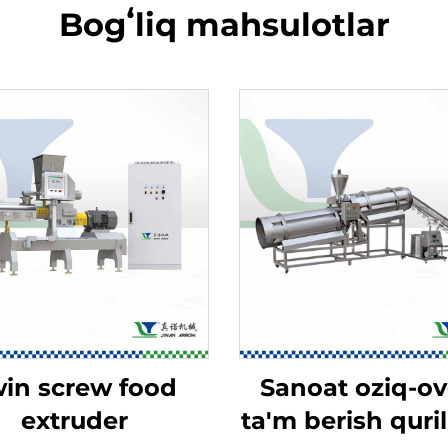
Bogʻliq mahsulotlar
in screw food
Sanoat oziq-o
extruder
ta'm berish quri