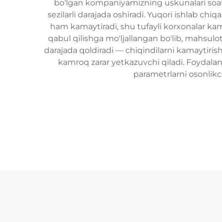
bo'lgan kompaniyamizning uskunalari soati
sezilarli darajada oshiradi. Yuqori ishlab ch
ham kamaytiradi, shu tufayli korxonalar kamr
qabul qilishga mo'ljallangan bo'lib, mahsulot
darajada qoldiradi — chiqindilarni kamaytirish
kamroq zarar yetkazuvchi qiladi. Foydalan
parametrlarni osonlikc