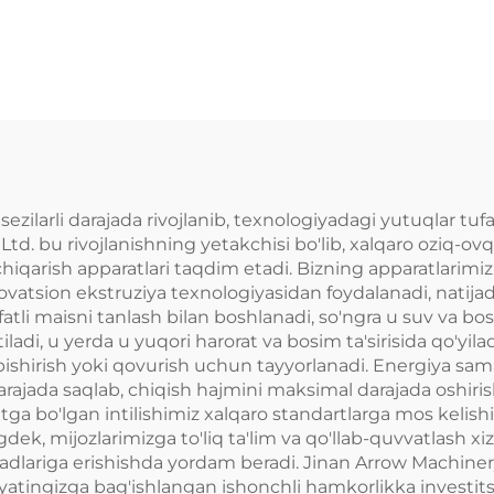
sezilarli darajada rivojlanib, texnologiyadagi yutuqlar tuf
td. bu rivojlanishning yetakchisi bo'lib, xalqaro oziq-ovqat
iqarish apparatlari taqdim etadi. Bizning apparatlarimiz 
novatsion ekstruziya texnologiyasidan foydalanadi, natijada
sifatli maisni tanlash bilan boshlanadi, so'ngra u suv va 
iladi, u yerda u yuqori harorat va bosim ta'sirisida qo'yil
b pishirish yoki qovurish uchun tayyorlanadi. Energiya sam
rajada saqlab, chiqish hajmini maksimal darajada oshirish
atga bo'lgan intilishimiz xalqaro standartlarga mos kelishi
dek, mijozlarimizga to'liq ta'lim va qo'llab-quvvatlash xi
sadlariga erishishda yordam beradi. Jinan Arrow Machinery
atingizga bag'ishlangan ishonchli hamkorlikka investitsiy