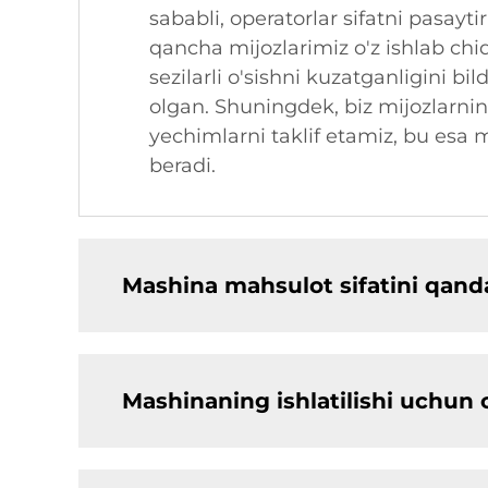
sababli, operatorlar sifatni pasayt
qancha mijozlarimiz o'z ishlab ch
sezilarli o'sishni kuzatganligini bi
olgan. Shuningdek, biz mijozlarnin
yechimlarni taklif etamiz, bu esa
beradi.
Mashina mahsulot sifatini qanda
Mashinaning ishlatilishi uchun 