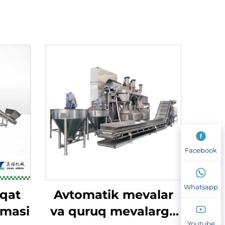
Facebook
Whatsapp
vqat
Avtomatik mevalar
lmasi
va quruq mevalarga
Youtube