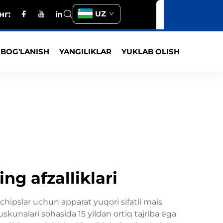
UZ
нг:
 BOG'LANISH
YANGILIKLAR
YUKLAB OLISH
ng afzalliklari
chipslar uchun apparat yuqori sifatli mais
skunalari sohasida 15 yildan ortiq tajriba ega