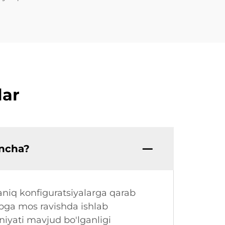
lar
ancha?
aniq konfiguratsiyalarga qarab
abga mos ravishda ishlab
niyati mavjud bo'lganligi