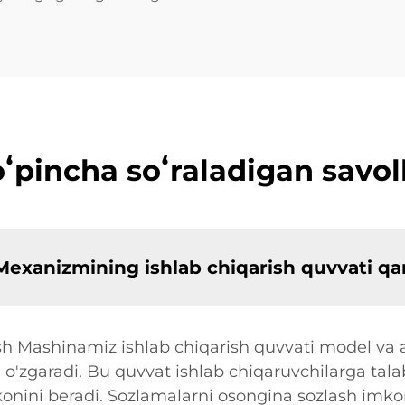
ʻpincha soʻraladigan savol
 Mexanizmining ishlab chiqarish quvvati q
sh Mashinamiz ishlab chiqarish quvvati model va 
 o'zgaradi. Bu quvvat ishlab chiqaruvchilarga tal
konini beradi. Sozlamalarni osongina sozlash imko