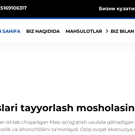
5169106317
Бизни кузати
 SAHIFA
BIZ HAQIDIDA
MAHSULOTLAR
BIZ BILAN
ari tayyorlash mosholasini
 ishlab chiqarilgan Mais qo'zg'atish usulida qilinadigan 
rlik va ishonchlilikni ta'minlaydi. Oziq-ovqat ekstruziya u