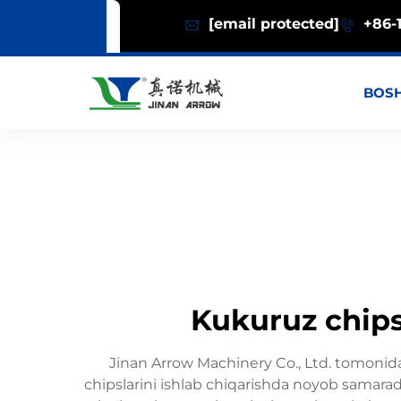
[email protected]
+86-1
BOSH
Kukuruz chipsl
Jinan Arrow Machinery Co., Ltd. tomonidan
chipslarini ishlab chiqarishda noyob samarado