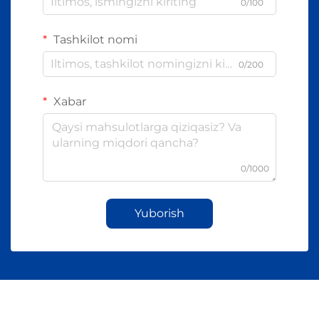
0/100
Tashkilot nomi
0/200
Xabar
0/1000
Yuborish