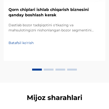
Qorn chiplari ishlab chiqarish biznesini
qanday boshlash kerak
Dastlab bozor tadqiqotini o'tkazing va
mahsulotingizni nishonlangan bozor segmentini
aniqlang. Dasturli ta'minotga sarmoya kiritishdan
oldin, muvaffaqiyatli tadbirkorlik loyihasi mahalliy
Batafsil ko'rish
iste'molchilarning afzalliklarini chuqur tushunishdan
boshlanadi. Qorn chiplari asosan qorn unidan yoki
masa dan tayyorlanadi va ... ularga ulg'urish bozorida
katta ulushni egallaydi.
Mijoz sharahlari