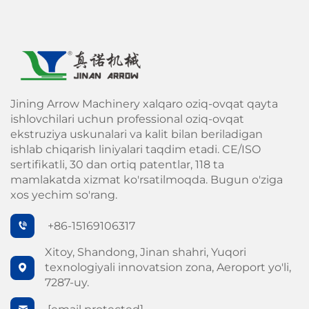
Jining Arrow Machinery xalqaro oziq-ovqat qayta
ishlovchilari uchun professional oziq-ovqat
ekstruziya uskunalari va kalit bilan beriladigan
ishlab chiqarish liniyalari taqdim etadi. CE/ISO
sertifikatli, 30 dan ortiq patentlar, 118 ta
mamlakatda xizmat ko'rsatilmoqda. Bugun o'ziga
xos yechim so'rang.
+86-15169106317
Xitoy, Shandong, Jinan shahri, Yuqori
texnologiyali innovatsion zona, Aeroport yo'li,
7287-uy.