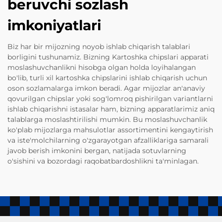
beruvchi sozlash
imkoniyatlari
Biz har bir mijozning noyob ishlab chiqarish talablari
borligini tushunamiz. Bizning Kartoshka chipslari apparati
moslashuvchanlikni hisobga olgan holda loyihalangan
bo'lib, turli xil kartoshka chipslarini ishlab chiqarish uchun
oson sozlamalarga imkon beradi. Agar mijozlar an'anaviy
qovurilgan chipslar yoki sog'lomroq pishirilgan variantlarni
ishlab chiqarishni istasalar ham, bizning apparatlarimiz aniq
talablarga moslashtirilishi mumkin. Bu moslashuvchanlik
ko'plab mijozlarga mahsulotlar assortimentini kengaytirish
va iste'molchilarning o'zgarayotgan afzalliklariga samarali
javob berish imkonini bergan, natijada sotuvlarning
o'sishini va bozordagi raqobatbardoshlikni ta'minlagan.