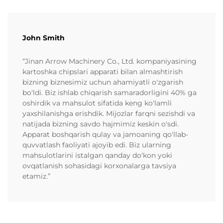
John Smith
“Jinan Arrow Machinery Co., Ltd. kompaniyasining
kartoshka chipslari apparati bilan almashtirish
bizning biznesimiz uchun ahamiyatli o'zgarish
bo'ldi. Biz ishlab chiqarish samaradorligini 40% ga
oshirdik va mahsulot sifatida keng ko'lamli
yaxshilanishga erishdik. Mijozlar farqni sezishdi va
natijada bizning savdo hajmimiz keskin o'sdi.
Apparat boshqarish qulay va jamoaning qo'llab-
quvvatlash faoliyati ajoyib edi. Biz ularning
mahsulotlarini istalgan qanday do'kon yoki
ovqatlanish sohasidagi korxonalarga tavsiya
etamiz.”