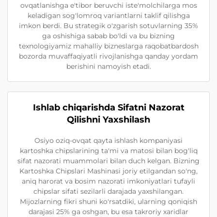
ovqatlanishga e'tibor beruvchi iste'molchilarga mos
keladigan sog'lomroq variantlarni taklif qilishga
imkon berdi. Bu strategik o'zgarish sotuvlarning 35%
ga oshishiga sabab bo'ldi va bu bizning
texnologiyamiz mahalliy bizneslarga raqobatbardosh
bozorda muvaffaqiyatli rivojlanishga qanday yordam
berishini namoyish etadi.
Ishlab chiqarishda Sifatni Nazorat
Qilishni Yaxshilash
Osiyo oziq-ovqat qayta ishlash kompaniyasi
kartoshka chipslarining ta'mi va matosi bilan bog'liq
sifat nazorati muammolari bilan duch kelgan. Bizning
Kartoshka Chipslari Mashinasi joriy etilgandan so'ng,
aniq harorat va bosim nazorati imkoniyatlari tufayli
chipslar sifati sezilarli darajada yaxshilangan.
Mijozlarning fikri shuni ko'rsatdiki, ularning qoniqish
darajasi 25% ga oshgan, bu esa takroriy xaridlar