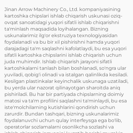
Jinan Arrow Machinery Co., Ltd. kompaniyasining
kartoshka chipslari ishlab chiqarish uskunasi oziq-
ovqat sanoatidagi yuqori sifatli ishlab chiqarishni
ta'minlash maqsadida loyihalangan. Bizning
uskunalarimiz ilg'or ekstruziya texnologiyasidan
foydalanadi va bu bir xil pishirishni hamda yuqori
darajadagi ta'm saqlashni kafolatlaydi, bu esa yuqori
sifatli kartoshka chipslarini ishlab chiqarish uchun
juda muhimdir. Ishlab chiqarish jarayoni sifatli
kartoshkalarni tanlash bilan boshlanadi, so'ngra ular
yuviladi, qobig'i olinadi va istalgan qalinlikda kesiladi.
Kesilgan plastinkalar keyinchalik uskunaga uzatiladi,
bu yerda ular nazorat qilinayotgan sharoitda aniq
pishiriladi. Bu har bir partiyada chipslarning doimiy
matosi va ta'm profilini saqlashni ta'minlaydi, bu esa
iste'molchilarning kutishlarini qondirish uchun
zarurdir. Bundan tashqari, bizning uskunalarimiz
foydalanuvchi uchun qulay interfeysga ega bo'lib,
operatorlar sozlamalarni osonlikcha sozlashi va