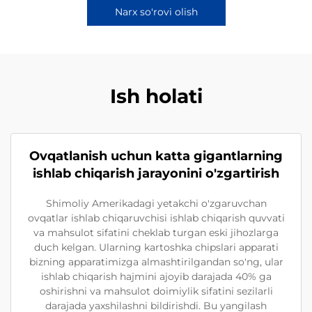
Narx so'rovi olish
Ish holati
Ovqatlanish uchun katta gigantlarning
ishlab chiqarish jarayonini o'zgartirish
Shimoliy Amerikadagi yetakchi o'zgaruvchan
ovqatlar ishlab chiqaruvchisi ishlab chiqarish quvvati
va mahsulot sifatini cheklab turgan eski jihozlarga
duch kelgan. Ularning kartoshka chipslari apparati
bizning apparatimizga almashtirilgandan so'ng, ular
ishlab chiqarish hajmini ajoyib darajada 40% ga
oshirishni va mahsulot doimiylik sifatini sezilarli
darajada yaxshilashni bildirishdi. Bu yangilash