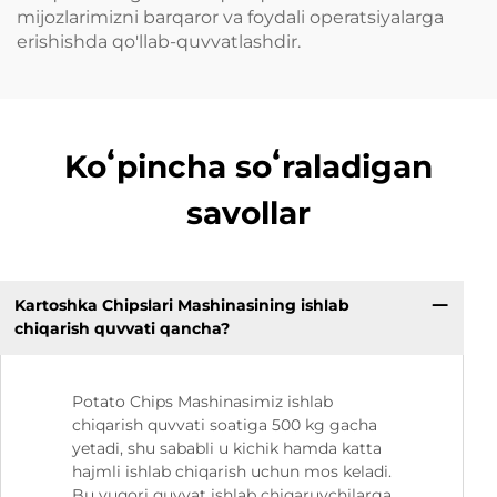
mijozlarimizni barqaror va foydali operatsiyalarga
erishishda qo'llab-quvvatlashdir.
Koʻpincha soʻraladigan
savollar
Kartoshka Chipslari Mashinasining ishlab
chiqarish quvvati qancha?
Potato Chips Mashinasimiz ishlab
chiqarish quvvati soatiga 500 kg gacha
yetadi, shu sababli u kichik hamda katta
hajmli ishlab chiqarish uchun mos keladi.
Bu yuqori quvvat ishlab chiqaruvchilarga