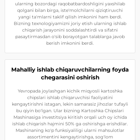
ularning bozordagi raqobatbardoshligini yaxshilab
qolgani bilan birga, iste'molchilarni qiziqtiruvchi
yangi ta'mlarni taklif qilish imkonini ham berdi.
Bizning texnologiyamizni joriy etish ularning ishlab
chiqarish jarayonini soddalashtirdi va sifatni
pasaytirmasdan o'sib borayotgan talablarga javob
berish imkonini berdi.
Mahalliy ishlab chiqaruvchilarning foyda
chegarasini oshirish
Yevropada joylashgan kichik miqyosli kartoshka
chipslari ishlab chiqaruvchisi faoliyatini
kengaytirishni istagan, lekin samarasiz jihozlar tufayli
bu qiyin bo'lgan. Ular bizning Kartoshka Chipslari
Mashinasiga investitsiya kiritish orqali uch oy ichida
ishlab chiqarish hajmini 50% ga oshirishga erishdilar.
Mashinaning ko'p funksiyaliligi ularni mahsulotlar
assortimentini kengaytirishga, sog'lom