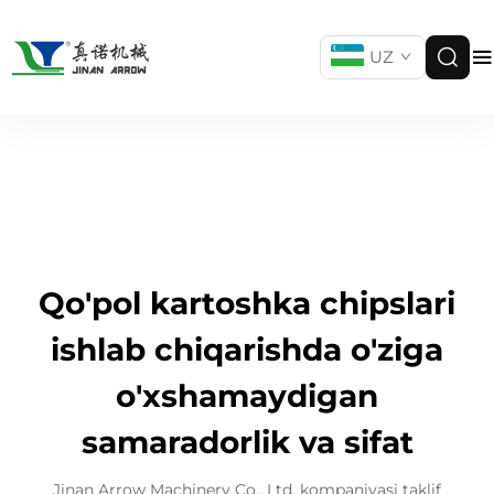
UZ
Qo'pol kartoshka chipslari
ishlab chiqarishda o'ziga
o'xshamaydigan
samaradorlik va sifat
Jinan Arrow Machinery Co., Ltd. kompaniyasi taklif