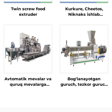
Twin screw food
Kurkure, Cheetos,
extruder
Niknaks ishlab
chiqarish liniyasi
Avtomatik mevalar va
Bog'lanayotgan
quruq mevalarga
guruch, tezkor guruch
qoplam beruvchi
va konjak guruchi
apparat
ishlab chiqarish
liniyasi