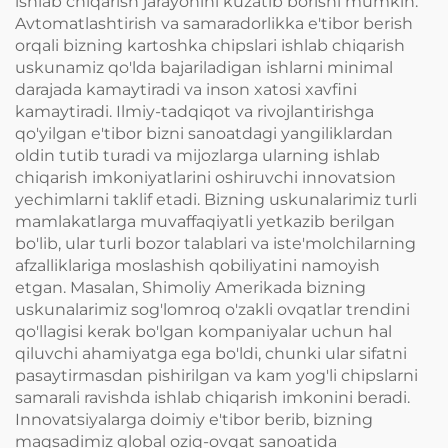
ishlab chiqarish jarayonini kuzatib borishi mumkin.
Avtomatlashtirish va samaradorlikka e'tibor berish
orqali bizning kartoshka chipslari ishlab chiqarish
uskunamiz qo'lda bajariladigan ishlarni minimal
darajada kamaytiradi va inson xatosi xavfini
kamaytiradi. Ilmiy-tadqiqot va rivojlantirishga
qo'yilgan e'tibor bizni sanoatdagi yangiliklardan
oldin tutib turadi va mijozlarga ularning ishlab
chiqarish imkoniyatlarini oshiruvchi innovatsion
yechimlarni taklif etadi. Bizning uskunalarimiz turli
mamlakatlarga muvaffaqiyatli yetkazib berilgan
bo'lib, ular turli bozor talablari va iste'molchilarning
afzalliklariga moslashish qobiliyatini namoyish
etgan. Masalan, Shimoliy Amerikada bizning
uskunalarimiz sog'lomroq o'zakli ovqatlar trendini
qo'llagisi kerak bo'lgan kompaniyalar uchun hal
qiluvchi ahamiyatga ega bo'ldi, chunki ular sifatni
pasaytirmasdan pishirilgan va kam yog'li chipslarni
samarali ravishda ishlab chiqarish imkonini beradi.
Innovatsiyalarga doimiy e'tibor berib, bizning
maqsadimiz global oziq-ovqat sanoatida