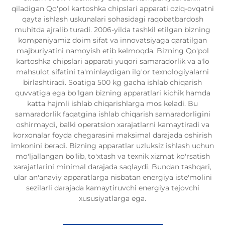
qiladigan Qo'pol kartoshka chipslari apparati oziq-ovqatni
qayta ishlash uskunalari sohasidagi raqobatbardosh
muhitda ajralib turadi. 2006-yilda tashkil etilgan bizning
kompaniyamiz doim sifat va innovatsiyaga qaratilgan
majburiyatini namoyish etib kelmoqda. Bizning Qo'pol
kartoshka chipslari apparati yuqori samaradorlik va a'lo
mahsulot sifatini ta'minlaydigan ilg'or texnologiyalarni
birlashtiradi. Soatiga 500 kg gacha ishlab chiqarish
quvvatiga ega bo'lgan bizning apparatlari kichik hamda
katta hajmli ishlab chiqarishlarga mos keladi. Bu
samaradorlik faqatgina ishlab chiqarish samaradorligini
oshirmaydi, balki operatsion xarajatlarni kamaytiradi va
korxonalar foyda chegarasini maksimal darajada oshirish
imkonini beradi. Bizning apparatlar uzluksiz ishlash uchun
mo'ljallangan bo'lib, to'xtash va texnik xizmat ko'rsatish
xarajatlarini minimal darajada saqlaydi. Bundan tashqari,
ular an'anaviy apparatlarga nisbatan energiya iste'molini
sezilarli darajada kamaytiruvchi energiya tejovchi
xususiyatlarga ega.