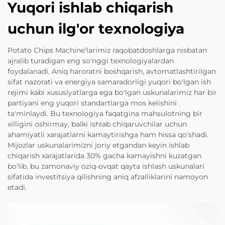
Yuqori ishlab chiqarish
uchun ilg'or texnologiya
Potato Chips Machine'larimiz raqobatdoshlarga nisbatan
ajralib turadigan eng so'nggi texnologiyalardan
foydalanadi. Aniq haroratni boshqarish, avtomatlashtirilgan
sifat nazorati va energiya samaradorligi yuqori bo'lgan ish
rejimi kabi xususiyatlarga ega bo'lgan uskunalarimiz har bir
partiyani eng yuqori standartlarga mos kelishini
ta'minlaydi. Bu texnologiya faqatgina mahsulotning bir
xilligini oshirmay, balki ishlab chiqaruvchilar uchun
ahamiyatli xarajatlarni kamaytirishga ham hissa qo'shadi.
Mijozlar uskunalarimizni joriy etgandan keyin ishlab
chiqarish xarajatlarida 30% gacha kamayishni kuzatgan
bo'lib, bu zamonaviy oziq-ovqat qayta ishlash uskunalari
sifatida investitsiya qilishning aniq afzalliklarini namoyon
etadi.