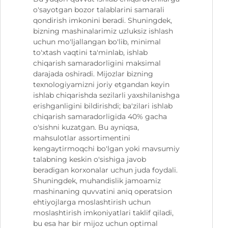
o'sayotgan bozor talablarini samarali
qondirish imkonini beradi. Shuningdek,
bizning mashinalarimiz uzluksiz ishlash
uchun mo'ljallangan bo'lib, minimal
to'xtash vaqtini ta'minlab, ishlab
chiqarish samaradorligini maksimal
darajada oshiradi. Mijozlar bizning
texnologiyamizni joriy etgandan keyin
ishlab chiqarishda sezilarli yaxshilanishga
erishganligini bildirishdi; ba'zilari ishlab
chiqarish samaradorligida 40% gacha
o'sishni kuzatgan. Bu ayniqsa,
mahsulotlar assortimentini
kengaytirmoqchi bo'lgan yoki mavsumiy
talabning keskin o'sishiga javob
beradigan korxonalar uchun juda foydali.
Shuningdek, muhandislik jamoamiz
mashinaning quvvatini aniq operatsion
ehtiyojlarga moslashtirish uchun
moslashtirish imkoniyatlari taklif qiladi,
bu esa har bir mijoz uchun optimal