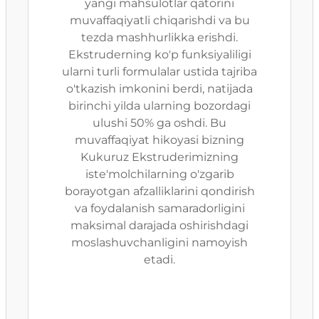
yangi mahsulotlar qatorini
muvaffaqiyatli chiqarishdi va bu
tezda mashhurlikka erishdi.
Ekstruderning ko'p funksiyaliligi
ularni turli formulalar ustida tajriba
o'tkazish imkonini berdi, natijada
birinchi yilda ularning bozordagi
ulushi 50% ga oshdi. Bu
muvaffaqiyat hikoyasi bizning
Kukuruz Ekstruderimizning
iste'molchilarning o'zgarib
borayotgan afzalliklarini qondirish
va foydalanish samaradorligini
maksimal darajada oshirishdagi
moslashuvchanligini namoyish
etadi.