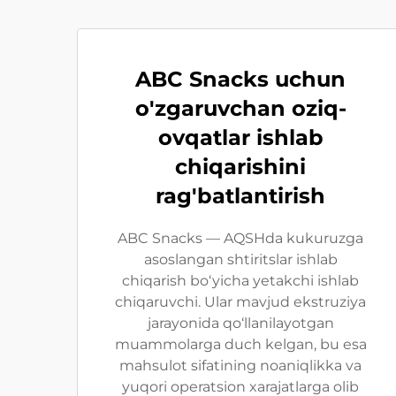
ABC Snacks uchun
o'zgaruvchan oziq-
ovqatlar ishlab
chiqarishini
rag'batlantirish
ABC Snacks — AQSHda kukuruzga
asoslangan shtiritslar ishlab
chiqarish bo‘yicha yetakchi ishlab
chiqaruvchi. Ular mavjud ekstruziya
jarayonida qo‘llanilayotgan
muammolarga duch kelgan, bu esa
mahsulot sifatining noaniqlikka va
yuqori operatsion xarajatlarga olib