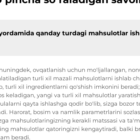
yordamida qanday turdagi mahsulotlar ishl
, shuningdek, ovqatlanish uchun mo'ljallangan, no
latiladigan turli xil mazali mahsulotlarni ishlab c
, turli xil ingredientlarni qo'shish imkonini berad
os keladigan, yangi va turli xil mahsulotlar yarati
mulalarni qayta ishlashga qodir bo'lib, sizga bozor 
di. Harorat, bosim va namlik parametrlarini sozla
sizga mahsulotlaringizning kerakli matssasi va ta'
ng mahsulotlar qatoringizni kengaytiradi, balki b
am beradi.