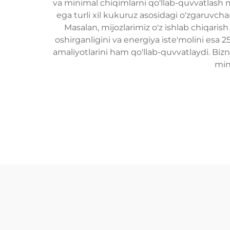
va minimal chiqimlarni qo'llab-quvvatlash 
ega turli xil kukuruz asosidagi o'zgaruvcha
Masalan, mijozlarimiz o'z ishlab chiqaris
oshirganligini va energiya iste'molini esa 2
amaliyotlarini ham qo'llab-quvvatlaydi. Bizn
min