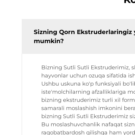
Sizning Qorn Ekstruderlaringiz 
mumkin?
Bizning Sutli Sutli Ekstruderimiz
hayvonlar uchun ozuqa sifatida ish
Ushbu uskuna ko'p funksiyali bo'lib
iste'molchilarning afzalliklariga m
bizning ekstruderimiz turli xil for
samarali moslashish imkonini bera
bizning Sutli Sutli Ekstruderimiz 
Bu moslashuvchanlik nafaqat sizni
raqobatbardosh qilishga ham yord