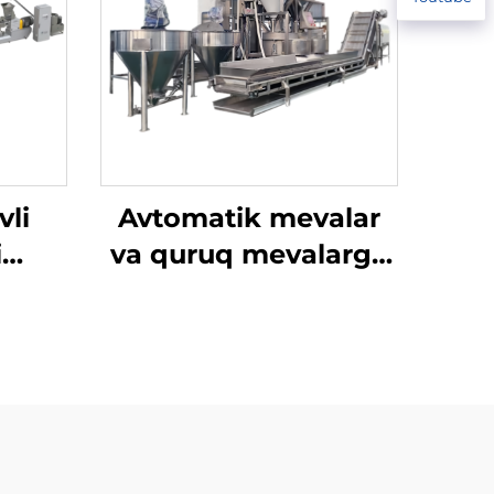
vli
Avtomatik mevalar
i
va quruq mevalarga
qaloq
qoplam beruvchi
asi
apparat
ish