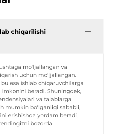
ab chiqarilishi
nushtaga mo'ljallangan va
hiqarish uchun mo'ljallangan.
i; bu esa ishlab chiqaruvchilarga
sh imkonini beradi. Shuningdek,
tendensiyalari va talablarga
sh mumkin bo'lganligi sababli,
mini erishishda yordam beradi.
rendingizni bozorda