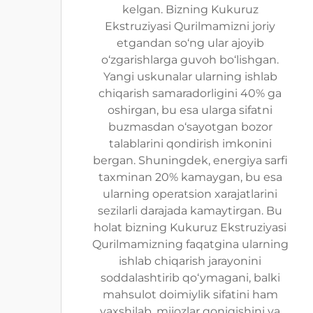
kelgan. Bizning Kukuruz
Ekstruziyasi Qurilmamizni joriy
etgandan so‘ng ular ajoyib
o‘zgarishlarga guvoh bo‘lishgan.
Yangi uskunalar ularning ishlab
chiqarish samaradorligini 40% ga
oshirgan, bu esa ularga sifatni
buzmasdan o‘sayotgan bozor
talablarini qondirish imkonini
bergan. Shuningdek, energiya sarfi
taxminan 20% kamaygan, bu esa
ularning operatsion xarajatlarini
sezilarli darajada kamaytirgan. Bu
holat bizning Kukuruz Ekstruziyasi
Qurilmamizning faqatgina ularning
ishlab chiqarish jarayonini
soddalashtirib qo‘ymagani, balki
mahsulot doimiylik sifatini ham
yaxshilab, mijozlar qoniqishini va