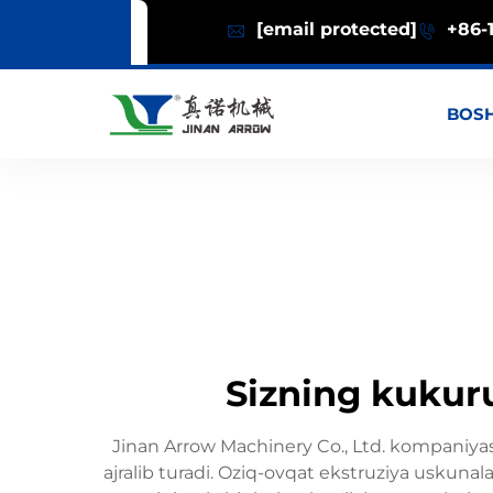
[email protected]
+86-1
BOSH
Sizning kukuru
Jinan Arrow Machinery Co., Ltd. kompaniyasi
ajralib turadi. Oziq-ovqat ekstruziya uskunala