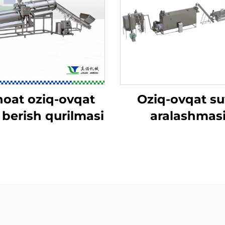
oat oziq-ovqat
Oziq-ovqat su
 berish qurilmasi
aralashmas
(nutritsiya) cha
suvli aralashm
ishlab chiqar
liniyasi