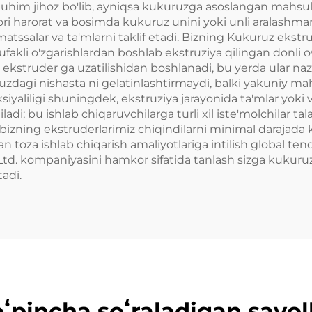
him jihoz bo'lib, ayniqsa kukuruzga asoslangan mahsulo
i harorat va bosimda kukuruz unini yoki unli aralashmani
matssalar va ta'mlarni taklif etadi. Bizning Kukuruz ekstru
pufakli o'zgarishlardan boshlab ekstruziya qilingan donli 
ekstruder ga uzatilishidan boshlanadi, bu yerda ular nazo
uzdagi nishasta ni gelatinlashtirmaydi, balki yakuniy ma
yaliligi shuningdek, ekstruziya jarayonida ta'mlar yoki 
ladi; bu ishlab chiqaruvchilarga turli xil iste'molchilar ta
, bizning ekstruderlarimiz chiqindilarni minimal darajada 
n toza ishlab chiqarish amaliyotlariga intilish global te
Ltd. kompaniyasini hamkor sifatida tanlash sizga kukuruzn
tadi.
ʻpincha soʻraladigan savol