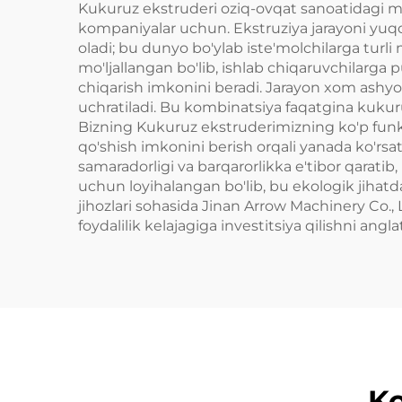
Kukuruz ekstruderi oziq-ovqat sanoatidagi mu
kompaniyalar uchun. Ekstruziya jarayoni yuqor
oladi; bu dunyo bo'ylab iste'molchilarga turli 
mo'ljallangan bo'lib, ishlab chiqaruvchilarga 
chiqarish imkonini beradi. Jarayon xom ashyo 
uchratiladi. Bu kombinatsiya faqatgina kukur
Bizning Kukuruz ekstruderimizning ko'p funksi
qo'shish imkonini berish orqali yanada ko'rsati
samaradorligi va barqarorlikka e'tibor qaratib
uchun loyihalangan bo'lib, bu ekologik jihatda
jihozlari sohasida Jinan Arrow Machinery Co., 
foydalilik kelajagiga investitsiya qilishni angla
Ko