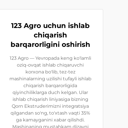
123 Agro uchun ishlab
chiqarish
barqarorligini oshirish
123 Agro — Yevropada keng ko'lamli
oziq-ovqat ishlab chiqaruvchi
korxona bo'lib, tez-tez
mashinalarning uzilishi tufayli ishlab
chiqarish barqarorligida
qiyinchiliklarga duch kelgan. Ular
ishlab chiqarish liniyasiga bizning
Qorn Ekstruderimizni integratsiya
qilgandan so'ng, to'xtash vaqti 35%
ga kamayganini xabar qilishdi.
Mashinaning mustahkam dizayni