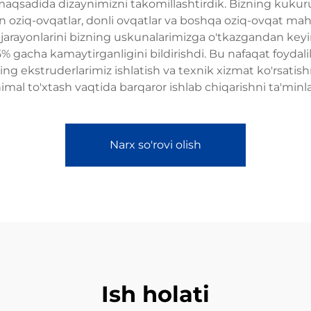
maqsadida dizaynimizni takomillashtirdik. Bizning kukuru
n oziq-ovqatlar, donli ovqatlar va boshqa oziq-ovqat mahs
h jarayonlarini bizning uskunalarimizga o'tkazgandan key
5% gacha kamaytirganligini bildirishdi. Bu nafaqat foydalili
ing ekstruderlarimiz ishlatish va texnik xizmat ko'rsatish
imal to'xtash vaqtida barqaror ishlab chiqarishni ta'minla
Narx so'rovi olish
Ish holati