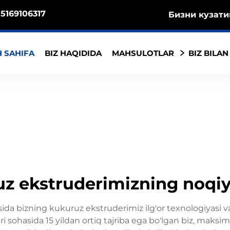
5169106317
Бизни кузати
 SAHIFA
BIZ HAQIDIDA
MAHSULOTLAR
BIZ BILAN
z ekstruderimizning noqiyos
da bizning kukuruz ekstruderimiz ilg'or texnologiyasi va
ri sohasida 15 yildan ortiq tajriba ega bo'lgan biz, maksi