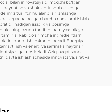
tlar bilan innovatsiya qilmoqchi bo'lgan
 qaynatish va shakllantirishni o'z ichiga
derimiz turli formulalar bilan ishlashga
ovqatlargacha bo'lgan barcha narsalarni ishlab
rat qilinadigan issiqlik va bosimga
hsulotning ozuqa tarkibini ham yaxshilaydi.
vitaminlar kabi qo'shimcha ingredientlarni
lablarini qondirish imkonini beradi. Energiya
kamaytirish va energiya sarfini kamaytirish
ndentsiyasiga mos keladi. Oziq-ovqat sanoati
i qayta ishlash sohasida innovatsiya, sifat va
lar