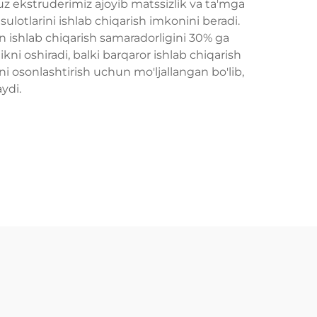
z ekstruderimiz ajoyib matssizlik va ta'mga
ulotlarini ishlab chiqarish imkonini beradi.
in ishlab chiqarish samaradorligini 30% ga
kni oshiradi, balki barqaror ishlab chiqarish
ni osonlashtirish uchun mo'ljallangan bo'lib,
ydi.