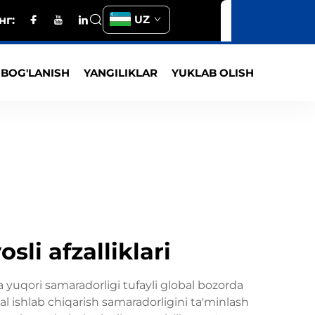
UZ
нг:
 BOG'LANISH
YANGILIKLAR
YUKLAB OLISH
li afzalliklari
 yuqori samaradorligi tufayli global bozorda
mal ishlab chiqarish samaradorligini ta'minlash