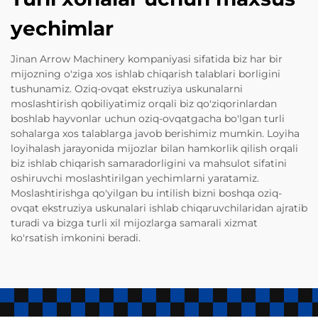
yechimlar
Jinan Arrow Machinery kompaniyasi sifatida biz har bir
mijozning o'ziga xos ishlab chiqarish talablari borligini
tushunamiz. Oziq-ovqat ekstruziya uskunalarni
moslashtirish qobiliyatimiz orqali biz qo'ziqorinlardan
boshlab hayvonlar uchun oziq-ovqatgacha bo'lgan turli
sohalarga xos talablarga javob berishimiz mumkin. Loyiha
loyihalash jarayonida mijozlar bilan hamkorlik qilish orqali
biz ishlab chiqarish samaradorligini va mahsulot sifatini
oshiruvchi moslashtirilgan yechimlarni yaratamiz.
Moslashtirishga qo'yilgan bu intilish bizni boshqa oziq-
ovqat ekstruziya uskunalari ishlab chiqaruvchilaridan ajratib
turadi va bizga turli xil mijozlarga samarali xizmat
ko'rsatish imkonini beradi.