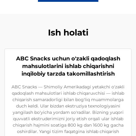
Ish holati
ABC Snacks uchun o'zakli qadoqlash
mahsulotlarini ishlab chiqarishni
inqilobiy tarzda takomillashtirish
ABC Snacks — Shimoliy Amerikadagi yetakchi o'zakli
qadoqlash mahsulotlari ishlab chiqaruvchisi — ishlab
chiqarish samaradorligi bilan bog'liq muammolarga
duch keldi. Ular bizdan ekstruziya texnologiyasini
yangilash bo'yicha yordam so'radilar. Bizning yuqori
quvvatli ekstruderimizni joriy etish orqali ular ishlab
chiqarish hajmini soatiga 800 kg dan 1600 kg gacha
oshirdilar. Yangi tizim faqatgina ishlab chiqarish