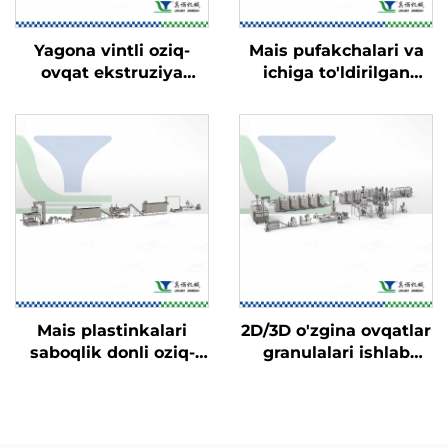
Yagona vintli oziq-
Mais pufakchalari va
ovqat ekstruziya
ichiga to'ldirilgan
qurilmasi
o'zgina ovqatlar ishlab
chiqarish liniyasi
Mais plastinkalari
2D/3D o'zgina ovqatlar
saboqlik donli oziq-
granulalari ishlab
ovqatlari ishlab
chiqarish liniyasi
chiqarish liniyasi