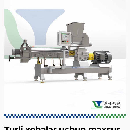
Turli xohalar uchun maxsus