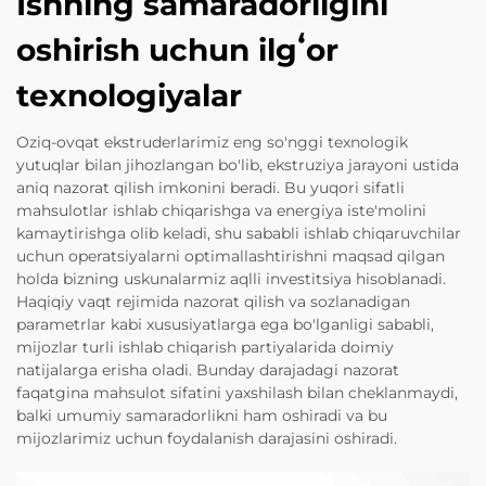
Ishning samaradorligini
oshirish uchun ilgʻor
texnologiyalar
Oziq-ovqat ekstruderlarimiz eng so'nggi texnologik
yutuqlar bilan jihozlangan bo'lib, ekstruziya jarayoni ustida
aniq nazorat qilish imkonini beradi. Bu yuqori sifatli
mahsulotlar ishlab chiqarishga va energiya iste'molini
kamaytirishga olib keladi, shu sababli ishlab chiqaruvchilar
uchun operatsiyalarni optimallashtirishni maqsad qilgan
holda bizning uskunalarmiz aqlli investitsiya hisoblanadi.
Haqiqiy vaqt rejimida nazorat qilish va sozlanadigan
parametrlar kabi xususiyatlarga ega bo'lganligi sababli,
mijozlar turli ishlab chiqarish partiyalarida doimiy
natijalarga erisha oladi. Bunday darajadagi nazorat
faqatgina mahsulot sifatini yaxshilash bilan cheklanmaydi,
balki umumiy samaradorlikni ham oshiradi va bu
mijozlarimiz uchun foydalanish darajasini oshiradi.