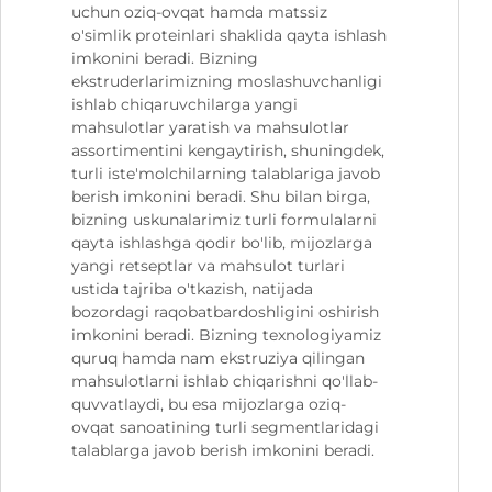
uchun oziq-ovqat hamda matssiz
o'simlik proteinlari shaklida qayta ishlash
imkonini beradi. Bizning
ekstruderlarimizning moslashuvchanligi
ishlab chiqaruvchilarga yangi
mahsulotlar yaratish va mahsulotlar
assortimentini kengaytirish, shuningdek,
turli iste'molchilarning talablariga javob
berish imkonini beradi. Shu bilan birga,
bizning uskunalarimiz turli formulalarni
qayta ishlashga qodir bo'lib, mijozlarga
yangi retseptlar va mahsulot turlari
ustida tajriba o'tkazish, natijada
bozordagi raqobatbardoshligini oshirish
imkonini beradi. Bizning texnologiyamiz
quruq hamda nam ekstruziya qilingan
mahsulotlarni ishlab chiqarishni qo'llab-
quvvatlaydi, bu esa mijozlarga oziq-
ovqat sanoatining turli segmentlaridagi
talablarga javob berish imkonini beradi.