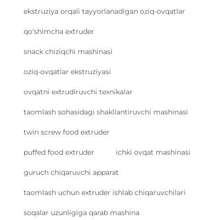
ekstruziya orqali tayyorlanadigan oziq-ovqatlar
qo'shimcha extruder
snack chiziqchi mashinasi
oziq-ovqatlar ekstruziyasi
ovqatni extrudiruvchi texnikalar
taomlash sohasidagi shakllantiruvchi mashinasi
twin screw food extruder
puffed food extruder
ichki ovqat mashinasi
guruch chiqaruvchi apparat
taomlash uchun extruder ishlab chiqaruvchilari
soqalar uzunligiga qarab mashina