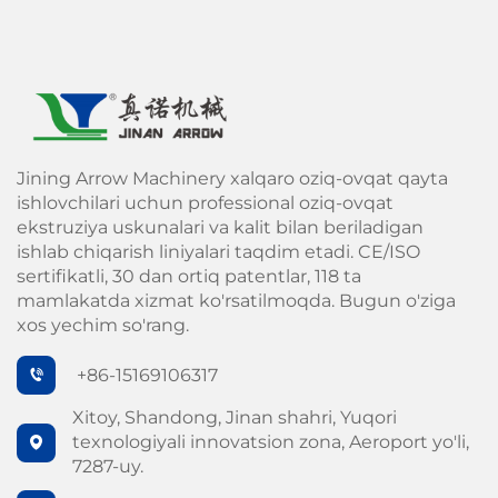
Jining Arrow Machinery xalqaro oziq-ovqat qayta
ishlovchilari uchun professional oziq-ovqat
ekstruziya uskunalari va kalit bilan beriladigan
ishlab chiqarish liniyalari taqdim etadi. CE/ISO
sertifikatli, 30 dan ortiq patentlar, 118 ta
mamlakatda xizmat ko'rsatilmoqda. Bugun o'ziga
xos yechim so'rang.
+86-15169106317
Xitoy, Shandong, Jinan shahri, Yuqori
texnologiyali innovatsion zona, Aeroport yo'li,
7287-uy.