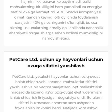
hajmini ikki baravar ko'paytirmadi, balki
mahsulotning bir xilligini ham yaxshiladi va energiya
sarfini 25% ga kamaytirdi. ABC Snacks kompaniyasi
o'rnatilgandan keyingi olti oy ichida foydalanish
darajasini 40% ga oshirganini e'lon qildi, bu esa
bizning uskunalarning amaliy qo'llanilishda qanchalik
ahamiyatli o'zgarishlarga sabab bo'lishi mumkinligini
namoyish etadi.
PetCare Ltd. uchun uy hayvonlari uchun
ozuqa sifatini yaxshilash
PetCare Ltd., yetakchi hayvonlar uchun oziq-ovqat
ishlab chiqaruvchi korxona, mahsulotlar sifatini
yaxshilash va bir vaqtda xarajatlarni optimallashtirish
maqsadida bizning ilg'or oziq-ovqat ekstruderimizni
ishlab chiqarish liniyasiga integratsiya qildi. Bu ularni
sifatni buzmasdan arzonroq xom ashyodan
foydalanish imkonini berdi. Natijada xom ashyo