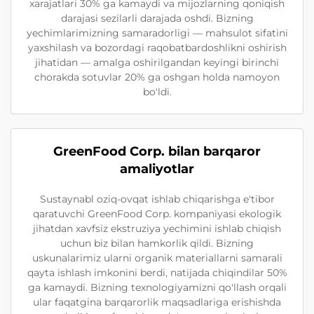
xarajatlari 30% ga kamaydi va mijozlarning qoniqish
darajasi sezilarli darajada oshdi. Bizning
yechimlarimizning samaradorligi — mahsulot sifatini
yaxshilash va bozordagi raqobatbardoshlikni oshirish
jihatidan — amalga oshirilgandan keyingi birinchi
chorakda sotuvlar 20% ga oshgan holda namoyon
bo'ldi.
GreenFood Corp. bilan barqaror
amaliyotlar
Sustaynabl oziq-ovqat ishlab chiqarishga e'tibor
qaratuvchi GreenFood Corp. kompaniyasi ekologik
jihatdan xavfsiz ekstruziya yechimini ishlab chiqish
uchun biz bilan hamkorlik qildi. Bizning
uskunalarimiz ularni organik materiallarni samarali
qayta ishlash imkonini berdi, natijada chiqindilar 50%
ga kamaydi. Bizning texnologiyamizni qo'llash orqali
ular faqatgina barqarorlik maqsadlariga erishishda