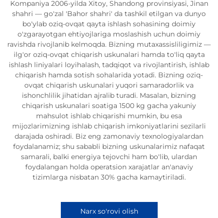
Kompaniya 2006-yilda Xitoy, Shandong provinsiyasi, Jinan
shahri — go'zal 'Bahor shahri' da tashkil etilgan va dunyo
bo'ylab oziq-ovqat qayta ishlash sohasining doimiy
o'zgarayotgan ehtiyojlariga moslashish uchun doimiy
ravishda rivojlanib kelmoqda. Bizning mutaxassisliligimiz —
ilg'or oziq-ovqat chiqarish uskunalari hamda to'liq qayta
ishlash liniyalari loyihalash, tadqiqot va rivojlantirish, ishlab
chiqarish hamda sotish sohalarida yotadi. Bizning oziq-
ovqat chiqarish uskunalari yuqori samaradorlik va
ishonchlilik jihatidan ajralib turadi. Masalan, bizning
chiqarish uskunalari soatiga 1500 kg gacha yakuniy
mahsulot ishlab chiqarishi mumkin, bu esa
mijozlarimizning ishlab chiqarish imkoniyatlarini sezilarli
darajada oshiradi. Biz eng zamonaviy texnologiyalardan
foydalanamiz; shu sababli bizning uskunalarimiz nafaqat
samarali, balki energiya tejovchi ham bo'lib, ulardan
foydalangan holda operatsion xarajatlar an'anaviy
tizimlarga nisbatan 30% gacha kamaytiriladi.
Narx so'rovi olish