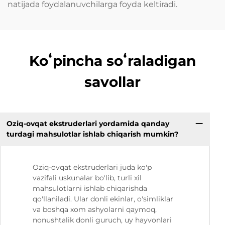
natijada foydalanuvchilarga foyda keltiradi.
Koʻpincha soʻraladigan
savollar
Oziq-ovqat ekstruderlari yordamida qanday
turdagi mahsulotlar ishlab chiqarish mumkin?
Oziq-ovqat ekstruderlari juda ko'p
vazifali uskunalar bo'lib, turli xil
mahsulotlarni ishlab chiqarishda
qo'llaniladi. Ular donli ekinlar, o'simliklar
va boshqa xom ashyolarni qaymoq,
nonushtalik donli guruch, uy hayvonlari