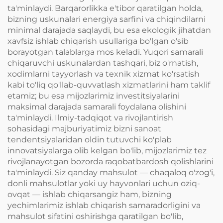
ta'minlaydi. Barqarorlikka e'tibor qaratilgan holda,
bizning uskunalari energiya sarfini va chiqindilarni
minimal darajada saqlaydi, bu esa ekologik jihatdan
xavfsiz ishlab chiqarish usullariga bo'lgan o'sib
borayotgan talablarga mos keladi. Yuqori samarali
chiqaruvchi uskunalardan tashqari, biz o'rnatish,
xodimlarni tayyorlash va texnik xizmat ko'rsatish
kabi to'liq qo'llab-quvvatlash xizmatlarini ham taklif
etamiz; bu esa mijozlarimiz investitsiyalarini
maksimal darajada samarali foydalana olishini
ta'minlaydi. Ilmiy-tadqiqot va rivojlantirish
sohasidagi majburiyatimiz bizni sanoat
tendentsiyalaridan oldin tutuvchi ko'plab
innovatsiyalarga olib kelgan bo'lib, mijozlarimiz tez
rivojlanayotgan bozorda raqobatbardosh qolishlarini
ta'minlaydi. Siz qanday mahsulot — chaqaloq o'zog'i,
donli mahsulotlar yoki uy hayvonlari uchun oziq-
ovqat — ishlab chiqarsangiz ham, bizning
yechimlarimiz ishlab chiqarish samaradorligini va
mahsulot sifatini oshirishga qaratilgan bo'lib,