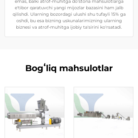
emas, balki atrof-muhitga do'stona mahsulotlarga
e'tibor qaratuvchi yangi mijozlar bazasini ham jalb
qilishdi. Ularning bozordagi ulushi shu tufayli 15% ga
oshdi, bu esa bizning uskunalarimizning ularning
biznesi va atrof-muhitga ijobiy ta'sirini ko'rsatadi.
Bogʻliq mahsulotlar