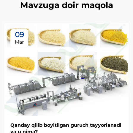
Mavzuga doir maqola
09
Mar
Qanday qilib boyitilgan guruch tayyorlanadi
va u nima?