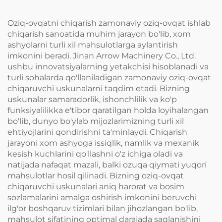
Oziq-ovqatni chiqarish zamonaviy oziq-ovqat ishlab
chiqarish sanoatida muhim jarayon bo'lib, xom
ashyolarni turli xil mahsulotlarga aylantirish
imkonini beradi. Jinan Arrow Machinery Co., Ltd.
ushbu innovatsiyalarning yetakchisi hisoblanadi va
turli sohalarda qo'llaniladigan zamonaviy oziq-ovqat
chiqaruvchi uskunalarni taqdim etadi. Bizning
uskunalar samaradorlik, ishonchlilik va ko'p
funksiyalilikka e'tibor qaratilgan holda loyihalangan
bo'lib, dunyo bo'ylab mijozlarimizning turli xil
ehtiyojlarini qondirishni ta'minlaydi. Chiqarish
jarayoni xom ashyoga issiqlik, namlik va mexanik
kesish kuchlarini qo'llashni o'z ichiga oladi va
natijada nafaqat mazali, balki ozuqa qiymati yuqori
mahsulotlar hosil qilinadi. Bizning oziq-ovqat
chiqaruvchi uskunalari aniq harorat va bosim
sozlamalarini amalga oshirish imkonini beruvchi
ilg'or boshqaruv tizimlari bilan jihozlangan bo'lib,
mahsulot sifatining optimal darajada saqlanishini