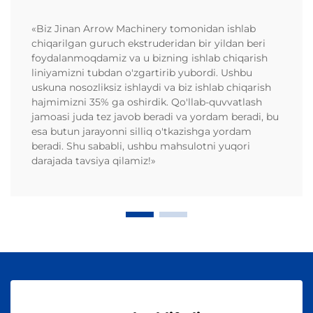
«Biz Jinan Arrow Machinery tomonidan ishlab
chiqarilgan guruch ekstruderidan bir yildan beri
foydalanmoqdamiz va u bizning ishlab chiqarish
liniyamizni tubdan o'zgartirib yubordi. Ushbu
uskuna nosozliksiz ishlaydi va biz ishlab chiqarish
hajmimizni 35% ga oshirdik. Qo'llab-quvvatlash
jamoasi juda tez javob beradi va yordam beradi, bu
esa butun jarayonni silliq o'tkazishga yordam
beradi. Shu sababli, ushbu mahsulotni yuqori
darajada tavsiya qilamiz!»