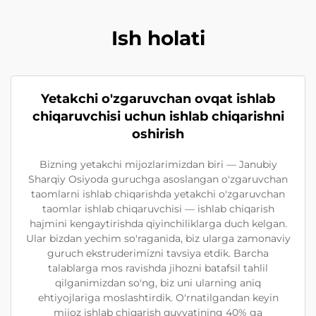
Ish holati
Yetakchi o'zgaruvchan ovqat ishlab
chiqaruvchisi uchun ishlab chiqarishni
oshirish
Bizning yetakchi mijozlarimizdan biri — Janubiy
Sharqiy Osiyoda guruchga asoslangan o'zgaruvchan
taomlarni ishlab chiqarishda yetakchi o'zgaruvchan
taomlar ishlab chiqaruvchisi — ishlab chiqarish
hajmini kengaytirishda qiyinchiliklarga duch kelgan.
Ular bizdan yechim so'raganida, biz ularga zamonaviy
guruch ekstruderimizni tavsiya etdik. Barcha
talablarga mos ravishda jihozni batafsil tahlil
qilganimizdan so'ng, biz uni ularning aniq
ehtiyojlariga moslashtirdik. O'rnatilgandan keyin
mijoz ishlab chiqarish quvvatining 40% ga