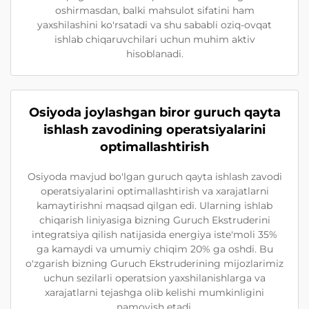
oshirmasdan, balki mahsulot sifatini ham
yaxshilashini ko'rsatadi va shu sababli oziq-ovqat
ishlab chiqaruvchilari uchun muhim aktiv
hisoblanadi.
Osiyoda joylashgan biror guruch qayta
ishlash zavodining operatsiyalarini
optimallashtirish
Osiyoda mavjud bo'lgan guruch qayta ishlash zavodi
operatsiyalarini optimallashtirish va xarajatlarni
kamaytirishni maqsad qilgan edi. Ularning ishlab
chiqarish liniyasiga bizning Guruch Ekstruderini
integratsiya qilish natijasida energiya iste'moli 35%
ga kamaydi va umumiy chiqim 20% ga oshdi. Bu
o'zgarish bizning Guruch Ekstruderining mijozlarimiz
uchun sezilarli operatsion yaxshilanishlarga va
xarajatlarni tejashga olib kelishi mumkinligini
namoyish etadi.