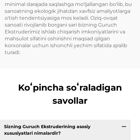
minimal darajada saqlashga mo'ljallangan bo'lib, bu
sanoatning ekologik jihatdan xavfsiz amaliyotlarga
o'tish tendentsiyasiga mos keladi. Oziq-ovqat
sanoati rivojlanib borgani sari bizning Guruch
Ekstruderimiz ishlab chiqarish imkoniyatlarini va
mahsulot sifatini oshirishni maqsad qilgan
korxonalar uchun ishonchli yechim sifatida ajralib
turadi.
Koʻpincha soʻraladigan
savollar
Sizning Guruch Ekstruderining asosiy
xususiyatlari nimalardir?