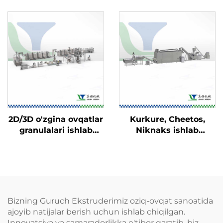
2D/3D o'zgina ovqatlar
Kurkure, Cheetos,
granulalari ishlab
Niknaks ishlab
chiqarish liniyasi
chiqarish liniyasi
Bizning Guruch Ekstruderimiz oziq-ovqat sanoatida
ajoyib natijalar berish uchun ishlab chiqilgan.
Innovatsiya va samaradorlikka e'tibor qaratib, biz