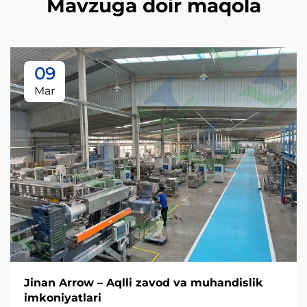
Mavzuga doir maqola
09
Mar
Jinan Arrow – Aqlli zavod va muhandislik
imkoniyatlari