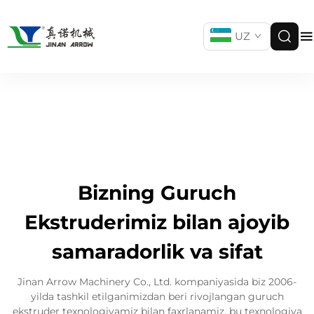
UZ
Bizning Guruch
Ekstruderimiz bilan ajoyib
samaradorlik va sifat
Jinan Arrow Machinery Co., Ltd. kompaniyasida biz 2006-
yilda tashkil etilganimizdan beri rivojlangan guruch
ekstruder texnologiyamiz bilan faxrlanamiz, bu texnologiya