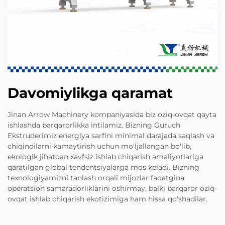
Davomiylikga qaramat
Jinan Arrow Machinery kompaniyasida biz oziq-ovqat qayta
ishlashda barqarorlikka intilamiz. Bizning Guruch
Ekstruderimiz energiya sarfini minimal darajada saqlash va
chiqindilarni kamaytirish uchun mo'ljallangan bo'lib,
ekologik jihatdan xavfsiz ishlab chiqarish amaliyotlariga
qaratilgan global tendentsiyalarga mos keladi. Bizning
texnologiyamizni tanlash orqali mijozlar faqatgina
operatsion samaradorliklarini oshirmay, balki barqaror oziq-
ovqat ishlab chiqarish ekotizimiga ham hissa qo'shadilar.