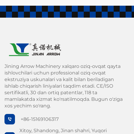
Jining Arrow Machinery xalqaro oziq-ovqat qayta
ishlovchilari uchun professional oziq-ovqat
ekstruziya uskunalari va kalit bilan beriladigan
ishlab chiqarish liniyalari taqdim etadi. CE/ISO
sertifikatli, 30 dan ortiq patentlar, 118 ta
mamlakatda xizmat ko'rsatilmoqda. Bugun o'ziga
xos yechim so'rang.
+86-15169106317
Xitoy, Shandong, Jinan shahri, Yuqori