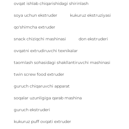
ovqat ishlab chiqarishidagi shirinlash
soya uchun ekstruder
kukuruz ekstruziyasi
qo'shimcha extruder
snack chiziqchi mashinasi
don ekstruderi
ovqatni extrudiruvchi texnikalar
taomlash sohasidagi shakllantiruvchi mashinasi
twin screw food extruder
guruch chiqaruvchi apparat
soqalar uzunligiga qarab mashina
guruch ekstruderi
kukuruz puff ovqati extruder