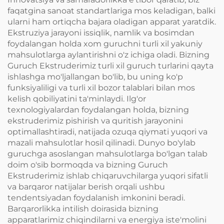
faqatgina sanoat standartlariga mos keladigan, balki
ularni ham ortiqcha bajara oladigan apparat yaratdik.
Ekstruziya jarayoni issiqlik, namlik va bosimdan
foydalangan holda xom guruchni turli xil yakuniy
mahsulotlarga aylantirishni o'z ichiga oladi. Bizning
Guruch Ekstruderimiz turli xil guruch turlarini qayta
ishlashga mo'ljallangan bo'lib, bu uning ko'p
funksiyaliligi va turli xil bozor talablari bilan mos
kelish qobiliyatini ta'minlaydi. Ilg'or
texnologiyalardan foydalangan holda, bizning
ekstruderimiz pishirish va quritish jarayonini
optimallashtiradi, natijada ozuqa qiymati yuqori va
mazali mahsulotlar hosil qilinadi. Dunyo bo'ylab
guruchga asoslangan mahsulotlarga bo'lgan talab
doim o'sib bormoqda va bizning Guruch
Ekstruderimiz ishlab chiqaruvchilarga yuqori sifatli
va barqaror natijalar berish orqali ushbu
tendentsiyadan foydalanish imkonini beradi.
Barqarorlikka intilish doirasida bizning
apparatlarimiz chiqindilarni va energiya iste'molini