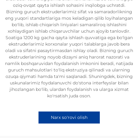
oziq-ovqat qayta ishlash sohasini inqilobga uchratdi.
Bizning guruch ekstruderlarimiz sifat va samaradorlikning
eng yuqori standartlariga mos keladigan qilib loyihalangan
bo'lib, ishlab chiqarish liniyalari samaraliroq ishlashini
xohlaydigan ishlab chiqaruvchilar uchun ajoyib tanlovdir.
Soatiga 1200 kg gacha qayta ishlash quvvatiga ega bo'lgan
ekstruderlarimiz korxonalar yuqori talablarga javob bera
oladi va sifatni pasaytirmasdan ishlay oladi. Bizning guruch
ekstruderlarining noyob dizayni aniq harorat nazorati va
namlik boshqaruvidan foydalanish imkonini beradi, natijada
guruch mahsulotlari to'liq ekstruziya qilinadi va ularning
ozuqa qiymati hamda ta'mi saqlanadi. Shuningdek, bizning
uskunalarimiz foydalanuvchi do'stona interfeyslar bilan
jihozlangan bo'lib, ulardan foydalanish va ularga xizmat
ko'rsatish juda oson.
Narx so'rovi olish