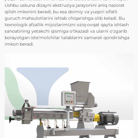
Ushbu uskuna dizayni ekstruziya jarayonini aniq nazorat
qilish imkonini beradi, bu esa doimiy va yuqori sifatli
guruch mahsulotlarini ishlab chiqarishga olib keladi. Bu
texnologik afzallik mijozlarimizni oziq-ovqat qayta ishlash
sanoatining yetakchi qismiga o'tkazadi va ularni o'zgarib
borayotgan iste'molchilar talablarini samarali qondirishga
imkon beradi.