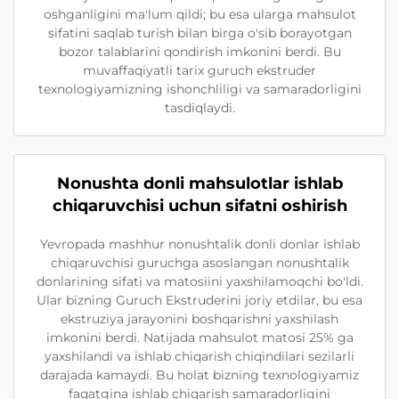
oshganligini ma'lum qildi; bu esa ularga mahsulot
sifatini saqlab turish bilan birga o'sib borayotgan
bozor talablarini qondirish imkonini berdi. Bu
muvaffaqiyatli tarix guruch ekstruder
texnologiyamizning ishonchliligi va samaradorligini
tasdiqlaydi.
Nonushta donli mahsulotlar ishlab
chiqaruvchisi uchun sifatni oshirish
Yevropada mashhur nonushtalik donli donlar ishlab
chiqaruvchisi guruchga asoslangan nonushtalik
donlarining sifati va matosiini yaxshilamoqchi bo'ldi.
Ular bizning Guruch Ekstruderini joriy etdilar, bu esa
ekstruziya jarayonini boshqarishni yaxshilash
imkonini berdi. Natijada mahsulot matosi 25% ga
yaxshilandi va ishlab chiqarish chiqindilari sezilarli
darajada kamaydi. Bu holat bizning texnologiyamiz
faqatgina ishlab chiqarish samaradorligini