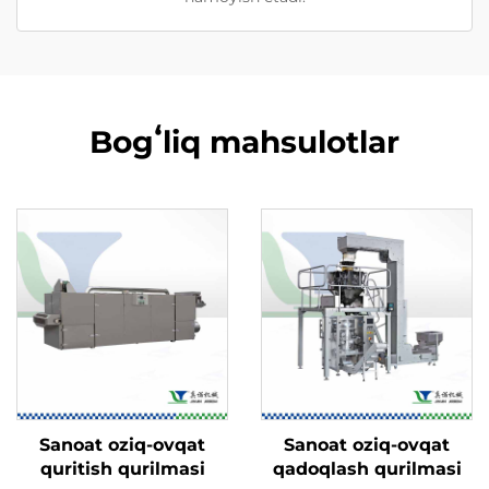
Bogʻliq mahsulotlar
Sanoat oziq-ovqat
Sanoat oziq-ovqat
quritish qurilmasi
qadoqlash qurilmasi