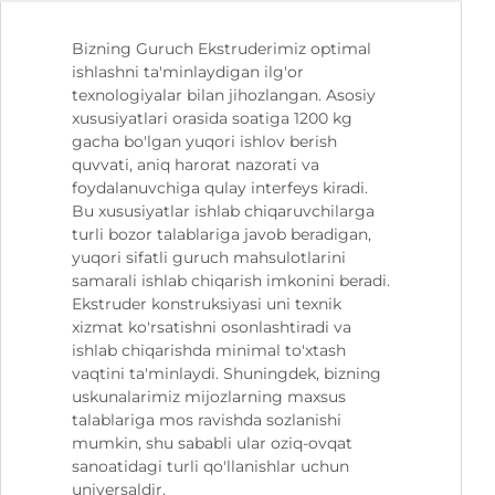
Bizning Guruch Ekstruderimiz optimal
ishlashni ta'minlaydigan ilg'or
texnologiyalar bilan jihozlangan. Asosiy
xususiyatlari orasida soatiga 1200 kg
gacha bo'lgan yuqori ishlov berish
quvvati, aniq harorat nazorati va
foydalanuvchiga qulay interfeys kiradi.
Bu xususiyatlar ishlab chiqaruvchilarga
turli bozor talablariga javob beradigan,
yuqori sifatli guruch mahsulotlarini
samarali ishlab chiqarish imkonini beradi.
Ekstruder konstruksiyasi uni texnik
xizmat ko'rsatishni osonlashtiradi va
ishlab chiqarishda minimal to'xtash
vaqtini ta'minlaydi. Shuningdek, bizning
uskunalarimiz mijozlarning maxsus
talablariga mos ravishda sozlanishi
mumkin, shu sababli ular oziq-ovqat
sanoatidagi turli qo'llanishlar uchun
universaldir.