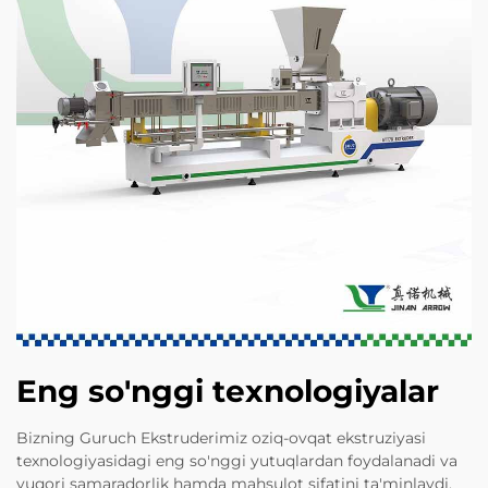
Eng so'nggi texnologiyalar
Bizning Guruch Ekstruderimiz oziq-ovqat ekstruziyasi
texnologiyasidagi eng so'nggi yutuqlardan foydalanadi va
yuqori samaradorlik hamda mahsulot sifatini ta'minlaydi.