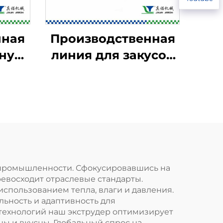
нная
Производственная
нул
линия для закусок
3D-
Kurkure, Cheetos и
Niknaks
 промышленности. Сфокусировавшись на
ревосходит отраслевые стандарты.
спользованием тепла, влаги и давления.
льность и адаптивность для
технологий наш экструдер оптимизирует
ы и вкусны. Глобальный спрос на