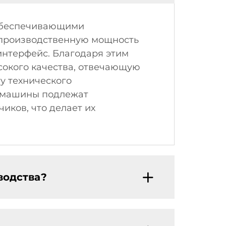
 обеспечивающими
 производственную мощность
 интерфейс. Благодаря этим
сокого качества, отвечающую
у технического
и машины подлежат
иков, что делает их
водства?