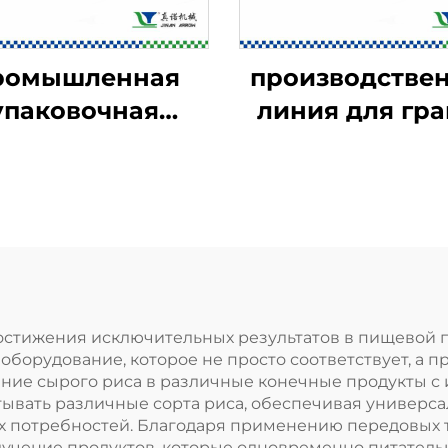
ромышленная
производстве
упаковочная
линия для гра
машина для
закусок в 2D/
евых продуктов
формате
 достижения исключительных результатов в пищевой
оборудование, которое не просто соответствует, а п
ние сырого риса в различные конечные продукты с и
ывать различные сорта риса, обеспечивая универса
 потребностей. Благодаря применению передовых 
лучение продуктов, которые одновременно питательн