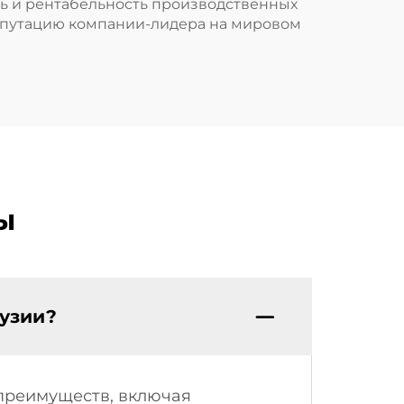
ть и рентабельность производственных
репутацию компании-лидера на мировом
ы
узии?
преимуществ, включая