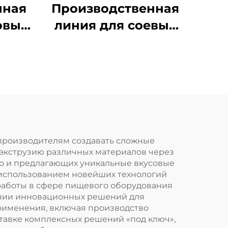
нная
Производственная
овых
линия для соевых
гранул ТВП и
соевого мяса
производителям создавать сложные
 экструзию различных материалов через
 но и предлагающих уникальные вкусовые
 использованием новейших технологий
 работы в сфере пищевого оборудования
лении инновационных решений для
рименения, включая производство
ставке комплексных решений «под ключ»,