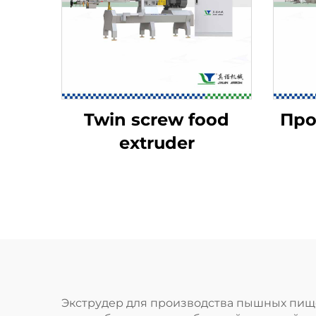
Twin screw food
Про
extruder
куку
и
Экструдер для производства пышных пищ