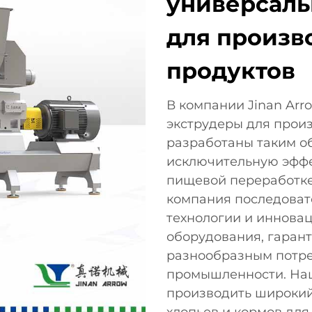
универсаль
для произв
продуктов
В компании Jinan Arro
экструдеры для прои
разработаны таким о
исключительную эффе
пищевой переработке.
компания последоват
технологии и иннова
оборудования, гарант
разнообразным потр
промышленности. На
производить широкий