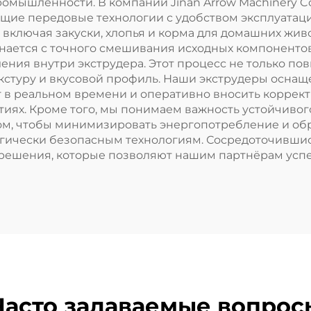
ышленности. В компании Jinan Arrow Machinery Co.,
ющие передовые технологии с удобством эксплуата
включая закуски, хлопья и корма для домашних жив
нается с точного смешивания исходных компонентов
ения внутри экструдера. Этот процесс не только по
текстуру и вкусовой профиль. Наши экструдеры осн
в реальном времени и оперативно вносить корректи
тиях. Кроме того, мы понимаем важность устойчиво
м, чтобы минимизировать энергопотребление и обра
гически безопасным технологиям. Сосредоточившис
 решения, которые позволяют нашим партнёрам усп
Часто задаваемые вопрос