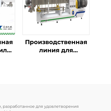
нная
Производственная
тильи
линия для
ков
обогащённого риса,
быстрорастворимого
риса и риса из
коньяка
, разработанное для удовлетворения