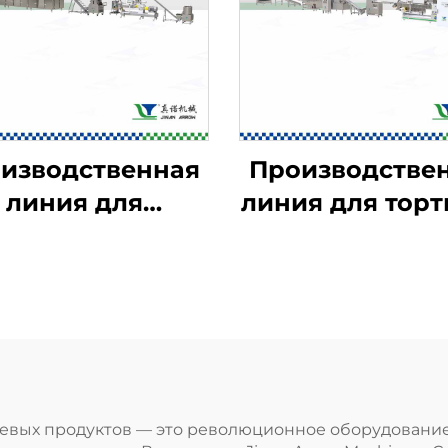
изводственная
Производстве
линия для
линия для тор
рузных хлопьев
Doritos и рож
 начинённых
Bugles
закусок
евых продуктов — это революционное оборудование