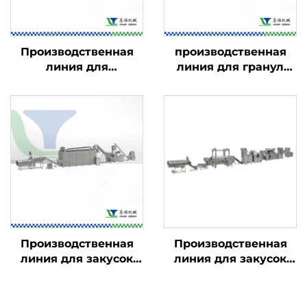
Производственная
производственная
линия для
линия для гранул
кукурузных хлопьев
закусок в 2D/3D-
и начинённых
формате
закусок
Производственная
Производственная
линия для закусок
линия для закусок
Kurkure, Cheetos и
«Чин-чин»
Niknaks