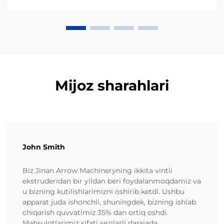
Mijoz sharahlari
John Smith
Biz Jinan Arrow Machineryning ikkita vintli
ekstruderidan bir yildan beri foydalanmoqdamiz va
u bizning kutilishlarimizni oshirib ketdi. Ushbu
apparat juda ishonchli, shuningdek, bizning ishlab
chiqarish quvvatimiz 35% dan ortiq oshdi.
Mahsulotlarimiz sifati sezilarli darajada