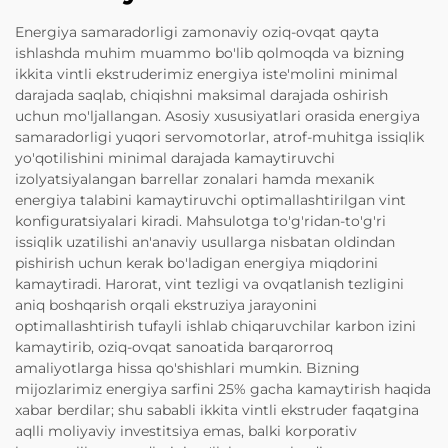
Energiya samaradorligi zamonaviy oziq-ovqat qayta
ishlashda muhim muammo bo'lib qolmoqda va bizning
ikkita vintli ekstruderimiz energiya iste'molini minimal
darajada saqlab, chiqishni maksimal darajada oshirish
uchun mo'ljallangan. Asosiy xususiyatlari orasida energiya
samaradorligi yuqori servomotorlar, atrof-muhitga issiqlik
yo'qotilishini minimal darajada kamaytiruvchi
izolyatsiyalangan barrellar zonalari hamda mexanik
energiya talabini kamaytiruvchi optimallashtirilgan vint
konfiguratsiyalari kiradi. Mahsulotga to'g'ridan-to'g'ri
issiqlik uzatilishi an'anaviy usullarga nisbatan oldindan
pishirish uchun kerak bo'ladigan energiya miqdorini
kamaytiradi. Harorat, vint tezligi va ovqatlanish tezligini
aniq boshqarish orqali ekstruziya jarayonini
optimallashtirish tufayli ishlab chiqaruvchilar karbon izini
kamaytirib, oziq-ovqat sanoatida barqarorroq
amaliyotlarga hissa qo'shishlari mumkin. Bizning
mijozlarimiz energiya sarfini 25% gacha kamaytirish haqida
xabar berdilar; shu sababli ikkita vintli ekstruder faqatgina
aqlli moliyaviy investitsiya emas, balki korporativ