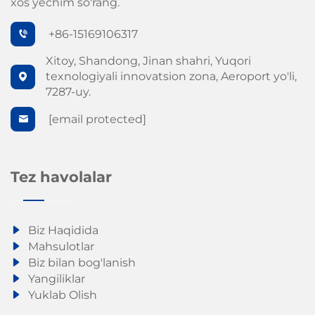
xos yechim so'rang.
+86-15169106317
Xitoy, Shandong, Jinan shahri, Yuqori
texnologiyali innovatsion zona, Aeroport yo'li,
7287-uy.
[email protected]
Tez havolalar
Biz Haqidida
Mahsulotlar
Biz bilan bog'lanish
Yangiliklar
Yuklab Olish