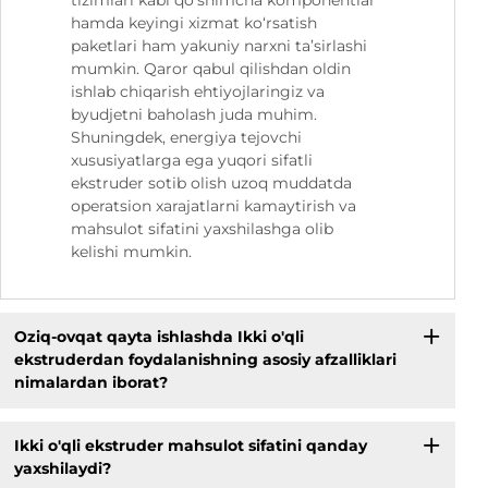
hamda keyingi xizmat ko‘rsatish
paketlari ham yakuniy narxni ta’sirlashi
mumkin. Qaror qabul qilishdan oldin
ishlab chiqarish ehtiyojlaringiz va
byudjetni baholash juda muhim.
Shuningdek, energiya tejovchi
xususiyatlarga ega yuqori sifatli
ekstruder sotib olish uzoq muddatda
operatsion xarajatlarni kamaytirish va
mahsulot sifatini yaxshilashga olib
kelishi mumkin.
Oziq-ovqat qayta ishlashda Ikki o'qli
ekstruderdan foydalanishning asosiy afzalliklari
nimalardan iborat?
Ikki o'qli ekstruder mahsulot sifatini qanday
yaxshilaydi?