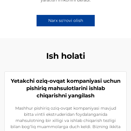
Narx so'rovi olish
Ish holati
Yetakchi oziq-ovqat kompaniyasi uchun
pishiriq mahsulotlarini ishlab
chiqarishni yangilash
Mashhur pishiriq oziq-ovqat kompaniyasi mavjud
bitta vintli ekstruderidan foydalanganida
mahsulotning bir xilligi va ishlab chiqarish tezligi
bilan bog'liq muammolarga duch keldi. Bizning ikkita