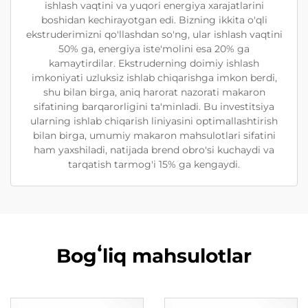
ishlash vaqtini va yuqori energiya xarajatlarini
boshidan kechirayotgan edi. Bizning ikkita o'qli
ekstruderimizni qo'llashdan so'ng, ular ishlash vaqtini
50% ga, energiya iste'molini esa 20% ga
kamaytirdilar. Ekstruderning doimiy ishlash
imkoniyati uzluksiz ishlab chiqarishga imkon berdi,
shu bilan birga, aniq harorat nazorati makaron
sifatining barqarorligini ta'minladi. Bu investitsiya
ularning ishlab chiqarish liniyasini optimallashtirish
bilan birga, umumiy makaron mahsulotlari sifatini
ham yaxshiladi, natijada brend obro'si kuchaydi va
tarqatish tarmog'i 15% ga kengaydi.
Bogʻliq mahsulotlar