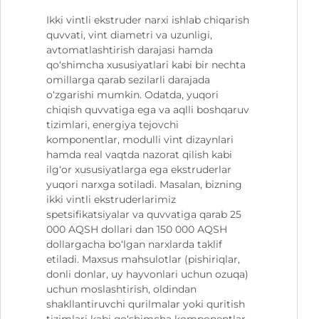
Ikki vintli ekstruder narxi ishlab chiqarish
quvvati, vint diametri va uzunligi,
avtomatlashtirish darajasi hamda
qo‘shimcha xususiyatlari kabi bir nechta
omillarga qarab sezilarli darajada
o‘zgarishi mumkin. Odatda, yuqori
chiqish quvvatiga ega va aqlli boshqaruv
tizimlari, energiya tejovchi
komponentlar, modulli vint dizaynlari
hamda real vaqtda nazorat qilish kabi
ilg‘or xususiyatlarga ega ekstruderlar
yuqori narxga sotiladi. Masalan, bizning
ikki vintli ekstruderlarimiz
spetsifikatsiyalar va quvvatiga qarab 25
000 AQSH dollari dan 150 000 AQSH
dollargacha bo‘lgan narxlarda taklif
etiladi. Maxsus mahsulotlar (pishiriqlar,
donli donlar, uy hayvonlari uchun ozuqa)
uchun moslashtirish, oldindan
shakllantiruvchi qurilmalar yoki quritish
tizimlari kabi qo‘shimcha komponentlar