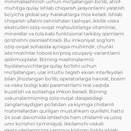
minimallashtirish uchun mo'ljallangan bo'lib, atrof-
muhitga qulay ishlab chiqarish jarayonlarini yaratish
bo'yicha global sa'y-harakatlarga mos keladi. Ishlab
chiqarish sifatini oshirishdan tashqari, ikkilik viska
ekstruderi oziq-ovqat mahsulotlariga vitaminlar,
minerallar va tola kabi funktsional tarkibiy qismlarni
qo'shishni osonlashtiradi. Bu imkoniyat sog'lom
oziq-ovqat sohasida ayniqsa muhimdir, chunki
iste'molchilar tobora ko'proq ozuqaviy variantlarni
qidirmoqdalar. Bizning mashinalarimiz
foydalanuvchilarga qulay bo'lishi uchun
mo'ljallangan, ular intuitiv tegish ekran interfeyslari
bilan jihozlangan bo'lib, operatorlarga harorat, bosim
va viska tezligi kabi parametrlarni real vaqtda
kuzatish va sozlashga imkon beradi. Bizning
uskunalarimizning oziq-ovqat darajasidagi
zanglamaydigan po'latdan va kiyimga chidamli
materiallardan qurilgan mustahkam qurilishi, hatto
24 soat davomida ishlashda ham chidamli va uzoq
umr ko'rishni ta'minlaydi. Ikkilamchi viskali
ekstruderlarimizga sarmoya kiritgan holda ishlab