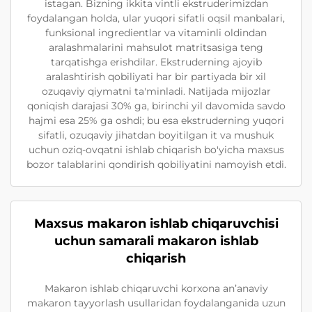
istagan. Bizning ikkita vintli ekstruderimizdan
foydalangan holda, ular yuqori sifatli oqsil manbalari,
funksional ingredientlar va vitaminli oldindan
aralashmalarini mahsulot matritsasiga teng
tarqatishga erishdilar. Ekstruderning ajoyib
aralashtirish qobiliyati har bir partiyada bir xil
ozuqaviy qiymatni ta'minladi. Natijada mijozlar
qoniqish darajasi 30% ga, birinchi yil davomida savdo
hajmi esa 25% ga oshdi; bu esa ekstruderning yuqori
sifatli, ozuqaviy jihatdan boyitilgan it va mushuk
uchun oziq-ovqatni ishlab chiqarish bo'yicha maxsus
bozor talablarini qondirish qobiliyatini namoyish etdi.
Maxsus makaron ishlab chiqaruvchisi
uchun samarali makaron ishlab
chiqarish
Makaron ishlab chiqaruvchi korxona anʼanaviy
makaron tayyorlash usullaridan foydalanganida uzun