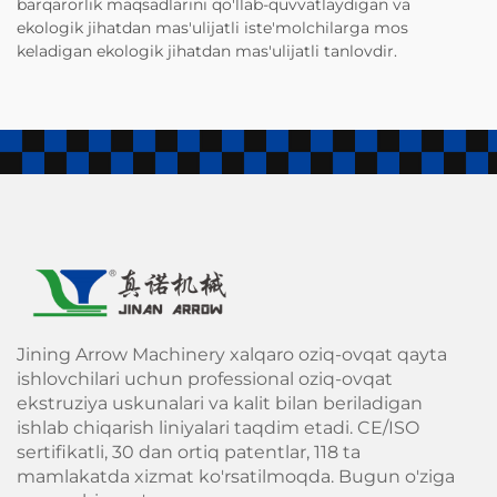
barqarorlik maqsadlarini qo'llab-quvvatlaydigan va
ekologik jihatdan mas'ulijatli iste'molchilarga mos
keladigan ekologik jihatdan mas'ulijatli tanlovdir.
Jining Arrow Machinery xalqaro oziq-ovqat qayta
ishlovchilari uchun professional oziq-ovqat
ekstruziya uskunalari va kalit bilan beriladigan
ishlab chiqarish liniyalari taqdim etadi. CE/ISO
sertifikatli, 30 dan ortiq patentlar, 118 ta
mamlakatda xizmat ko'rsatilmoqda. Bugun o'ziga