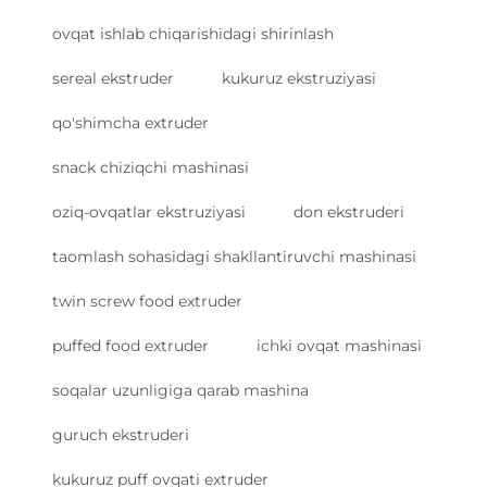
ovqat ishlab chiqarishidagi shirinlash
sereal ekstruder
kukuruz ekstruziyasi
qo'shimcha extruder
snack chiziqchi mashinasi
oziq-ovqatlar ekstruziyasi
don ekstruderi
taomlash sohasidagi shakllantiruvchi mashinasi
twin screw food extruder
puffed food extruder
ichki ovqat mashinasi
soqalar uzunligiga qarab mashina
guruch ekstruderi
kukuruz puff ovqati extruder