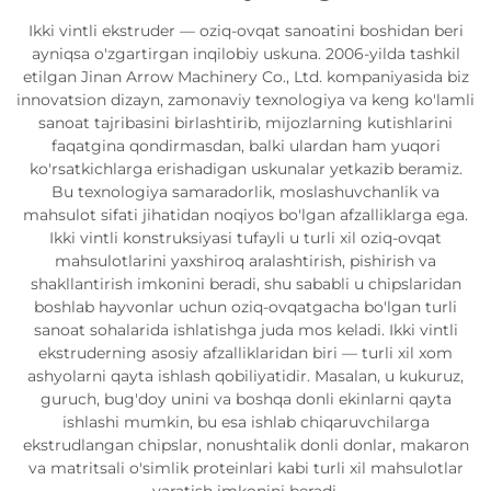
Ikki vintli ekstruder — oziq-ovqat sanoatini boshidan beri
ayniqsa o'zgartirgan inqilobiy uskuna. 2006-yilda tashkil
etilgan Jinan Arrow Machinery Co., Ltd. kompaniyasida biz
innovatsion dizayn, zamonaviy texnologiya va keng ko'lamli
sanoat tajribasini birlashtirib, mijozlarning kutishlarini
faqatgina qondirmasdan, balki ulardan ham yuqori
ko'rsatkichlarga erishadigan uskunalar yetkazib beramiz.
Bu texnologiya samaradorlik, moslashuvchanlik va
mahsulot sifati jihatidan noqiyos bo'lgan afzalliklarga ega.
Ikki vintli konstruksiyasi tufayli u turli xil oziq-ovqat
mahsulotlarini yaxshiroq aralashtirish, pishirish va
shakllantirish imkonini beradi, shu sababli u chipslaridan
boshlab hayvonlar uchun oziq-ovqatgacha bo'lgan turli
sanoat sohalarida ishlatishga juda mos keladi. Ikki vintli
ekstruderning asosiy afzalliklaridan biri — turli xil xom
ashyolarni qayta ishlash qobiliyatidir. Masalan, u kukuruz,
guruch, bug'doy unini va boshqa donli ekinlarni qayta
ishlashi mumkin, bu esa ishlab chiqaruvchilarga
ekstrudlangan chipslar, nonushtalik donli donlar, makaron
va matritsali o'simlik proteinlari kabi turli xil mahsulotlar
yaratish imkonini beradi.