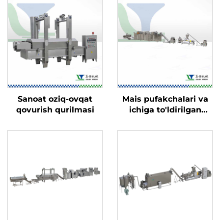
Sanoat oziq-ovqat
Mais pufakchalari va
qovurish qurilmasi
ichiga to'ldirilgan
o'zgina ovqatlar ishlab
chiqarish liniyasi