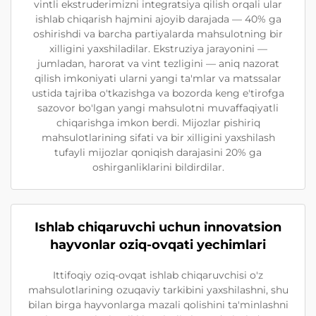
vintli ekstruderimizni integratsiya qilish orqali ular
ishlab chiqarish hajmini ajoyib darajada — 40% ga
oshirishdi va barcha partiyalarda mahsulotning bir
xilligini yaxshiladilar. Ekstruziya jarayonini —
jumladan, harorat va vint tezligini — aniq nazorat
qilish imkoniyati ularni yangi ta'mlar va matssalar
ustida tajriba o'tkazishga va bozorda keng e'tirofga
sazovor bo'lgan yangi mahsulotni muvaffaqiyatli
chiqarishga imkon berdi. Mijozlar pishiriq
mahsulotlarining sifati va bir xilligini yaxshilash
tufayli mijozlar qoniqish darajasini 20% ga
oshirganliklarini bildirdilar.
Ishlab chiqaruvchi uchun innovatsion
hayvonlar oziq-ovqati yechimlari
Ittifoqiy oziq-ovqat ishlab chiqaruvchisi o'z
mahsulotlarining ozuqaviy tarkibini yaxshilashni, shu
bilan birga hayvonlarga mazali qolishini ta'minlashni