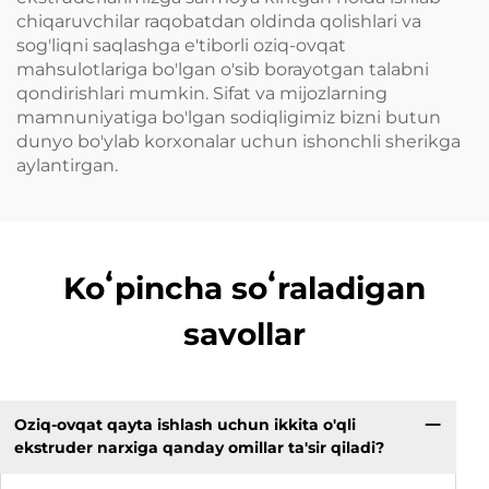
chiqaruvchilar raqobatdan oldinda qolishlari va
sog'liqni saqlashga e'tiborli oziq-ovqat
mahsulotlariga bo'lgan o'sib borayotgan talabni
qondirishlari mumkin. Sifat va mijozlarning
mamnuniyatiga bo'lgan sodiqligimiz bizni butun
dunyo bo'ylab korxonalar uchun ishonchli sherikga
aylantirgan.
Koʻpincha soʻraladigan
savollar
Oziq-ovqat qayta ishlash uchun ikkita o'qli
ekstruder narxiga qanday omillar ta'sir qiladi?