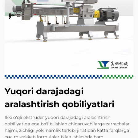
Yuqori darajadagi
aralashtirish qobiliyatlari
Ikki o'qli ekstruder yuqori darajadagi aralashtirish
qobiliyatiga ega bo'lib, ishlab chiqaruvchilarga zarrachalar
hajmi, zichligi yoki namlik tarkibi jihatidan katta farqlarga
ega murakkab formulalar bilan ishlashda ham