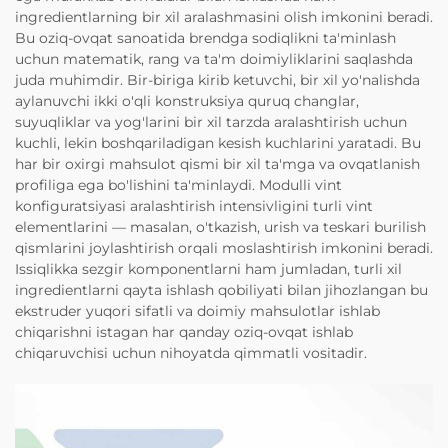
ingredientlarning bir xil aralashmasini olish imkonini beradi.
Bu oziq-ovqat sanoatida brendga sodiqlikni ta'minlash
uchun matematik, rang va ta'm doimiyliklarini saqlashda
juda muhimdir. Bir-biriga kirib ketuvchi, bir xil yo'nalishda
aylanuvchi ikki o'qli konstruksiya quruq changlar,
suyuqliklar va yog'larini bir xil tarzda aralashtirish uchun
kuchli, lekin boshqariladigan kesish kuchlarini yaratadi. Bu
har bir oxirgi mahsulot qismi bir xil ta'mga va ovqatlanish
profiliga ega bo'lishini ta'minlaydi. Modulli vint
konfiguratsiyasi aralashtirish intensivligini turli vint
elementlarini — masalan, o'tkazish, urish va teskari burilish
qismlarini joylashtirish orqali moslashtirish imkonini beradi.
Issiqlikka sezgir komponentlarni ham jumladan, turli xil
ingredientlarni qayta ishlash qobiliyati bilan jihozlangan bu
ekstruder yuqori sifatli va doimiy mahsulotlar ishlab
chiqarishni istagan har qanday oziq-ovqat ishlab
chiqaruvchisi uchun nihoyatda qimmatli vositadir.