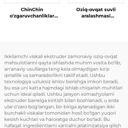
ChinChin
Oziq-ovqat suvli
o'zgaruvchanliklar
aralashmasi
ishlab chiqarish
(nutritsiya) chaqaloq
liniyasi
suvli aralashmasi
ishlab chiqarish
liniyasi
Ikkilamchi viskali ekstruder zamonaviy oziq-ovqat
mahsulotlarini qayta ishlashda muhim vosita bo'lib,
an'anaviy usullarga teng kela olmaydigan ko'p
qirralilik va samaradorlikni taklif etadi. Ushbu
texnologiya uzluksiz ishlov berishga imkon beradi,
bu esa uni katta hajmdagi ishlab chiqarish muhitlari
uchun ideal qiladi. Ushbu jarayon xomashyolarni
ekstruder barrelga kiritish bilan boshlanadi, u erda
ular o'zaro bog'langan, bir-biriga aylanadigan ikki
burchakli viskalar tomonidan hosil bo'lgan yuqori
kesish kuchlari va haroratga duchor bo'ladi. Bu
nafaqat ingredientlarni xantalni jelatinizatsiya qilish