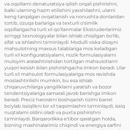
va oqsillarni denaturatsiya qilish orqali pishirishni,
balki ularning hazm etilishini yaxshilashni, ularni
keng tarqalgan ovqatlanish va nonushta donlaridan
tortib, ozuqa barlariga va texturli o'simlik
oqsillarigacha turli xil qo'llanmalar Ekstruderlarimiz
so'nggi texnologiyalar bilan ishlab chiqilgan bo'lib,
sifat va ishlashni ta'minlaydi. Modulli viska dizayni
mahsulotning maxsus talablariga mos keladigan
turli xil konfiguratsiyalarni, nozik formulasiyalarni
muloyim aralashtirishdan tortilgan mahsulotlarni
yuqori kesish bilan pishirishgacha imkon beradi. Ular
turli xil mahsulot formulasiyalariga mos ravishda
moslashtirilishi mumkin, bu esa ishlab
chiqaruvchilarga yangiliklarni yaratish va bozor
tendentsiyalariga samarali javob berishga imkon
beradi. Preciz haroratni boshqarish tizimi barrel
bo'ylab issiqlikni bir xil taqsimlashni ta'minlaydi, issiq
nuqtalarni oldini oladi va puxta pishirishni
ta'minlaydi. Barqarorlikka e'tibor qaratgan holda,
bizning mashinalarimiz chiqindi va energiya sarfini