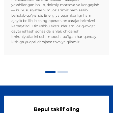
yaxshilangan bo'lib, doimiy matseva va kengayish
— bu xususiyatlarni mijozlarimiz ham sezib,
baholab qo'yishdi. Energiya tejamkorligi ham
ajoyib bo'lib, bizning operatsion xarajatlarimizni
kamaytirdi. Biz ushbu ekstruderlarni oziq-ovqat
qayta ishlash sohasida ishlab chiqarish
imkoniyatlarini oshirmoqchi bo'lgan har qanday
kishiga yuqori darajada tavsiya qilamiz.
Bepul taklif oling