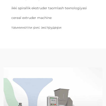
ikki spirallik ekstruder taomlash texnologiyasi
cereal extruder machine
таъминотли рис экструдери