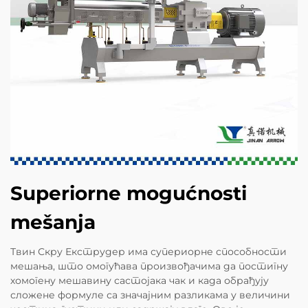
Superiorne mogućnosti
mešanja
Твин Скру Екструдер има супериорне способности
мешања, што омогућава произвођачима да постигну
хомогену мешавину састојака чак и када обрађују
сложене формуле са значајним разликама у величини