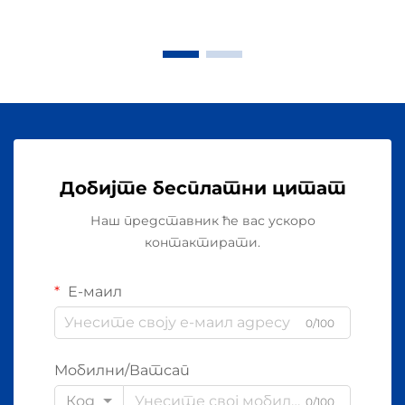
Добијте бесплатни цитат
Наш представник ће вас ускоро
контактирати.
Е-маил
0/100
Мобилни/Ватсап
Код
0/100