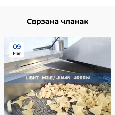
Сврзана чланак
09
Mar