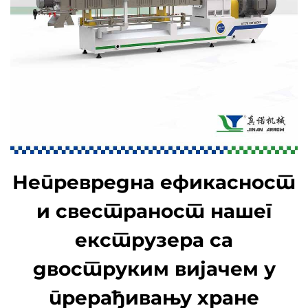
Непревредна ефикасност
и свестраност нашег
екструзера са
двоструким вијачем у
прерађивању хране