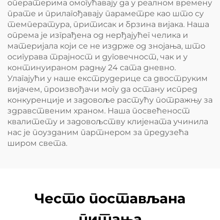
оператерима омогућавају да у реалном времену
прате и прилагођавају параметре као што су
температура, притисак и брзина вијака. Наша
опрема је изграђена од нерђајућег челика и
материјала који се не издрже од знојања, што
осигурава трајност и дуговечност, чак и у
континуираном радњу 24 сата дневно.
Улагајући у наше екструдерице са двоструким
вијачем, произвођачи могу да остану испред
конкуренције и задовоље растућу потражњу за
здравственим храном. Наша посвећеност
квалитету и задовољству клијената учинила
нас је поузданим партнером за предузећа
широм света.
Често постављана
питања