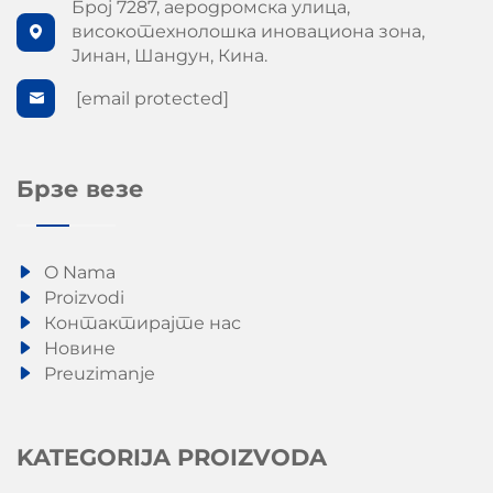
Број 7287, аеродромска улица,
високотехнолошка иновациона зона,
Јинан, Шандун, Кина.
[email protected]
Брзе везе
O Nama
Proizvodi
Контактирајте нас
Новине
Preuzimanje
KATEGORIJA PROIZVODA