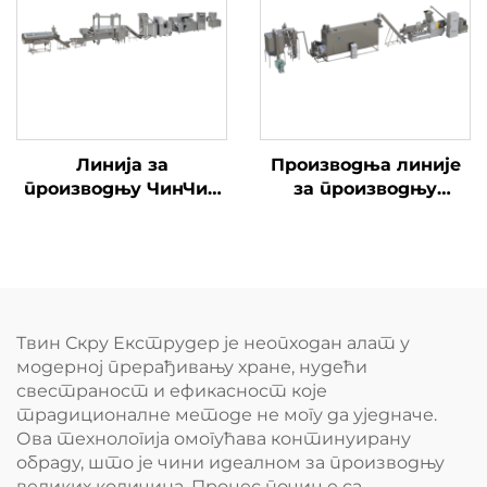
Линија за
Производња линије
производњу ЧинЧин
за производњу
Снаццхас
хранителног праха
за бебе и бебе
Твин Скру Екструдер је неопходан алат у
модерној прерађивању хране, нудећи
свестраност и ефикасност које
традиционалне методе не могу да уједначе.
Ова технологија омогућава континуирану
обраду, што је чини идеалном за производњу
великих количина. Процес почиње са