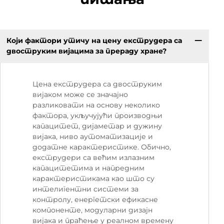
Који фактори утичу на цену екструдера са
двоструким вијацима за прераду хране?
Цена екструдера са двоструким
вијаком може се значајно
разликовати на основу неколико
фактора, укључујући производњи
капацитет, дијаметар и дужину
вијака, ниво аутоматизације и
додатне карактеристике. Обично,
екструдери са већим излазним
капацитетима и напредним
карактеристикама као што су
интелигентни системи за
контролу, енергетски ефикасне
компоненте, модуларни дизајн
вијака и праћење у реалном времену