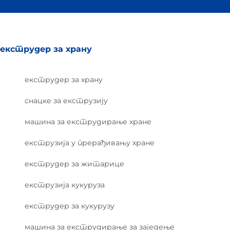
екструдер за храну
екструдер за храну
снацке за екструзију
машина за екструдирање хране
екструзија у прерађивању хране
екструдер за житарице
екструзија кукуруза
екструдер за кукурузу
машина за екструдирање за заједење