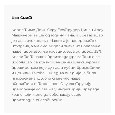
Џон Смит
Користимо Двин Скру Екструдер Џинан Ароу
Машинери више од годину дана, и превазишао
је наша очекивања. Машина је невероватно
поуздана, а ми смо видели значајно повећање
нашег производње капацитета од преко 35%.
Квалитет наших производа драматично се
побољшао, са конзистентним текстуром и
проширењем које су наши купци приметили
и ценили. Такође, штедња енергије је била
импресивна, што је смањило наше
оперативне трошкове. Ову екструзију
препоручујемо свима у индустрији прераде
хране који желе да побољшају своје
производне способности.