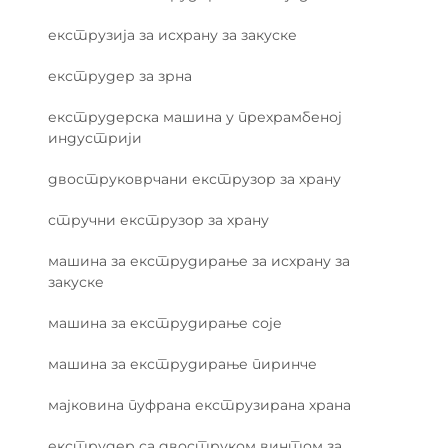
екструзија за исхрану за закуске
екструдер за зрна
екструдерска машина у прехрамбеној
индустрији
двоструковрчани екструзор за храну
стручни екструзор за храну
машина за екструдирање за исхрану за
закуске
машина за екструдирање соје
машина за екструдирање пиринче
мајковина пуфрана екструзирана храна
екструдер са двоструком винтом за