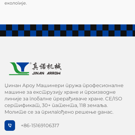
екологије.
Џинан Ароу Машинери пружа професионалне
машине за екструзију хране и производне
линије за глобалне прерађиваче хране. CE/ISO
сертификат, 30+ патента, 118 земаља.
Молите се за прилагођено решење данас.
+86-15169106317