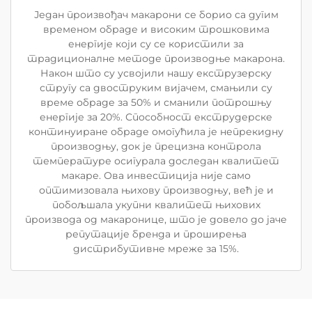
Један произвођач макарони се борио са дугим
временом обраде и високим трошковима
енергије који су се користили за
традиционалне методе производње макарона.
Након што су усвојили нашу екструзерску
стругу са двоструким вијачем, смањили су
време обраде за 50% и сманили потрошњу
енергије за 20%. Способност екструдерске
континуиране обраде омогућила је непрекидну
производњу, док је прецизна контрола
температуре осигурала доследан квалитет
макаре. Ова инвестиција није само
оптимизовала њихову производњу, већ је и
побољшала укупни квалитет њихових
производа од макаронице, што је довело до јаче
репутације бренда и проширења
дистрибутивне мреже за 15%.