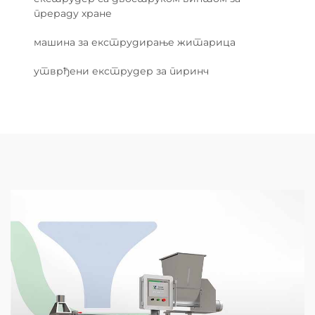
прераду хране
машина за екструдирање житарица
утврђени екструдер за пиринч