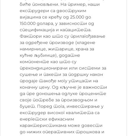
биће поновљени. На пример, наши
екструдери са двоструким
вијацима се крећу од 25.000 до
150.000 долара, у зависности од
спецификација и капацитета.
Фактори као што су прилагођавање
за одређене производе (хладене
намирнице, житарице, храна за
кућне љубимце), додатне
компоненте као што су
прекондиционирачи или системи за
сушење и пакети за подршку након
продаје такође могу утицати на
коначну цену. Од кључне је важности
да пре доношења одлуке процените
своје потребе за производњом и
буџет. Поред тога, инвестирање у
екструдер високог квалитета са
енергетски ефикасним
карактеристикама може довести
до нижих оперативних трошкова и