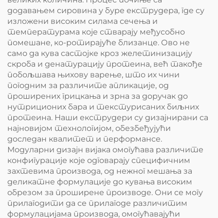
додавањем сировина у буре екструдера, где су
изложени високим силама сечења и
температурама које стварају међусобно
помешане, ко-ротирајуће близанце. Ово не
само да кува састојке кроз желетинизацију
скроба и денатурацију протеина, већ такође
побољшава њихову варење, што их чини
погодним за различите апликације, од
проширених грицкања и зрна за доручак до
нутриционих бара и текстурисаних биљних
протеина. Наши екструдери су дизајнирани са
најновијом технологијом, обезбеђујући
доследан квалитет и перформансе.
Модуларни дизајн вијака омогућава различите
конфигурације које одговарају специфичним
захтевима производа, од нежног мешања за
деликатне формулације до кувања високим
обрезом за проширене производе. Они се могу
прилагодити да се прилагоде различитим
формулацијама производа, омогућавајући