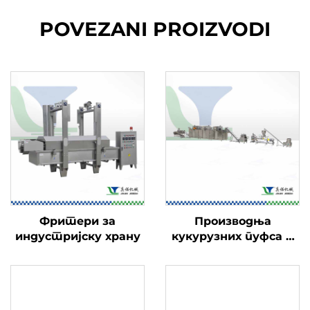
POVEZANI PROIZVODI
Фритери за
Производња
индустријску храну
кукурузних пуфса и
пуних снакса