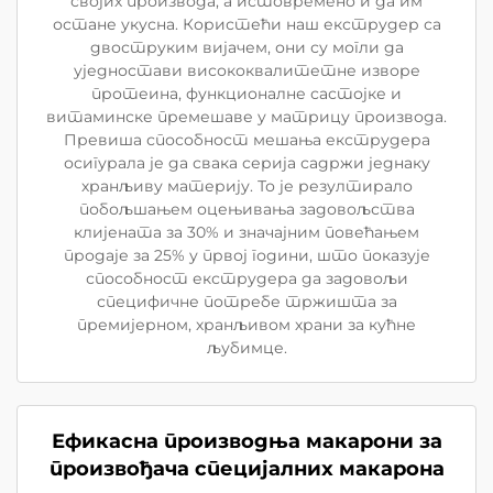
својих производа, а истовремено и да им
остане укусна. Користећи наш екструдер са
двоструким вијачем, они су могли да
уједностави висококвалитетне изворе
протеина, функционалне састојке и
витаминске премешаве у матрицу производа.
Превиша способност мешања екструдера
осигурала је да свака серија садржи једнаку
хранљиву материју. То је резултирало
побољшањем оцењивања задовољства
клијената за 30% и значајним повећањем
продаје за 25% у првој години, што показује
способност екструдера да задовољи
специфичне потребе тржишта за
премијерном, хранљивом храни за кућне
љубимце.
Ефикасна производња макарони за
произвођача специјалних макарона