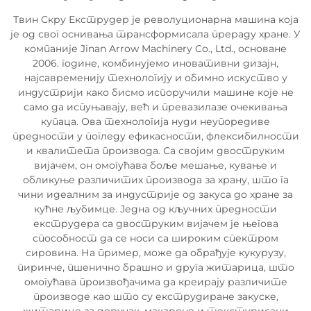
Твин Скру Екструдер је револуционарна машина која
је од свог оснивања трансформисала прераду хране. У
компаније Jinan Arrow Machinery Co., Ltd., основане
2006. године, комбинујемо иновативни дизајн,
најсавременију технологију и обимно искуство у
индустрији како бисмо испоручили машине које не
само да испуњавају, већ и превазилазе очекивања
купаца. Ова технологија нуди неупоредиве
предности у погледу ефикасности, флексибилности
и квалитета производа. Са својим двоструким
вијачем, он омогућава боље мешање, кување и
обликуње различитих производа за храну, што га
чини идеалним за индустрије од закуса до хране за
кућне љубимце. Једна од кључних предности
екструдера са двоструким вијачем је његова
способност да се носи са широким спектром
сировина. На пример, може да обрађује кукурузу,
пиринче, пшенично брашно и друга житарица, што
омогућава произвођачима да креирају различите
производе као што су екструдиране закуске,
житарице за доручак, макароне и текстурисани