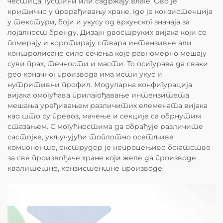
честица, густини или садржају влаге. Ово је
критично у прерађивању хране, где је конзистенција
у текстури, боји и укусу од врхунског значаја за
лојалност бренду. Дизајн двоструких вијака који се
померају и коротирају ствара интензивне али
контролисане силе сечења које равномерно мешају
суви прах, течности и масти. То осигурава да сваки
део коначног производа има исти укус и
нутритивни профил. Модуларна конфигурација
вијака омогућава прилагођавање интензитета
мешања уређивањем различитих елемената вијака
као што су превоз, мачење и секције са обрнутим
стазањем. С могућностима да обрађује различите
састојке, укључујући топлотно осетљиве
компоненте, екструдер је непроцењиво богатство
за све произвођаче хране који желе да производе
квалитетне, конзистентне производе.