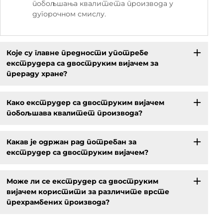
побољшања квалитета производа у
дугорочном смислу.
Које су главне предности употребе
екструдера са двоструким вијачем за
прераду хране?
Како екструдер са двоструким вијачем
побољшава квалитет производа?
Какав је одржан рад потребан за
екструдер са двоструким вијачем?
Може ли се екструдер са двоструким
вијачем користити за различите врсте
прехрамбених производа?