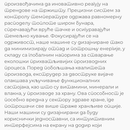
произвођачима да иновативно реагују на
трендове на тржишту. Прецизни систем за
контролу температуре одржава равномерну
расподелу топлоте широм бунара,
спречавајући вруће тачке и осигуравајући
темељно кување. Фокусирајући се на
одрживост, наше машине су дизајниране тако
да минимизирају отпад и потрошњу енергије, у
складу са глобалним напорима за стварање
еколошки прихватљивијих производних
процеса. Поред побољшања квалитета
производа, екструдер за двоструке вијаче
олакшава укључивање функционалних
састојака, као што су витамини, минерали и
влакна, у производе за храну. Ова способност је
посебно вредна у сектору здраве хране, где
потрошачи све више траже хранљиве опције.
Наши машини су дизајнирани да буду
кориснички једноставни, са интуитивним
интерфејсима на екрану на додир који