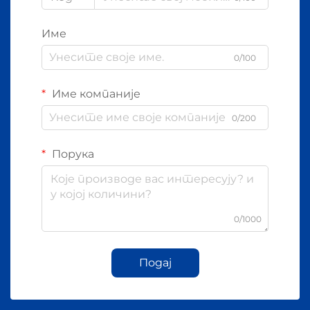
Име
0/100
Име компаније
0/200
Порука
0/1000
Подај