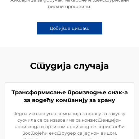
биљни протеини.
Добијте цитат
Студија случаја
Трансформисање производње снак-а
за водећу компанију за храну
Једна истакнута компанија за храну за закуску
суочила се са изазовима са конзистенцијом
производа и брзином производње користећи
постојећи екструдер са једном вицом.