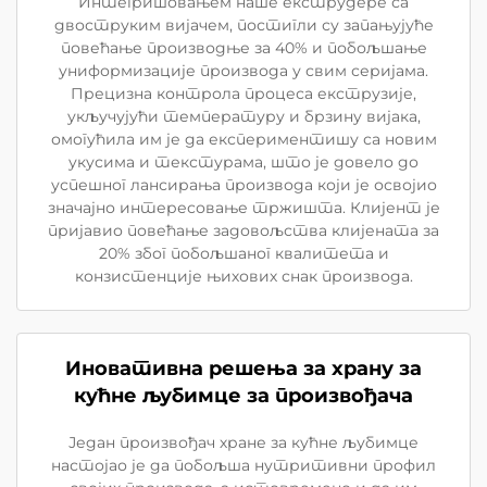
Интегришовањем наше екструдере са
двоструким вијачем, постигли су запањујуће
повећање производње за 40% и побољшање
униформизације производа у свим серијама.
Прецизна контрола процеса екструзије,
укључујући температуру и брзину вијака,
омогућила им је да експериментишу са новим
укусима и текстурама, што је довело до
успешног лансирања производа који је освојио
значајно интересовање тржишта. Клијент је
пријавио повећање задовољства клијената за
20% због побољшаног квалитета и
конзистенције њихових снак производа.
Иновативна решења за храну за
кућне љубимце за произвођача
Један произвођач хране за кућне љубимце
настојао је да побољша нутритивни профил