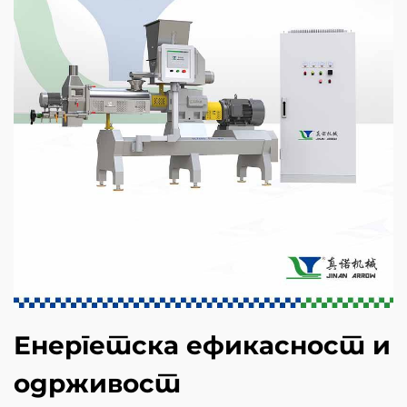
Енергетска ефикасност и
одрживост