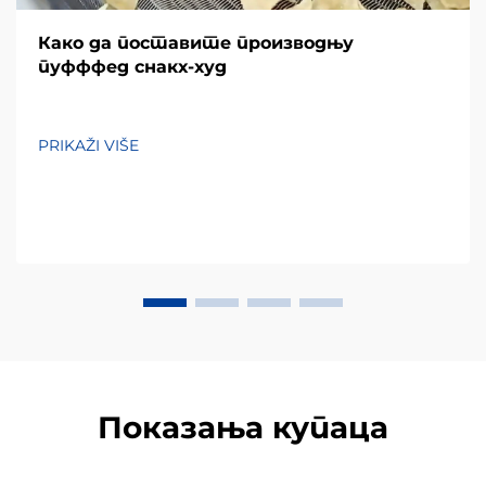
Како да поставите производњу
пуфффед снакх-худ
PRIKAŽI VIŠE
Показања купаца