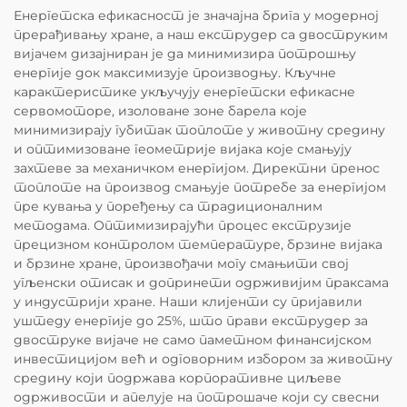
Енергетска ефикасност је значајна брига у модерној
прерађивању хране, а наш екструдер са двоструким
вијачем дизајниран је да минимизира потрошњу
енергије док максимизује производњу. Кључне
карактеристике укључују енергетски ефикасне
сервомоторе, изоловане зоне барела које
минимизирају губитак топлоте у животну средину
и оптимизоване геометрије вијака које смањују
захтеве за механичком енергијом. Директни пренос
топлоте на производ смањује потребе за енергијом
пре кувања у поређењу са традиционалним
методама. Оптимизирајући процес екструзије
прецизном контролом температуре, брзине вијака
и брзине хране, произвођачи могу смањити свој
угљенски отисак и допринети одрживијим праксама
у индустрији хране. Наши клијенти су пријавили
уштеду енергије до 25%, што прави екструдер за
двоструке вијаче не само паметном финансијском
инвестицијом већ и одговорним избором за животну
средину који подржава корпоративне циљеве
одрживости и апелује на потрошаче који су свесни