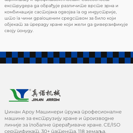
екструдера да обрађује различите врсте зрна и
комбинације састојака одвојва га од индустрије,
што га чини драгоценим средством за било који
објекат за прераду хране који жели да диверзификује
своју понуду.
Џинан Ароу Машинери пружа професионалне
машине за екструзију хране и производне
линије за глобалне прерађиваче хране. CE/ISO
сертификат, 30+ патента, 118 земаља.