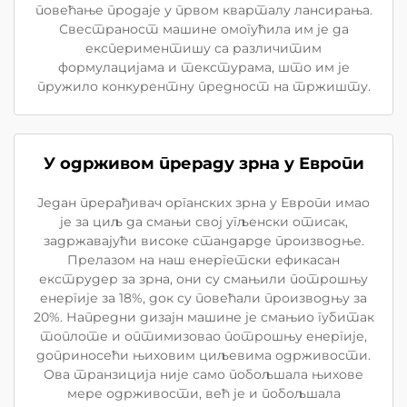
повећање продаје у првом кварталу лансирања.
Свестраност машине омогућила им је да
експериментишу са различитим
формулацијама и текстурама, што им је
пружило конкурентну предност на тржишту.
У одрживом прераду зрна у Европи
Један прерађивач органских зрна у Европи имао
је за циљ да смањи свој угљенски отисак,
задржавајући високе стандарде производње.
Прелазом на наш енергетски ефикасан
екструдер за зрна, они су смањили потрошњу
енергије за 18%, док су повећали производњу за
20%. Напредни дизајн машине је смањио губитак
топлоте и оптимизовао потрошњу енергије,
доприносећи њиховим циљевима одрживости.
Ова транзиција није само побољшала њихове
мере одрживости, већ је и побољшала