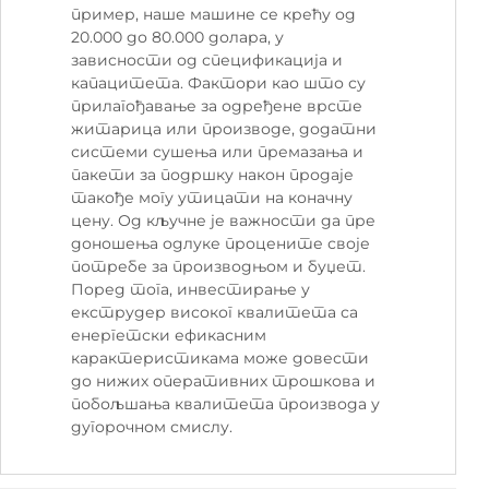
пример, наше машине се крећу од
20.000 до 80.000 долара, у
зависности од спецификација и
капацитета. Фактори као што су
прилагођавање за одређене врсте
житарица или производе, додатни
системи сушења или премазања и
пакети за подршку након продаје
такође могу утицати на коначну
цену. Од кључне је важности да пре
доношења одлуке процените своје
потребе за производњом и буџет.
Поред тога, инвестирање у
екструдер високог квалитета са
енергетски ефикасним
карактеристикама може довести
до нижих оперативних трошкова и
побољшања квалитета производа у
дугорочном смислу.