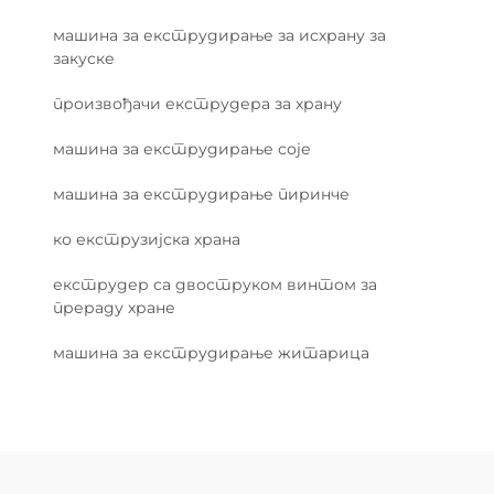
машина за екструдирање за исхрану за
закуске
произвођачи екструдера за храну
машина за екструдирање соје
машина за екструдирање пиринче
ко екструзијска храна
екструдер са двоструком винтом за
прераду хране
машина за екструдирање житарица