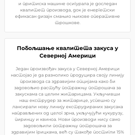
и притиска машине осигурала је доследан
квалитет производа, док је енергетски
ефикасан дизајн смањио њихове оперативне
трошкове.
Побољшање квалитета закуса у
Северној Америци
Један произвођач закуса у Северној Америци
настојао је да разнолико продуцира своју линију
производа са здравијим опцијама како би
задовољио растућу потражњу потрошача за
закускама са целим житарицама. Укључивши
наш екструдер за житарице, успешно су
лансирали нову линију екструдираних закусака
направљених од целог зрна, укључујући кукурузу,
пиринцу и квиноа. Нови производи нису само
задовољили потражњу потрошача за
здравијим грицкама, већ су такође постигли 15%