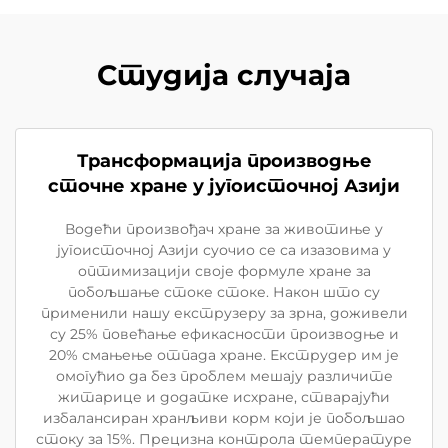
Студија случаја
Трансформација производње
сточне хране у југоисточној Азији
Водећи произвођач хране за животиње у
југоисточној Азији суочио се са изазовима у
оптимизацији своје формуле хране за
побољшање стоке стоке. Након што су
применили нашу екструзеру за зрна, доживели
су 25% повећање ефикасности производње и
20% смањење отпада хране. Екструдер им је
омогућио да без проблем мешају различите
житарице и додатке исхране, стварајући
избалансиран хранљиви корм који је побољшао
стоку за 15%. Прецизна контрола температуре