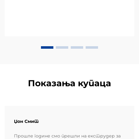
Показања купаца
Џон Смит
Прошле године смо прешли на екструдер за