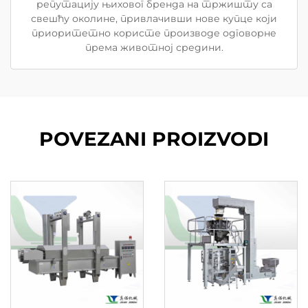
репутацију њиховог бренда на тржишту са
свешћу околине, привлачивши нове купце који
приоритетно користе производе одговорне
према животној средини.
POVEZANI PROIZVODI