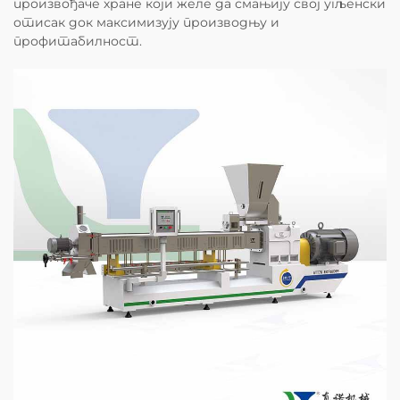
произвођаче хране који желе да смањију свој угљенски
отисак док максимизују производњу и
профитабилност.