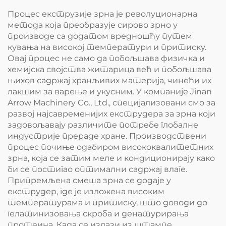
Процес екструзије зрна је револуционарна
метода која преобразује сирово зрно у
производе са додатом вредношћу путем
кувања на високој температури и притиску.
Овај процес не само да побољшава физичка и
хемијска својства житарица већ и побољшава
њихов садржај хранљивих материја, чинећи их
лакшим за варење и укусним. У компаније Jinan
Arrow Machinery Co., Ltd., специјализовани смо за
развој најсавременијих екструдера за зрна који
задовољавају различите потребе глобалне
индустрије прераде хране. Производствени
процес почиње одабиром висококвалитетних
зрна, која се затим меле и кондиционирају како
би се постигао оптимални садржај влаге.
Припремљена смеша зрна се додаје у
екструдер, где је изложена високим
температурама и притиску, што доводи до
гелатинизовања скроба и денатурирања
протеина. Када се излази из штампе,