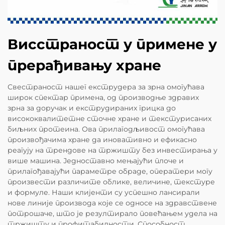
Висстраност у примене у
прерађивању хране
Свестраност нашег екструдера за зрна омогућава
широк спектар примена, од производње здравих
зрна за доручак и екструдираних грицка до
висококвалитетне сточне хране и текстурисаних
биљних протеина. Ова прилагодљивост омогућава
произвођачима хране да иновативно и ефикасно
реагују на трендове на тржишту без инвестирања у
више машина. Једноставно мењајући плоче и
прилагођавајући параметре обраде, оператери могу
произвести различите облике, величине, текстуре
и формуле. Наши клијенти су успешно лансирали
нове линије производа које се односе на здравствене
потрошаче, што је резултирало повећањем удела на
тржишту и профитабилности. Способност