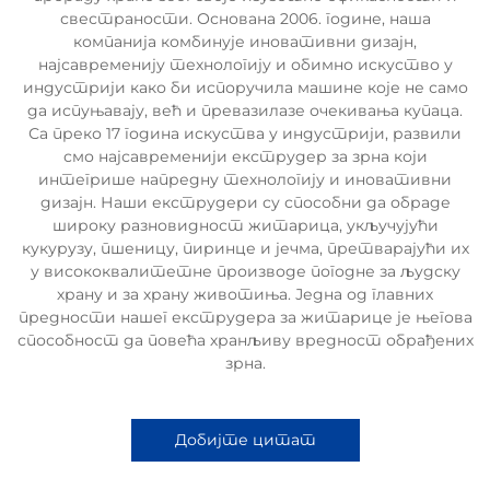
свестраности. Основана 2006. године, наша
компанија комбинује иновативни дизајн,
најсавременију технологију и обимно искуство у
индустрији како би испоручила машине које не само
да испуњавају, већ и превазилазе очекивања купаца.
Са преко 17 година искуства у индустрији, развили
смо најсавременији екструдер за зрна који
интегрише напредну технологију и иновативни
дизајн. Наши екструдери су способни да обраде
широку разновидност житарица, укључујући
кукурузу, пшеницу, пиринце и јечма, претварајући их
у висококвалитетне производе погодне за људску
храну и за храну животиња. Једна од главних
предности нашег екструдера за житарице је његова
способност да повећа хранљиву вредност обрађених
зрна.
Добијте цитат