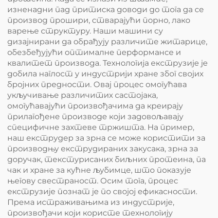
изненадни пад притиска доводи до тога да се
производ прошири, стварајући порно, лако
варење структуру. Наши машини су
дизајнирани да обрађују различите житарице,
обезбеђујући оптималне перформансе и
квалитет производа. Технологија екструзије је
добила наглост у индустрији хране због својих
бројних предности. Овај процес омогућава
укључивање различитих састојака,
омогућавајући произвођачима да креирају
прилагођене производе који задовољавају
специфичне захтеве тржишта. На пример,
наш екструдер за зрна се може користити за
производњу екструдираних закусака, зрна за
доручак, текстурисаних биљних протеина, па
чак и хране за кућне љубимце, што показује
његову свестраност. Осим тога, процес
екструзије познат је по својој ефикасности.
Према истраживањима из индустрије,
произвођачи који користе технологију