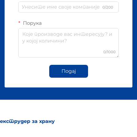
0/200
Порука
0/1000
Подај
екструдер за храну