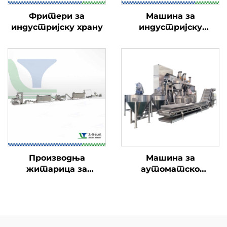
Фритери за
Машина за
индустријску храну
индустријску
амбалажу хране
Производња
Машина за
житарица за
аутоматско
доручак
премазивање ореха