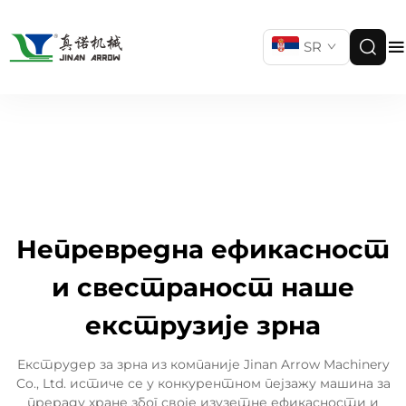
SR
Непревредна ефикасност
и свестраност наше
екструзије зрна
Екструдер за зрна из компаније Jinan Arrow Machinery
Co., Ltd. истиче се у конкурентном пејзажу машина за
прераду хране због своје изузетне ефикасности и