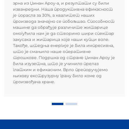
зрна из Џинан Ароу-а, и резултати су били
изванредни. Наша продуктивна ефикасност
је порасла за 30%, а квалитет наших
производа значајно се побољшао. Способност
машине да обрађује различите житарице
омогућила нам је да створимо шири спектар
закусака и житарица које наши купци воле.
Такође, штедња енергије је била импресивна,
што је смањило наше оперативне
трошкове. Подршка од стране Џинан Ароу је
била изузетна, што је учинило прелаз
глатким и ефикасним. Врло препоручујемо
њихову екструзурну грану било коме од
произвођача хране.