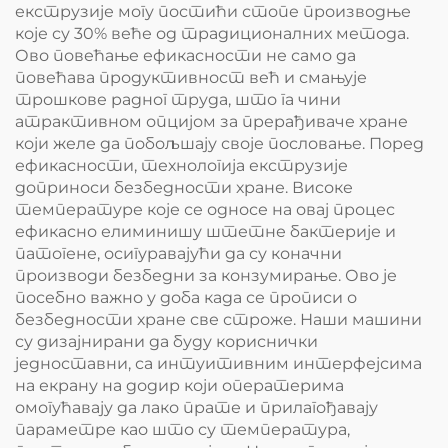
екструзије могу постићи стопе производње
које су 30% веће од традиционалних метода.
Ово повећање ефикасности не само да
повећава продуктивност већ и смањује
трошкове радног труда, што га чини
атрактивном опцијом за прерађиваче хране
који желе да побољшају своје пословање. Поред
ефикасности, технологија екструзије
доприноси безбедности хране. Високе
температуре које се односе на овај процес
ефикасно елиминишу штетне бактерије и
патогене, осигуравајући да су коначни
производи безбедни за конзумирање. Ово је
посебно важно у доба када се прописи о
безбедности хране све строже. Наши машини
су дизајнирани да буду кориснички
једноставни, са интуитивним интерфејсима
на екрану на додир који оператерима
омогућавају да лако прате и прилагођавају
параметре као што су температура,