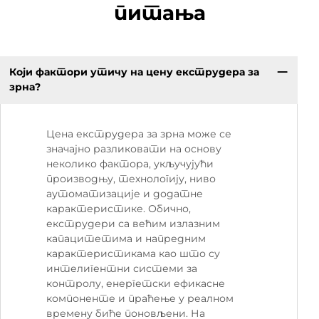
питања
Који фактори утичу на цену екструдера за
зрна?
Цена екструдера за зрна може се
значајно разликовати на основу
неколико фактора, укључујући
производњу, технологију, ниво
аутоматизације и додатне
карактеристике. Обично,
екструдери са већим излазним
капацитетима и напредним
карактеристикама као што су
интелигентни системи за
контролу, енергетски ефикасне
компоненте и праћење у реалном
времену биће поновљени. На