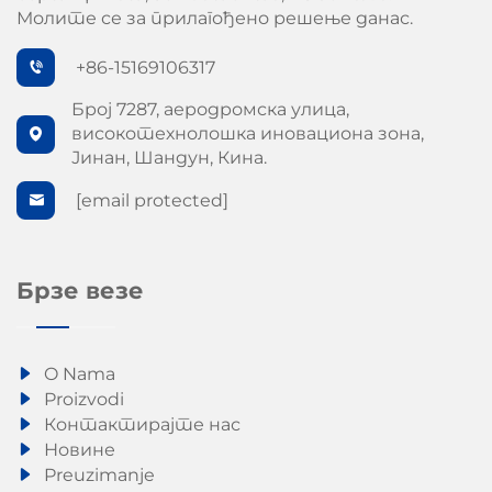
Молите се за прилагођено решење данас.
+86-15169106317
Број 7287, аеродромска улица,
високотехнолошка иновациона зона,
Јинан, Шандун, Кина.
[email protected]
Брзе везе
O Nama
Proizvodi
Контактирајте нас
Новине
Preuzimanje