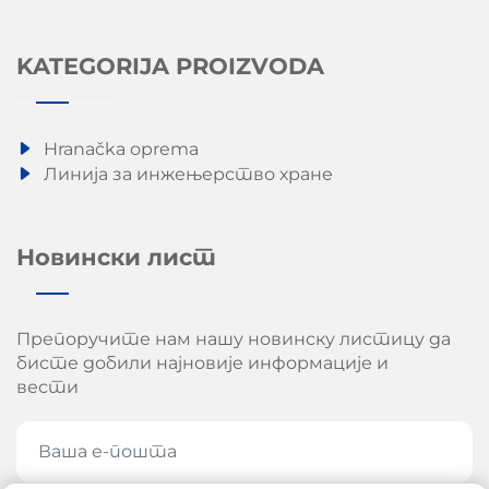
KATEGORIJA PROIZVODA
Hranačka oprema
Линија за инжењерство хране
Новински лист
Препоручите нам нашу новинску листицу да
бисте добили најновије информације и
вести