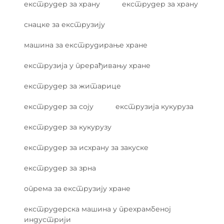
екструдер за храну
екструдер за храну
снацке за екструзију
машина за екструдирање хране
екструзија у прерађивању хране
екструдер за житарице
екструдер за соју
екструзија кукуруза
екструдер за кукурузу
екструдер за исхрану за закуске
екструдер за зрна
опрема за екструзију хране
екструдерска машина у прехрамбеној
индустрији