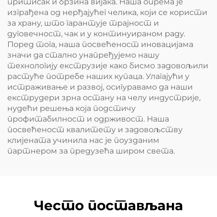
притисак и брзина вијака. Наша опрема је
изграђена од нерђајућег челика, који се користи
за храну, што гарантује трајност и
дуговечност, чак и у континуираном раду.
Поред тога, наша посвећеност иновацијама
значи да стално унапређујемо нашу
технологију екструзије како бисмо задовољили
растуће потребе наших купаца. Улагајући у
истраживање и развој, осигуравамо да наши
екструдери зрна остану на челу индустрије,
нудећи решења која подстичу
профитабилност и одрживост. Наша
посвећеност квалитету и задовољству
клијената учинила нас је поузданим
партнером за предузећа широм света.
Често постављана