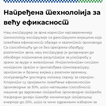
Напређена технологија за
већу ефикасност
Наш екструдер за зрна користи најсавременију
технологију екструзије са двоструким вијацима која
повећава ефикасност обраде и квалитет производа.
Са способношћу да се без препрека обрађују
различити зрна, наш екструдер је дизајниран да
обезбеди оптималне резултате за употребу у
храни за људе и животиње. Интелигентан систем
контроле прати и прилагођава температуру,
притисак и брзину вијака у реалном времену,
осигуравајући доследну излазну серију за серијом.
Клијенти су пријавили повећање ефикасности
производње за 30%, што наглашава способност
машине да задовољи потребне производне потребе.
Напредни дизајн такође минимизује потрошњу
енергије до 20%, што га чини одрживим избором за