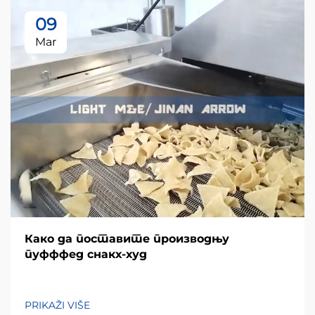
09
Mar
Како да поставите производњу
пуфффед снакх-худ
PRIKAŽI VIŠE