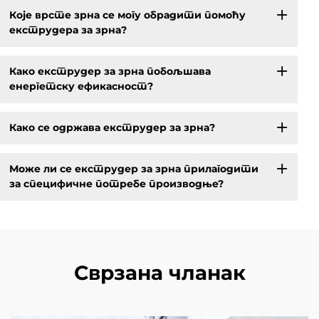
Које врсте зрна се могу обрадити помоћу
екструдера за зрна?
Како екструдер за зрна побољшава
енергетску ефикасност?
Како се одржава екструдер за зрна?
Може ли се екструдер за зрна прилагодити
за специфичне потребе производње?
Сврзана чланак