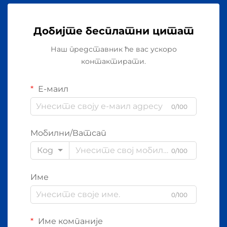
Добијте бесплатни цитат
Наш представник ће вас ускоро
контактирати.
Е-маил
0/100
Мобилни/Ватсап
Код
0/100
Име
0/100
Име компаније