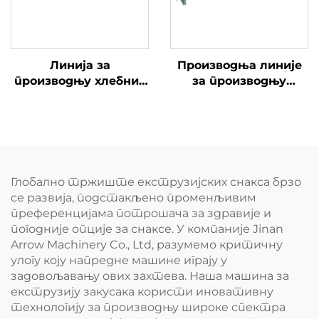
Линија за
Производња линије
производњу хлебних
за производњу
крошева
хранителног праха
за бебе и бебе
Глобално тржиште екструзијских снакса брзо
се развија, подстакљено променљивим
преференцијама потрошача за здравије и
погодније опције за снаксе. У компаније Jinan
Arrow Machinery Co., Ltd, разумемо критичну
улогу коју напредне машине играју у
задовољавању ових захтева. Наша машина за
екструзију закусака користи иновативну
технологију за производњу широке спектра