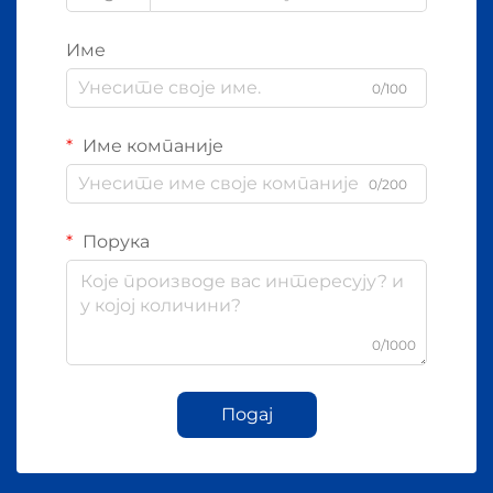
Име
0/100
Име компаније
0/200
Порука
0/1000
Подај