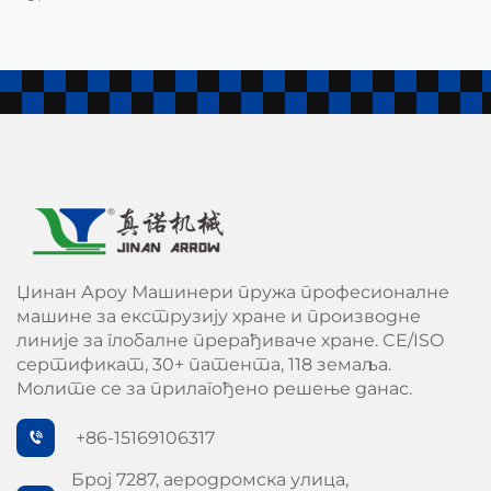
Џинан Ароу Машинери пружа професионалне
машине за екструзију хране и производне
линије за глобалне прерађиваче хране. CE/ISO
сертификат, 30+ патента, 118 земаља.
Молите се за прилагођено решење данас.
+86-15169106317
Број 7287, аеродромска улица,