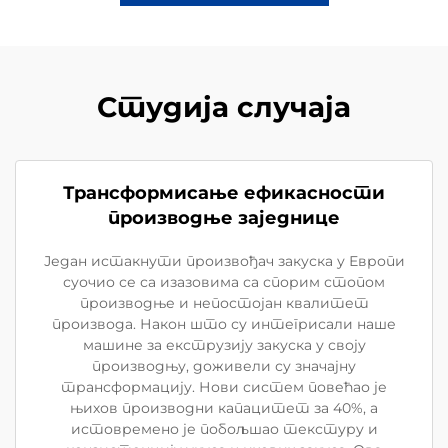
Студија случаја
Трансформисање ефикасности
производње заједнице
Један истакнути произвођач закуска у Европи
суочио се са изазовима са спорим стопом
производње и непостојан квалитет
производа. Након што су интегрисали наше
машине за екструзију закуска у своју
производњу, доживели су значајну
трансформацију. Нови систем повећао је
њихов производни капацитет за 40%, а
истовремено је побољшао текстуру и