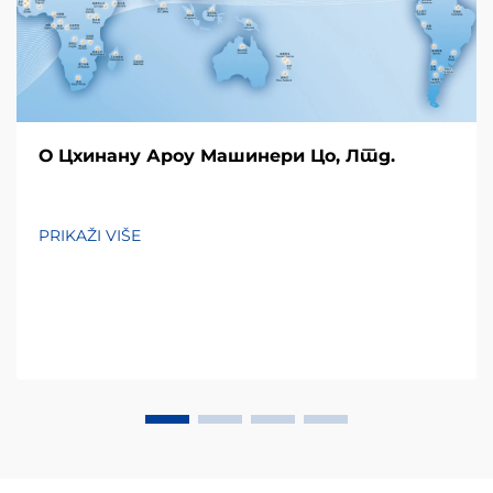
О Цхинану Ароу Машинери Цо, Лтд.
PRIKAŽI VIŠE