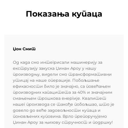
Показања купаца
Џон Смит
Од када смо интегрисали машинерију за
екструзију закуска Џинан Ароу у нашу
производњу, видели смо трансформативни
утицај на наше операције. Побољшање
ефикасности било је значајно, са повећањем
производних капацитета за 40% и значајним
смањењем трошкова енергије. Квалитет
нашег производа се такође побољшао, што је
довело до веће задовољности купаца и
поновљених куповина. Врло препоручујемо
Џинан Ароу за њихову стручност и подршку!