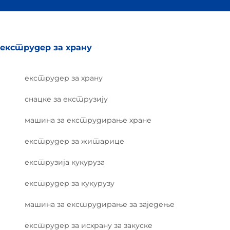
екструдер за храну
екструдер за храну
снацке за екструзију
машина за екструдирање хране
екструдер за житарице
екструзија кукуруза
екструдер за кукурузу
машина за екструдирање за заједење
екструдер за исхрану за закуске