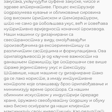
закусака, укључујући пуфене закуске, чипсе и
здраве алтернативе. Процес екструзије
подразумева кување и обликовање сировина
под високим притиском и температуром,
што не само да побољшава укус, већ и повећава
нутритивно вриједност коначног производа.
Наши машини су дизајнирани са
свестраностма у виду, омогућавајући
произвођачима да експериментишу са
различитим састојцима и формулацијама. Ова
прилагодљивост је од кључне важности на
данашњем тржишту, где потрошачи све више
траже јединствену укус и текстуру.
Штавише, наше машине су дизајниране тако
да се лако користе, а имају интуитивне
контроле које олакшавају брзо прилагођавање и
минимизују време простора. Са нашим
обимним искуством у индустрији прераде
хране, пружамо свеобухватну подршку и обуку
како бисмо осигурали да наши клијенти
максимизују своју инвестицију. Као резултат