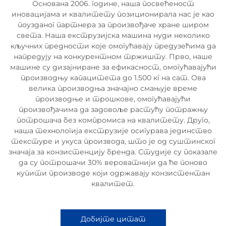
Основана 2006. године, наша посвећеност
иновацијама и квалитету позиционирала нас је као
поузданог партнера за произвођаче хране широм
света. Наша екструзијска машина нуди неколико
кључних предности које омогућавају предузећима да
напредују на конкурентном тржишту. Прво, наше
машине су дизајниране за ефикасност, омогућавајући
производњу капацитета до 1.500 кг на сат. Ова
велика производња значајно смањује време
производње и трошкове, омогућавајући
произвођачима да задовоље растућу потражњу
потрошача без компромиса на квалитету. Друго,
наша технологија екструзије осигурава јединство
текстуре и укуса производа, што је од суштинског
значаја за конзистенцију бренда. Студије су показале
да су потрошачи 30% вероватнији да ће поново
купити производе који одржавају конзистентан
квалитет.
Добијте цитат