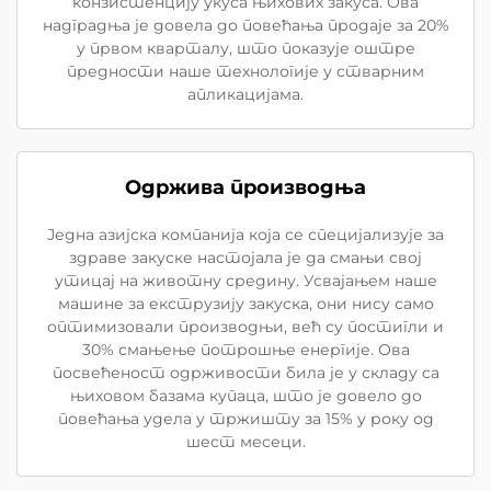
конзистенцију укуса њихових закуса. Ова
надградња је довела до повећања продаје за 20%
у првом кварталу, што показује оштре
предности наше технологије у стварним
апликацијама.
Одржива производња
Једна азијска компанија која се специјализује за
здраве закуске настојала је да смањи свој
утицај на животну средину. Усвајањем наше
машине за екструзију закуска, они нису само
оптимизовали производњи, већ су постигли и
30% смањење потрошње енергије. Ова
посвећеност одрживости била је у складу са
њиховом базама купаца, што је довело до
повећања удела у тржишту за 15% у року од
шест месеци.