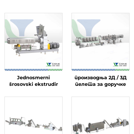
Jednosmerni
производња 2Д / 3Д
šrosovski ekstrudir
пелета за доручке