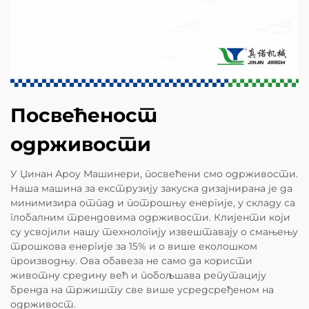
Посвећеност
одрживости
У Џинан Ароу Машинери, посвећени смо одрживости.
Наша машина за екструзију закуска дизајнирана је да
минимизира отпад и потрошњу енергије, у складу са
глобалним трендовима одрживости. Клијенти који
су усвојили нашу технологију извештавају о смањењу
трошкова енергије за 15% и о више еколошком
производњу. Ова обавеза не само да користи
животну средину већ и побољшава репутацију
бренда на тржишту све више усредсређеном на
одрживост.