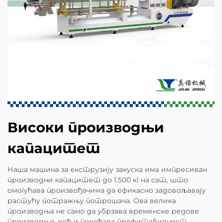
Високи производњи
капацитет
Наша машина за екструзију закуска има импресиван
производни капацитет до 1.500 кг на сат, што
омогућава произвођачима да ефикасно задовољавају
растућу потражњу потрошача. Ова велика
производња не само да убрзава временске редове
производње, већ и повећава профитабилност