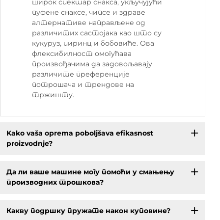
широк спектар снакса, укључујући
пуфене снаксе, чипсе и здраве
алтернативе направљене од
различитих састојака као што су
кукуруз, пиринц и бобовиће. Ова
флексибилност омогућава
произвођачима да задовољавају
различите преференције
потрошача и трендове на
тржишту.
Kako vaša oprema poboljšava efikasnost
proizvodnje?
Да ли ваше машине могу помоћи у смањењу
производних трошкова?
Какву подршку пружате након куповине?