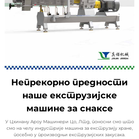
Непрекорно предности
наше екструзијске
машине за снаксе
У Цхинану Ароу Машинери Цо, Лтд, поносни смо што
смо на челу индустрије машина за екструзију хране,
посебно у производњи екструзијских закусака.