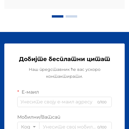
Добијте бесплатни цитат
Наш представник ће вас ускоро
контактирати.
Е-маил
0/100
Мобилни/Ватсап
Код
0/100