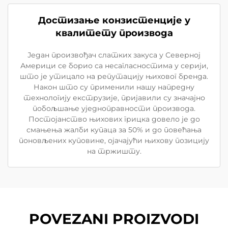
Достизање конзистенције у
квалитету производа
Један произвођач слатких закуса у Северној
Америци се борио са несагласностима у серији,
што је утицало на репутацију њиховог бренда.
Након што су применили нашу напредну
технологију екструзије, пријавили су значајно
побољшање уједноправности производа.
Постојанство њихових грицка довело је до
смањења жалби купаца за 50% и до повећања
поновљених куповине, ојачајући њихову позицију
на тржишту.
POVEZANI PROIZVODI