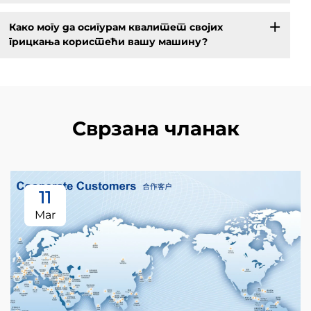
Како могу да осигурам квалитет својих
грицкања користећи вашу машину?
Сврзана чланак
11
Mar