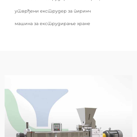
утврђени екструдер за пиринч
машина за екструдирање хране