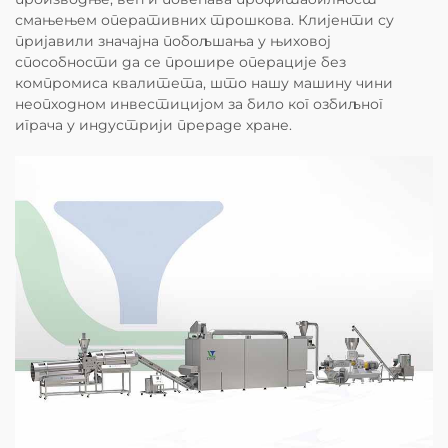
смањењем оперативних трошкова. Клијенти су
пријавили значајна побољшања у њиховој
способности да се прошире операције без
компромиса квалитета, што нашу машину чини
неопходном инвестицијом за било ког озбиљног
играча у индустрији прераде хране.