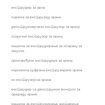
екструдер за зрна
опрема за екструзију хране
двоструковрчани екструзор за храну
стручни екструзор за храну
машина за екструдирање за исхрану за
закуске
произвођачи екструдера за храну
мајковина пуфрана екструзирана храна
ко екструзијска храна
екструдер са двоструком винтом за
прераду хране
машина за екструдирање житарица