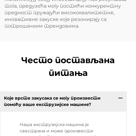
тога, предузећа могу постићи конкурентну
предност пружајући висококвалитетне,
иновативне закуске које резонирају са
потрошачким трендовима.
Често постављана
питања
Које врсте закусака се могу произвести
помоћу ваше екструзијске машине?
Наша екструзијска машина је
свестрана и може произвести