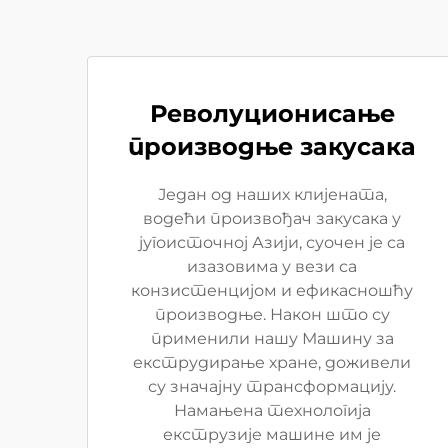
Револуционисање
производње закусака
Један од наших клијената,
водећи произвођач закусака у
југоисточној Азији, суочен је са
изазовима у вези са
конзистенцијом и ефикасношћу
производње. Након што су
применили нашу Машину за
екструдирање хране, доживели
су значајну трансформацију.
Намањена технологија
екструзије машине им је