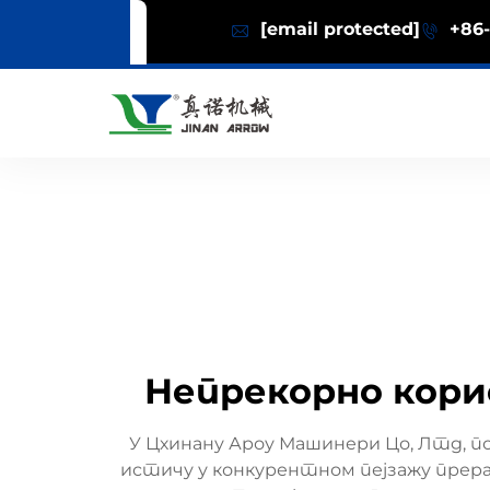
[email protected]
+86-
Непрекорно кори
У Цхинану Ароу Машинери Цо, Лтд, 
истичу у конкурентном пејзажу прерад