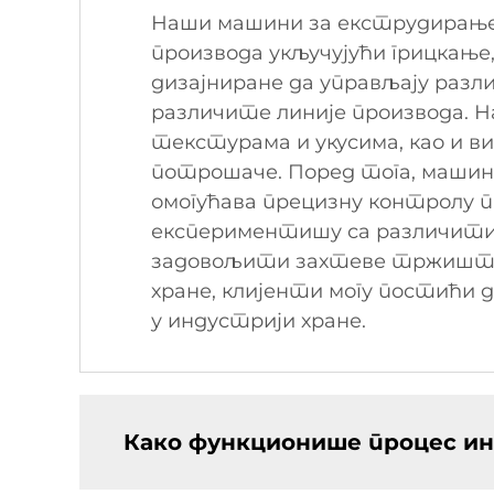
Наши машини за екструдирање 
производа укључујући грицкање
дизајниране да управљају разл
различите линије производа. Н
текстурама и укусима, као и в
потрошаче. Поред тога, маши
омогућава прецизну контролу п
експериментишу са различитим 
задовољити захтеве тржишта 
хране, клијенти могу постићи
у индустрији хране.
Како функционише процес ин