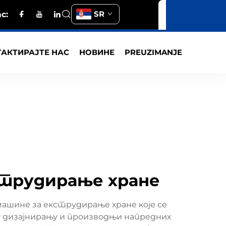
SR
с:
АКТИРАЈТЕ НАС
НОВИНЕ
PREUZIMANJE
струдирање хране
шине за екструдирање хране које се
 у дизајнирању и производњи напредних