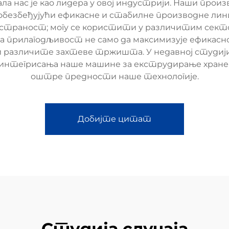
ла нас је као лидера у овој индустрији. Наши прои
обезбеђујући ефикасне и стабилне производне лини
траност; могу се користити у различитим сектори
а прилагодљивост не само да максимизује ефикасн
 различите захтеве тржишта. У недавној студији с
интегрисања наше машине за екструдирање хране у 
оштре предности наше технологије.
Добијте цитат
Студија случаја