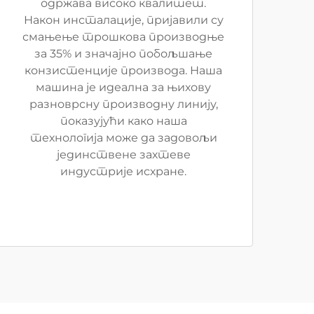
одржава високо квалитет.
Након инсталације, пријавили су
смањење трошкова производње
за 35% и значајно побољшање
конзистенције производа. Наша
машина је идеална за њихову
разноврсну производну линију,
показујући како наша
технологија може да задовољи
јединствене захтеве
индустрије исхране.