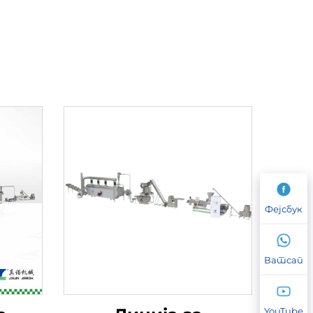
Фејсбук
Ватсап
YouTube