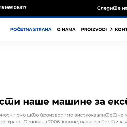
15169106317
Следите на
POČETNA STRANA
O NAMA
PROIZVODI
КОНТ
сти наше машине за ек
поносни смо што производимо висококвалитетне ма
е хране. Основана 2006. године, наша експертиза