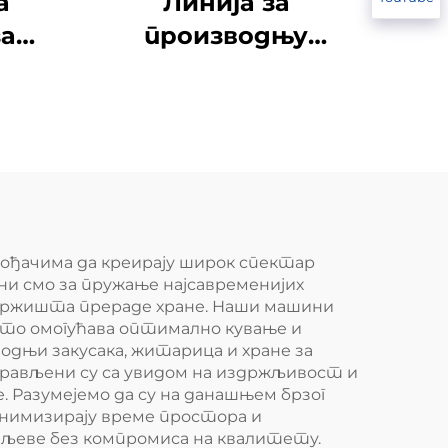
а
Линија за
а
производњу
хлебних крошева
вођачима да креирају широк спектар
и смо за пружање најсавременијих
г тржишта прераде хране. Наши машини
 што омогућава оптимално кување и
одњи закусака, житарица и хране за
аправљени су са увидом на издржљивост и
 Разумејемо да су на данашњем брзог
нимизирају време простора и
циљеве без компромиса на квалитету.