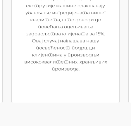
екструзије машине олакшавају
убављање ингредијената вишег
квалитета, што доводи до
повећања оцењивања
задовољства клијената за 15%.
Овај случај наглашава нашу
посвећеност подршци
клијентима у производњи
висококвалитетних, хранљивих
производа.