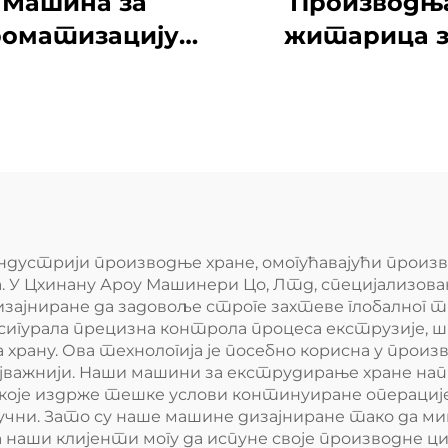
Машина за
Производњ
роматизацију
житарица з
хране
доручак
индустрији производње хране, омогућавајући произ
У Цхинану Ароу Машинери Цо, Лтд, специјализован
дизајниране да задовоље строге захтеве глобално
осигурала прецизна контрола процеса екструзије,
рану. Ова технологија је посебно корисна у произв
најважнији. Наши машини за екструдирање хране н
оје издрже тешке услови континуиране операције.
ни. Зато су наше машине дизајниране тако да ми
да наши клијенти могу да испуне своје производне 