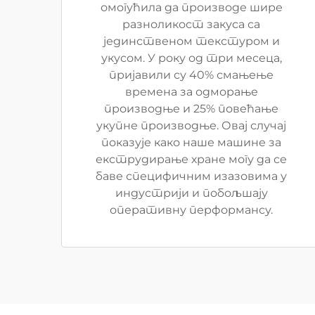
омогућила да производе шире
разноликост закуса са
јединственом текстуром и
укусом. У року од три месеца,
пријавили су 40% смањење
времена за одморање
производње и 25% повећање
укупне производње. Овај случај
показује како наше машине за
екструдирање хране могу да се
баве специфичним изазовима у
индустрији и побољшају
оперативну перформансу.