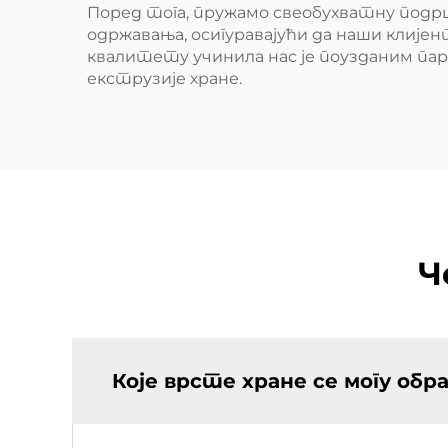
Поред тога, пружамо свеобухватну подрш
одржавања, осигуравајући да наши клије
квалитету учинила нас је поузданим па
екструзије хране.
Ч
Које врсте хране се могу о