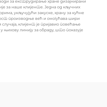
зводи за екструдирање хране дизајнирани
је за наше клијенте. Једна од кључних
ма, укључујући закуске, храну за кућне
ост производње већ и омогућава шири
лучаја, клијент је пријавио повећање
њихову линију за обраду, што показује