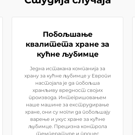
Побољшање
квалитета хране за
кућне љубимце
Једна истакана компанија за
храну за кућне љубимце у Европи
настојала је да побољша
хранљиву вредност својих
производа. Интегришовањем
наше машине за екструдирање
хране, они су могли да побољшају
варење и укус хране за кућне
љубимце. Прецизна контрола
температуре и процес