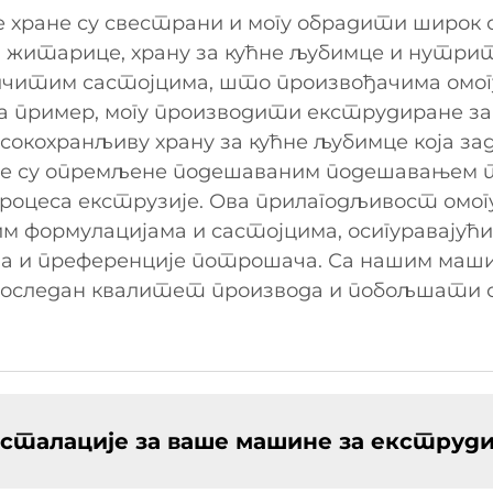
хране су свестрани и могу обрадити широк 
, житарице, храну за кућне љубимце и нутр
ичитим састојцима, што произвођачима омогу
а пример, могу производити екструдиране за
исокохранљиву храну за кућне љубимце која з
не су опремљене подешаваним подешавањем 
роцеса екструзије. Ова прилагодљивост омог
формулацијама и састојцима, осигуравајући 
и преференције потрошача. Са нашим маши
 доследан квалитет производа и побољшати 
сталације за ваше машине за екструд