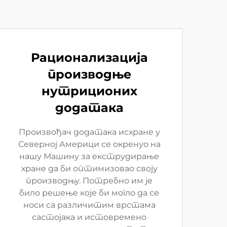
Рационализација
производње
нутриционих
додатака
Произвођач додатака исхране у
Северној Америци се окренуо на
нашу Машину за екструдирање
хране да би оптимизовао своју
производњу. Потребно им је
било решење које би могло да се
носи са различитим врстама
састојака и истовремено