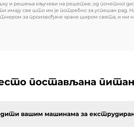
ку и решења кључеви на решетке, од почетног диз
нти имају све што им је потребно за успешан рад.
ртнером за произвођаче хране широм света, и ми 
есто постављана пита
брадити вашим машинама за екструдира