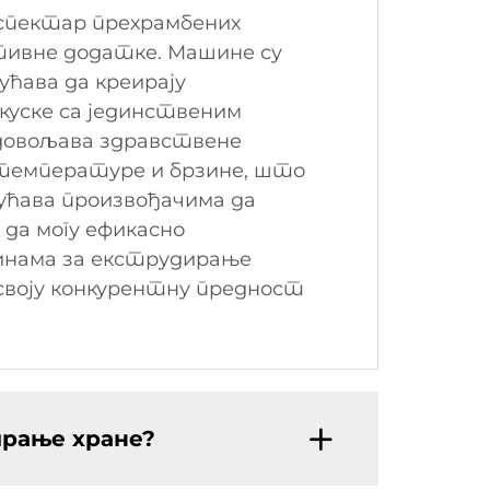
спектар прехрамбених
итивне додатке. Машине су
ћава да креирају
куске са јединственим
адовољава здравствене
температуре и брзине, што
ућава произвођачима да
да могу ефикасно
нама за екструдирање
своју конкурентну предност
ирање хране?