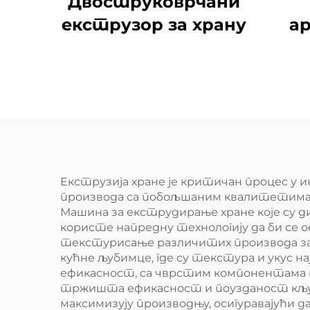
Двоструковрчани
екструзор за храну
а
Екструзија хране је критичан процес у 
производа са побољшаним квалитетима. 
Машина за екструдирање хране које су 
користе напредну технологију да би се 
текстурисање различитих производа за х
кућне љубимце, где су текстура и укус 
ефикасност, са чврстим компонентама к
тржишта ефикасност и поузданост кључ
максимизују производњу, осигуравајући 