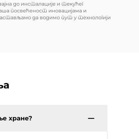
ајна до инсталације и текућег
 Наша посвећеност иновацијама и
настављамо да водимо пут у технологији
ња
ње хране?