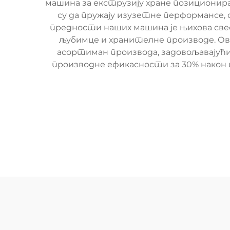
машина за екструзију хране позиционира
су да пружају изузетне перформансе, 
предности наших машина је њихова свес
љубимце и хранителне производе. Ов
асортиман производа, задовољавајући
производне ефикасности за 30% након 