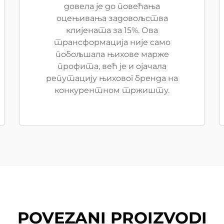
довела је до повећања
оцењивања задовољства
клијената за 15%. Ова
трансформација није само
побољшала њихове марже
профита, већ је и ојачала
репутацију њиховог бренда на
конкурентном тржишту.
POVEZANI PROIZVODI