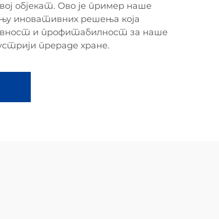
свој објекат. Ово је пример наше
њу иновативних решења која
ивност и профитабилност за наше
дустрији прераде хране.