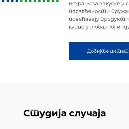
исхрану за закуске у 
посвећености пружа
повећавају продукт
купце у глобалној ин
Добијте цитат
Студија случаја