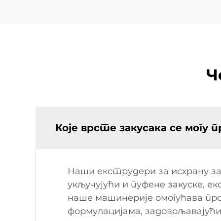
Ч
Које врсте закусака се могу
Наши екструдери за исхрану за
укључујући и пуфене закуске, 
наше машинерије омогућава пр
формулацијама, задовољавајућ