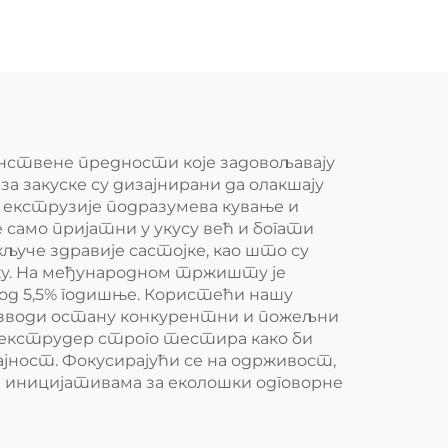
инствене предности које задовољавају
за закуске су дизајнирани да олакшају
екструзије подразумева кување и
само пријатни у укусу већ и богати
уче здравије састојке, као што су
ску. На међународном тржишту је
од 5,5% годишње. Користећи нашу
роизводи остану конкурентни и пожељни
 екструдер строго тестира како би
ност. Фокусирајући се на одрживост,
м иницијативама за еколошки одговорне