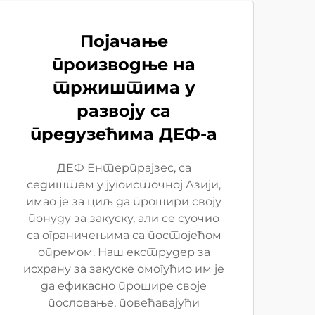
Појачање
производње на
тржиштима у
развоју са
предузећима ДЕФ-а
ДЕФ Ентерпрајзес, са
седиштем у југоисточној Азији,
имао је за циљ да прошири своју
понуду за закуску, али се суочио
са ограничењима са постојећом
опремом. Наш екструдер за
исхрану за закуске омогућио им је
да ефикасно прошире своје
пословање, повећавајући