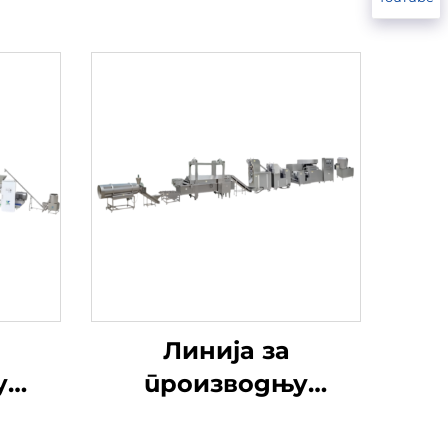
Линија за
у
производњу
ева
ЧинЧин Снаццхас