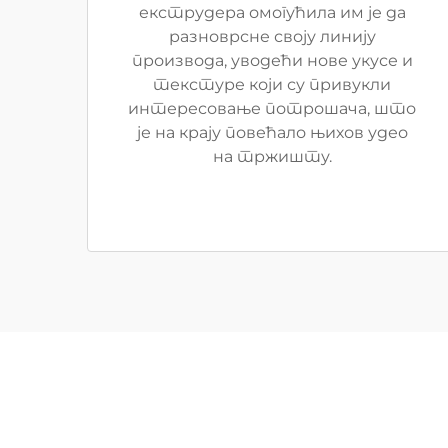
екструдера омогућила им је да
разноврсне своју линију
производа, уводећи нове укусе и
текстуре који су привукли
интересовање потрошача, што
је на крају повећало њихов удео
на тржишту.