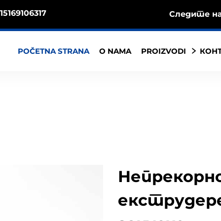
15169106317
Следите на
POČETNA STRANA
O NAMA
PROIZVODI
КОНТ
Непрекорн
екструдере