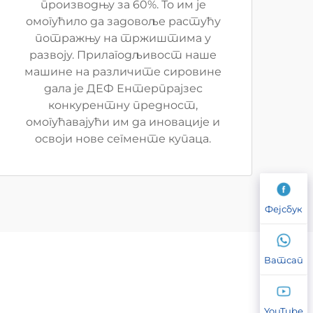
производњу за 60%. То им је
омогућило да задовоље растућу
потражњу на тржиштима у
развоју. Прилагодљивост наше
машине на различите сировине
дала је ДЕФ Ентерпрајзес
конкурентну предност,
омогућавајући им да иновације и
освоји нове сегменте купаца.
Фејсбук
Ватсап
YouTube