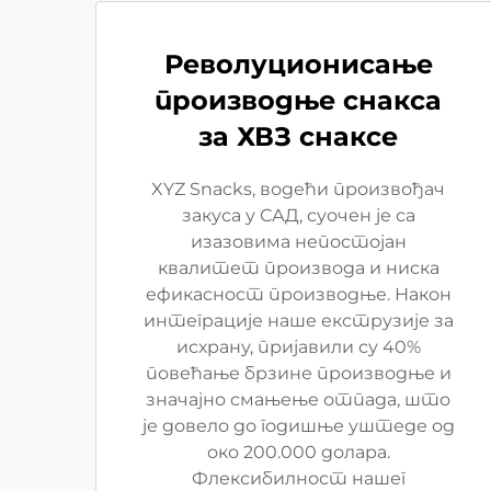
Револуционисање
производње снакса
за ХВЗ снаксе
XYZ Snacks, водећи произвођач
закуса у САД, суочен је са
изазовима непостојан
квалитет производа и ниска
ефикасност производње. Након
интеграције наше екструзије за
исхрану, пријавили су 40%
повећање брзине производње и
значајно смањење отпада, што
је довело до годишње уштеде од
око 200.000 долара.
Флексибилност нашег