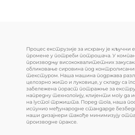
Процес екструзије за исхрану је кључни
промене у потреби потрошача. У компаније
производњу висококвалитетних закусак
обликовање сировина под контролисаним 
текстуром. Наша машина подржава различ
целозрно жито и луковице, у складу са 
забележена пораст потражње за екструд
напредну технологију, клијенти могу да
на густог тржишта. Поред тога, наша п
испунио међународне стандарде безбедн
наши дизајнери такође минимизују отпад
производне праксе.