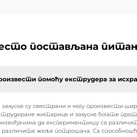
есто постављана пита
 произвести помоћу екструдера за исхра
 закуске су свестрани и могу произвести шир
екструдиране житарице и закуске богате пр
оизвођачима да експериментишу са различи
и различите жеље потрошача. Са способношћ