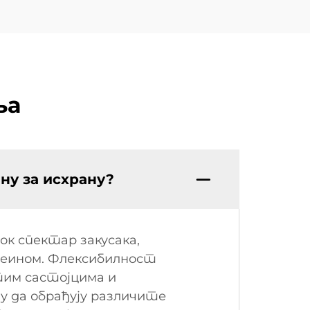
ња
ну за исхрану?
ок спектар закусака,
отеином. Флексибилност
тим састојцима и
у да обрађују различите