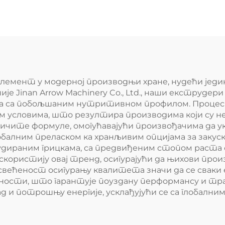
 елемент у модерној производњи хране, нудећи јед
 Jinan Arrow Machinery Co., Ltd., наши екструдери 
а са побољшаним нутритивном профилом. Процес 
условима, што резултира производима који су не 
ите формуле, омогућавајући произвођачима да укљ
глобалним преласком ка хранљивим опцијама за заку
ираним грицкама, са предвиђеним стопом раста 
 искористију овај тренд, осигурајући да њихови п
освећеност осигурању квалитета значи да се сваки
ости, што гарантује поуздану перформансу и трај
 и потрошњу енергије, усклађујући се са глобални