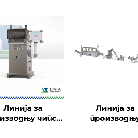
Линија за
Линија за
изводњу чипса
производњ
за пиринче
хлебних крош