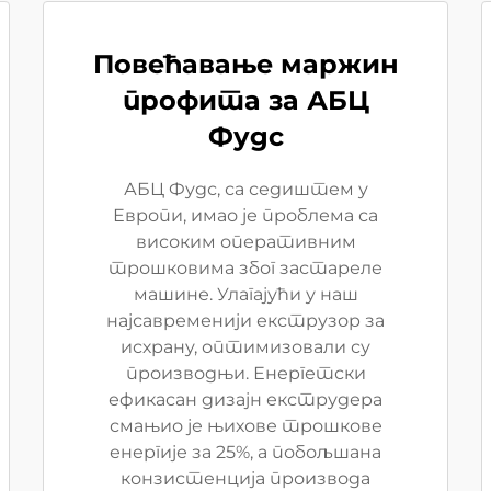
Повећавање маржин
профита за АБЦ
Фудс
АБЦ Фудс, са седиштем у
Европи, имао је проблема са
високим оперативним
трошковима због застареле
машине. Улагајући у наш
најсавременији екструзор за
исхрану, оптимизовали су
производњи. Енергетски
ефикасан дизајн екструдера
смањио је њихове трошкове
енергије за 25%, а побољшана
конзистенција производа