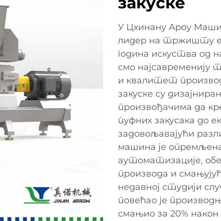
закуске
У Цхинану Ароу Маши
лидер на тржишту ек
година искуства од н
смо најсавременију т
и квалитет производ
закуске су дизајнира
произвођачима да кр
пуфних закусака до 
задовољавајући раз
машина је опремљен
аутоматизације, об
производа и смањују
недавној студији слу
повећао је производњ
смањио за 20% након 