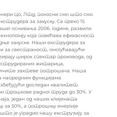
нери Цо, Лтд, поносни смо што смо
струдера за закуску. Са преко 15
ашег оснивања 2006. године, развили
ехнологију која повећава ефикасност
ње закуске. Наши екструдери за
ни за свестраност, омогућавајући
еирају широк спектар производа, од
екструдираних житарица,
личите захтеве потрошача. Наша
а напредним функцијама
езбеђујући доследан квалитет
ћи трошкове радног труда до 30%. У
чаја, један од наших клијената
у за 50%, а потрошњу енергије
што је уградио нашу екструзију за