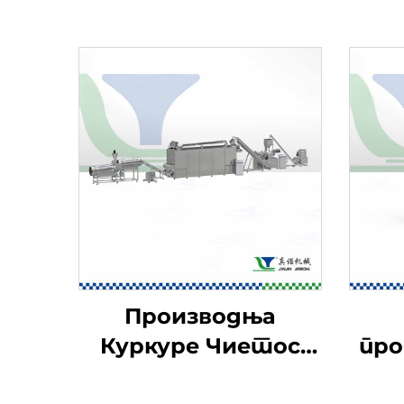
Производња
Куркуре Чиетос
про
Никнакс