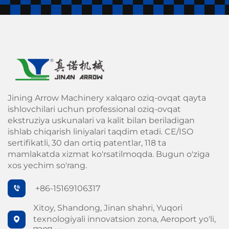
Jining Arrow Machinery xalqaro oziq-ovqat qayta
ishlovchilari uchun professional oziq-ovqat
ekstruziya uskunalari va kalit bilan beriladigan
ishlab chiqarish liniyalari taqdim etadi. CE/ISO
sertifikatli, 30 dan ortiq patentlar, 118 ta
mamlakatda xizmat ko'rsatilmoqda. Bugun o'ziga
xos yechim so'rang.
+86-15169106317
Xitoy, Shandong, Jinan shahri, Yuqori
texnologiyali innovatsion zona, Aeroport yo'li,