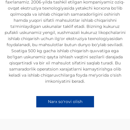
faxrlanamiz. 2006-yilda tashkil etilgan kompaniyamiz oziq-
ovqat ekstruziya texnologiyasida yetakchi korxona bo'lib
qolmoqda va ishlab chiqarish samaradorligini oshirish
hamda yuqori sifatli mahsulotlar ishlab chiqarishni
ta'minlaydigan uskunalar taklif etadi. Bizning kukuruz
pufakli uskunamiz yengil, xushmazali kukuruz likopchalarini
ishlab chiqarish uchun ilg'or ekstruziya texnologiyasidan
foydalanadi, bu mahsulotlar butun dunyo bo'ylab seviladi.
Soatiga 500 kg gacha ishlab chiqarish quvvatiga ega
bo'lgan uskunamiz qayta ishlash vaqtini sezilarli darajada
qisqartiradi va bir xil mahsulot sifatini saqlab turadi. Bu
samaradorlik operatsion xarajatlarni kamaytirishga olib
keladi va ishlab chiqaruvchilarga foyda me'yorida o'sish
imkoniyatini beradi.
Narx so'rovi olish