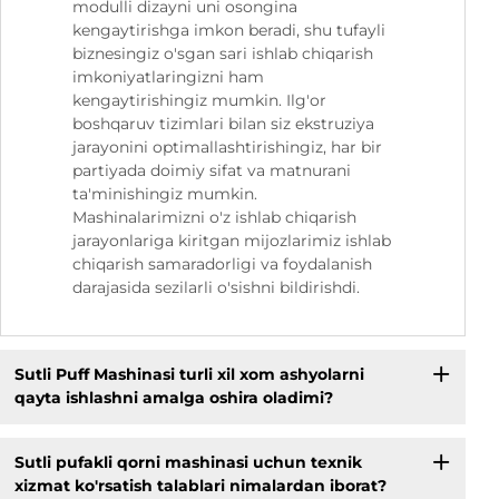
modulli dizayni uni osongina
kengaytirishga imkon beradi, shu tufayli
biznesingiz o'sgan sari ishlab chiqarish
imkoniyatlaringizni ham
kengaytirishingiz mumkin. Ilg'or
boshqaruv tizimlari bilan siz ekstruziya
jarayonini optimallashtirishingiz, har bir
partiyada doimiy sifat va matnurani
ta'minishingiz mumkin.
Mashinalarimizni o'z ishlab chiqarish
jarayonlariga kiritgan mijozlarimiz ishlab
chiqarish samaradorligi va foydalanish
darajasida sezilarli o'sishni bildirishdi.
Sutli Puff Mashinasi turli xil xom ashyolarni
qayta ishlashni amalga oshira oladimi?
Sutli pufakli qorni mashinasi uchun texnik
xizmat ko'rsatish talablari nimalardan iborat?