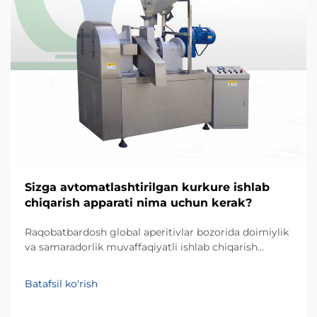
Sizga avtomatlashtirilgan kurkure ishlab
chiqarish apparati nima uchun kerak?
Raqobatbardosh global aperitivlar bozorida doimiylik
va samaradorlik muvaffaqiyatli ishlab chiqarish
biznesining ustunliklari hisoblanadi. Kurkure — o'ziga
xos noaniq shakli va qattiq matosi bilan mashhur
Batafsil ko'rish
ekstruziya qilingan kukunli aperitiv turidir, uning
ishlab chiqarilishi maxsus p...