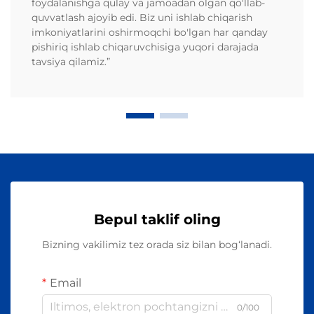
foydalanishga qulay va jamoadan olgan qo'llab-
quvvatlash ajoyib edi. Biz uni ishlab chiqarish
imkoniyatlarini oshirmoqchi bo'lgan har qanday
pishiriq ishlab chiqaruvchisiga yuqori darajada
tavsiya qilamiz.”
Bepul taklif oling
Bizning vakilimiz tez orada siz bilan bog‘lanadi.
Email
0/100