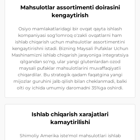
Mahsulotlar assortimenti doirasini
kengaytirish
Osiyo mamlakatlaridagi bir ovqat qayta ishlash
kompaniyasi sog'lomroq o'zakli ovqatlarni ham
ishlab chiqarish uchun mahsulotlar assortimentini
kengaytirishni istadi. Bizning Maysali Pufaklar Uchun
Mashinamizni ishlab chiqarish jarayoniga integratsiya
qilgandan so'ng, ular yangi glutenlardan ozod
maysali pufaklar mahsulotlarini muvaffaqiyatli
chiqardilar. Bu strategik qadam faqatgina yangi
mijozlar guruhini jalb qilish bilan cheklanmadi, balki
olti oy ichida umumiy daromadni 35%ga oshirdi.
Ishlab chiqarish xarajatlari
kamaytirilishi
Shimoliy Amerika iste'mol mahsulotlari ishlab