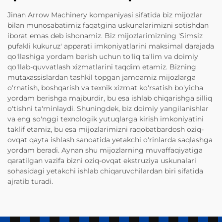
Jinan Arrow Machinery kompaniyasi sifatida biz mijozlar
bilan munosabatimiz faqatgina uskunalarimizni sotishdan
iborat emas deb ishonamiz. Biz mijozlarimizning 'Simsiz
pufakli kukuruz' apparati imkoniyatlarini maksimal darajada
qo'llashiga yordam berish uchun to'liq ta'lim va doimiy
qo'llab-quvvatlash xizmatlarini taqdim etamiz. Bizning
mutaxassislardan tashkil topgan jamoamiz mijozlarga
o'rnatish, boshqarish va texnik xizmat ko'rsatish bo'yicha
yordam berishga majburdir, bu esa ishlab chiqarishga silliq
o'tishni ta'minlaydi. Shuningdek, biz doimiy yangilanishlar
va eng so'nggi texnologik yutuqlarga kirish imkoniyatini
taklif etamiz, bu esa mijozlarimizni raqobatbardosh oziq-
ovqat qayta ishlash sanoatida yetakchi o'rinlarda saqlashga
yordam beradi. Aynan shu mijozlarning muvaffaqiyatiga
qaratilgan vazifa bizni oziq-ovqat ekstruziya uskunalari
sohasidagi yetakchi ishlab chiqaruvchilardan biri sifatida
ajratib turadi.