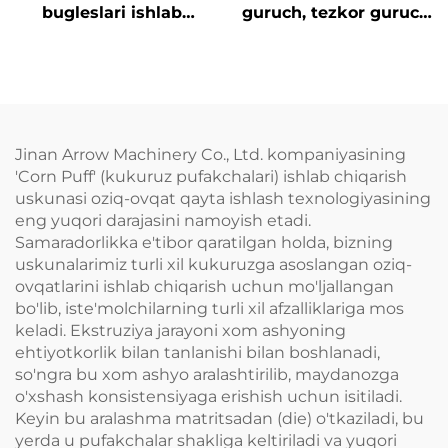
bugleslari ishlab
guruch, tezkor guruch
chiqarish liniyasi
va konjak guruchi
ishlab chiqarish
liniyasi
Jinan Arrow Machinery Co., Ltd. kompaniyasining
'Corn Puff' (kukuruz pufakchalari) ishlab chiqarish
uskunasi oziq-ovqat qayta ishlash texnologiyasining
eng yuqori darajasini namoyish etadi.
Samaradorlikka e'tibor qaratilgan holda, bizning
uskunalarimiz turli xil kukuruzga asoslangan oziq-
ovqatlarini ishlab chiqarish uchun mo'ljallangan
bo'lib, iste'molchilarning turli xil afzalliklariga mos
keladi. Ekstruziya jarayoni xom ashyoning
ehtiyotkorlik bilan tanlanishi bilan boshlanadi,
so'ngra bu xom ashyo aralashtirilib, maydanozga
o'xshash konsistensiyaga erishish uchun isitiladi.
Keyin bu aralashma matritsadan (die) o'tkaziladi, bu
yerda u pufakchalar shakliga keltiriladi va yuqori