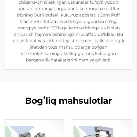
chiqaruvchisi eskirgan uskunalar tufayli yuqori
operatsion xarajatlarga duch kelmoqda edi. Ular
bizning Sutli pufakli kukuruz apparati (Corn Puff
Machine) sifatida investitsiya qilgandan so'ng,
energiya sarfini 20% ga kamaytirishga va ishlab
chiqarish hajmini oshirishga muvaffaq bo'ldilar. Bu
o'tish faqat xarajatlarni tejashni emas, balki ekologik
jihatdan toza mahsulotlarga bo'lgan
iste'molchilarning afzalligiga mos keladigan
barqarorlik harakatlarini ham yaxshiladi.
Bogʻliq mahsulotlar