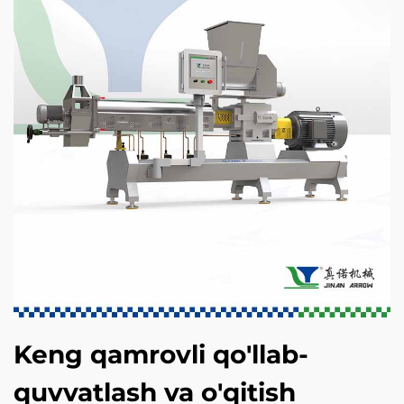
Keng qamrovli qo'llab-
quvvatlash va o'qitish