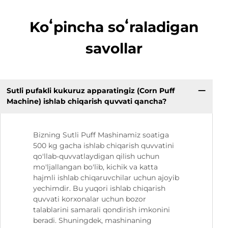
Koʻpincha soʻraladigan
savollar
Sutli pufakli kukuruz apparatingiz (Corn Puff
Machine) ishlab chiqarish quvvati qancha?
Bizning Sutli Puff Mashinamiz soatiga
500 kg gacha ishlab chiqarish quvvatini
qo'llab-quvvatlaydigan qilish uchun
mo'ljallangan bo'lib, kichik va katta
hajmli ishlab chiqaruvchilar uchun ajoyib
yechimdir. Bu yuqori ishlab chiqarish
quvvati korxonalar uchun bozor
talablarini samarali qondirish imkonini
beradi. Shuningdek, mashinaning