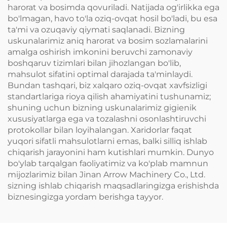
harorat va bosimda qovuriladi. Natijada og'irlikka ega
bo'lmagan, havo to'la oziq-ovqat hosil bo'ladi, bu esa
ta'mi va ozuqaviy qiymati saqlanadi. Bizning
uskunalarimiz aniq harorat va bosim sozlamalarini
amalga oshirish imkonini beruvchi zamonaviy
boshqaruv tizimlari bilan jihozlangan bo'lib,
mahsulot sifatini optimal darajada ta'minlaydi.
Bundan tashqari, biz xalqaro oziq-ovqat xavfsizligi
standartlariga rioya qilish ahamiyatini tushunamiz;
shuning uchun bizning uskunalarimiz gigienik
xususiyatlarga ega va tozalashni osonlashtiruvchi
protokollar bilan loyihalangan. Xaridorlar faqat
yuqori sifatli mahsulotlarni emas, balki silliq ishlab
chiqarish jarayonini ham kutishlari mumkin. Dunyo
bo'ylab tarqalgan faoliyatimiz va ko'plab mamnun
mijozlarimiz bilan Jinan Arrow Machinery Co., Ltd.
sizning ishlab chiqarish maqsadlaringizga erishishda
biznesingizga yordam berishga tayyor.