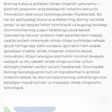
Bizning kukuruz pufaklari ishlab chiqarish uskunamiz —
pishirish jarayonini aniq boshqarish imkonini beruvchi
innovatsion ekstruziya texnologiyasidan foydalanadi. Bu
har bir partiyadagi kukuruz pufaklarining doimiy ravishda
yengil va qo‘rqoq bo‘lishini ta'minlaydi va bugungi kundagi
iste'molchilarning yuqori talablariga javob beradi.
Uskunaning harorat va bosim kabi parametrlarni haqiqiy
vaqtda sozlash imkoniyati ishlab chiqaruvchilarga nafaqat
ajoyib ta'mga ega, balki ozuqaviy qiymatini ham saqlab
qoladigan o'zaklar ishlab chiqarish imkonini beradi.
Innovatsion dizayn energiya iste'molini minimal darajada
saqlaydi va shu sababli ishlab chiqaruvchilar uchun
ekologik jihatdan xavfsiz variant hisoblanadi. Shuningdek,
bizning texnologiyamiz turli xil ingredientlarni qo'shish
imkonini beradi, bu esa turli bozorlarning xohishlariga mos
keladigan noyob ta'mlar va matssalar ishlab chiqarishni
ta'minlaydi.