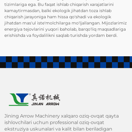
tizimlariga ega. Bu faqat ishlab chiqarish xarajatlarini
kamaytirmasdan, balki ekologik jihatdan toza ishlab
chiqarish jarayoniga ham hissa qo'shadi va ekologik
jihatdan mas'ul iste'molchilarga mo'ljallangan. Mijozlarimiz
energiya tejovlarini yuqori baholab, barqo'liq maqsadlariga
erishishda va foydalilikni saqlab turishda yordam berdi.
Jining Arrow Machinery xalqaro oziq-ovqat qayta
ishlovchilari uchun professional oziq-ovqat
ekstruziya uskunalari va kalit bilan beriladigan