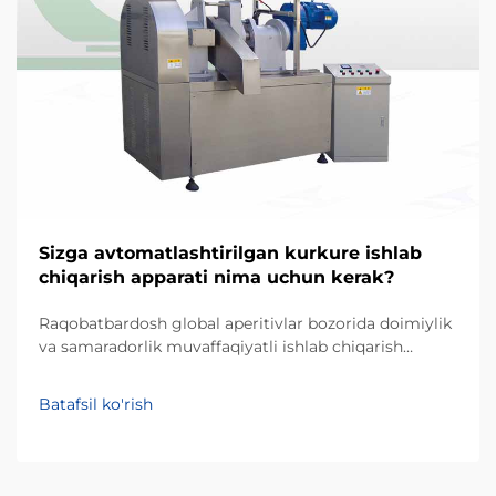
Sizga avtomatlashtirilgan kurkure ishlab
chiqarish apparati nima uchun kerak?
Raqobatbardosh global aperitivlar bozorida doimiylik
va samaradorlik muvaffaqiyatli ishlab chiqarish
biznesining ustunliklari hisoblanadi. Kurkure — o'ziga
xos noaniq shakli va qattiq matosi bilan mashhur
Batafsil ko'rish
ekstruziya qilingan kukunli aperitiv turidir, uning
ishlab chiqarilishi maxsus p...