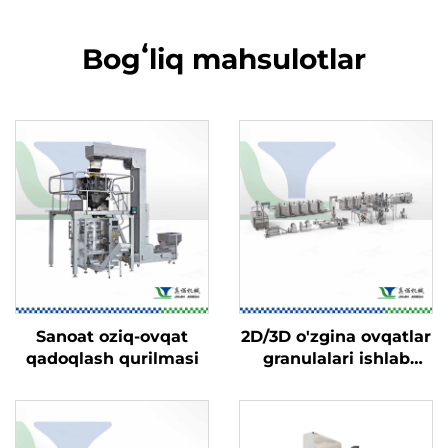
Bogʻliq mahsulotlar
Sanoat oziq-ovqat
2D/3D o'zgina ovqatlar
qadoqlash qurilmasi
granulalari ishlab
chiqarish liniyasi