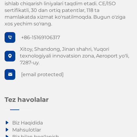
ishlab chiqarish liniyalari taqdim etadi. CE/ISO
sertifikatli, 30 dan ortiq patentlar, 118 ta
mamlakatda xizmat ko'rsatilmoqda. Bugun o'ziga
xos yechim so'rang.
+86-15169106317
Xitoy, Shandong, Jinan shahri, Yuqori
texnologiyali innovatsion zona, Aeroport yo'li,
7287-uy.
[email protected]
Tez havolalar
Biz Haqidida
Mahsulotlar
Biz bilan bog'lanish