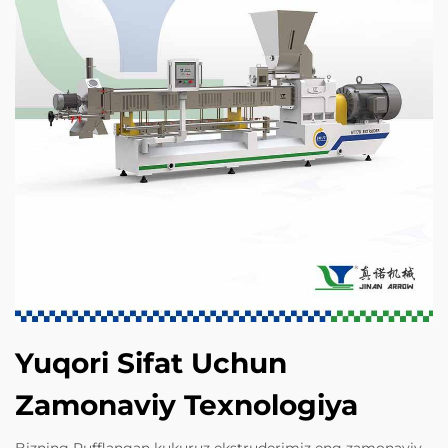
Yuqori Sifat Uchun
Zamonaviy Texnologiya
Bizning Pufflangan kukuruz ekstruderimiz eng zamonaviy