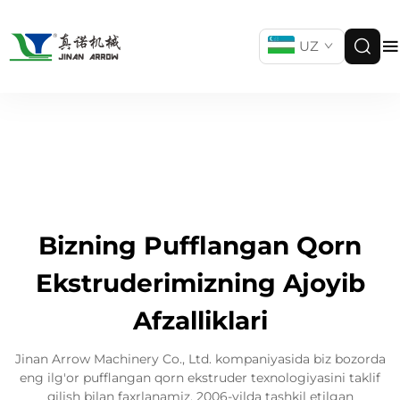
UZ
Bizning Pufflangan Qorn
Ekstruderimizning Ajoyib
Afzalliklari
Jinan Arrow Machinery Co., Ltd. kompaniyasida biz bozorda
eng ilg'or pufflangan qorn ekstruder texnologiyasini taklif
qilish bilan faxrlanamiz. 2006-yilda tashkil etilgan