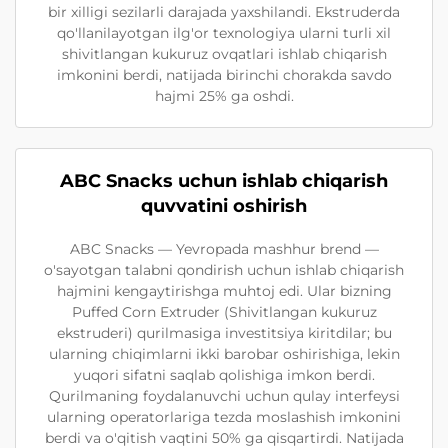
bir xilligi sezilarli darajada yaxshilandi. Ekstruderda
qo'llanilayotgan ilg'or texnologiya ularni turli xil
shivitlangan kukuruz ovqatlari ishlab chiqarish
imkonini berdi, natijada birinchi chorakda savdo
hajmi 25% ga oshdi.
ABC Snacks uchun ishlab chiqarish
quvvatini oshirish
ABC Snacks — Yevropada mashhur brend —
o'sayotgan talabni qondirish uchun ishlab chiqarish
hajmini kengaytirishga muhtoj edi. Ular bizning
Puffed Corn Extruder (Shivitlangan kukuruz
ekstruderi) qurilmasiga investitsiya kiritdilar; bu
ularning chiqimlarni ikki barobar oshirishiga, lekin
yuqori sifatni saqlab qolishiga imkon berdi.
Qurilmaning foydalanuvchi uchun qulay interfeysi
ularning operatorlariga tezda moslashish imkonini
berdi va o'qitish vaqtini 50% ga qisqartirdi. Natijada