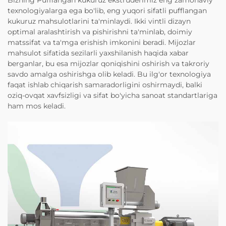
texnologiyalarga ega bo'lib, eng yuqori sifatli pufflangan
kukuruz mahsulotlarini ta'minlaydi. Ikki vintli dizayn
optimal aralashtirish va pishirishni ta'minlab, doimiy
matssifat va ta'mga erishish imkonini beradi. Mijozlar
mahsulot sifatida sezilarli yaxshilanish haqida xabar
berganlar, bu esa mijozlar qoniqishini oshirish va takroriy
savdo amalga oshirishga olib keladi. Bu ilg'or texnologiya
faqat ishlab chiqarish samaradorligini oshirmaydi, balki
oziq-ovqat xavfsizligi va sifat bo'yicha sanoat standartlariga
ham mos keladi.