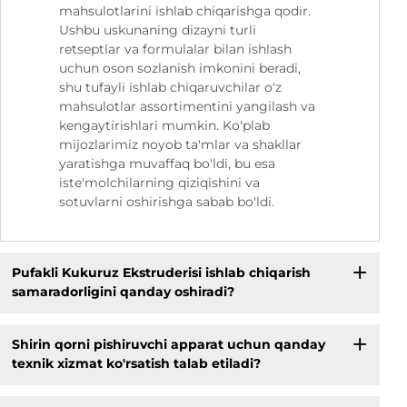
mahsulotlarini ishlab chiqarishga qodir.
Ushbu uskunaning dizayni turli
retseptlar va formulalar bilan ishlash
uchun oson sozlanish imkonini beradi,
shu tufayli ishlab chiqaruvchilar o'z
mahsulotlar assortimentini yangilash va
kengaytirishlari mumkin. Ko'plab
mijozlarimiz noyob ta'mlar va shakllar
yaratishga muvaffaq bo'ldi, bu esa
iste'molchilarning qiziqishini va
sotuvlarni oshirishga sabab bo'ldi.
Pufakli Kukuruz Ekstruderisi ishlab chiqarish
samaradorligini qanday oshiradi?
Shirin qorni pishiruvchi apparat uchun qanday
texnik xizmat ko'rsatish talab etiladi?