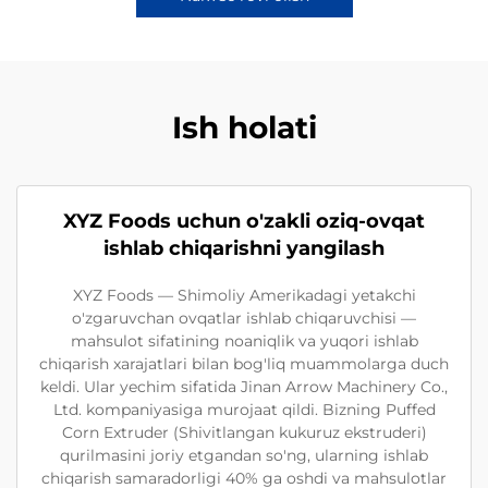
Ish holati
XYZ Foods uchun o'zakli oziq-ovqat
ishlab chiqarishni yangilash
XYZ Foods — Shimoliy Amerikadagi yetakchi
o'zgaruvchan ovqatlar ishlab chiqaruvchisi —
mahsulot sifatining noaniqlik va yuqori ishlab
chiqarish xarajatlari bilan bog'liq muammolarga duch
keldi. Ular yechim sifatida Jinan Arrow Machinery Co.,
Ltd. kompaniyasiga murojaat qildi. Bizning Puffed
Corn Extruder (Shivitlangan kukuruz ekstruderi)
qurilmasini joriy etgandan so'ng, ularning ishlab
chiqarish samaradorligi 40% ga oshdi va mahsulotlar