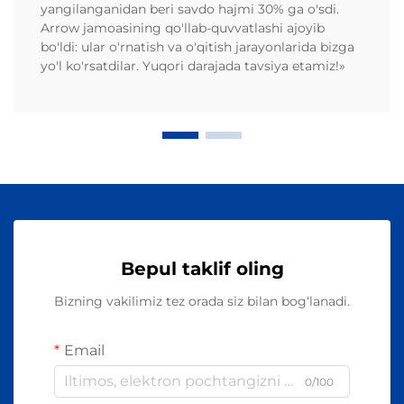
yangilanganidan beri savdo hajmi 30% ga o'sdi.
Arrow jamoasining qo'llab-quvvatlashi ajoyib
bo'ldi: ular o'rnatish va o'qitish jarayonlarida bizga
yo'l ko'rsatdilar. Yuqori darajada tavsiya etamiz!»
Bepul taklif oling
Bizning vakilimiz tez orada siz bilan bog‘lanadi.
Email
0/100