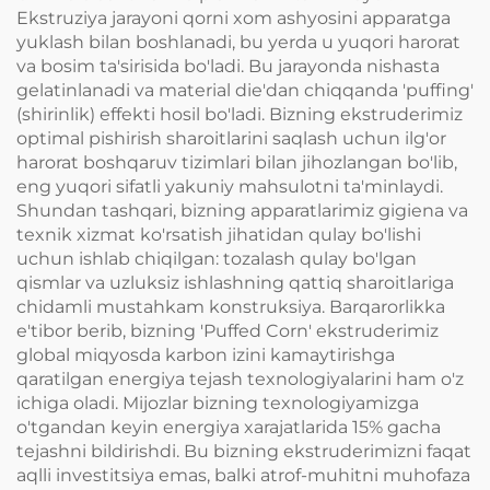
Ekstruziya jarayoni qorni xom ashyosini apparatga
yuklash bilan boshlanadi, bu yerda u yuqori harorat
va bosim ta'sirisida bo'ladi. Bu jarayonda nishasta
gelatinlanadi va material die'dan chiqqanda 'puffing'
(shirinlik) effekti hosil bo'ladi. Bizning ekstruderimiz
optimal pishirish sharoitlarini saqlash uchun ilg'or
harorat boshqaruv tizimlari bilan jihozlangan bo'lib,
eng yuqori sifatli yakuniy mahsulotni ta'minlaydi.
Shundan tashqari, bizning apparatlarimiz gigiena va
texnik xizmat ko'rsatish jihatidan qulay bo'lishi
uchun ishlab chiqilgan: tozalash qulay bo'lgan
qismlar va uzluksiz ishlashning qattiq sharoitlariga
chidamli mustahkam konstruksiya. Barqarorlikka
e'tibor berib, bizning 'Puffed Corn' ekstruderimiz
global miqyosda karbon izini kamaytirishga
qaratilgan energiya tejash texnologiyalarini ham o'z
ichiga oladi. Mijozlar bizning texnologiyamizga
o'tgandan keyin energiya xarajatlarida 15% gacha
tejashni bildirishdi. Bu bizning ekstruderimizni faqat
aqlli investitsiya emas, balki atrof-muhitni muhofaza