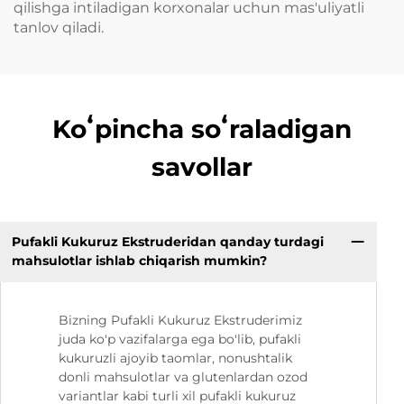
qilishga intiladigan korxonalar uchun mas'uliyatli
tanlov qiladi.
Koʻpincha soʻraladigan
savollar
Pufakli Kukuruz Ekstruderidan qanday turdagi
mahsulotlar ishlab chiqarish mumkin?
Bizning Pufakli Kukuruz Ekstruderimiz
juda ko'p vazifalarga ega bo'lib, pufakli
kukuruzli ajoyib taomlar, nonushtalik
donli mahsulotlar va glutenlardan ozod
variantlar kabi turli xil pufakli kukuruz