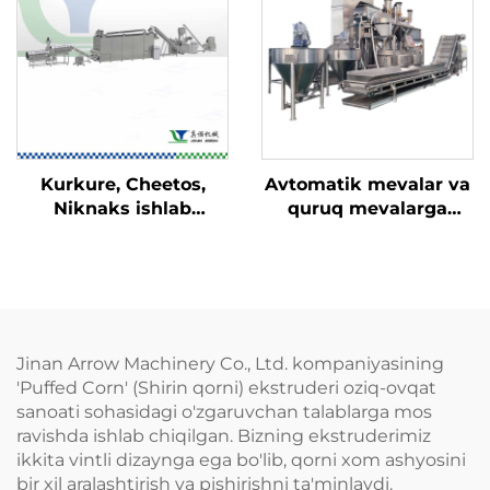
Kurkure, Cheetos,
Avtomatik mevalar va
Niknaks ishlab
quruq mevalarga
chiqarish liniyasi
qoplam beruvchi
apparat
Jinan Arrow Machinery Co., Ltd. kompaniyasining
'Puffed Corn' (Shirin qorni) ekstruderi oziq-ovqat
sanoati sohasidagi o'zgaruvchan talablarga mos
ravishda ishlab chiqilgan. Bizning ekstruderimiz
ikkita vintli dizaynga ega bo'lib, qorni xom ashyosini
bir xil aralashtirish va pishirishni ta'minlaydi.