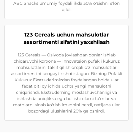
ABC Snacks umumiy foydalilikda 30% o'sishni e'lon
qildi.
123 Cereals uchun mahsulotlar
assortimenti sifatini yaxshilash
123 Cereals — Osiyoda joylashgan donlar ishlab
chiqaruvchi korxona — innovatsion pufakli kukuruz
mahsulotlarini taklif qilish orqali o'z mahsulotlar
assortimentini kengaytirishni istagan. Bizning Pufakli
Kukuruz Ekstruderimizdan foydalangan holda ular
faqat olti oy ichida uchta yangi mahsulotni
chiqarishdi. Ekstruderning moslashuvchanligi va
ishlashda aniqlikka ega bo'lishi ularni ta'mlar va
matolarni sinab ko'rish imkonini berdi, natijada ular
bozordagi ulushlarini 20% ga oshirdi.