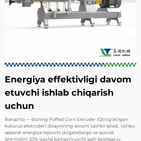
Energiya effektivligi davom
etuvchi ishlab chiqarish
uchun
Barqo'liq — bizning Puffed Corn Extruder (Qo'zg'atilgan
kukuruz ekstruder) dizaynining asosini tashkil qiladi. Ushbu
apparat energiya tejovchi dvigatellarga va quvvat
iste'molini 30% gacha kamaytiruvchi aqlli boshqaruv