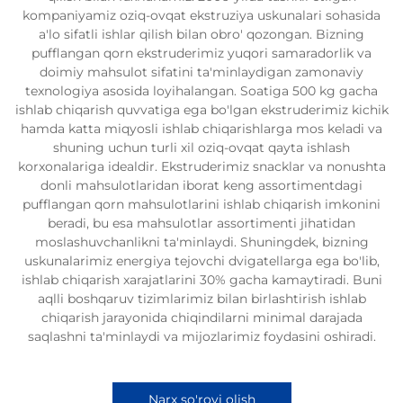
kompaniyamiz oziq-ovqat ekstruziya uskunalari sohasida
a'lo sifatli ishlar qilish bilan obro' qozongan. Bizning
pufflangan qorn ekstruderimiz yuqori samaradorlik va
doimiy mahsulot sifatini ta'minlaydigan zamonaviy
texnologiya asosida loyihalangan. Soatiga 500 kg gacha
ishlab chiqarish quvvatiga ega bo'lgan ekstruderimiz kichik
hamda katta miqyosli ishlab chiqarishlarga mos keladi va
shuning uchun turli xil oziq-ovqat qayta ishlash
korxonalariga idealdir. Ekstruderimiz snacklar va nonushta
donli mahsulotlaridan iborat keng assortimentdagi
pufflangan qorn mahsulotlarini ishlab chiqarish imkonini
beradi, bu esa mahsulotlar assortimenti jihatidan
moslashuvchanlikni ta'minlaydi. Shuningdek, bizning
uskunalarimiz energiya tejovchi dvigatellarga ega bo'lib,
ishlab chiqarish xarajatlarini 30% gacha kamaytiradi. Buni
aqlli boshqaruv tizimlarimiz bilan birlashtirish ishlab
chiqarish jarayonida chiqindilarni minimal darajada
saqlashni ta'minlaydi va mijozlarimiz foydasini oshiradi.
Narx so'rovi olish