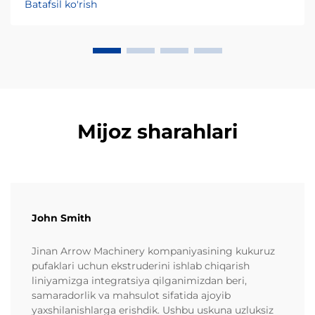
Batafsil ko'rish
iste'molchilarning afzalliklarini chuqur tushunishdan
boshlanadi. Qorn chiplari asosan qorn unidan yoki
masa dan tayyorlanadi va ... ularga ulg'urish bozorida
katta ulushni egallaydi.
Mijoz sharahlari
John Smith
Jinan Arrow Machinery kompaniyasining kukuruz
pufaklari uchun ekstruderini ishlab chiqarish
liniyamizga integratsiya qilganimizdan beri,
samaradorlik va mahsulot sifatida ajoyib
yaxshilanishlarga erishdik. Ushbu uskuna uzluksiz