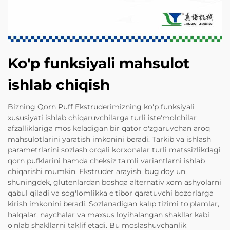
Ko'p funksiyali mahsulot
ishlab chiqish
Bizning Qorn Puff Ekstruderimizning ko'p funksiyali
xususiyati ishlab chiqaruvchilarga turli iste'molchilar
afzalliklariga mos keladigan bir qator o'zgaruvchan aroq
mahsulotlarini yaratish imkonini beradi. Tarkib va ishlash
parametrlarini sozlash orqali korxonalar turli matssizlikdagi
qorn pufklarini hamda cheksiz ta'mli variantlarni ishlab
chiqarishi mumkin. Ekstruder arayish, bug'doy un,
shuningdek, glutenlardan boshqa alternativ xom ashyolarni
qabul qiladi va sog'lomlikka e'tibor qaratuvchi bozorlarga
kirish imkonini beradi. Sozlanadigan kalıp tizimi to'plamlar,
halqalar, naychalar va maxsus loyihalangan shakllar kabi
o'nlab shakllarni taklif etadi. Bu moslashuvchanlik