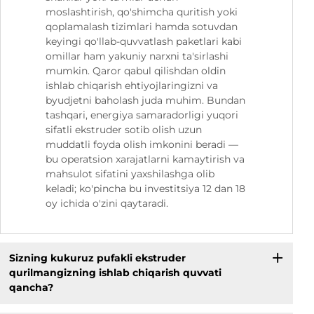
moslashtirish, qo'shimcha quritish yoki
qoplamalash tizimlari hamda sotuvdan
keyingi qo'llab-quvvatlash paketlari kabi
omillar ham yakuniy narxni ta'sirlashi
mumkin. Qaror qabul qilishdan oldin
ishlab chiqarish ehtiyojlaringizni va
byudjetni baholash juda muhim. Bundan
tashqari, energiya samaradorligi yuqori
sifatli ekstruder sotib olish uzun
muddatli foyda olish imkonini beradi —
bu operatsion xarajatlarni kamaytirish va
mahsulot sifatini yaxshilashga olib
keladi; ko'pincha bu investitsiya 12 dan 18
oy ichida o'zini qaytaradi.
Sizning kukuruz pufakli ekstruder
qurilmangizning ishlab chiqarish quvvati
qancha?