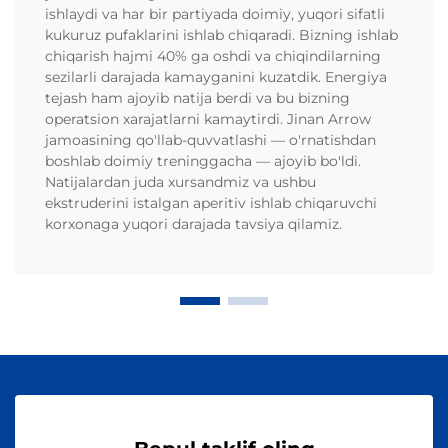
ishlaydi va har bir partiyada doimiy, yuqori sifatli
kukuruz pufaklarini ishlab chiqaradi. Bizning ishlab
chiqarish hajmi 40% ga oshdi va chiqindilarning
sezilarli darajada kamayganini kuzatdik. Energiya
tejash ham ajoyib natija berdi va bu bizning
operatsion xarajatlarni kamaytirdi. Jinan Arrow
jamoasining qo'llab-quvvatlashi — o'rnatishdan
boshlab doimiy treninggacha — ajoyib bo'ldi.
Natijalardan juda xursandmiz va ushbu
ekstruderini istalgan aperitiv ishlab chiqaruvchi
korxonaga yuqori darajada tavsiya qilamiz.