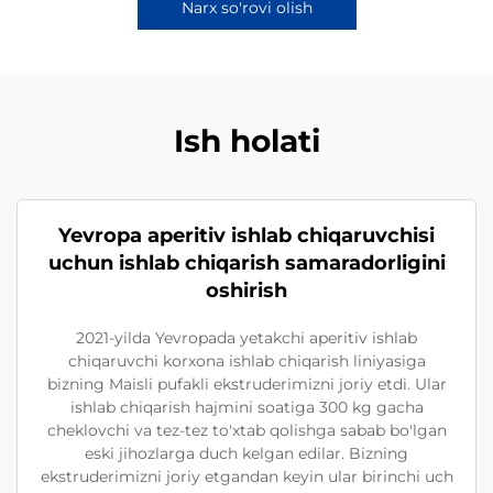
Narx so'rovi olish
Ish holati
Yevropa aperitiv ishlab chiqaruvchisi
uchun ishlab chiqarish samaradorligini
oshirish
2021-yilda Yevropada yetakchi aperitiv ishlab
chiqaruvchi korxona ishlab chiqarish liniyasiga
bizning Maisli pufakli ekstruderimizni joriy etdi. Ular
ishlab chiqarish hajmini soatiga 300 kg gacha
cheklovchi va tez-tez to'xtab qolishga sabab bo'lgan
eski jihozlarga duch kelgan edilar. Bizning
ekstruderimizni joriy etgandan keyin ular birinchi uch