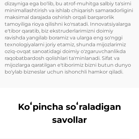
dizayniga ega bo'lib, bu atrof-muhitga salbiy ta'sirni
minimallashtirish va ishlab chiqarish samaradorligini
maksimal darajada oshirish orqali barqarorlik
tamoyiliga rioya qilishni ko'rsatadi. Innovatsiyalarga
e'tibor qaratib, biz ekstruderlarimizni doimiy
ravishda yangilab boramiz va ularga eng so'nggi
texnologiyalarni joriy etamiz, shunda mijozlarimiz
oziq-ovqat sanoatidagi doimiy o'zgaruvchanlikda
raqobatbardosh qolishlari ta'minlanadi. Sifat va
mijozlarga qaratilgan e'tiborimiz bizni butun dunyo
bo'ylab bizneslar uchun ishonchli hamkor qiladi.
Koʻpincha soʻraladigan
savollar