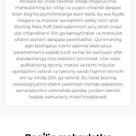
Afrikalik bir o'zak taomlar ishlab chiqaruvchisi
mahsulotning bir xilligi va yuqori chiqindi darajasi
bilan bog'liq qiyinchiliklarga duch keldi, bu esa foyda
chegara va mijozlar qoniqishini salbiy ta'sir qildi.
Bizning Mais Puff Ekstruderimizni joriy etish orqali
ular chiqindilarni 15% ga kamaytirdilar va mahsulot
sifatini sezilarli darajada yaxshiladilar. Qurilmaning
aqlli boshqaruv tizimi optimal ekstruziya
parametrlarini saqlab turdi va har bir partiyani sifat
standartlariga mos kelishini ta'minladi. Ular mais
pufklarining doimiy matosi va ta'mi mijozlar
qoniqishini oshirdi va takroriy savdo hajmini birinchi
olti oy ichida 20% ga oshirdi. Bu holat bizning
texnologiyamiz sifatni yaxshilash hamda operatsion
samaradorlikni oshirishda qanday yordam berishi
haqida namunaviy misol hisoblanadi.