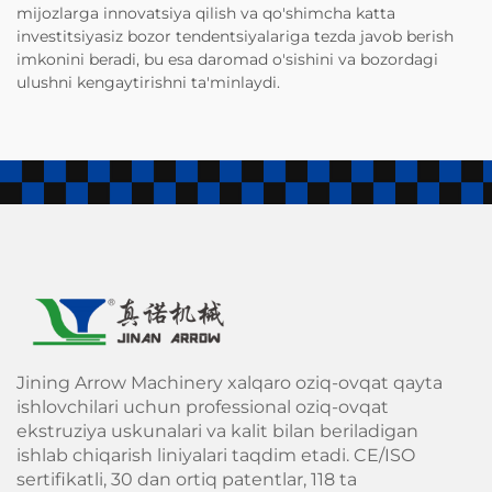
mijozlarga innovatsiya qilish va qo'shimcha katta
investitsiyasiz bozor tendentsiyalariga tezda javob berish
imkonini beradi, bu esa daromad o'sishini va bozordagi
ulushni kengaytirishni ta'minlaydi.
Jining Arrow Machinery xalqaro oziq-ovqat qayta
ishlovchilari uchun professional oziq-ovqat
ekstruziya uskunalari va kalit bilan beriladigan
ishlab chiqarish liniyalari taqdim etadi. CE/ISO
sertifikatli, 30 dan ortiq patentlar, 118 ta