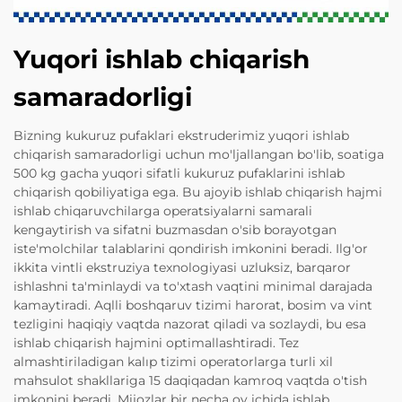
Yuqori ishlab chiqarish
samaradorligi
Bizning kukuruz pufaklari ekstruderimiz yuqori ishlab
chiqarish samaradorligi uchun mo'ljallangan bo'lib, soatiga
500 kg gacha yuqori sifatli kukuruz pufaklarini ishlab
chiqarish qobiliyatiga ega. Bu ajoyib ishlab chiqarish hajmi
ishlab chiqaruvchilarga operatsiyalarni samarali
kengaytirish va sifatni buzmasdan o'sib borayotgan
iste'molchilar talablarini qondirish imkonini beradi. Ilg'or
ikkita vintli ekstruziya texnologiyasi uzluksiz, barqaror
ishlashni ta'minlaydi va to'xtash vaqtini minimal darajada
kamaytiradi. Aqlli boshqaruv tizimi harorat, bosim va vint
tezligini haqiqiy vaqtda nazorat qiladi va sozlaydi, bu esa
ishlab chiqarish hajmini optimallashtiradi. Tez
almashtiriladigan kalıp tizimi operatorlarga turli xil
mahsulot shakllariga 15 daqiqadan kamroq vaqtda o'tish
imkonini beradi. Mijozlar bir necha oy ichida ishlab