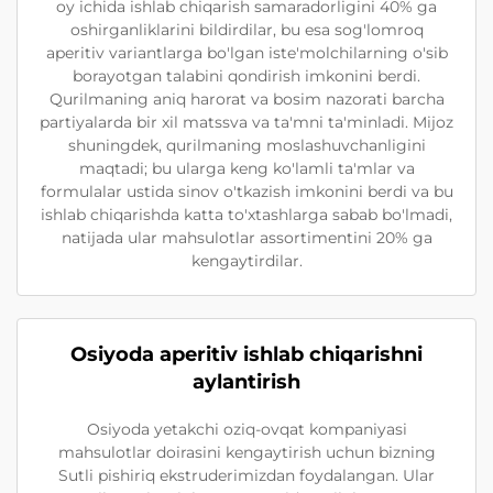
oy ichida ishlab chiqarish samaradorligini 40% ga
oshirganliklarini bildirdilar, bu esa sog'lomroq
aperitiv variantlarga bo'lgan iste'molchilarning o'sib
borayotgan talabini qondirish imkonini berdi.
Qurilmaning aniq harorat va bosim nazorati barcha
partiyalarda bir xil matssva va ta'mni ta'minladi. Mijoz
shuningdek, qurilmaning moslashuvchanligini
maqtadi; bu ularga keng ko'lamli ta'mlar va
formulalar ustida sinov o'tkazish imkonini berdi va bu
ishlab chiqarishda katta to'xtashlarga sabab bo'lmadi,
natijada ular mahsulotlar assortimentini 20% ga
kengaytirdilar.
Osiyoda aperitiv ishlab chiqarishni
aylantirish
Osiyoda yetakchi oziq-ovqat kompaniyasi
mahsulotlar doirasini kengaytirish uchun bizning
Sutli pishiriq ekstruderimizdan foydalangan. Ular