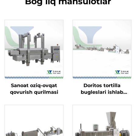
Bogʻliq mahsulotlar
Sanoat oziq-ovqat
Doritos tortilla
qovurish qurilmasi
bugleslari ishlab
chiqarish liniyasi