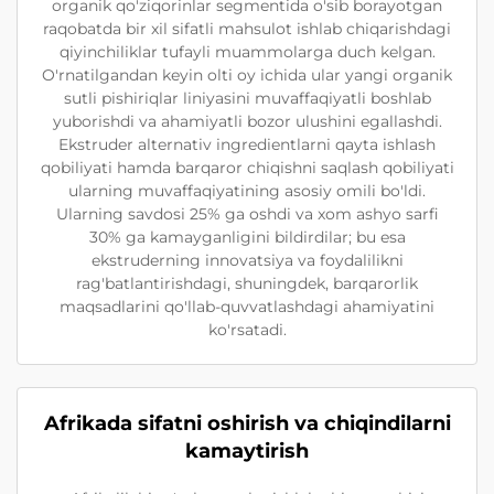
organik qo'ziqorinlar segmentida o'sib borayotgan
raqobatda bir xil sifatli mahsulot ishlab chiqarishdagi
qiyinchiliklar tufayli muammolarga duch kelgan.
O'rnatilgandan keyin olti oy ichida ular yangi organik
sutli pishiriqlar liniyasini muvaffaqiyatli boshlab
yuborishdi va ahamiyatli bozor ulushini egallashdi.
Ekstruder alternativ ingredientlarni qayta ishlash
qobiliyati hamda barqaror chiqishni saqlash qobiliyati
ularning muvaffaqiyatining asosiy omili bo'ldi.
Ularning savdosi 25% ga oshdi va xom ashyo sarfi
30% ga kamayganligini bildirdilar; bu esa
ekstruderning innovatsiya va foydalilikni
rag'batlantirishdagi, shuningdek, barqarorlik
maqsadlarini qo'llab-quvvatlashdagi ahamiyatini
ko'rsatadi.
Afrikada sifatni oshirish va chiqindilarni
kamaytirish