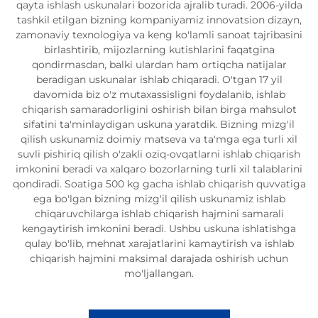
qayta ishlash uskunalari bozorida ajralib turadi. 2006-yilda
tashkil etilgan bizning kompaniyamiz innovatsion dizayn,
zamonaviy texnologiya va keng ko'lamli sanoat tajribasini
birlashtirib, mijozlarning kutishlarini faqatgina
qondirmasdan, balki ulardan ham ortiqcha natijalar
beradigan uskunalar ishlab chiqaradi. O'tgan 17 yil
davomida biz o'z mutaxassisligni foydalanib, ishlab
chiqarish samaradorligini oshirish bilan birga mahsulot
sifatini ta'minlaydigan uskuna yaratdik. Bizning mizg'il
qilish uskunamiz doimiy matseva va ta'mga ega turli xil
suvli pishiriq qilish o'zakli oziq-ovqatlarni ishlab chiqarish
imkonini beradi va xalqaro bozorlarning turli xil talablarini
qondiradi. Soatiga 500 kg gacha ishlab chiqarish quvvatiga
ega bo'lgan bizning mizg'il qilish uskunamiz ishlab
chiqaruvchilarga ishlab chiqarish hajmini samarali
kengaytirish imkonini beradi. Ushbu uskuna ishlatishga
qulay bo'lib, mehnat xarajatlarini kamaytirish va ishlab
chiqarish hajmini maksimal darajada oshirish uchun
mo'ljallangan.