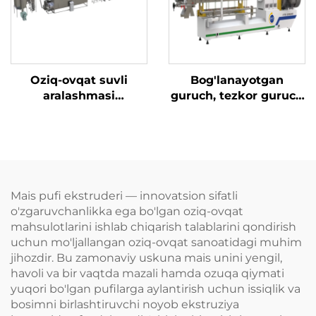
Oziq-ovqat suvli
Bog'lanayotgan
aralashmasi
guruch, tezkor guruch
(nutritsiya) chaqaloq
va konjak guruchi
suvli aralashmasi
ishlab chiqarish
ishlab chiqarish
liniyasi
liniyasi
Mais pufi ekstruderi — innovatsion sifatli
o'zgaruvchanlikka ega bo'lgan oziq-ovqat
mahsulotlarini ishlab chiqarish talablarini qondirish
uchun mo'ljallangan oziq-ovqat sanoatidagi muhim
jihozdir. Bu zamonaviy uskuna mais unini yengil,
havoli va bir vaqtda mazali hamda ozuqa qiymati
yuqori bo'lgan pufilarga aylantirish uchun issiqlik va
bosimni birlashtiruvchi noyob ekstruziya