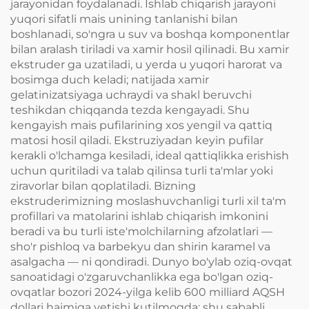
jarayonidan foydalanadi. Ishlab chiqarish jarayoni
yuqori sifatli mais unining tanlanishi bilan
boshlanadi, so'ngra u suv va boshqa komponentlar
bilan aralash tiriladi va xamir hosil qilinadi. Bu xamir
ekstruder ga uzatiladi, u yerda u yuqori harorat va
bosimga duch keladi; natijada xamir
gelatinizatsiyaga uchraydi va shakl beruvchi
teshikdan chiqqanda tezda kengayadi. Shu
kengayish mais pufilarining xos yengil va qattiq
matosi hosil qiladi. Ekstruziyadan keyin pufilar
kerakli o'lchamga kesiladi, ideal qattiqlikka erishish
uchun quritiladi va talab qilinsa turli ta'mlar yoki
ziravorlar bilan qoplatiladi. Bizning
ekstruderimizning moslashuvchanligi turli xil ta'm
profillari va matolarini ishlab chiqarish imkonini
beradi va bu turli iste'molchilarning afzolatlari —
sho'r pishloq va barbekyu dan shirin karamel va
asalgacha — ni qondiradi. Dunyo bo'ylab oziq-ovqat
sanoatidagi o'zgaruvchanlikka ega bo'lgan oziq-
ovqatlar bozori 2024-yilga kelib 600 milliard AQSH
dollari hajmiga yetishi kutilmoqda; shu sababli,