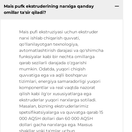
Mais pufk ekstruderining narxiga qanday
omillar ta'sir qiladi?
Mais pufi ekstruziyasi uchun ekstruder
narxi ishlab chiqarish quvvati,
qo'llanilayotgan texnologiya,
avtomatlashtirish darajasi va qo'shimcha
funksiyalar kabi bir nechta omillarga
qarab sezilarli darajada o'zgarishi
mumkin. Odatda, yuqori chiqish
quvvatiga ega va aqlli boshqaruv
tizimlari, energiya samaradorligi yuqori
komponentlar va real vaqtda nazorat
qilish kabi ilg'or xususiyatlarga ega
ekstruderlar yuqori narxlarga sotiladi.
Masalan, bizning ekstruderlarimiz
spetsifikatsiyalarga va quvvatga qarab 15
000 AQSH dollari dan 60 000 AQSH
dollari gacha narxlarga ega. Maxsus
shakllar yoki ta'mlar uchun