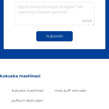
0/1000
Yuborish
kukuska mashinasi
kukuska mashinasi
mais puff' extruder
pufkorn ekstruderi