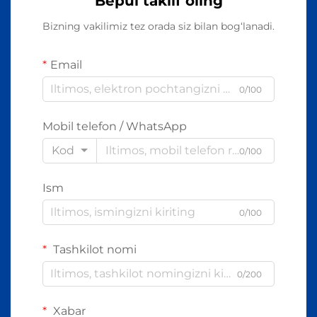
Bepul taklif oling
Bizning vakilimiz tez orada siz bilan bog‘lanadi.
Email
0/100
Mobil telefon / WhatsApp
Kod
0/100
Ism
0/100
Tashkilot nomi
0/200
Xabar