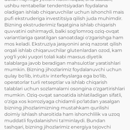
ushbu rentabellar tendentsiyadan foydalana
oladigan ishlab chiqaruvchilar uchun ishonchli mais
pufi ekstruderiga investitsiya qilish juda muhimdir.
Bizning ekstruderimiz faqatgina ishlab chiqarish
quvvatini oshirmaydi, balki sog'lomroq oziq-ovqat
variantlariga qaratilgan sanoatdagi o'zgarishga ham
mos keladi. Ekstruziya jarayonini aniq nazorat qilish
orqali ishlab chiqaruvchilar glutenlardan ozod, kam
yog'li yoki yuqori tolali kabi maxsus diyetik
talablarga javob beradigan mahsulotlar yaratishlari
mumkin. Bizning jihozlarimiz foydalanuvchi uchun
qulay bo'lib, intuitiv interfeyslarga ega bo'lib,
operatorlar turli retseptlar va ishlab chiqarish
talablari uchun sozlamalarni osongina o'zgartirishlari
mumkin. Oziq-ovqat sanoatida ishlatiladigan sifatli,
o'ziga xos korroziyaga chidamli po'latdan yasalgan
bizning jihozlarimizning mustahkam qurilishi
doimiy ishlash sharoitida ham ishonchlilik va uzoq
muddatli foydalanishni ta'minlaydi. Bundan
tashqari, bizning jihozlarimiz energiya tejovchi