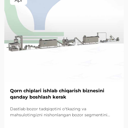
Apr
Qorn chiplari ishlab chiqarish biznesini
qanday boshlash kerak
Dastlab bozor tadqiqotini o'tkazing va
mahsulotingizni nishonlangan bozor segmentini
aniqlang. Dasturli ta'minotga sarmoya kiritishdan
oldin, muvaffaqiyatli tadbirkorlik loyihasi mahalliy