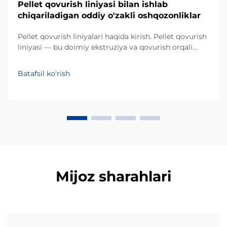
Pellet qovurish liniyasi bilan ishlab
chiqariladigan oddiy o'zakli oshqozonliklar
Pellet qovurish liniyalari haqida kirish. Pellet qovurish
liniyasi — bu doimiy ekstruziya va qovurish orqali
o'zakli xom ashyolarni qo'pol, pufakli
oshqozonliklarga aylantiruvchi sanoat tizimidir.
Batafsil ko'rish
An'anaviy partiyaviy qovurishdan farqli o'laroq, bu
avtomatlashtirilgan jarayon...
Mijoz sharahlari