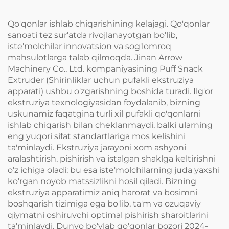
Qo'qonlar ishlab chiqarishining kelajagi. Qo'qonlar
sanoati tez sur'atda rivojlanayotgan bo'lib,
iste'molchilar innovatsion va sog'lomroq
mahsulotlarga talab qilmoqda. Jinan Arrow
Machinery Co., Ltd. kompaniyasining Puff Snack
Extruder (Shirinliklar uchun pufakli ekstruziya
apparati) ushbu o'zgarishning boshida turadi. Ilg'or
ekstruziya texnologiyasidan foydalanib, bizning
uskunamiz faqatgina turli xil pufakli qo'qonlarni
ishlab chiqarish bilan cheklanmaydi, balki ularning
eng yuqori sifat standartlariga mos kelishini
ta'minlaydi. Ekstruziya jarayoni xom ashyoni
aralashtirish, pishirish va istalgan shaklga keltirishni
o'z ichiga oladi; bu esa iste'molchilarning juda yaxshi
ko'rgan noyob matssizlikni hosil qiladi. Bizning
ekstruziya apparatimiz aniq harorat va bosimni
boshqarish tizimiga ega bo'lib, ta'm va ozuqaviy
qiymatni oshiruvchi optimal pishirish sharoitlarini
ta'minlaydi. Dunyo bo'ylab qo'qonlar bozori 2024-