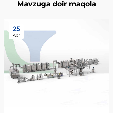
Mavzuga doir maqola
25
Apr