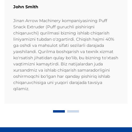
John Smith
Jinan Arrow Machinery kompaniyasining Puff
Snack Extruder (Puff guruchli pishiriqni
chiqaruvchi) qurilmasi bizning ishlab chiqarish
liniyamizni tubdan o'zgartirdi. Chiqish hajmi 40%
ga oshdi va mahsulot sifati sezilarli darajada
yaxshilandi. Qurilma boshqarish va texnik xizmat
ko'rsatish jihatidan qulay bo'lib, bu bizning to'xtash
vaqtimizni kamaytirdi. Biz natijalardan juda
xursandmiz va ishlab chiqarish samaradorligini
oshirmoqchi bo'lgan har qanday pishiriq ishlab
chiqaruvchisiga uni yuqori darajada tavsiya
qilamiz.