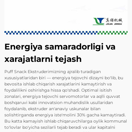
Energiya samaradorligi va
xarajatlarni tejash
Puff Snack Ekstruderimizning ajralib turadigan
xususiyatlaridan biri — energiya tejovchi dizayni bo'lib, bu
bevosita ishlab chiqarish xarajatlarini kamaytirish va
foydalilikni oshirishga hissa qo'shadi. Optimal isitish
zonalari, energiya tejovchi servomotorlar va aqlli quvvat
boshqaruvi kabi innovatsion muhandislik usullaridan
foydalanib, ekstruder an'anaviy uskunalar bilan
solishtirganda energiya iste'molini 30% gacha kamaytiradi.
Bu katta kamayish ishlab chiqaruvchilarga oylik kommunal
to'lovlar bo'yicha sezilarli tejab beradi va ular kapitalni