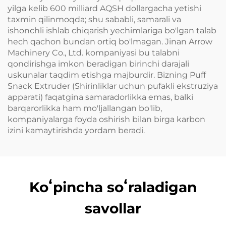
yilga kelib 600 milliard AQSH dollargacha yetishi
taxmin qilinmoqda; shu sababli, samarali va
ishonchli ishlab chiqarish yechimlariga bo'lgan talab
hech qachon bundan ortiq bo'lmagan. Jinan Arrow
Machinery Co., Ltd. kompaniyasi bu talabni
qondirishga imkon beradigan birinchi darajali
uskunalar taqdim etishga majburdir. Bizning Puff
Snack Extruder (Shirinliklar uchun pufakli ekstruziya
apparati) faqatgina samaradorlikka emas, balki
barqarorlikka ham mo'ljallangan bo'lib,
kompaniyalarga foyda oshirish bilan birga karbon
izini kamaytirishda yordam beradi.
Koʻpincha soʻraladigan
savollar