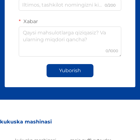
0/200
Xabar
0/1000
Yuborish
kukuska mashinasi