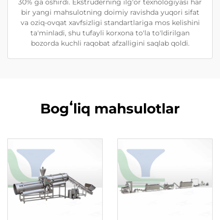
30% ga oshirdi. Ekstruderning ilg'or texnologiyasi har
bir yangi mahsulotning doimiy ravishda yuqori sifat
va oziq-ovqat xavfsizligi standartlariga mos kelishini
ta'minladi, shu tufayli korxona to'la to'ldirilgan
bozorda kuchli raqobat afzalligini saqlab qoldi.
Bogʻliq mahsulotlar