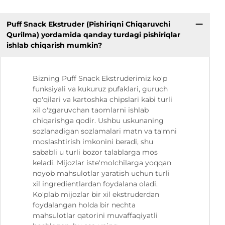
Puff Snack Ekstruder (Pishiriqni Chiqaruvchi
Qurilma) yordamida qanday turdagi pishiriqlar
ishlab chiqarish mumkin?
Bizning Puff Snack Ekstruderimiz ko'p
funksiyali va kukuruz pufaklari, guruch
qo'qilari va kartoshka chipslari kabi turli
xil o'zgaruvchan taomlarni ishlab
chiqarishga qodir. Ushbu uskunaning
sozlanadigan sozlamalari matn va ta'mni
moslashtirish imkonini beradi, shu
sababli u turli bozor talablarga mos
keladi. Mijozlar iste'molchilarga yoqqan
noyob mahsulotlar yaratish uchun turli
xil ingredientlardan foydalana oladi.
Ko'plab mijozlar bir xil ekstruderdan
foydalangan holda bir nechta
mahsulotlar qatorini muvaffaqiyatli