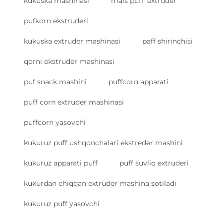
kukuska mashinasi
mais puff' extruder
pufkorn ekstruderi
kukuska extruder mashinasi
paff shirinchisi
qorni ekstruder mashinasi
puf snack mashini
puffcorn apparati
puff corn extruder mashinasi
puffcorn yasovchi
kukuruz puff ushqonchalari ekstreder mashini
kukuruz apparati puff
puff suvliq extruderi
kukurdan chiqqan extruder mashina sotiladi
kukuruz puff yasovchi