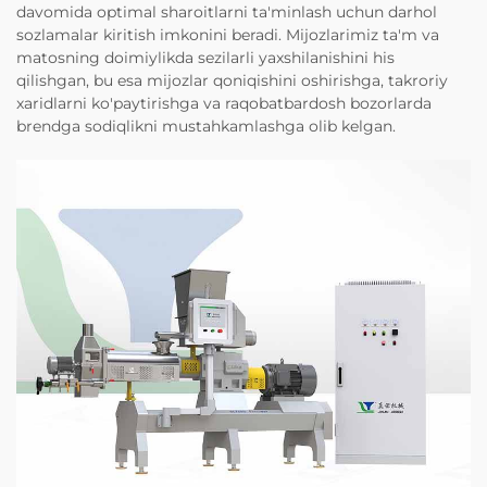
davomida optimal sharoitlarni ta'minlash uchun darhol
sozlamalar kiritish imkonini beradi. Mijozlarimiz ta'm va
matosning doimiylikda sezilarli yaxshilanishini his
qilishgan, bu esa mijozlar qoniqishini oshirishga, takroriy
xaridlarni ko'paytirishga va raqobatbardosh bozorlarda
brendga sodiqlikni mustahkamlashga olib kelgan.