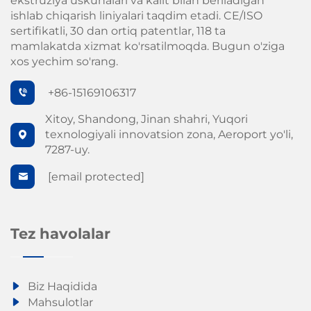
ekstruziya uskunalari va kalit bilan beriladigan
ishlab chiqarish liniyalari taqdim etadi. CE/ISO
sertifikatli, 30 dan ortiq patentlar, 118 ta
mamlakatda xizmat ko'rsatilmoqda. Bugun o'ziga
xos yechim so'rang.
+86-15169106317
Xitoy, Shandong, Jinan shahri, Yuqori
texnologiyali innovatsion zona, Aeroport yo'li,
7287-uy.
[email protected]
Tez havolalar
Biz Haqidida
Mahsulotlar