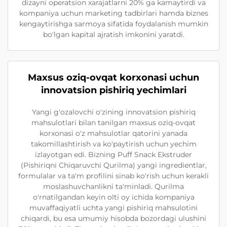
dizayni operatsion xarajatlarni 20% ga kamaytirdi va
kompaniya uchun marketing tadbirlari hamda biznes
kengaytirishga sarmoya sifatida foydalanish mumkin
bo'lgan kapital ajratish imkonini yaratdi.
Maxsus oziq-ovqat korxonasi uchun
innovatsion pishiriq yechimlari
Yangi g'ozalovchi o'zining innovatsion pishiriq
mahsulotlari bilan tanilgan maxsus oziq-ovqat
korxonasi o'z mahsulotlar qatorini yanada
takomillashtirish va ko'paytirish uchun yechim
izlayotgan edi. Bizning Puff Snack Ekstruder
(Pishiriqni Chiqaruvchi Qurilma) yangi ingredientlar,
formulalar va ta'm profilini sinab ko'rish uchun kerakli
moslashuvchanlikni ta'minladi. Qurilma
o'rnatilgandan keyin olti oy ichida kompaniya
muvaffaqiyatli uchta yangi pishiriq mahsulotini
chiqardi, bu esa umumiy hisobda bozordagi ulushini