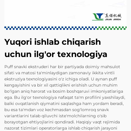
Yuqori ishlab chiqarish
uchun ilg'or texnologiya
Puff snavki ekstruderi har bir partiyada doimiy mahsulot
sifati va matosi ta'minlaydigan zamonaviy ikkita vintli
ekstruziya texnologiyasini o'z ichiga oladi. U aynan puff
kengayishini va bir xil qattiqlikni erishish uchun muhim
bo'lgan aniq harorat va bosim boshqaruvi imkoniyatlariga
ega. Bu ilg'or texnologiya nafaqat ta'm profilini yaxshilaydi,
balki ovqatlanish qiymatini saqlashga ham yordam beradi,
bu esa ta'mdan voz kechmasdan sog'lomroq snavk
variantlarini talab qiluvchi iste'molchilarning o'sib
borayotgan ehtiyojlarini qondiradi. Haqiqiy vaqt rejimida
nazorat tizimlari operatorlarga ishlab chiqarish jarayoni