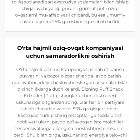
to'liq sozlanadigan ekstruziya sozlamalari bilan ishlab
chiqaruvchi yangi guruhli gurmat pufli oziq-
ovqatlarni muvaffaqiyatli chiqardi, bu esa umumiy
savdo hajmini 25% ga oshirishga sabab bo'ldi.
O'rta hajmli oziq-ovqat kompaniyasi
uchun samaradorlikni oshirish
O'rta hajmli pishiriq kompaniyasi ishlab chiqarish
quvvatini va bozor o'zgarishlariga javob berish
qobiliyatini jiddiy cheklovchi eskirgan uskunalar bilan
qiyinchiliklarga duch kelardi. Bizning Puff Snack
Extruder (Puff pishiriqlar uchun ekstruder)
uskunasiga o'tgandan so'ng, ular har bir partiyani
ishlab chiqarish vaqtini 50% ga qisqartirdilar.
Ekstruder turli pishiriq retseptlariga tezda o'tish
qobiliyati ularni paydo bo'layotgan iste'molchilar
tendensiyalariga osongina moslashtirish imkonini
berdi. Shu bilan birga, uskunaning energiya tejovchi