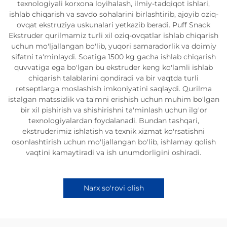
texnologiyali korxona loyihalash, ilmiy-tadqiqot ishlari,
ishlab chiqarish va savdo sohalarini birlashtirib, ajoyib oziq-
ovqat ekstruziya uskunalari yetkazib beradi. Puff Snack
Ekstruder qurilmamiz turli xil oziq-ovqatlar ishlab chiqarish
uchun mo'ljallangan bo'lib, yuqori samaradorlik va doimiy
sifatni ta'minlaydi. Soatiga 1500 kg gacha ishlab chiqarish
quvvatiga ega bo'lgan bu ekstruder keng ko'lamli ishlab
chiqarish talablarini qondiradi va bir vaqtda turli
retseptlarga moslashish imkoniyatini saqlaydi. Qurilma
istalgan matssizlik va ta'mni erishish uchun muhim bo'lgan
bir xil pishirish va shishirishni ta'minlash uchun ilg'or
texnologiyalardan foydalanadi. Bundan tashqari,
ekstruderimiz ishlatish va texnik xizmat ko'rsatishni
osonlashtirish uchun mo'ljallangan bo'lib, ishlamay qolish
vaqtini kamaytiradi va ish unumdorligini oshiradi.
Narx so'rovi olish