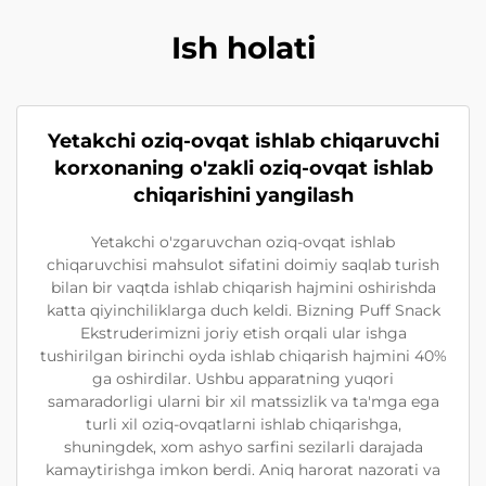
Ish holati
Yetakchi oziq-ovqat ishlab chiqaruvchi
korxonaning o'zakli oziq-ovqat ishlab
chiqarishini yangilash
Yetakchi o'zgaruvchan oziq-ovqat ishlab
chiqaruvchisi mahsulot sifatini doimiy saqlab turish
bilan bir vaqtda ishlab chiqarish hajmini oshirishda
katta qiyinchiliklarga duch keldi. Bizning Puff Snack
Ekstruderimizni joriy etish orqali ular ishga
tushirilgan birinchi oyda ishlab chiqarish hajmini 40%
ga oshirdilar. Ushbu apparatning yuqori
samaradorligi ularni bir xil matssizlik va ta'mga ega
turli xil oziq-ovqatlarni ishlab chiqarishga,
shuningdek, xom ashyo sarfini sezilarli darajada
kamaytirishga imkon berdi. Aniq harorat nazorati va