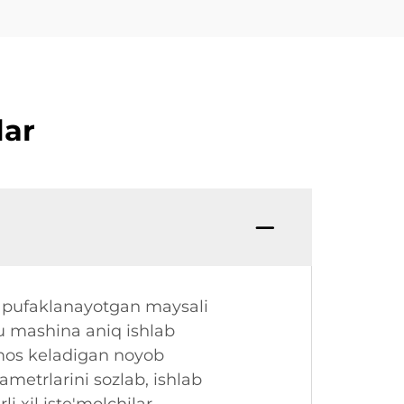
lar
, pufaklanayotgan maysali
hbu mashina aniq ishlab
 mos keladigan noyob
ametrlarini sozlab, ishlab