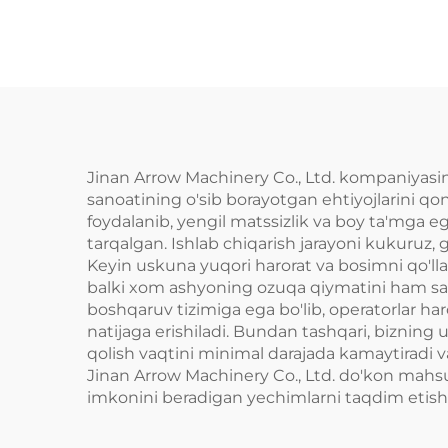
Jinan Arrow Machinery Co., Ltd. kompaniyasin
sanoatining o'sib borayotgan ehtiyojlarini qo
foydalanib, yengil matssizlik va boy ta'mga ega
tarqalgan. Ishlab chiqarish jarayoni kukuruz,
Keyin uskuna yuqori harorat va bosimni qo'lla
balki xom ashyoning ozuqa qiymatini ham saql
boshqaruv tizimiga ega bo'lib, operatorlar ha
natijaga erishiladi. Bundan tashqari, bizning 
qolish vaqtini minimal darajada kamaytiradi v
Jinan Arrow Machinery Co., Ltd. do'kon mahsu
imkonini beradigan yechimlarni taqdim etish