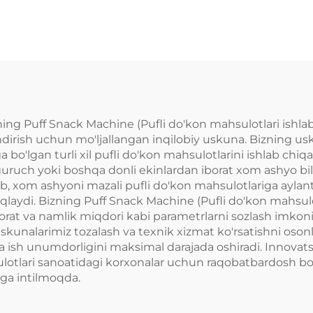
liniyasi
ing Puff Snack Machine (Pufli do'kon mahsulotlari ishla
ndirish uchun mo'ljallangan inqilobiy uskuna. Bizning us
 bo'lgan turli xil pufli do'kon mahsulotlarini ishlab chiqa
 guruch yoki boshqa donli ekinlardan iborat xom ashyo bil
b, xom ashyoni mazali pufli do'kon mahsulotlariga aylanti
aydi. Bizning Puff Snack Machine (Pufli do'kon mahsulotl
rorat va namlik miqdori kabi parametrlarni sozlash imkoni
uskunalarimiz tozalash va texnik xizmat ko'rsatishni oson
a ish unumdorligini maksimal darajada oshiradi. Innovatsi
lotlari sanoatidagi korxonalar uchun raqobatbardosh bozo
ga intilmoqda.