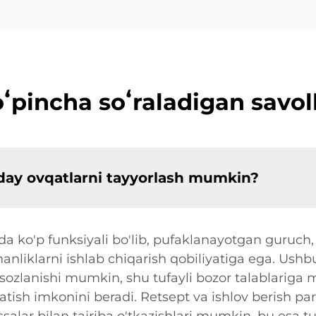
ʻpincha soʻraladigan savol
day ovqatlarni tayyorlash mumkin?
a ko'p funksiyali bo'lib, pufaklanayotgan guruch
vchanliklarni ishlab chiqarish qobiliyatiga ega. Us
 sozlanishi mumkin, shu tufayli bozor talablariga
tish imkonini beradi. Retsept va ishlov berish par