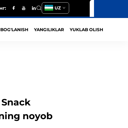
UZ
нг:
 BOG'LANISH
YANGILIKLAR
YUKLAB OLISH
f Snack
ning noyob