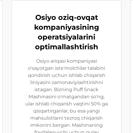
Osiyo oziq-ovqat
kompaniyasining
operatsiyalarini
optimallashtirish
Osiyo ariqasi kompaniyasi
o'sayotgan iste'molchilar talabini
qondirish uchun ishlab chiqarish
liniyasini zamonaviylashtirishni
istagan. Bizning Puff Snack
Mashinasini o'rnatgandan so'ng,
ular ishlab chiqarish vaqtini 50% ga
qisqartirganlar, bu esa yangi
mahsulotlarni tezroq chiqarish
imkonini bergan. Mashinaning
foydalanuvchi uchun qulay