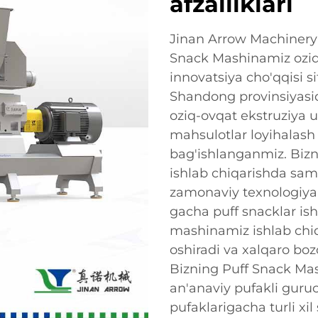
afzalliklari
Jinan Arrow Machinery 
Snack Mashinamiz oziq
innovatsiya cho'qqisi si
Shandong provinsiyasid
oziq-ovqat ekstruziya u
mahsulotlar loyihalash
bag'ishlanganmiz. Biz
ishlab chiqarishda sam
zamonaviy texnologiyal
gacha puff snacklar ish
mashinamiz ishlab chiqa
oshiradi va xalqaro boz
Bizning Puff Snack Mas
an'anaviy pufakli gur
pufaklarigacha turli xil