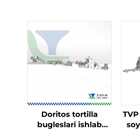
Doritos tortilla
TVP 
bugleslari ishlab
soy
chiqarish liniyasi
ch