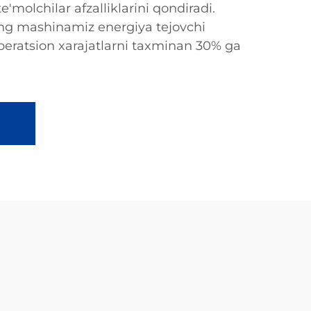
ste'molchilar afzalliklarini qondiradi.
ing mashinamiz energiya tejovchi
operatsion xarajatlarni taxminan 30% ga