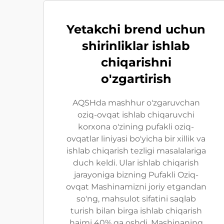
Yetakchi brend uchun
shirinliklar ishlab
chiqarishni
o'zgartirish
AQSHda mashhur o'zgaruvchan
oziq-ovqat ishlab chiqaruvchi
korxona o'zining pufakli oziq-
ovqatlar liniyasi bo'yicha bir xillik va
ishlab chiqarish tezligi masalalariga
duch keldi. Ular ishlab chiqarish
jarayoniga bizning Pufakli Oziq-
ovqat Mashinamizni joriy etgandan
so'ng, mahsulot sifatini saqlab
turish bilan birga ishlab chiqarish
hajmi 40% ga oshdi. Mashinaning