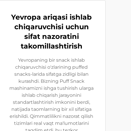
Yevropa ariqasi ishlab
chiqaruvchisi uchun
sifat nazoratini
takomillashtirish
Yevropaning bir snack ishlab
chiqaruvchisi o'zlarining puffed
snacks-larida sifatga zidligi bilan
kurashdi. Bizning Puff Snack
mashinamizni ishga tushirish ularga
ishlab chiqarish jarayonini
standartlashtirish imkonini berdi,
natijada taomlarning bir xil sifatiga
erishildi. Qimmatlilikni nazorat qilish
tizimlari real vaqt ma'lumotlarini
taqdim etdi, bu tezkor