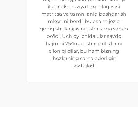
ilg'or ekstruziya texnologiyasi
matritsa va ta'mni aniq boshqarish
imkonini berdi, bu esa mijozlar
qoniqish darajasini oshirishga sabab
bo'ldi. Uch oy ichida ular savdo
hajmini 25% ga oshirganliklarini
e'lon qildilar, bu ham bizning
jihozlarning samaradorligini
tasdiqladi.