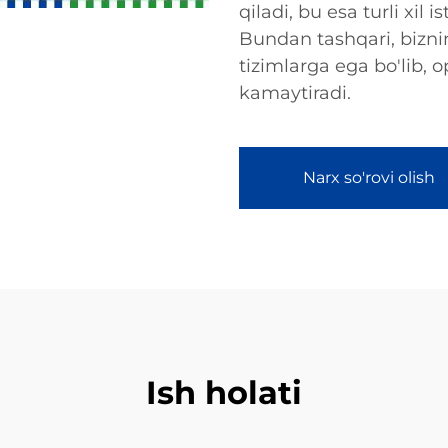
qiladi, bu esa turli xil i
Bundan tashqari, bizn
tizimlarga ega bo'lib, 
kamaytiradi.
Narx so'rovi olish
Ish holati