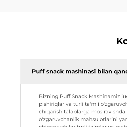
Ko
Puff snack mashinasi bilan qan
Bizning Puff Snack Mashinamiz jud
pishiriqlar va turli ta'mli o'zgaru
chiqarish talablarga mos ravishda
o'zgaruvchanlik mahsulotlarini yara