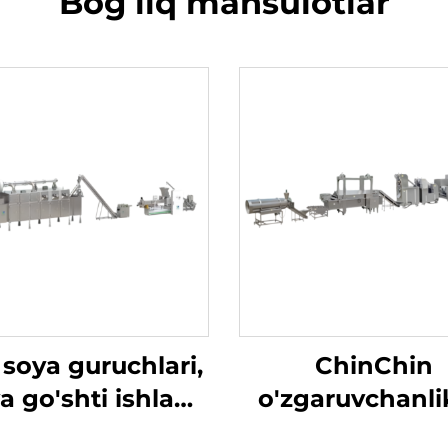
Bogʻliq mahsulotlar
soya guruchlari,
ChinChin
a go'shti ishlab
o'zgaruvchanli
iqarish liniyasi
ishlab chiqar