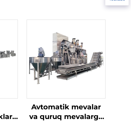
Avtomatik mevalar
klar
va quruq mevalarga
ish
qoplam beruvchi