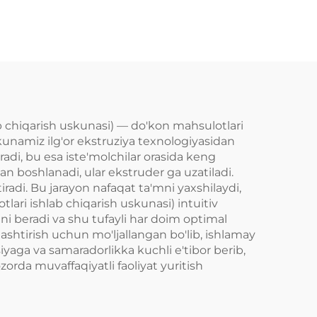
apparat
b chiqarish uskunasi) — do'kon mahsulotlari
kunamiz ilg'or ekstruziya texnologiyasidan
radi, bu esa iste'molchilar orasida keng
an boshlanadi, ular ekstruder ga uzatiladi.
radi. Bu jarayon nafaqat ta'mni yaxshilaydi,
ari ishlab chiqarish uskunasi) intuitiv
ni beradi va shu tufayli har doim optimal
lashtirish uchun mo'ljallangan bo'lib, ishlamay
yaga va samaradorlikka kuchli e'tibor berib,
rda muvaffaqiyatli faoliyat yuritish