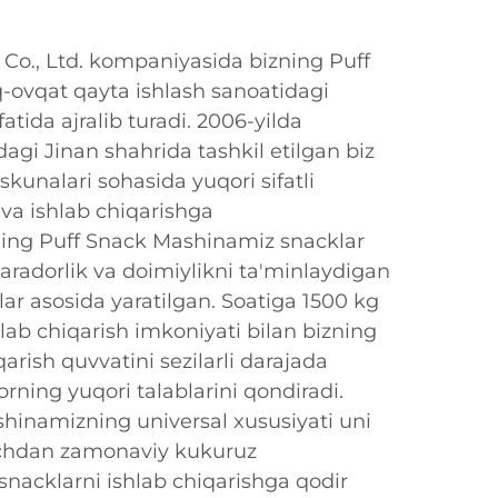
Co., Ltd. kompaniyasida bizning Puff
-ovqat qayta ishlash sanoatidagi
fatida ajralib turadi. 2006-yilda
agi Jinan shahrida tashkil etilgan biz
skunalari sohasida yuqori sifatli
 va ishlab chiqarishga
ning Puff Snack Mashinamiz snacklar
aradorlik va doimiylikni ta'minlaydigan
ar asosida yaratilgan. Soatiga 1500 kg
lab chiqarish imkoniyati bilan bizning
rish quvvatini sezilarli darajada
orning yuqori talablarini qondiradi.
hinamizning universal xususiyati uni
uchdan zamonaviy kukuruz
 snacklarni ishlab chiqarishga qodir