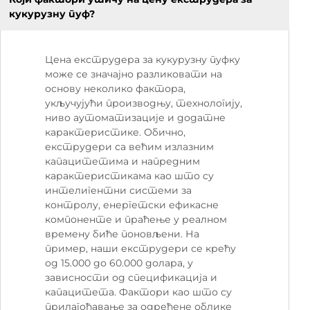
кукурузну пуф?
Цена екструдера за кукурузну пуфку
може се значајно разликовати на
основу неколико фактора,
укључујући производњу, технологију,
ниво аутоматизације и додатне
карактеристике. Обично,
екструдери са већим излазним
капацитетима и напредним
карактеристикама као што су
интелигентни системи за
контролу, енергетски ефикасне
компоненте и праћење у реалном
времену биће поновљени. На
пример, наши екструдери се крећу
од 15.000 до 60.000 долара, у
зависности од спецификација и
капацитета. Фактори као што су
прилагођавање за одређене облике