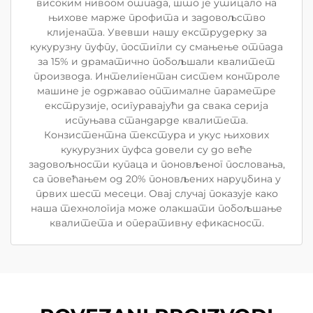
високим нивоом отпада, што је утицало на
њихове марже профита и задовољство
клијената. Увевши нашу екструдерку за
кукурузну пуфпу, постигли су смањење отпада
за 15% и драматично побољшали квалитет
производа. Интелигентан систем контроле
машине је одржавао оптималне параметре
екструзије, осигуравајући да свака серија
испуњава стандарде квалитета.
Конзистентна текстура и укус њихових
кукурузних пуфса довели су до веће
задовољности купаца и поновљеног пословања,
са повећањем од 20% поновљених наруџбина у
првих шест месеци. Овај случај показује како
наша технологија може олакшати побољшање
квалитета и оперативну ефикасност.