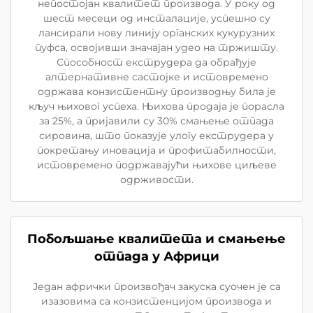
непостојан квалитет производа. У року од
шест месеци од инсталације, успешно су
лансирали нову линију органских кукурузних
пуфса, освојивши значајан удео на тржишту.
Способност екструдера да обрађује
алтернативне састојке и истовремено
одржава конзистентну производњу била је
кључ њиховог успеха. Њихова продаја је порасла
за 25%, а пријавили су 30% смањење отпада
сировина, што показује улогу екструдера у
покретању иновација и профитабилности,
истовремено подржавајући њихове циљеве
одрживости.
Побољшање квалитета и смањење
отпада у Африци
Један афрички произвођач закуска суочен је са
изазовима са конзистенцијом производа и