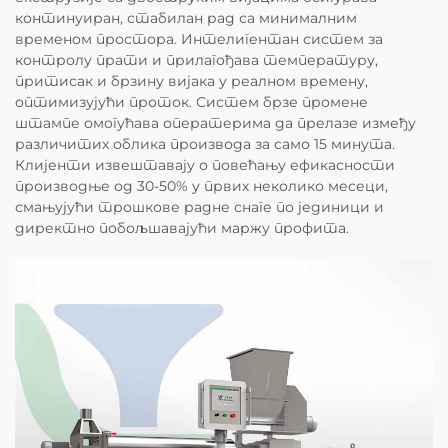
континуиран, стабилан рад са минималним
временом простора. Интелигентан систем за
контролу прати и прилагођава температуру,
притисак и брзину вијака у реалном времену,
оптимизујући проток. Систем брзе промене
штампе омогућава оператерима да прелазе између
различитих облика производа за само 15 минута.
Клијенти извештавају о повећању ефикасности
производње од 30-50% у првих неколико месеци,
смањујући трошкове радне снаге по јединици и
директно побољшавајући маржу профита.