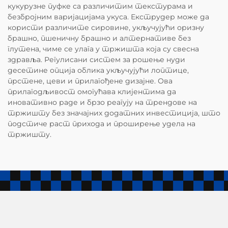
кукурузне пуфке са различитим текстурама и
безбројним варијацијама укуса. Екструдер може да
користи различите сировине, укључујући оризну
брашно, пшеничну брашно и алтернативе без
глутена, чиме се улага у тржишта која су свесна
здравља. Регулисани систем за рошење нуди
десетине опција облика укључујући лоптице,
прстене, цеви и прилагођене дизајне. Ова
прилагодљивост омогућава клијентима да
иновативно раде и брзо реагују на трендове на
тржишту без значајних додатних инвестиција, што
подстиче раст прихода и проширење удела на
тржишту.