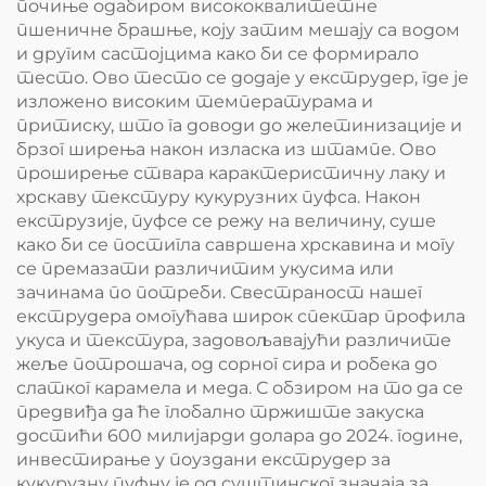
почиње одабиром висококвалитетне
пшеничне брашње, коју затим мешају са водом
и другим састојцима како би се формирало
тесто. Ово тесто се додаје у екструдер, где је
изложено високим температурама и
притиску, што га доводи до желетинизације и
брзог ширења након изласка из штампе. Ово
проширење ствара карактеристичну лаку и
хрскаву текстуру кукурузних пуфса. Након
екструзије, пуфсе се режу на величину, суше
како би се постигла савршена хрскавина и могу
се премазати различитим укусима или
зачинама по потреби. Свестраност нашег
екструдера омогућава широк спектар профила
укуса и текстура, задовољавајући различите
жеље потрошача, од сорног сира и робека до
слатког карамела и меда. С обзиром на то да се
предвиђа да ће глобално тржиште закуска
достићи 600 милијарди долара до 2024. године,
инвестирање у поуздани екструдер за
кукурузну пуфну је од суштинског значаја за