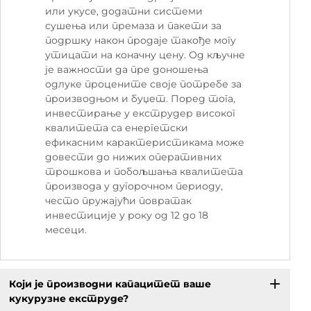
или укусе, додатни системи
сушења или премаза и пакети за
подршку након продаје такође могу
утицати на коначну цену. Од кључне
је важности да пре доношења
одлуке процените своје потребе за
производњом и буџет. Поред тога,
инвестирање у екструдер високог
квалитета са енергетски
ефикасним карактеристикама може
довести до нижих оперативних
трошкова и побољшања квалитета
производа у дугорочном периоду,
често пружајући повратак
инвестиције у року од 12 до 18
месеци.
Који је производни капацитет ваше
кукурузне екструде?