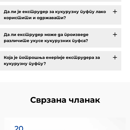
Да ли је екструдер за кукурузну пуфпу лако
користити и одржавати?
Да ли екструдер може да произведе
различите укусе кукурузних пуфса?
Која је потрошња енергије екструдера за
кукурузну пуфпу?
Сврзана чланак
20