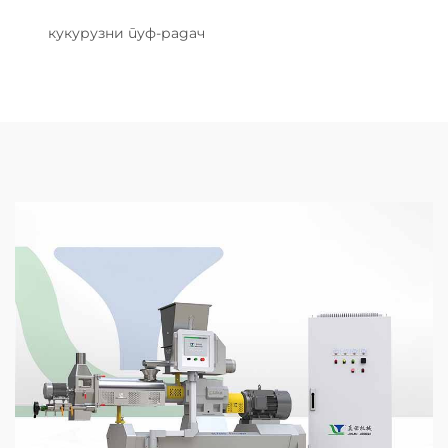
кукурузни пуф-радач