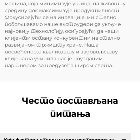
машина, која минимизује утицај на животну
средину док максимизује продуктивност.
Фокусирајући се на иновације, ми стално
побољшавамо наше екструдери да укључе
најновију технологију, осигурајући да наши
клијенти остану конкурентни на стално
развијаном тржишту хране. Наша
посвећеност квалитету и задовољству
клијената учинила нас је поузданим
партнером за предузећа широм света.
Често постављана
питања
Који фактори утичу на цену екструдера за