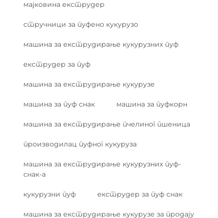
мајковина екструдер
стручници за пуфено кукурузо
машина за екструдирање кукурузних пуф
екструдер за пуф
машина за екструдирање кукурузе
машина за пуф снак
машина за пуфкорн
машина за екструдирање пчелиног пшеница
производилац пуфног кукуруза
машина за екструдирање кукурузних пуф-
снак-а
кукурузни пуф
екструдер за пуф снак
машина за екструдирање кукурузе за продају