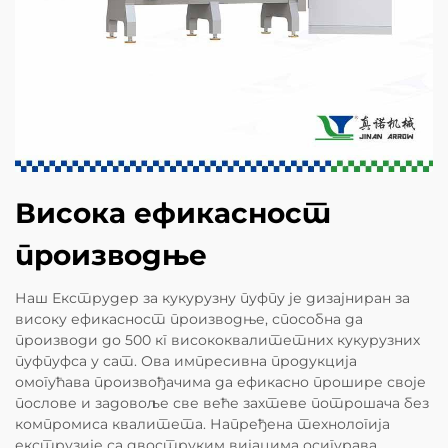
Висока ефикасност
производње
Наш Екструдер за кукурузну пуфпу је дизајниран за
високу ефикасност производње, способна да
производи до 500 кг висококвалитетних кукурузних
пуфпуфса у сат. Ова импресивна продукција
омогућава произвођачима да ефикасно прошире своје
послове и задовоље све веће захтеве потрошача без
компромиса квалитета. Напређена технологија
екструзије са двоструким вијацима осигурава