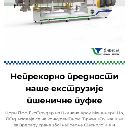
Непрекорно предности
наше екструзије
пшеничне пуфке
Цорн Пфф Екструдер из Цхинана Ароу Машинери Цо,
Лтд. издваја се на конкурентном тржишту машина
за прераду хране због напредне технологије и