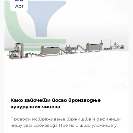
Apr
Како започети посао производње
кукурузних чипова
Проводи истраживање тржишта и дефиниши
нишу свог производа Пре него што уложите у
хардвер, успешан подухват почиње детаљним