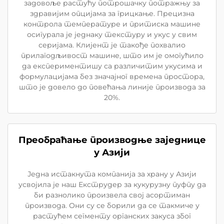
задовоље растућу потрошачку потражњу за
здравијим опцијама за грицкање. Прецизна
контрола температуре и притиска машине
осигурала је једнаку текстуру и укус у свим
серијама. Клијент је такође похвалио
прилагодљивост машине, што им је омогућило
да експериментишу са различитим укусима и
формулацијама без значајног времена простора,
што је довело до повећања линије производа за
20%.
Преобраћање производње заједнице
у Азији
Једна истакнута компанија за храну у Азији
усвојила је наш Екструдер за кукурузну пуфпу да
би разнолико произвела свој асортиман
производа. Они су се борили да се такмиче у
растућем сегменту органских закуса због