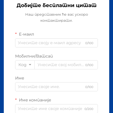
Добијте бесплатни цитат
Наш представник ће вас ускоро
контактирати.
Е-маил
0/100
Мобилни/Ватсап
Код
0/100
Име
0/100
Име компаније
0/200