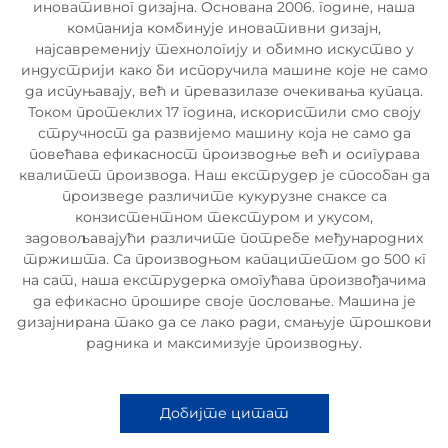
иновативног дизајна. Основана 2006. године, наша
компанија комбинује иновативни дизајн,
најсавременију технологију и обимно искуство у
индустрији како би испоручила машине које не само
да испуњавају, већ и превазилазе очекивања купаца.
Током протеклих 17 година, искористили смо своју
стручност да развијемо машину која не само да
повећава ефикасност производње већ и осигурава
квалитет производа. Наш екструдер је способан да
произведе различите кукурузне снаксе са
конзистентном текстуром и укусом,
задовољавајући различите потребе међународних
тржишта. Са производњом капацитетом до 500 кг
на сат, наша екструдерка омогућава произвођачима
да ефикасно прошире своје пословање. Машина је
дизајнирана тако да се лако ради, смањује трошкови
радника и максимизује производњу.
Добијте цитат