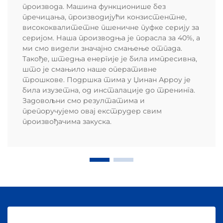
производа. Машина функционише без
пречицања, производијући конзистентне,
висококвалитетне пшеничне пуфке серију за
серијом. Наша производња је порасла за 40%, а
ми смо видели значајно смањење отпада.
Такође, штедња енергије је била импресивна,
што је смањило наше оперативне
трошкове. Подршка тима у Џинан Арроу је
била изузетна, од инсталације до тренинга.
Задовољни смо резултатима и
препоручујемо овај екструдер свим
произвођачима закуска.