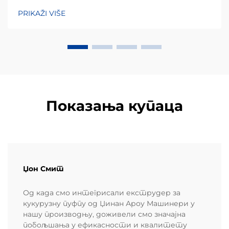
разумевањем преференција локалних
PRIKAŽI VIŠE
потрошача. Кукурузни чипови, углавном
направљени од кукурузног брашна или маса,
заузимају огроман удео...
Показања купаца
Џон Смит
Од када смо интегрисали екструдер за
кукурузну пуфпу од Џинан Ароу Машинери у
нашу производњу, доживели смо значајна
побољшања у ефикасности и квалитету