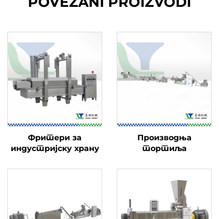
POVEZANI PROIZVODI
Фритери за
Производња
индустријску храну
тортиља