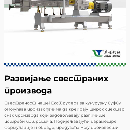
Развијање свестраних
производа
Свестраност нашег Екструдера за кукурузну пуфпу
омогућава произвођачима да креирају широк спектар
снак производа који задовољавају различите
потреби потрошача. Подијељавајући параметре
формулације и обраде, предузећа могу произвести