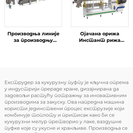
Производња линије
Ојачана орижа
за производњу
Инстант рижа
хранителног праха
Конјак Рижа
за бебе и бебе
производња линије
Екструдер за кукурузну пуфпу је кључна опрема
у индустрији прераде хране, дизајнирана да
задовољи растућу потражњу за иновативним
производима за закуску. Ова напредна машина
користи јединствени процес екструзије који
комбинује топлоту и притисак како би се
кукурузни мелур претворио у лаке, ваздушне
пуфке које су укусне и хранљиве. Производња се