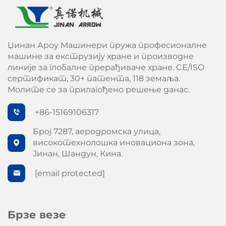
Џинан Ароу Машинери пружа професионалне
машине за екструзију хране и производне
линије за глобалне прерађиваче хране. CE/ISO
сертификат, 30+ патента, 118 земаља.
Молите се за прилагођено решење данас.
+86-15169106317
Број 7287, аеродромска улица,
високотехнолошка иновациона зона,
Јинан, Шандун, Кина.
[email protected]
Брзе везе