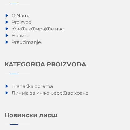
O Nama
Proizvodi
Контактирајте нас
Новине
Preuzimanje
KATEGORIJA PROIZVODA
Hranačka oprema
Линија за инжењерство хране
Новински лист