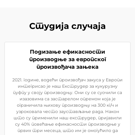
Студија случаја
Подизање ефикасности
производње за европског
произвођача зањека
2021. године, водећи произвођач закуса у Европи
интегрисао је наш Екструдер за кукурузну
пуфпу у своју производњу. Они су се суочили са
изазовима са застарелом опремом која је
ограничила њихову производњу на 300 кг/ч и
узроковала често заустављање рада. Након
што су применили наш екструдер, пријавили
су 40% повећање ефикасности производње у
првих три месеца, што им је омогућило да