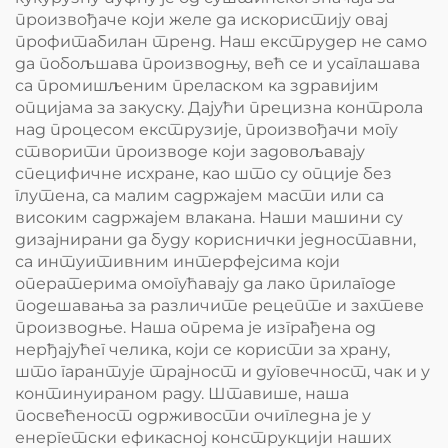
произвођаче који желе да искористију овај
профитабилан тренд. Наш екструдер не само
да побољшава производњу, већ се и усаглашава
са промишљеним преласком ка здравијим
опцијама за закуску. Дајући прецизна контрола
над процесом екструзије, произвођачи могу
створити производе који задовољавају
специфичне исхране, као што су опције без
глутена, са малим садржајем масти или са
високим садржајем влакана. Наши машини су
дизајнирани да буду кориснички једноставни,
са интуитивним интерфејсима који
оператерима омогућавају да лако прилагоде
подешавања за различите рецепте и захтеве
производње. Наша опрема је изграђена од
нерђајућег челика, који се користи за храну,
што гарантује трајност и дуговечност, чак и у
континуираном раду. Штавише, наша
посвећеност одрживости очигледна је у
енергетски ефикасној конструкцији наших