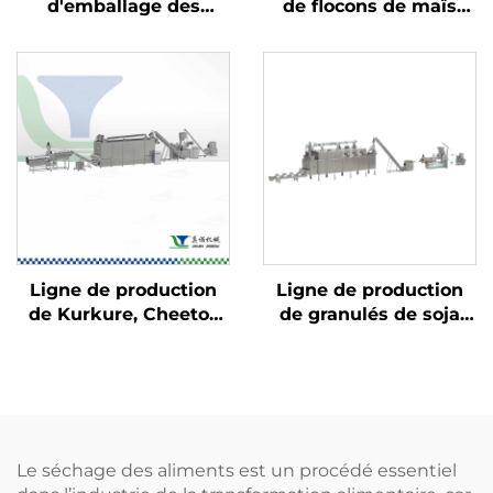
d'emballage des
de flocons de maïs
aliments
pour céréales du petit-
déjeuner
Ligne de production
Ligne de production
de Kurkure, Cheetos
de granulés de soja
et Niknaks
TVP et de viande de
soja
Le séchage des aliments est un procédé essentiel