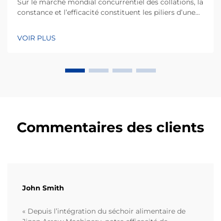
Sur le marché mondial concurrentiel des collations, la
constance et l’efficacité constituent les piliers d’une
entreprise de fabrication performante. Kurkure, un
type populaire de collation à base de maïs extrudé,
VOIR PLUS
réputé pour sa forme irrégulière unique et sa texture
croustillante, nécessite des p...
Commentaires des clients
John Smith
« Depuis l’intégration du séchoir alimentaire de