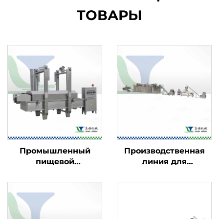
ТОВАРЫ
Промышленный
Производственная
пищевой
линия для
фритюрница
кукурузных хлопьев
и начинённых
закусок