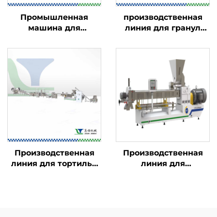
Промышленная
производственная
машина для
линия для гранул
ароматизации
закусок в 2D/3D-
пищевых продуктов
формате
Производственная
Производственная
линия для тортильи
линия для
Doritos и рожков
обогащённого риса,
Bugles
быстрорастворимого
риса и риса из
коньяка