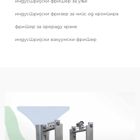
индустријски фритер за уље
индустријски фризер за чипс од кромпира
фритер за прераду хране
индустријски вакуумски фритер