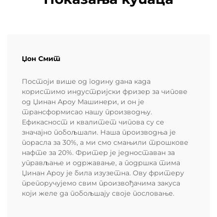
Џон Смит
Постоји више од годину дана када
користимо индустријски фризер за чипове
од Џинан Ароу Машинери, и он је
трансформисао нашу производњу.
Ефикасност и квалитет чипова су се
значајно побољшали. Наша производња је
порасла за 30%, а ми смо смањили трошкове
нафте за 20%. Фритер је једноставан за
управљање и одржавање, а подршка тима
Џинан Ароу је била изузетна. Ову фритеру
препоручујемо свим произвођачима закуса
који желе да побољшају своје пословање.