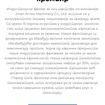
Индустријски фриер за чип картофе из компаније
Jinan Arrow Machinery Co., Ltd. истиче се у
конкурентном пејзажу машинерије за прераду хране.
Са преко 15 година искуства у индустрији, поносни
смо што пружамо висококвалитетна, ефикасна и
поуздана решења за пржење. Наши фритерци су
дизајнирани да обрађују велике количине кромпира,
обезбеђујући доследан квалитет производа док
максимизују проток. Једна од кључних предности
наше индустријске фризерке за чипове је њена
енергетска ефикасност. Наша напредна технологија
омогућава смањење потрошње нафте до 30%, што
не само да смањује оперативне трошкове већ
доприноси и одрживијем процесу производње.
Поред тога, фритер има прецизну контролу
температуре, што осигурава да је свака парчица
чипса савршено кувана, што повећава укус и
текстуру.