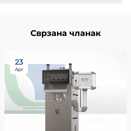
Сврзана чланак
23
Apr