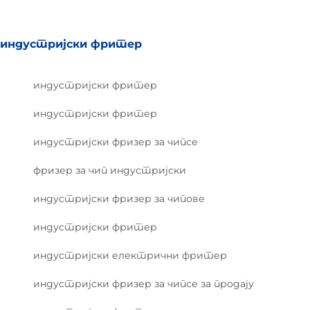
индустријски фритер
индустријски фритер
индустријски фритер
индустријски фризер за чипсе
фризер за чип индустријски
индустријски фризер за чипове
индустријски фритер
индустријски електрични фритер
индустријски фризер за чипсе за продају