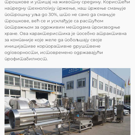
трошкове и утицај на животну средину. Користећи
напредну технологију пржење, наш пржење смањује
потрошњу уља до 30%, што не само да смањује
трошкове, већ се и усклађује са растућом
потражњом за одрживим методама производње
хране. Ова карактеристика је посебно атрактивна
за компаније које желе да побољшају своје
иницијативе корпоративне друштвене
одговорности, истовремено одржавајући
профитабилност.