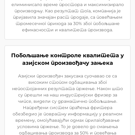
елиминисало време простора и максимизирало
производњу. Као резултат тога, компанија је
пријавила значајан раст продаје, са повећањем
тромесечног прихода за 30% због побољшане
ефикасности и квалитета производа.
Побољшање контроле квалитета у
азијском произвођачу зањека
Азијски произвођач закусака суочавао се са
високим стопом одбацивања због
непостојанних резултата пржење. Након што
су прешли на наш индустријски фризер за
чипсе, видели су драматично побољшање.
Напређени систем праћења фритера
обезбедио је повратну информацију у реалном
времену, омогућавајући одмах прилагођавање
условима пржење. То је довело до смањења
одбацивања производа за 50% и повећања