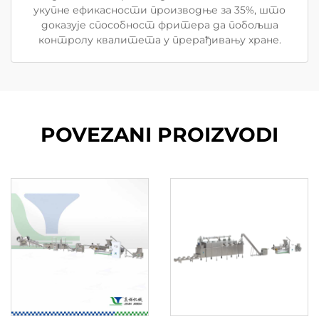
укупне ефикасности производње за 35%, што
доказује способност фритера да побољша
контролу квалитета у прерађивању хране.
POVEZANI PROIZVODI