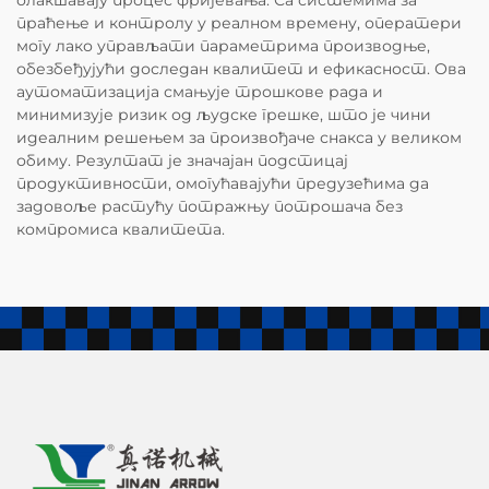
праћење и контролу у реалном времену, оператери
могу лако управљати параметрима производње,
обезбеђујући доследан квалитет и ефикасност. Ова
аутоматизација смањује трошкове рада и
минимизује ризик од људске грешке, што је чини
идеалним решењем за произвођаче снакса у великом
обиму. Резултат је значајан подстицај
продуктивности, омогућавајући предузећима да
задовоље растућу потражњу потрошача без
компромиса квалитета.