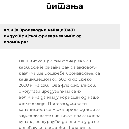
питања
Који је производни капацитет
индустријског фризера за чипс од
кромпира?
Наш индустријски фриер за чип
картофе је дизајниран да задовољи
различите потребе производње, са
капацитетом од 500 кг до преко
2000 кг на сат. Ова флексибилност
омогућава предузећима свих
величина да имају користи од наше
технологије. Производствени
капацитет се може прилагодити за
задовољавање специфичних захтева
купаца, осигурајући да они могу да се
повећају по потреби. Штавише,