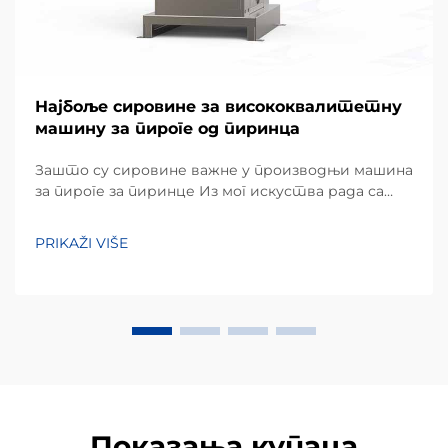
Најбоље сировине за висококвалитетну
машину за пироге од пиринца
Зашто су сировине важне у производњи машина
за пироге за пиринце Из мог искуства рада са
пројектима опреме за обраду закуска, један од
најнепрецјењенијих фактора у постизању
PRIKAŽI VIŠE
доследног излаза није само машина, већ
квалитет...
Показања купаца