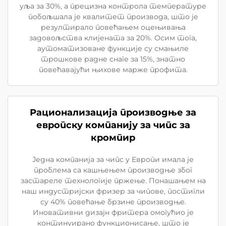
уља за 30%, а прецизна контрола температуре
побољшала је квалитет производа, што је
резултирало повећањем оцењивања
задовољства клијената за 20%. Осим тога,
аутоматизоване функције су смањиле
трошкове радне снаге за 15%, знатно
повећавајући њихове марже профита.
Рационализација производње за
европску компанију за чипс за
кромпир
Једна компанија за чипс у Европи имала је
проблема са кашњењем производње због
застареле технологије пржење. Понашањем на
наш индустријски фризер за чипове, постигли
су 40% повећање брзине производње.
Иновативни дизајн фритера омогућио је
континуирано функционисање, што је