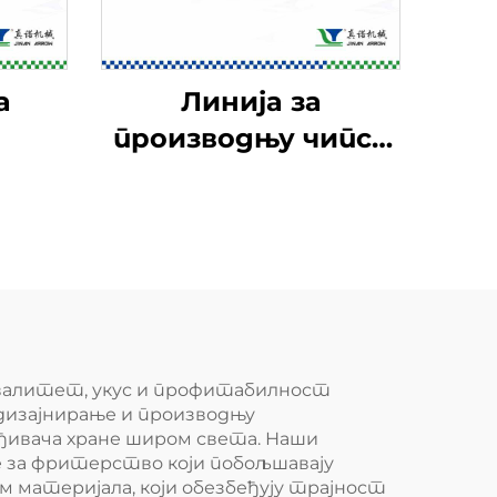
а
Линија за
производњу чипса
за пиринче
квалитет, укус и профитабилност
 дизајнирање и производњу
ђивача хране широм света. Наши
е за фритерство који побољшавају
 материјала, који обезбеђују трајност