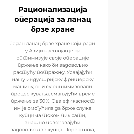
Рационализација
операција за ланац
брзе хране
Један ланац брзе хране који ради
у Азији настојао је да
оптимизује своје операције
пржење како би задовољио
растућу потражњу. Усвајајући
нашу индустријску фритерску
машину, они су оптимизовали
процес кувања, смањујући време
пржење за 30%. Ова ефикасност
им је омогућила да брже служе
купцима током пик сати,
знатно повећавајући
задовољство купца. Поред тога,