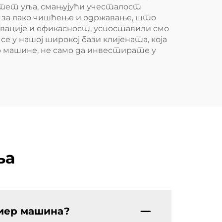
итет уља, смањујући учесталост
 за лако чишћење и одржавање, што
овације и ефикасност, успоставили смо
 у нашој широкој бази клијената, која
р машине, не само да инвестирате у
ња
риер машина?