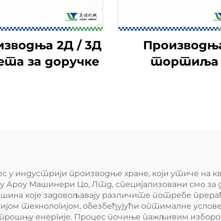
изводња 2Д / 3Д
Производњ
ета за доручке
тортиља
с у индустрији производње хране, који утиче на 
ну Ароу Машинери Цо, Лтд, специјализовани смо за
ашина које задовољавају различите потребе прера
ијом технологијом, обезбеђујући оптималне услов
рошњу енергије. Процес почиње пажљивим избором