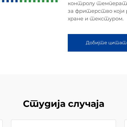
контролу температу
за фритерство који
хране и текстуром.
Добијте цитат
Студија случаја