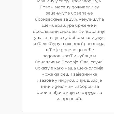
машину у своју производњу, у
првом месецу доживели су
запањујуће повећање
производње за 25%. Регулишућа
температура пржење и
побољшани систем филтрације
уља значајно су побољшали укус
и текстуру њихових производа,
што је довело до веће
задовољности купаца и
понављање продаје. Овај случај
показује како наша технологија
може да реши заједничке
изазове у индустрији, што је
чини идеалним избором за
произвођаче који се труде за
изврсност.