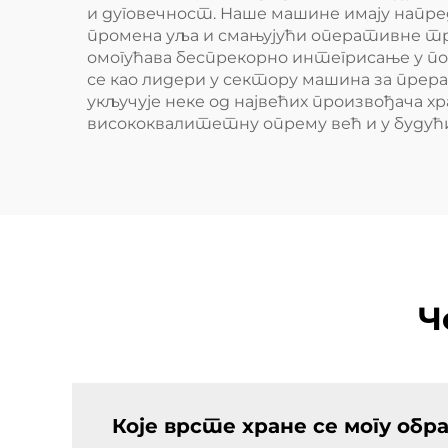
и дуговечност. Наше машине имају напр
промена уља и смањујући оперативне т
омогућава беспрекорно интегрисање у по
се као лидери у сектору машина за прера
укључује неке од највећих произвођача 
висококвалитетну опрему већ и у будући
Ч
Које врсте хране се могу о