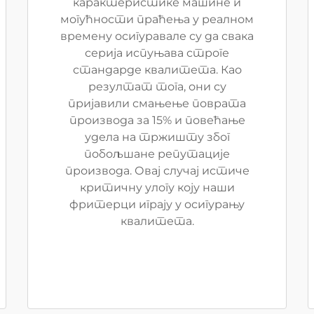
карактеристике машине и
могућности праћења у реалном
времену осигуравале су да свака
серија испуњава строге
стандарде квалитета. Као
резултат тога, они су
пријавили смањење поврата
производа за 15% и повећање
удела на тржишту због
побољшане репутације
производа. Овај случај истиче
критичну улогу коју наши
фритерци играју у осигурању
квалитета.