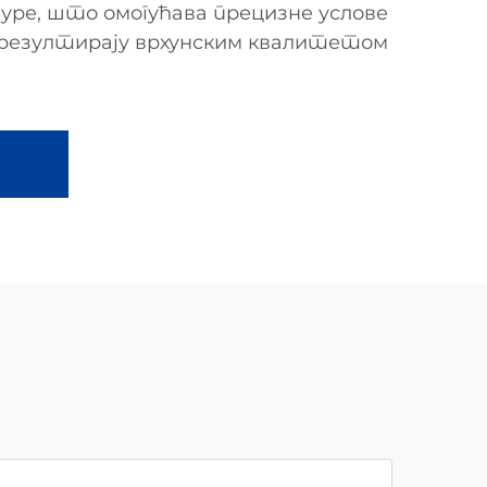
ре, што омогућава прецизне услове
 резултирају врхунским квалитетом