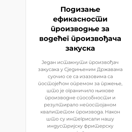
Подизање
ефикасности
производње за
водећег произвођача
закуска
Један истакнути произвођач
закусака у Сједињеним Државама
суочио се са изазовима са
постојећом опремом за пржење,
што је ограничило њихове
производне способности и
резултирало непостојаном
квалитетом производа. Након
што су интегрисали нашу
индустријску фритерску