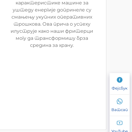
карактеристике машине за
уштеду енергије допринеле су
смањењу укупних оперативних
трошкова. Ова прича о успеху
илуструје како наши фритерци
могу да трансформишу брза
средина за храну.
Фејсбук
Ватсап
YouTube