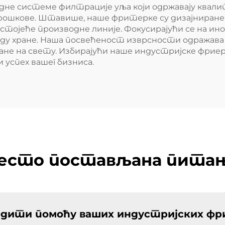
едне системе филтрације уља који одржавају квал
рошкове. Штавише, наше фритерке су дизајниране
стојеће производне линије. Фокусирајући се на ин
ду хране. Наша посвећеност изврсности одражава се
хране на свету. Избирајући наше индустријске фрие
 успех вашег бизниса.
есто постављана пита
брадити помоћу ваших индустријских ф