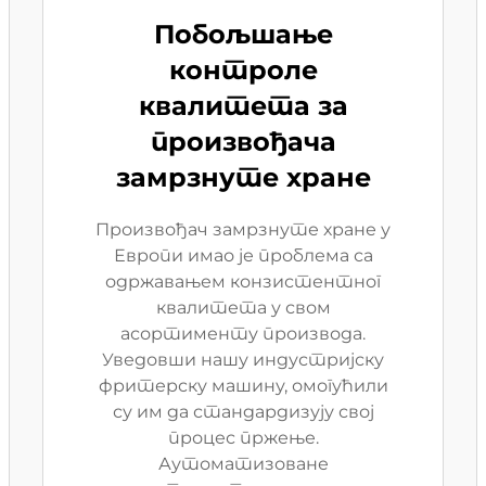
Побољшање
контроле
квалитета за
произвођача
замрзнуте хране
Произвођач замрзнуте хране у
Европи имао је проблема са
одржавањем конзистентног
квалитета у свом
асортименту производа.
Уведовши нашу индустријску
фритерску машину, омогућили
су им да стандардизују свој
процес пржење.
Аутоматизоване