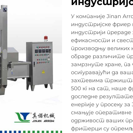
индустриј
У компаније Jinan Arro
индустријске фриер 
индустрији прераде х
ефикасности и свест
производњу великих 
обраде различите про
замрзнуте хране, па 
осигуравајући да ва
захтевима тржишта
500 кг на сат, наше 
доследне резултате
енергије у просеку з
смањује оперативне 
одрживост ваших пр
фритерци су опремљ