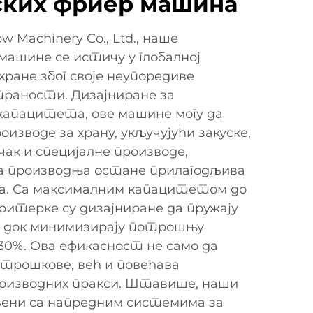
ских фриер машина
w Machinery Co., Ltd., наше
машине се истичу у глобалној
ране због своје неупоредиве
раности. Дизајниране за
капацитета, ове машине могу да
изводе за храну, укључујући закуске,
чак и специјалне производе,
ша производња остане прилагодљива
. Са максималним капацитетом до
фритерке су дизајниране да пружају
 док минимизирају потрошњу
а 30%. Ова ефикасност не само да
трошкове, већ и повећава
оизводних пракси. Штавише, наши
ени са напредним системима за