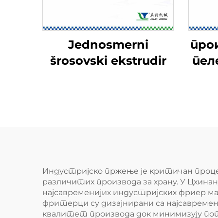
Jednosmerni
про
šrosovski ekstrudir
пел
Индустријско пржење је критичан проце
различитих производа за храну. У Цхина
најсавременијих индустријских фриер м
фритерци су дизајнирани са најсавремен
квалитет производа док минимизују пот