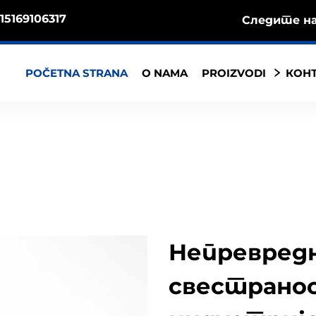
15169106317
Следите на
POČETNA STRANA
O NAMA
PROIZVODI
КОНТ
Непревред
свестрано