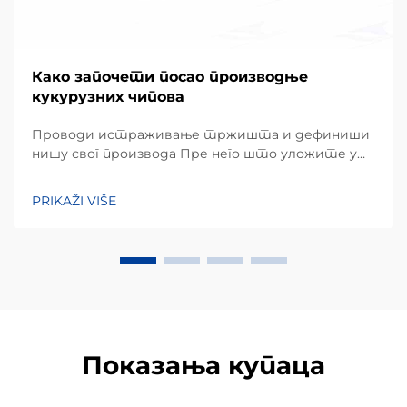
Како започети посао производње
кукурузних чипова
Проводи истраживање тржишта и дефиниши
нишу свог производа Пре него што уложите у
хардвер, успешан подухват почиње детаљним
разумевањем преференција локалних
PRIKAŽI VIŠE
потрошача. Кукурузни чипови, углавном
направљени од кукурузног брашна или маса,
заузимају огроман удео...
Показања купаца