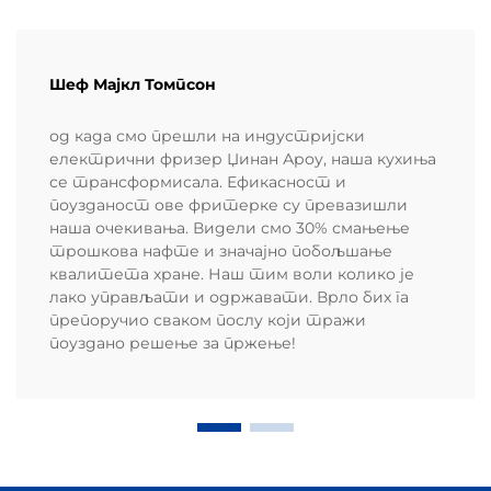
Шеф Мајкл Томпсон
од када смо прешли на индустријски
електрични фризер Џинан Ароу, наша кухиња
се трансформисала. Ефикасност и
поузданост ове фритерке су превазишли
наша очекивања. Видели смо 30% смањење
трошкова нафте и значајно побољшање
квалитета хране. Наш тим воли колико је
лако управљати и одржавати. Врло бих га
препоручио сваком послу који тражи
поуздано решење за пржење!