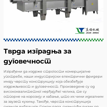
Тврда изградња за
дуговечност
Изграђени да издрже строгости комерцијалне
употребе, наши индустријски електрични фридери
имају чврсту конструкцију која обезбеђује
издржљивост и дуговечност. Произведене су од
висококвалитетног нерђајућег челика, те су
отпорне на корозију и хабање, што их чини идеалним
за заузет кухињу. Такође, чврста конструкција
смањује вибрације током рада, смањујући ризик од