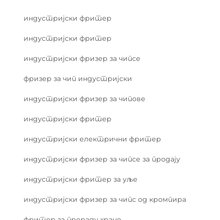
индустријски фритер
индустријски фритер
индустријски фризер за чипсе
фризер за чип индустријски
индустријски фризер за чипове
индустријски фритер
индустријски електрични фритер
индустријски фризер за чипсе за продају
индустријски фритер за уље
индустријски фризер за чипс од кромпира
фритер за прераду хране