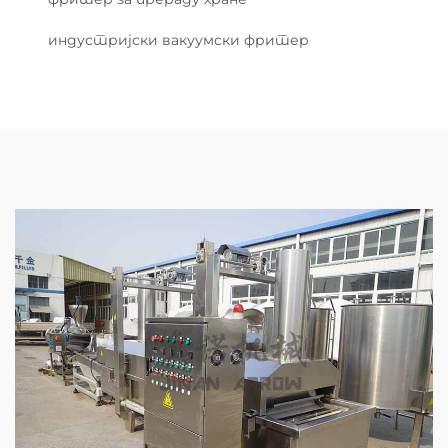
индустријски вакуумски фритер