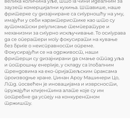
велика количина уље, што га чини идеалним за
заузет комерцијални кухиња. Штавише, наше
фритерке су дизајниране са сигурношћу на уму,
имајући у себи карактеристике као што су
аутоматски регулисање температуре и
механизми за сигурно искључивање. То осигурава
да се оператери могу фокусирати на кување
без бриге о неисправности опреме.
Фокусирајући се на одрживост, наши
фритерци су дизајнирани да смање отпад уља
и потрошњу енергије, у складу са глобалним
трендовима ка еко-пријатељским праксама
производње хране. Џинан Ароу Машинери Цо,
Лтд. посвећен је иновацијама и изврсности,
пружајући клијентима алате које су им
потребне да успеју на конкурентном
тржишту.