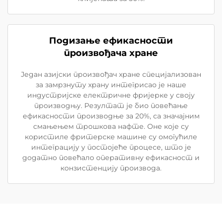
Подизање ефикасности
произвођача хране
Један азијски произвођач хране специјализован
за замрзнуту храну интегрисао је наше
индустријске електричне фријерке у своју
производњу. Резултат је био повећање
ефикасности производње за 20%, са значајним
смањењем трошкова нафте. Оне које су
користиле фритерске машине су омогућиле
интеграцију у постојеће процесе, што је
додатно повећало оперативну ефикасност и
конзистенцију производа.