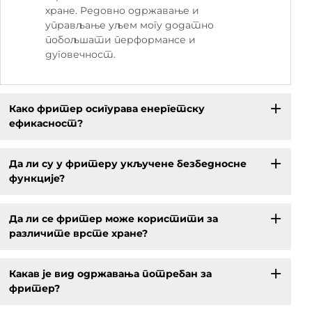
хране. Редовно одржавање и
управљање уљем могу додатно
побољшати перформансе и
дуговечност.
Како фритер осигурава енергетску
ефикасност?
Да ли су у фритеру укључене безбедносне
функције?
Да ли се фритер може користити за
различите врсте хране?
Какав је вид одржавања потребан за
фритер?