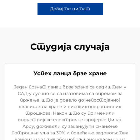
Добијте цитат
Студија случаја
Успех ланца брзе хране
Један познат ланац брзе хране са седиштем у
САД-у суочио се са изазовима са опремом за
пржење, што је довело до непостојанног
квалитета хране и високих оперативних
трошкова. Након што су применили
индустријске електричне фријерке Џинан
Ароу, доживели су запањујући смањење
потрошње уља за 30% и повећање задовољства
клијената за 25% због побољшаног квалитета