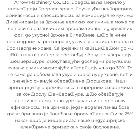
Arrow Machinery Co., Ltd. представља мерило у
индустрији прераде хране, пружајући неупоредиву
ефикасност и свестраност за комерцијалне кухиње.
Дизајниран је за пржење великих количина, а може да
се носи са различитим врстама хране, од хрскавих
фри до укусног пржене пилетине, што га чини
неопходним за ресторане, услуге угоститељства и
произвођаче хране. Са грејачким капацитетом до 40
кВт, наша фритерка обезбеђује брзу рекуперацију
температуре, омогућавајући доследни резултат
кувања и минимизирајући апсорпцију уља до 30%. То
не само да побољшава укус и текстуру хране, већ и
значајно смањује оперативне трошкове. Наши
фритерци су опремљени са напредним системима
за контролу температуре, што обезбеђује
прецизне температуре кувања и енергетску
ефикасност. На пример, један водећи ланац брзе
хране пријавио је повећање продуктивности за 25%
након што је интегрисао наше индустријске
електричне фризерке у своје пословање.