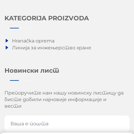
KATEGORIJA PROIZVODA
Hranačka oprema
Линија за инжењерство хране
Новински лист
Препоручите нам нашу новинску листицу да
бисте добили најновије информације и
вести