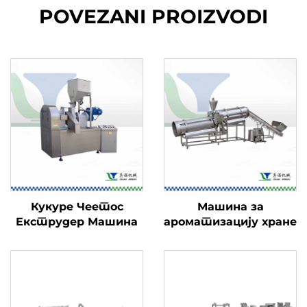
POVEZANI PROIZVODI
Кукуре Чеетос
Машина за
Екструдер Машина
ароматизацију хране