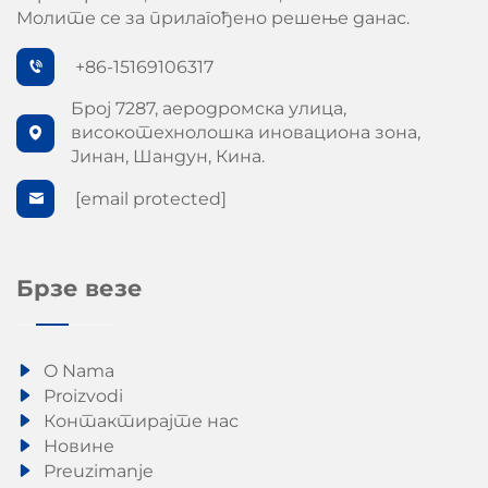
Молите се за прилагођено решење данас.
+86-15169106317
Број 7287, аеродромска улица,
високотехнолошка иновациона зона,
Јинан, Шандун, Кина.
[email protected]
Брзе везе
O Nama
Proizvodi
Контактирајте нас
Новине
Preuzimanje