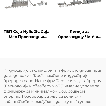
ТВП Соја Нуггетс Соја
Линија за
Мес Производња
производњу ЧинЧин
Линија
Снаццхас
Индустријски електрични фриер је дизајниран
да задовољи строге захтеве индустрије
прераде хране. Наше фритерке имају напредну
технологију и обезбеђују оптималне услове за
фритерку са минималном потрошњом
енергије. Резервоар за уље са великим
капацитетом омогућава да се у њега унесе