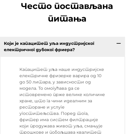
Често постављана
питања
Који је капацитет уља индустријског
електричног дубоког фриера?
Капацитет уља наше индустријске
електричне фризерке варира од 10
до 50 литара, у зависности од
модела. То омогућава да се
истовремено прже велике количине
хране, што га чини идеалним за
ресторане и услуге
угоститељства. Поред тога,
фритер има систем филтрације
који продужава живот уља, смањује
трошкове и побољшава квалитет