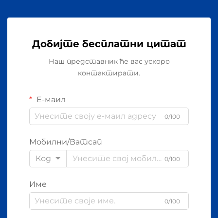
Добијте бесплатни цитат
Наш представник ће вас ускоро
контактирати.
Е-маил
0/100
Мобилни/Ватсап
Код
0/100
Име
0/100