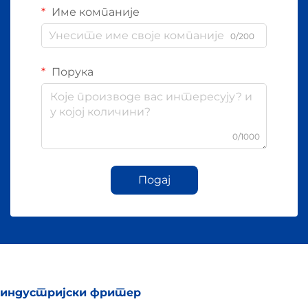
Име компаније
0/200
Порука
0/1000
Подај
индустријски фритер