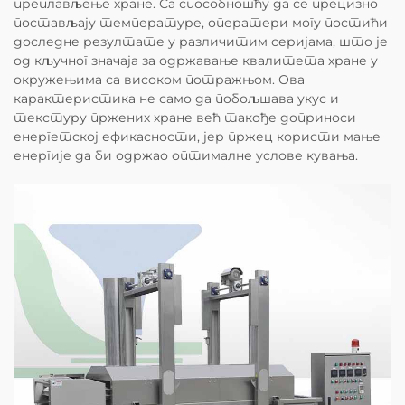
преплављење хране. Са способношћу да се прецизно
постављају температуре, оператери могу постићи
доследне резултате у различитим серијама, што је
од кључног значаја за одржавање квалитета хране у
окружењима са високом потражњом. Ова
карактеристика не само да побољшава укус и
текстуру пржених хране већ такође доприноси
енергетској ефикасности, јер пржец користи мање
енергије да би одржао оптималне услове кувања.