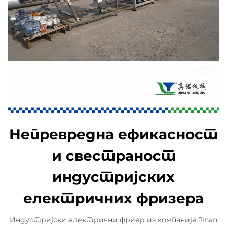
Непревредна ефикасност
и свестраност
индустријских
електричних фризера
Индустријски електрични фриер из компаније Jinan