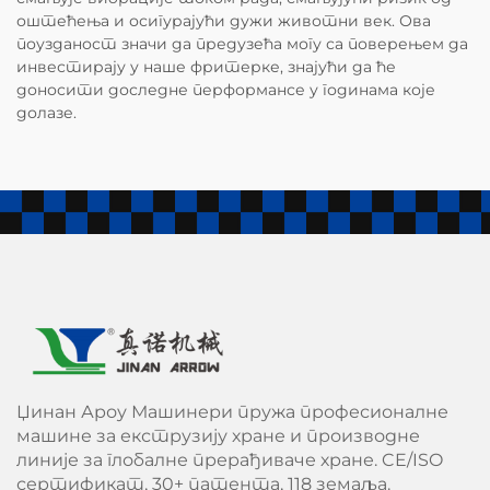
оштећења и осигурајући дужи животни век. Ова
поузданост значи да предузећа могу са поверењем да
инвестирају у наше фритерке, знајући да ће
доносити доследне перформансе у годинама које
долазе.
Џинан Ароу Машинери пружа професионалне
машине за екструзију хране и производне
линије за глобалне прерађиваче хране. CE/ISO
сертификат, 30+ патента, 118 земаља.