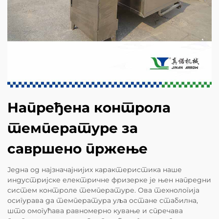
Напређена контрола
температуре за
савршено пржење
Једна од најзначајнијих карактеристика наше
индустријске електричне фризерке је њен напредни
систем контроле температуре. Ова технологија
осигурава да температура уља остане стабилна,
што омогућава равномерно кување и спречава