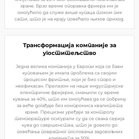
хране. Брзо време опоравка фриера им је
омогућило да служе више купаца током пик
сати, што је на крају повећало њихов приход.
Трансформација компаније за
угоститељство
Једна велика компанија у Европи која се бави
куповањем је имала проблема са својим
процесом фритње, који је био споро и
неефикасан. Прелазом на наше индустријске
електричне фријерке, смањили су време
кувања за 40%, што им омогућава да се побрину
за веће догађаје без компромиса квалитета
хране. Прецизни уређаји за контролу
температуре осигурали су да се свака серија
кува до савршенства, што је довело до
повећања повратног пословања задовољних
клијената за 50%.