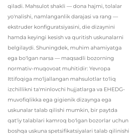
qiladi. Mahsulot shakli — dona hajmi, tolalar
yo'nalishi, namlanganlik darajasi va rang —
ekstruder konfiguratsiyasini, die dizaynini
hamda keyingi kesish va quritish uskunalarni
belgilaydi. Shuningdek, muhim ahamiyatga
ega bo'lgan narsa — maqsadli bozorning
normativ-muqovoat muhitidir: Yevropa
Ittifoqiga mo'ljallangan mahsulotlar to'liq
izchillikni ta'minlovchi hujjatlarga va EHEDG-
muvofiqlikka ega gigienik dizaynga ega
uskunalar talab qilishi mumkin, bir paytda
qat'iy talablari kamroq bo'lgan bozorlar uchun
boshqa uskuna spetsifikatsiyalari talab qilinishi