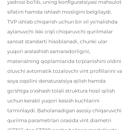
yadrosi bo'lib, uning konfiguratsiyasi mahsulot
sifatini hamda ishlash mosligini belgilaydi.
TVP ishlab chiqarish uchun bir xil yo'nalishda
aylanuvchi ikki o'qli chiqaruvchi qurilmalar
sanoat standarti hisoblanadi, chunki ular
yuqori aralashish samaradorligini,
materialning qoplamlarida to'planishini oldini
oluvchi avtomatik tozalovchi vint profillarini va
soya oqsilini denaturatsiya qilish hamda
go'shtga o'xshash tolali struktura hosil qilish
uchun kerakli yuqori kesish kuchlarini
ta'minlaydi. Baholanadigan asosiy chiqaruvchi
qurilma parametrlari orasida vint diametri