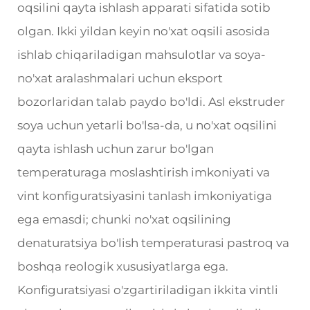
oqsilini qayta ishlash apparati sifatida sotib
olgan. Ikki yildan keyin no'xat oqsili asosida
ishlab chiqariladigan mahsulotlar va soya-
no'xat aralashmalari uchun eksport
bozorlaridan talab paydo bo'ldi. Asl ekstruder
soya uchun yetarli bo'lsa-da, u no'xat oqsilini
qayta ishlash uchun zarur bo'lgan
temperaturaga moslashtirish imkoniyati va
vint konfiguratsiyasini tanlash imkoniyatiga
ega emasdi; chunki no'xat oqsilining
denaturatsiya bo'lish temperaturasi pastroq va
boshqa reologik xususiyatlarga ega.
Konfiguratsiyasi o'zgartiriladigan ikkita vintli