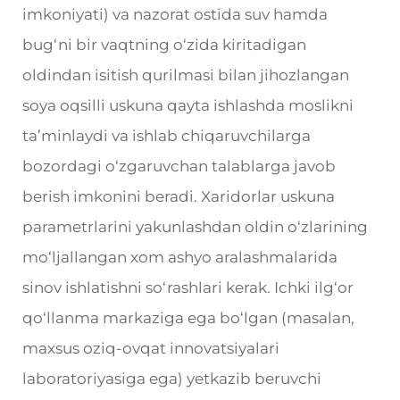
imkoniyati) va nazorat ostida suv hamda
bug‘ni bir vaqtning o‘zida kiritadigan
oldindan isitish qurilmasi bilan jihozlangan
soya oqsilli uskuna qayta ishlashda moslikni
ta’minlaydi va ishlab chiqaruvchilarga
bozordagi o‘zgaruvchan talablarga javob
berish imkonini beradi. Xaridorlar uskuna
parametrlarini yakunlashdan oldin o‘zlarining
mo‘ljallangan xom ashyo aralashmalarida
sinov ishlatishni so‘rashlari kerak. Ichki ilg‘or
qo‘llanma markaziga ega bo‘lgan (masalan,
maxsus oziq-ovqat innovatsiyalari
laboratoriyasiga ega) yetkazib beruvchi