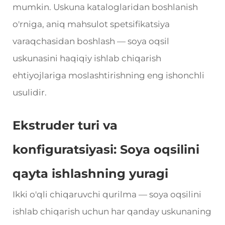
mumkin. Uskuna kataloglaridan boshlanish
o'rniga, aniq mahsulot spetsifikatsiya
varaqchasidan boshlash — soya oqsil
uskunasini haqiqiy ishlab chiqarish
ehtiyojlariga moslashtirishning eng ishonchli
usulidir.
Ekstruder turi va
konfiguratsiyasi: Soya oqsilini
qayta ishlashning yuragi
Ikki o'qli chiqaruvchi qurilma — soya oqsilini
ishlab chiqarish uchun har qanday uskunaning