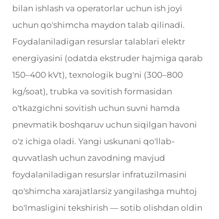
bilan ishlash va operatorlar uchun ish joyi
uchun qo'shimcha maydon talab qilinadi.
Foydalaniladigan resurslar talablari elektr
energiyasini (odatda ekstruder hajmiga qarab
150–400 kVt), texnologik bug'ni (300–800
kg/soat), trubka va sovitish formasidan
o'tkazgichni sovitish uchun suvni hamda
pnevmatik boshqaruv uchun siqilgan havoni
o'z ichiga oladi. Yangi uskunani qo'llab-
quvvatlash uchun zavodning mavjud
foydalaniladigan resurslar infratuzilmasini
qo'shimcha xarajatlarsiz yangilashga muhtoj
bo'lmasligini tekshirish — sotib olishdan oldin