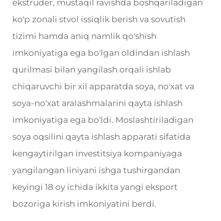
ekstruder, mustaqil ravishda boshqariladigan
ko'p zonali stvol issiqlik berish va sovutish
tizimi hamda aniq namlik qo'shish
imkoniyatiga ega bo'lgan oldindan ishlash
qurilmasi bilan yangilash orqali ishlab
chiqaruvchi bir xil apparatda soya, no'xat va
soya-no'xat aralashmalarini qayta ishlash
imkoniyatiga ega bo'ldi. Moslashtiriladigan
soya oqsilini qayta ishlash apparati sifatida
kengaytirilgan investitsiya kompaniyaga
yangilangan liniyani ishga tushirgandan
keyingi 18 oy ichida ikkita yangi eksport
bozoriga kirish imkoniyatini berdi.