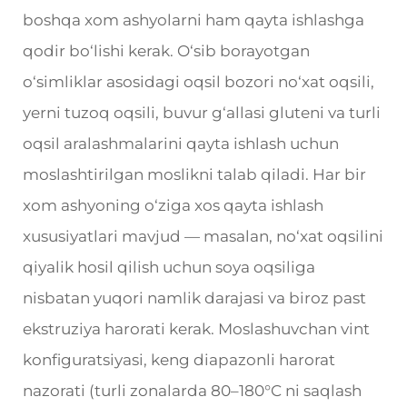
boshqa xom ashyolarni ham qayta ishlashga
qodir bo‘lishi kerak. O‘sib borayotgan
o‘simliklar asosidagi oqsil bozori no‘xat oqsili,
yerni tuzoq oqsili, buvur g‘allasi gluteni va turli
oqsil aralashmalarini qayta ishlash uchun
moslashtirilgan moslikni talab qiladi. Har bir
xom ashyoning o‘ziga xos qayta ishlash
xususiyatlari mavjud — masalan, no‘xat oqsilini
qiyalik hosil qilish uchun soya oqsiliga
nisbatan yuqori namlik darajasi va biroz past
ekstruziya harorati kerak. Moslashuvchan vint
konfiguratsiyasi, keng diapazonli harorat
nazorati (turli zonalarda 80–180°C ni saqlash