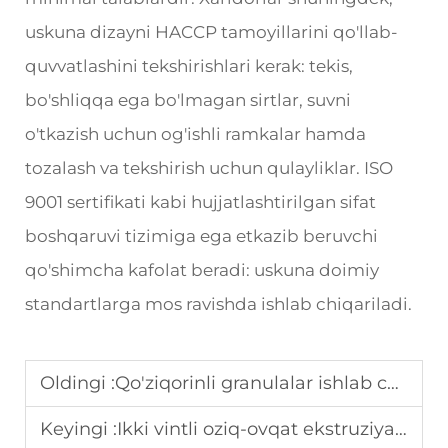
uskuna dizayni HACCP tamoyillarini qo'llab-
quvvatlashini tekshirishlari kerak: tekis,
bo'shliqqa ega bo'lmagan sirtlar, suvni
o'tkazish uchun og'ishli ramkalar hamda
tozalash va tekshirish uchun qulayliklar. ISO
9001 sertifikati kabi hujjatlashtirilgan sifat
boshqaruvi tizimiga ega etkazib beruvchi
qo'shimcha kafolat beradi: uskuna doimiy
standartlarga mos ravishda ishlab chiqariladi.
Oldingi :
Qo'ziqorinli granulalar ishlab chiqarish liniyasi yordamida turli shakllarni qanday ishlab chiqarish mumkin
Keyingi :
Ikki vintli oziq-ovqat ekstruziya texnologiyasidan foydalanishning asosiy afzalliklari