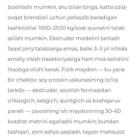
boshlashi mumkin, shu bilan birga, katta oziq-
ovqat brendlari uchun yetkazib beradigan
tashkilotlar 1000–2500 kg/soat quvvatni talab
qilishi mumkin. Ekstruder modelini tanlash
faqat joriy talablarga emas, balki 3–5 yil ichida
amaliy o'sish traektoriyasiga ham mos kelishini
hisobga olishi kerak. Fizik maydon — bu yana
bir cheklov: soy protein uskunasining to'liq
tarkibi — ekstruder, sovitish formasidan
o'tkazgich, kesgich, quritgich va boshqaruv
paneli — zavodning ish maydonining 30–60
kvadrat metrini egallashi mumkin; bundan
tashqari, xom ashyo saqlash, tayyor mahsulot