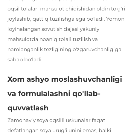
oqsil tolalari mahsulot chiqishidan oldin to'g'ri
joylashib, qattiq tuzilishga ega bo'ladi. Yomon
loyihalangan sovutish dajasi yakuniy
mahsulotda noaniq tolali tuzilish va
namlanganlik tezligining o'zgaruvchanligiga
sabab bo'ladi.
Xom ashyo moslashuvchanligi
va formulalashni qo'llab-
quvvatlash
Zamonaviy soya oqsilli uskunalar faqat
defatlangan soya urug‘i unini emas, balki