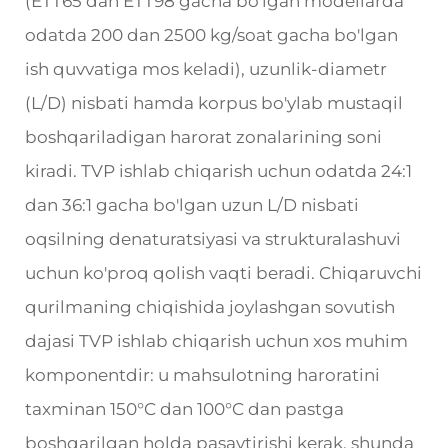
(ETT65 dan ETT98 gacha bo'lgan modellarda
odatda 200 dan 2500 kg/soat gacha bo'lgan
ish quvvatiga mos keladi), uzunlik-diametr
(L/D) nisbati hamda korpus bo'ylab mustaqil
boshqariladigan harorat zonalarining soni
kiradi. TVP ishlab chiqarish uchun odatda 24:1
dan 36:1 gacha bo'lgan uzun L/D nisbati
oqsilning denaturatsiyasi va strukturalashuvi
uchun ko'proq qolish vaqti beradi. Chiqaruvchi
qurilmaning chiqishida joylashgan sovutish
dajasi TVP ishlab chiqarish uchun xos muhim
komponentdir: u mahsulotning haroratini
taxminan 150°C dan 100°C dan pastga
boshqarilgan holda pasaytirishi kerak, shunda