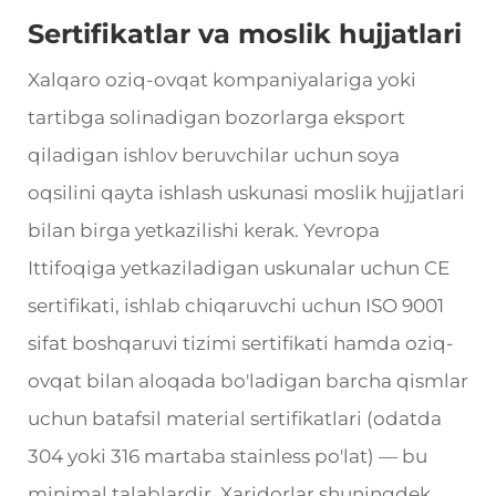
Sertifikatlar va moslik hujjatlari
Xalqaro oziq-ovqat kompaniyalariga yoki
tartibga solinadigan bozorlarga eksport
qiladigan ishlov beruvchilar uchun soya
oqsilini qayta ishlash uskunasi moslik hujjatlari
bilan birga yetkazilishi kerak. Yevropa
Ittifoqiga yetkaziladigan uskunalar uchun CE
sertifikati, ishlab chiqaruvchi uchun ISO 9001
sifat boshqaruvi tizimi sertifikati hamda oziq-
ovqat bilan aloqada bo'ladigan barcha qismlar
uchun batafsil material sertifikatlari (odatda
304 yoki 316 martaba stainless po'lat) — bu
minimal talablardir. Xaridorlar shuningdek,