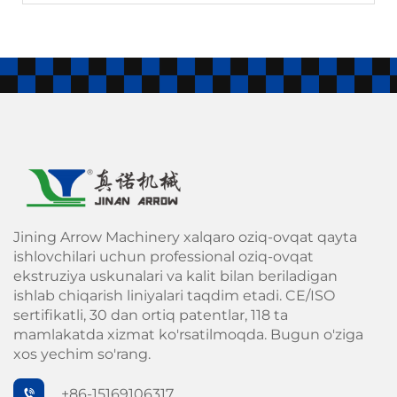
Jining Arrow Machinery xalqaro oziq-ovqat qayta
ishlovchilari uchun professional oziq-ovqat
ekstruziya uskunalari va kalit bilan beriladigan
ishlab chiqarish liniyalari taqdim etadi. CE/ISO
sertifikatli, 30 dan ortiq patentlar, 118 ta
mamlakatda xizmat ko'rsatilmoqda. Bugun o'ziga
xos yechim so'rang.
+86-15169106317