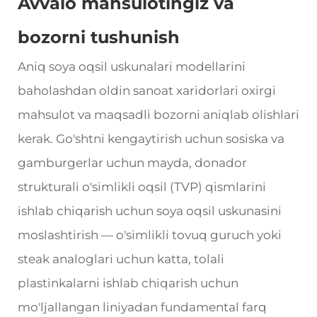
Avvalo mahsulotingiz va
bozorni tushunish
Aniq soya oqsil uskunalari modellarini
baholashdan oldin sanoat xaridorlari oxirgi
mahsulot va maqsadli bozorni aniqlab olishlari
kerak. Go'shtni kengaytirish uchun sosiska va
gamburgerlar uchun mayda, donador
strukturali o'simlikli oqsil (TVP) qismlarini
ishlab chiqarish uchun soya oqsil uskunasini
moslashtirish — o'simlikli tovuq guruch yoki
steak analoglari uchun katta, tolali
plastinkalarni ishlab chiqarish uchun
mo'ljallangan liniyadan fundamental farq