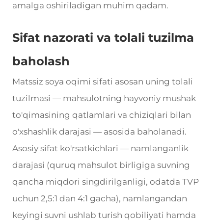
amalga oshiriladigan muhim qadam.
Sifat nazorati va tolali tuzilma
baholash
Matssiz soya oqimi sifati asosan uning tolali
tuzilmasi — mahsulotning hayvoniy mushak
to'qimasining qatlamlari va chiziqlari bilan
o'xshashlik darajasi — asosida baholanadi.
Asosiy sifat ko'rsatkichlari — namlanganlik
darajasi (quruq mahsulot birligiga suvning
qancha miqdori singdirilganligi, odatda TVP
uchun 2,5:1 dan 4:1 gacha), namlangandan
keyingi suvni ushlab turish qobiliyati hamda