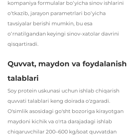
kompaniya formulalar bo‘yicha sinov ishlarini
o‘tkazib, jarayon parametrlari bo‘yicha
tavsiyalar berishi mumkin, bu esa
o‘rnatilgandan keyingi sinov-xatolar davrini
qisqartiradi.
Quvvat, maydon va foydalanish
talablari
Soy protein uskunasi uchun ishlab chiqarish
quvvati talablari keng doirada o'zgaradi.
O'simlik asosidagi go'sht bozoriga kirayotgan
maydoni kichik va o'rta darajadagi ishlab
chiqaruvchilar 200–600 kg/soat quvvatdan