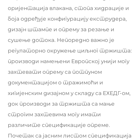
оријентација влакана, стопа хидрације и
боја одређује конфигурацију екструдера,
дизајн штампе и опрему за резање и
сушење дотока. Непоредно важно је
регулаторно окружење циљног тржишта:
производи намењени Европској унији могу
захтевати опрему са потпуном
документацијом о тражимоћи и
хигијенским дизајном у складу са ЕХЕДГ-ом,
док производи за тржишта са мање
строгим захтевима могу имати
различите спецификације опреме.
Почетак са јасним листом спецификација