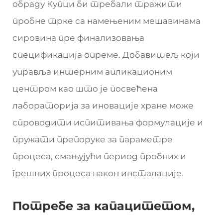
обраду Купци би требали тражити
пробне трке са намењеним мешавинама
сировина пре финализовања
спецификација опреме. Добавитељ који
управља интерним апликационим
центром као што је посвећена
лабораторија за иновације хране може
спроводити испитивања формулације и
пружати препоруке за параметре
процеса, смањујући период пробних и
грешних процеса након инсталације.
Потребе за капацитетом,