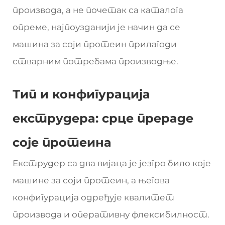
производа, а не почетак са каталога
опреме, најпоузданији је начин да се
машина за соји протеин прилагоди
стварним потребама производње.
Тип и конфигурација
екструдера: срце прераде
соје протеина
Екструдер са два вијаца је језгро било које
машине за соји протеин, а његова
конфигурација одређује квалитет
производа и оперативну флексибилност.