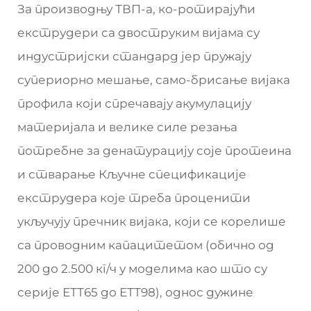
За производњу ТВП-а, ко-ротирајући
екструдери са двоструким вијама су
индустријски стандард јер пружају
супериорно мешање, само-брисање вијака
профила који спречавају акумулацију
материјала и велике силе резања
потребне за денатурацију соје протеина
и стварање Кључне спецификације
екструдера које треба проценити
укључују пречник вијака, који се корелише
са проводним капацитетом (обично од
200 до 2.500 кг/ч у моделима као што су
серије ЕТТ65 до ЕТТ98), однос дужине