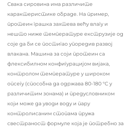
Свака сировина има различите
карактеристике обраде. На пример,
протеин грашка захтева већу влагу и
нешто ниже температуре екструзије од
соје да би се постигао упоредив развој
влакана. Машина за соји протеин са
флексибилном конфигурацијом вијака,
контролом температуре у широком
опсегу (способна да одржава 80-180 °C у
различитим зонама) и предусловником
који може да уводи воду и пару
контролисаним стопама пружа
свестраност формуле која је потребно за