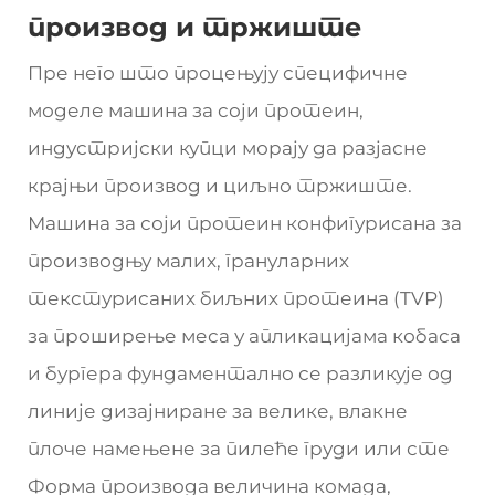
производ и тржиште
Пре него што процењују специфичне
моделе машина за соји протеин,
индустријски купци морају да разјасне
крајњи производ и циљно тржиште.
Машина за соји протеин конфигурисана за
производњу малих, грануларних
текстурисаних биљних протеина (TVP)
за проширење меса у апликацијама кобаса
и бургера фундаментално се разликује од
линије дизајниране за велике, влакне
плоче намењене за пилеће груди или сте
Форма производа величина комада,