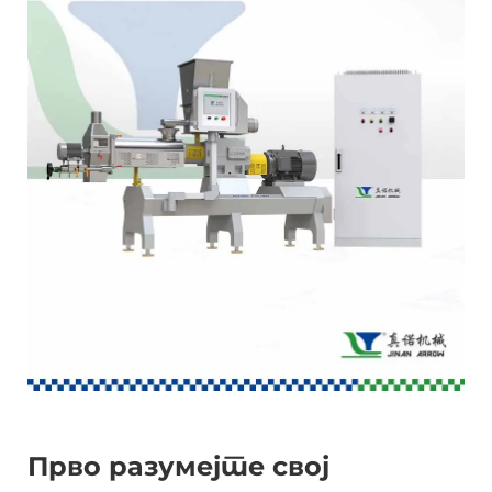
Прво разумејте свој