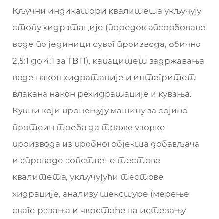
Кључни индикатори квалитета укључују
стопу хидратације (поредок апсорбоване
воде по јединици сувог производа, обично
2,5:1 до 4:1 за ТВП), капацитет задржавања
воде након хидратације и интегритет
влакана након рехидратације и кувања.
Купци који процењују машину за сојино
протеин треба да траже узорке
производа из пробног објекта добављача
и спроводе сопствене тестове
квалитета, укључујући тестове
хидрације, анализу текстуре (мерење
снаге резања и чврстоће на истезању