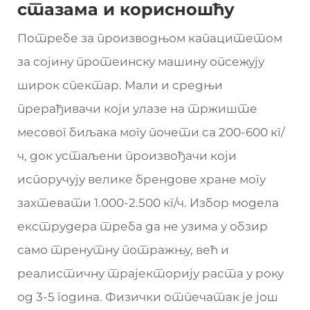
стазама и корисношћу
Потребе за производњом капацитетом
за сојину протеинску машину опсежују
широк спектар. Мали и средњи
прерађивачи који улазе на тржиште
месовог биљака могу почети са 200-600 кг/
ч, док устаљени произвођачи који
испоручују велике брендове хране могу
захтевати 1.000-2.500 кг/ч. Избор модела
екструдера треба да не узима у обзир
само тренутну потражњу, већ и
реалистичну трајекторију раста у року
од 3-5 година. Физички отпечатак је још