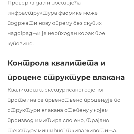
Проверка да ли постојећа
инфраструктура фабрике може
подржати нову опрему без скупих
надоградњи је неопходан корак пре
куповине.
Контрола квалитета и
процене структуре влакана
Квалитет текстурисаног сојеног
протеина се првенствено процењује по
структури влакана степену у којем
производ имитира слојено, трајано
текстуру мишићног ткива животиња.