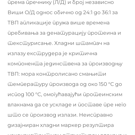
према пречнику (Л/Д) и број независно
Виши О/Д однос обично од 24:1 до 36:1 за
ТВП апликације пружа више времена
пребивања за денатурацију протеина и
текстурисање. Хладни штампач на
излазу екструдера је критична
компонента јединствена за производњу
ТВП: мора контролисано смањити
температуру производа од око 150 °C до
испод 100 °C, омогућавајући протеинским
влакнама да се ускладе и поставе пре него
што се производ излази. Неисправно
дизајниран хладни маркер резултира