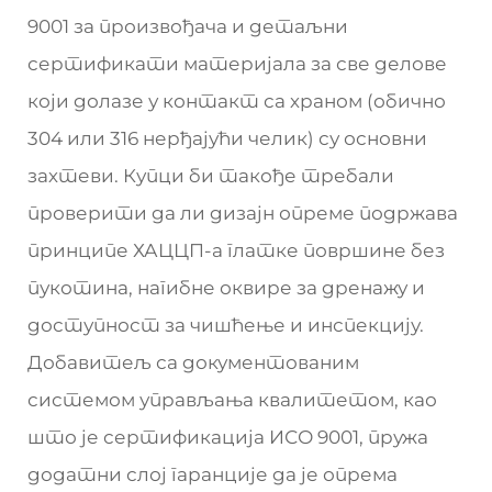
9001 за произвођача и детаљни
сертификати материјала за све делове
који долазе у контакт са храном (обично
304 или 316 нерђајући челик) су основни
захтеви. Купци би такође требали
проверити да ли дизајн опреме подржава
принципе ХАЦЦП-а глатке површине без
пукотина, нагибне оквире за дренажу и
доступност за чишћење и инспекцију.
Добавитељ са документованим
системом управљања квалитетом, као
што је сертификација ИСО 9001, пружа
додатни слој гаранције да је опрема