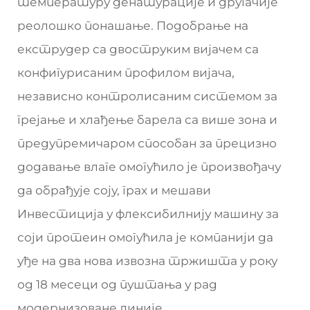
температуру денатурације и другачије
реолошко понашање. Подобрање на
екструдер са двоструким вијачем са
конфигурисаним профилом вијача,
независно контролисаним системом за
грејање и хлађење барела са више зона и
предупремичаром способан за прецизно
додавање влаге омогућило је произвођачу
да обрађује соју, грах и мешави
Инвестиција у флексибилнију машину за
соји протеин омогућила је компанији да
уђе на два нова извозна тржишта у року
од 18 месеци од пуштања у рад
модернизоване линије.