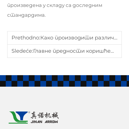
произведена у складу са доследним
стандардима.
Prethodno:
Како производити различите облике са производњом производње пелета за заједачке пелете
Sledeće:
Главне предности коришћења технологије екструдера за храну са двоструким вијачем