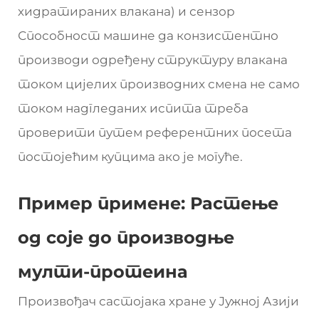
хидратираних влакана) и сензор
Способност машине да конзистентно
производи одређену структуру влакана
током цијелих производних смена не само
током надгледаних испита треба
проверити путем референтних посета
постојећим купцима ако је могуће.
Пример примене: Растење
од соје до производње
мулти-протеина
Произвођач састојака хране у Јужној Азији