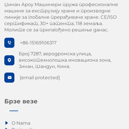
Џинан Ароу Машинери пружа професионалне
машине за екструзију хране и производне
линије за глобалне прерађиваче хране. CE/ISO
сертификат, 30+ патента, 118 земаља.
Молите се за прилагођено решење данас.
+86-15169106317
Број 7287, аеродромска улица,
високотехнолошка иновациона зона,
Јинан, Шандун, Кина.
[email protected]
Брзе везе
O Nama