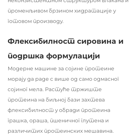
неконзистентном структуром влакана и
променљивом брзином хидратације у
готовом производу.
Флексибилност сировина и
подршка формулацији
Модерне машине за сојине протеине
морају да раде с више од само одмасног
сојиног мела. Растуће тржиште
протеина на биљној бази захтева
флексибилност у обради протеина
грашка, ораша, пшеничног глутена и
различитих протеинских мешавина.