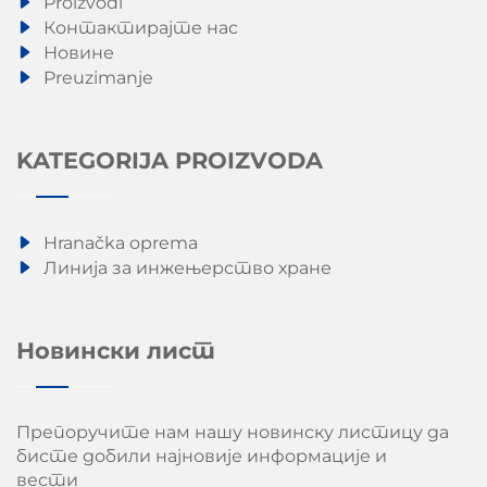
Proizvodi
Контактирајте нас
Новине
Preuzimanje
KATEGORIJA PROIZVODA
Hranačka oprema
Линија за инжењерство хране
Новински лист
Препоручите нам нашу новинску листицу да
бисте добили најновије информације и
вести