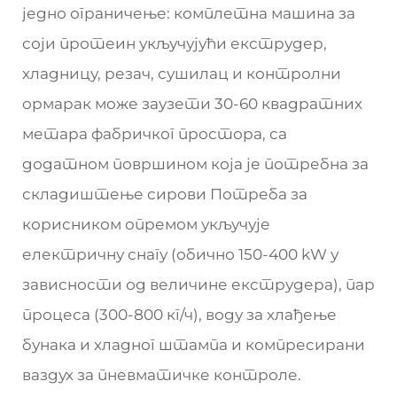
једно ограничење: комплетна машина за
соји протеин укључујући екструдер,
хладницу, резач, сушилац и контролни
ормарак може заузети 30-60 квадратних
метара фабричког простора, са
додатном површином која је потребна за
складиштење сирови Потреба за
корисником опремом укључује
електричну снагу (обично 150-400 kW у
зависности од величине екструдера), пар
процеса (300-800 кг/ч), воду за хлађење
бунака и хладног штампа и компресирани
ваздух за пневматичке контроле.