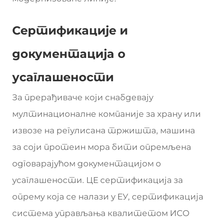
Сертификације и
документација о
усаглашености
За прерађиваче који снабдевају
мултинационалне компаније за храну или
извозе на регулисана тржишта, машина
за соји протеин мора бити опремљена
одговарајућом документацијом о
усаглашености. ЦЕ сертификација за
опрему која се налази у ЕУ, сертификација
система управљања квалитетом ИСО