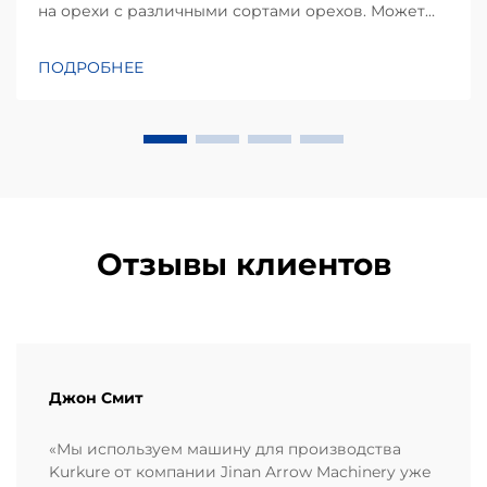
на орехи с различными сортами орехов. Может
ли машина для нанесения покрытия обрабатывать
разные виды орехов? Это один из наиболее часто
ПОДРОБНЕЕ
задаваемых вопросов производителей пищевой
продукции, планирующих модернизацию или
автоматизацию своих линий по переработке
орехов...
Отзывы клиентов
Джон Смит
«Мы используем машину для производства
Kurkure от компании Jinan Arrow Machinery уже