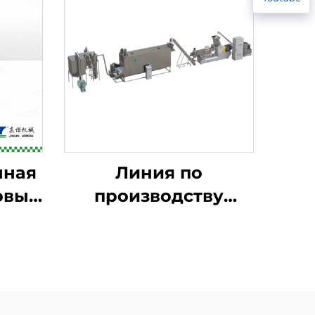
нная
Линия по
овых
производству
детского
питательного
порошка