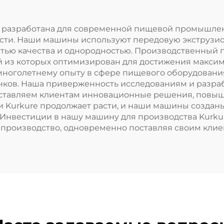
e разработана для современной пищевой промышле
ости. Наши машины используют передовую экструзи
стью качества и однородностью. Производственный 
й из которых оптимизирован для достижения макси
многолетнему опыту в сфере пищевого оборудован
ов. Наша приверженность исследованиям и разрабо
оставляем клиентам инновационные решения, повы
и Kurkure продолжает расти, и наши машины созданы
 Инвестиции в нашу машину для производства Kurk
 производство, одновременно поставляя своим кли