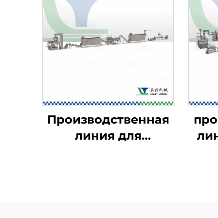
Производственная
про
линия для
ли
кукурузных хлопьев
за
— завтраков