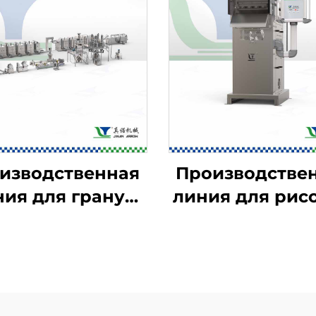
изводственная
Производстве
ния для гранул
линия для рис
кусок в 2D/3D-
чипсов
формате