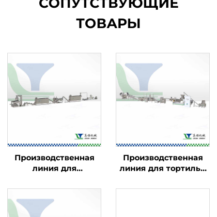
СОПУТСТВУЮЩИЕ
ТОВАРЫ
Производственная
Производственная
линия для
линия для тортильи
кукурузных хлопьев
Doritos и рожков
— завтраков
Bugles