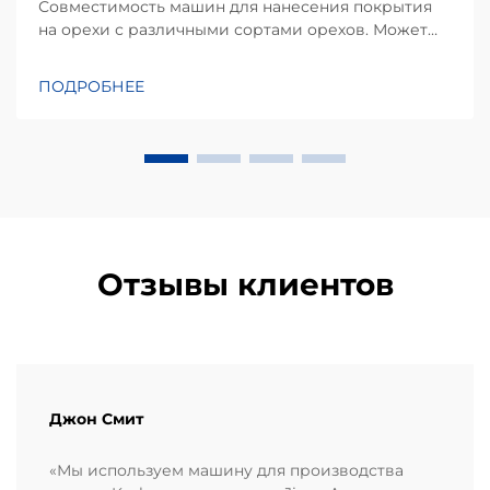
Совместимость машин для нанесения покрытия
на орехи с различными сортами орехов. Может
ли машина для нанесения покрытия обрабатывать
разные виды орехов? Это один из наиболее часто
ПОДРОБНЕЕ
задаваемых вопросов производителей пищевой
продукции, планирующих модернизацию или
автоматизацию своих линий по переработке
орехов...
Отзывы клиентов
Джон Смит
«Мы используем машину для производства