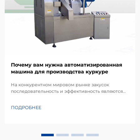
Почему вам нужна автоматизированная
машина для производства куркуре
На конкурентном мировом рынке закусок
последовательность и эффективность являются
краеугольными камнями успешного
производственного бизнеса. Kurkure —
ПОДРОБНЕЕ
популярный вид экструдированных кукурузных
закусок, известный своей уникальной
неправильной формой и хрустящей текстурой,
требует специализированного п...