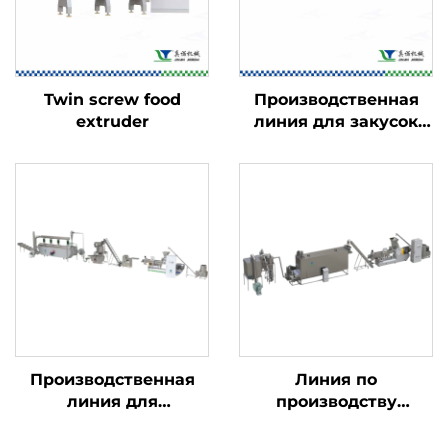
Twin screw food
Производственная
extruder
линия для закусок
Kurkure, Cheetos и
Niknaks
Производственная
Линия по
линия для
производству
панировочных
детского
сухарей
питательного