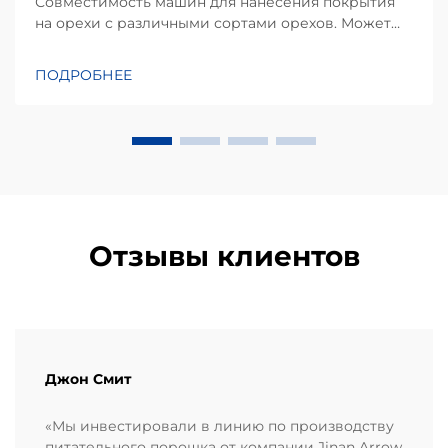
Совместимость машин для нанесения покрытия
на орехи с различными сортами орехов. Может
ли машина для нанесения покрытия обрабатывать
разные виды орехов? Это один из наиболее часто
ПОДРОБНЕЕ
задаваемых вопросов производителей пищевой
продукции, планирующих модернизацию или
автоматизацию своих линий по переработке
орехов...
Отзывы клиентов
Джон Смит
«Мы инвестировали в линию по производству
питательного порошка от компании Jinan Arrow