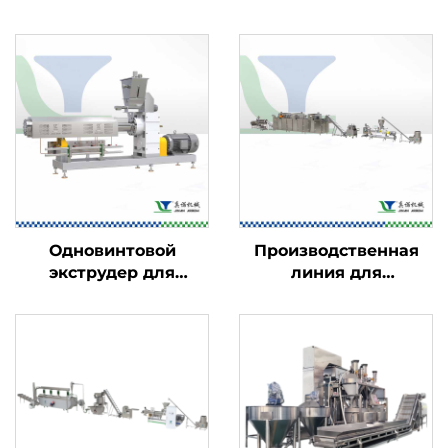
Одновинтовой
Производственная
экструдер для
линия для
пищевых продуктов
кукурузных хлопьев
и начинённых
закусок