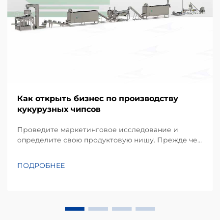
Как открыть бизнес по производству
кукурузных чипсов
Проведите маркетинговое исследование и
определите свою продуктовую нишу. Прежде чем
инвестировать в оборудование, успешный проект
начинается с детального понимания
ПОДРОБНЕЕ
предпочтений местных потребителей.
Кукурузные чипсы, производимые в основном из
кукурузной муки или масы, занимают
значительную долю...