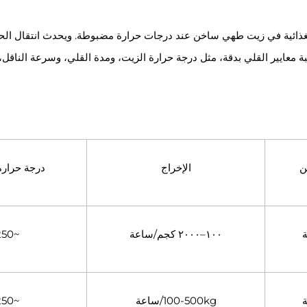
لغذائية في زيت طهي ساخن عند درجات حرارة مضبوطة. ويحدث انتقال الحرا
 معايير القلي بدقة، مثل درجة حرارة الزيت، ومدة القلي، وسرعة الناقل، 
ن
الإخراج
درجة حرارة
ة
١٠٠–٢٠٠٠ كجم/ساعة
~250℃
ة
100-500kg/ساعة
~250℃