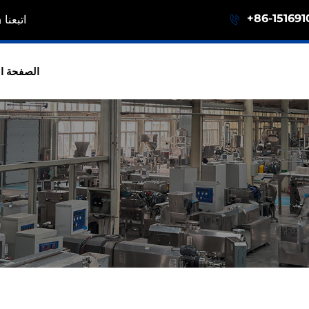
+86-151691
اتبعنا
الصفحة ال