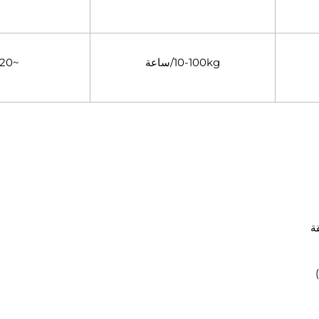
10-100kg/ساعة
~120℃
ة