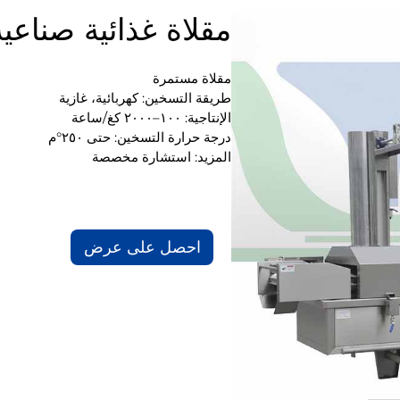
مقلاة غذائية صناعية
مقلاة مستمرة
طريقة التسخين: كهربائية، غازية
الإنتاجية: ١٠٠–٢٠٠٠ كغ/ساعة
درجة حرارة التسخين: حتى ٢٥٠°م
المزيد: استشارة مخصصة
احصل على عرض
أسعار