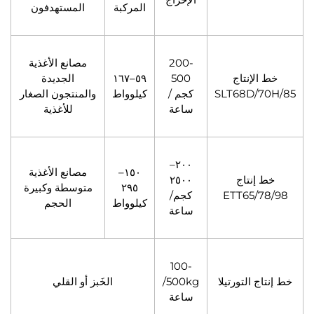
المركبة
المستهدفون
200-
مصانع الأغذية
خط الإنتاج
500
٥٩–١٦٧
الجديدة
SLT68D/70H/85
كجم /
كيلوواط
والمنتجون الصغار
ساعة
للأغذية
٢٠٠–
١٥٠–
مصانع الأغذية
خط إنتاج
٢٥٠٠
٢٩٥
متوسطة وكبيرة
ETT65/78/98
كجم/
كيلوواط
الحجم
ساعة
100-
خط إنتاج التورتيلا
500kg/
الخَبز أو القلي
ساعة