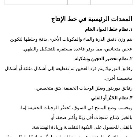
المعدات الرئيسية في خط الإنتاج
١. نظام خلط المواد الخام
يتم وزن دقيق الذرة والماء والمكونات الأخرى بدقة وخلطها لتكوين
عجين متجانس، مما يوفر قاعدة مستقرة للتشكيل والطهي.
٢. نظام تحضير العجين وتشكيله
رقائق التورتيلا: يتم فرد العجين ثم تقطيعه إلى أشكال مثلثة أو أشكال
مخصصة أخرى.
رقائق دوريتوز وبغلز الوجبات الخفيفة: بثق متخصص.
٣. نظام الخَبْز أو القلي
وبحسب وضع المنتج في السوق، تُحضَّر الوجبات الخفيفة إما:
بالخبز لإنتاج منتجات أقل زيتًا وأكثر صحة، أو
بالقلي للحصول على النكهة التقليدية وزيادة الهشاشة.
ويضمن التحكم المتقدم في درجة الحرارة طهيًّا متجانسًا ولونًا موحدًا.