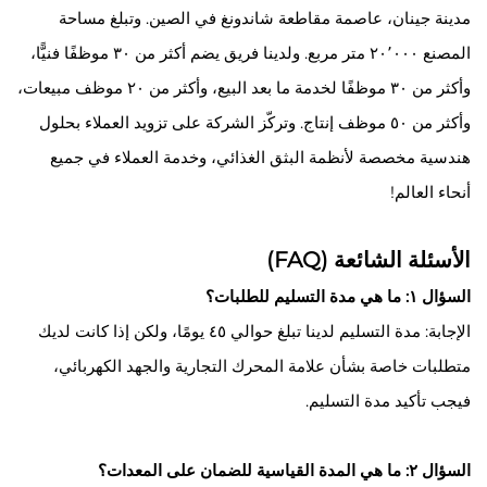
مدينة جينان، عاصمة مقاطعة شاندونغ في الصين. وتبلغ مساحة
المصنع ٢٠٬٠٠٠ متر مربع. ولدينا فريق يضم أكثر من ٣٠ موظفًا فنيًّا،
وأكثر من ٣٠ موظفًا لخدمة ما بعد البيع، وأكثر من ٢٠ موظف مبيعات،
وأكثر من ٥٠ موظف إنتاج. وتركّز الشركة على تزويد العملاء بحلول
هندسية مخصصة لأنظمة البثق الغذائي، وخدمة العملاء في جميع
أنحاء العالم!
الأسئلة الشائعة (FAQ)
السؤال ١: ما هي مدة التسليم للطلبات؟
الإجابة: مدة التسليم لدينا تبلغ حوالي ٤٥ يومًا، ولكن إذا كانت لديك
متطلبات خاصة بشأن علامة المحرك التجارية والجهد الكهربائي،
فيجب تأكيد مدة التسليم.
السؤال ٢: ما هي المدة القياسية للضمان على المعدات؟