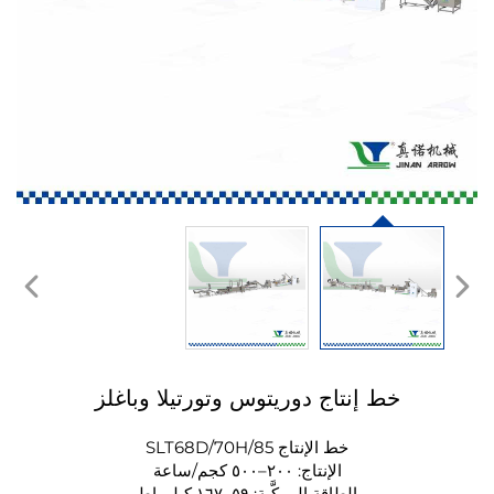
خط إنتاج دوريتوس وتورتيلا وباغلز
خط الإنتاج SLT68D/70H/85
الإنتاج: ٢٠٠–٥٠٠ كجم/ساعة
الطاقة المركَّبة: ٥٩–١٦٧ كيلوواط