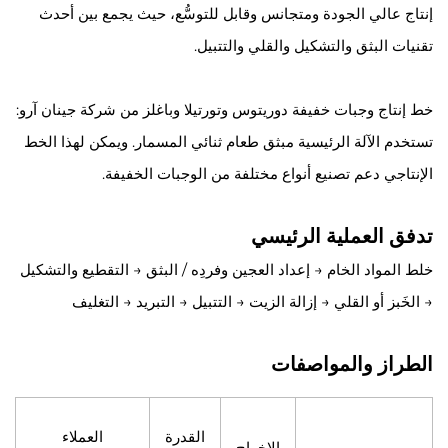
إنتاج عالي الجودة ومتجانس وقابل للتوسُّع، حيث يجمع بين أحدث
تقنيات البثق والتشكيل والقلي والتتبيل.
خط إنتاج وجبات خفيفة دوريتوس وتورتيلا وباغلز من شركة جينان آرو:
تستخدم الآلة الرئيسية مبثق طعام ثنائي المسمار. ويمكن لهذا الخط
الإنتاجي دعم تصنيع أنواع مختلفة من الوجبات الخفيفة.
تدفق العملية الرئيسي
خلط المواد الخام → إعداد العجين وفردِه / البثق → التقطيع والتشكيل
→ الخَبز أو القلي → إزالة الزيت → التتبيل → التبريد → التغليف
الطراز والمواصفات
القدرة
العملاء
الإخراج